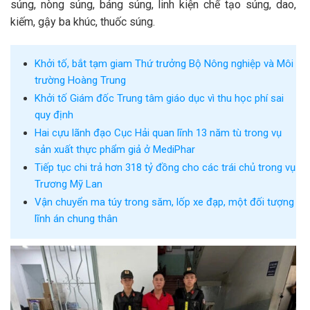
súng, nòng súng, báng súng, linh kiện chế tạo súng, dao,
kiếm, gậy ba khúc, thuốc súng.
Khởi tố, bắt tạm giam Thứ trưởng Bộ Nông nghiệp và Môi
trường Hoàng Trung
Khởi tố Giám đốc Trung tâm giáo dục vì thu học phí sai
quy định
Hai cựu lãnh đạo Cục Hải quan lĩnh 13 năm tù trong vụ
sản xuất thực phẩm giả ở MediPhar
Tiếp tục chi trả hơn 318 tỷ đồng cho các trái chủ trong vụ
Trương Mỹ Lan
Vận chuyển ma túy trong săm, lốp xe đạp, một đối tượng
lĩnh án chung thân