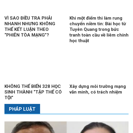
VÌ SAO ĐIỀU TRA PHẢI
Khi một điểm thi làm rung
NHANH NHƯNG KHÔNG
chuyển niềm tin: Bài học từ
THỂ KẾT LUẬN THEO
Tuyên Quang trong bức
“PHIÊN TÒA MẠNG”?
tranh toàn cầu về liêm chính
học thuật
KHÔNG THỂ BIẾN 328 HỌC
Xây dựng môi trường mạng
SINH THÀNH “TẬP THỂ CÓ
văn minh, có trách nhiệm
TỘI”
PHÁP LUẬT