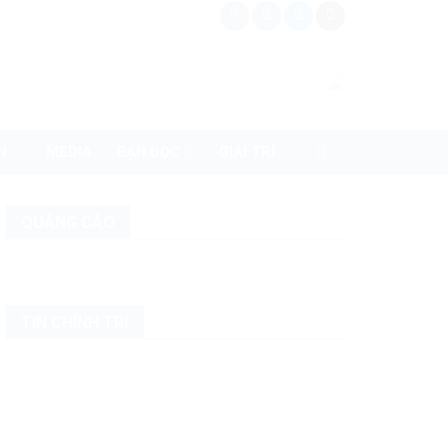
N
MEDIA
BẠN ĐỌC
GIẢI TRÍ
QUẢNG CÁO
TIN CHÍNH TRỊ