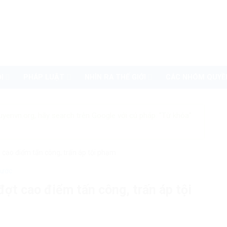
I
PHÁP LUẬT
NHÌN RA THẾ GIỚI
CÁC NHÓM QUYỀ
uyenvn.org, hãy search trên Google với cú pháp: "Từ khóa"
 cao điểm tấn công, trấn áp tội phạm
nước
ợt cao điểm tấn công, trấn áp tội