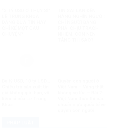
“3 TỶ USD Ở THỤY SĨ”:
TIN SAI LAN ĐẾN
LÊ TRUNG KHOA
HÀNG NGHÌN NGƯỜI:
ĐANG ĐƯA TIN HAY
CHỈ NGƯỜI ĐĂNG
CHỈ KỂ MỘT CÂU
PHẢI CHỊU TRÁCH
CHUYỆN?
NHIỆM, CÒN NỀN
TẢNG THÌ SAO?
Ba tỷ USD, 10 tỷ USD…
Quyền con người ở
Chiêu trò sản xuất tin
Việt Nam – Vàng thật
giả không giới hạn, vô
không sợ lửa – Bài 2:
liêm sỉ của Lê Trung
Việt Nam thực thi các
Khoa
chuẩn mực quốc tế về
quyền con người
PHÁP LUẬT