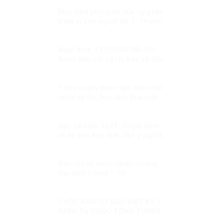
Mục tiêu phổ quát của sự phát
triển vì con người Kỳ 1: Thước
đo của bộ máy phục vụ
Nghị định 121/2024/NĐ-CP:
Bước tiến cải cách, bảo vệ độc
lập luật sư và bài học từ phương
Tây
Trẫm muốn được làm Dân một
nước tự do, hơn làm Vua một
nước bị trị!
Đặc xá năm 2021: Quyết định
nhân văn đặc biệt, đầy ý nghĩa
Báo chí và cuộc chiến chống
đại dịch Covid – 19
CUỘC BẦU CỬ ĐẶC BIỆT KỲ 1:
NHÌN TỪ CUỘC TỔNG TUYỂN
CỬ ĐẦU TIÊN