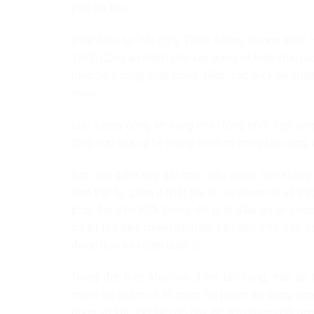
phố Hà Nội.
Phát biểu tại hội nghị, Thiếu tướng Dương Đức 
15/7, Công an thành phố xây dựng và triển khai cá
mục tiêu, công trình trọng điểm, các sự kiện chính
nước.
Lực lượng công an cũng chủ động phối hợp cùng
tổng hợp của cả hệ thống chính trị trong tấn công, 
Đợt cao điểm này đặt mục tiêu quyết tâm không 
ninh trật tự; giảm ít nhất 5% số vụ phạm tội về trật
phải đạt trên 80% (trong đó tỷ lệ điều tra án cướp
tra án lừa đảo chiếm đoạt tài sản trên 3%); đấu 
được đưa vào diện quản lý…
Trong đợt triển khai cao điểm tấn công, trấn áp
mạnh tội phạm có tổ chức; tội phạm sử dụng công
dụng vũ khí, vật liệu nổ gây án; tội phạm giết ng