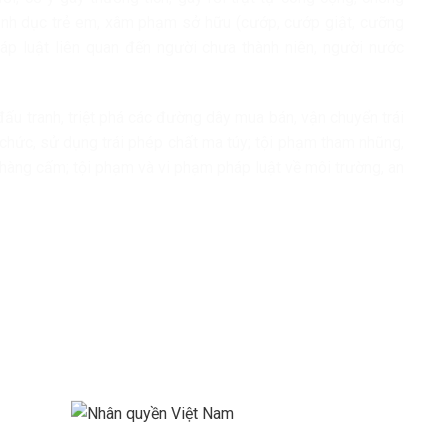
tình dục trẻ em, xâm phạm sở hữu (cướp, cướp giật, cưỡng
áp luật liên quan đến người chưa thành niên, người nước
đấu tranh, triệt phá các đường dây mua bán, vận chuyển trái
 chức, sử dụng trái phép chất ma túy; tội phạm tham nhũng,
, hàng cấm; tội phạm và vi phạm pháp luật về môi trường, an