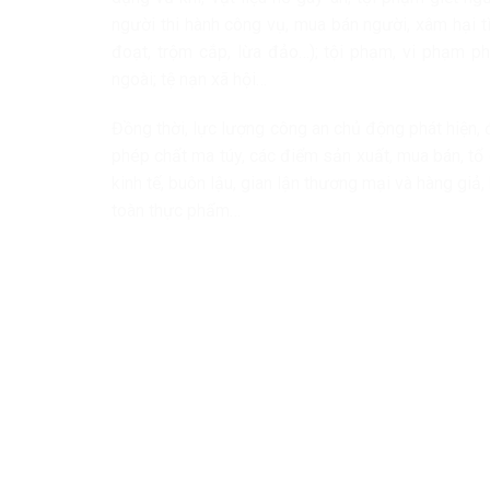
người thi hành công vụ, mua bán người, xâm hại 
đoạt, trộm cắp, lừa đảo…); tội phạm, vi phạm ph
ngoài; tệ nạn xã hội…
Đồng thời, lực lượng công an chủ động phát hiện, 
phép chất ma túy, các điểm sản xuất, mua bán, tổ
kinh tế, buôn lậu, gian lận thương mại và hàng giả
toàn thực phẩm…