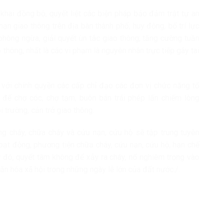
 khai đồng bộ, quyết liệt các biện pháp bảo đảm trật tự an
nạn giao thông trên địa bàn thành phố; huy động, bố trí lực
phòng ngừa, giải quyết ùn tắc giao thông; tăng cường tuần
o thông, nhất là các vi phạm là nguyên nhân trực tiếp gây tai
p với chính quyền các cấp chỉ đạo các đơn vị chức năng tổ
iệt để chợ cóc, chợ tạm, buôn bán trái phép lấn chiếm lòng
 trường, cản trở giao thông.
g cháy, chữa cháy và cứu nạn, cứu hộ sẽ tập trung tuyên
 hoạt động, phương tiện chữa cháy, cứu nạn, cứu hộ, hạn chế
 từ đó, quyết tâm không để xảy ra cháy, nổ nghiêm trọng vào
văn hóa xã hội trong những ngày lễ lớn của đất nước./.