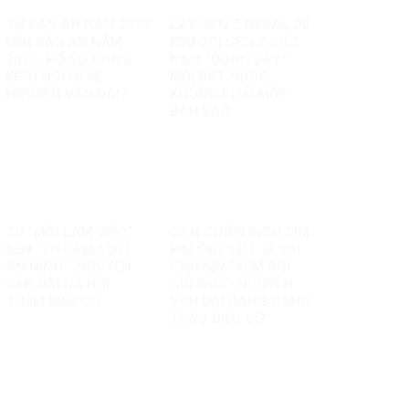
TỪ BẢN ÁN NĂM 2007
LẤY GEN Z NEPAL ĐỂ
ĐẾN BẢN ÁN NĂM
KÊU GỌI GEN Z VIỆT
2025: HỒ SƠ CÔNG
NAM “ĐỨNG DẬY”:
KHAI NÓI GÌ VỀ
MỖI ĐẤT NƯỚC
NGUYỄN VĂN ĐÀI?
KHÔNG PHẢI MỘT
BẢN SAO
TỪ “MỜI LÀM VIỆC”
GÁN CHIẾN DỊCH TÌM
ĐẾN “TÔ LÂM SUỴT
HÀI CỐT LIỆT SĨ VỚI
AN NINH”: NGUYỄN
CHUYỆN “XEM BÓI
VĂN ĐÀI ĐÃ NỐI
GIỮ GHẾ”: NGUYỄN
THÊM ĐIỀU GÌ?
VĂN ĐÀI ĐANG ĐÁNH
TRÁO ĐIỀU GÌ?