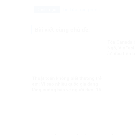
Danh mục:
Tin Tức
Trong nước
Bài viết cùng chủ đề:
Tòa Canada 
Ngô, VinFast
ải” đầu tiên 
biên giới
Thuật toán không biết thương trẻ
em: Vì sao nhiều quốc gia đang
tăng cường bảo vệ người dưới 16
tuổi trên mạng xã hội?