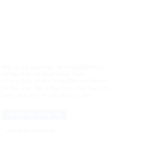
PHÁP LUẬT PHÁP LUẬT VIỆT NAM
Khởi tố, bắt tạm giam Thứ trưởng Bộ Nông
nghiệp và Môi trường Hoàng Trung
Cơ quan Cảnh sát điều tra Bộ Công an đã khởi tố,
bắt tạm giam ông Hoàng Trung, Thứ trưởng Bộ
Nông nghiệp và Môi trường, cùng ba bị can...
NGHIÊN CỨU CHÍNH TRỊ
Mặt trái của livestream