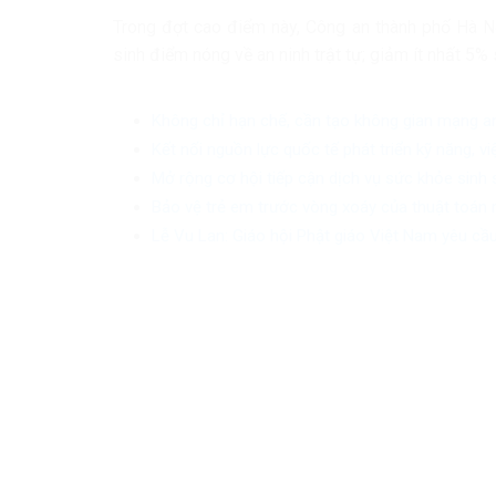
Trong đợt cao điểm này, Công an thành phố Hà N
sinh điểm nóng về an ninh trật tự; giảm ít nhất 5% 
Không chỉ hạn chế, cần tạo không gian mạng a
Kết nối nguồn lực quốc tế phát triển kỹ năng, v
Mở rộng cơ hội tiếp cận dịch vụ sức khỏe sinh
Bảo vệ trẻ em trước vòng xoáy của thuật toán 
Lễ Vu Lan: Giáo hội Phật giáo Việt Nam yêu cầu