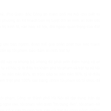
Hải, Phó Giám đốc Công an thành phố Hà Nội cho biết từ
c phương án, kế hoạch bảo vệ tuyệt đối an ninh, an toàn các
 trị, kinh tế, văn hóa, xã hội, đối ngoại quan trọng của đất
 các ban, ngành, đoàn thể, góp phần phát huy sức mạnh
trấn áp tội phạm, bảo đảm an ninh, trật tự.
để xảy ra khủng bố, không để phát sinh điểm nóng về an
 tự xã hội; tỷ lệ điều tra khám phá tội phạm về trật tự xã hội
 tài sản trên 80%, án trộm cắp tài sản trên 50%, tỷ lệ điều
tranh triệt phá 100% các băng, nhóm tội phạm có tổ chức đã
 tội phạm, Công an thành phố Hà Nội sẽ tập trung trấn áp
 nghệ cao; tội phạm liên quan “tín dụng đen”; tội phạm sử
ười, cố ý gây thương tích, gây rối trật tự công cộng, chống