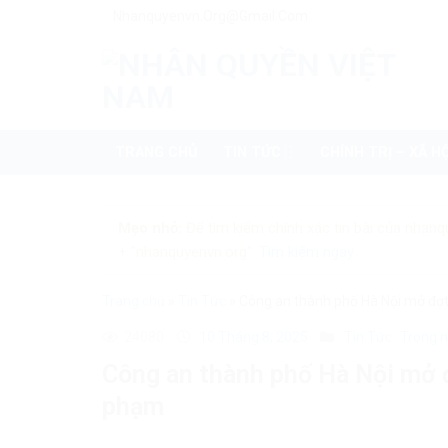
Skip
Nhanquyenvn.org@gmail.com
to
content
TRANG CHỦ
TIN TỨC
CHÍNH TRỊ – XÃ HỘ
Mẹo nhỏ:
Để tìm kiếm chính xác tin bài của nhanq
+ "nhanquyenvn.org".
Tìm kiếm ngay
Trang chủ
»
Tin Tức
»
Công an thành phố Hà Nội mở đợt
24080
10 Tháng 8, 2025
Tin Tức
Trong 
Công an thành phố Hà Nội mở đ
phạm