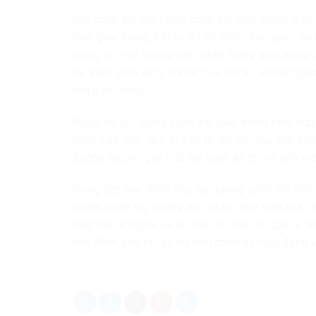
Bên cạnh đó, lực lượng cảnh sát giao thông triển
toàn giao thông, trật tự đô thị nhằm kéo giảm tai 
lượng chỉ huy, hướng dẫn, phân luồng giao thông 
tra, kiểm soát xử lý vi phạm về trật tự, an toàn gia
nạn giao thông.
Ngoài ra, lực lượng cảnh sát giao thông phối hợ
chức sắp xếp, duy trì trật tự đô thị, giải tỏa tr
đường, hè phố gây mất mỹ quan đô thị, vệ sinh môi
Trong đợt cao điểm này, lực lượng cảnh sát Phòn
truyền, kiểm tra, hướng dẫn và kịp thời triển khai
thiệt hại về người và tài sản do cháy, nổ gây ra,
thời điểm diễn ra các sự kiện chính trị, hoạt động 