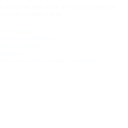
ội đặt mục tiêu không để xảy ra khủng bố, không để phát
số vụ phạm tội về trật tự xã hội…
n toàn cho trẻ em
iệc làm bền vững cho thanh niên
 sản cho nữ công nhân
mạng xã hội
 tăng ni tích cực tham gia công tác đền ơn đáp nghĩa