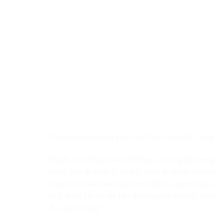
Thiếu tướng Dương Đức Hải, Phó Giám đốc Công a
Ngoài ra, Công an các phường, xã cũng tập trung t
trọng tâm là quản lý cư trú, quản lý người nước 
doanh có điều kiện về an ninh trật tự; gương mẫu đ
ứng dụng Cơ sở dữ liệu quốc gia về dân cư, căn 
đủ, sạch, sống.”