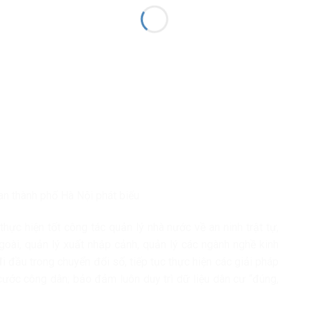
n thành phố Hà Nội phát biểu
hực hiện tốt công tác quản lý nhà nước về an ninh trật tự,
ngoài, quản lý xuất nhập cảnh, quản lý các ngành nghề kinh
i đầu trong chuyển đổi số, tiếp tục thực hiện các giải pháp
cước công dân; bảo đảm luôn duy trì dữ liệu dân cư “đúng,