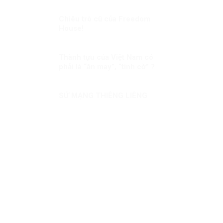
Chiêu trò cũ của Freedom
House!
Thành tựu của Việt Nam có
phải là “ăn may”, “tình cờ” ?
SỨ MẠNG THIÊNG LIÊNG