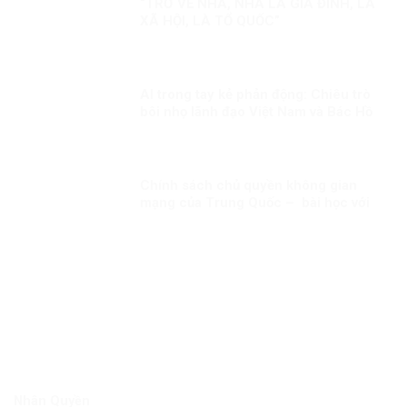
“TRỞ VỀ NHÀ, NHÀ LÀ GIA ĐÌNH, LÀ
XÃ HỘI, LÀ TỔ QUỐC”
AI trong tay kẻ phản động: Chiêu trò
bôi nhọ lãnh đạo Việt Nam và Bác Hồ
Chính sách chủ quyền không gian
mạng của Trung Quốc – bài học với
Việt Nam!
Nhân Quyền