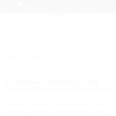
Skip
to
content
Mẹo nhỏ:
Để tìm kiếm chính xác tin bài của
nhanquyenvn.org, hãy search trên Google với cú pháp: "Từ
khóa" + "nhanquyenvn.org".
Tìm kiếm ngay
Trang chủ
»
Pháp luật
»
Co.opmart Cần Thơ đề nghị Sở Công
Thương xử lý thông tin giả bôi nhọ siêu thị
19923
14 Tháng 10, 2025
Pháp luật
Pháp luật Việt Nam
Co.opmart Cần Thơ đề nghị Sở Công
Thương xử lý thông tin giả bôi nhọ siêu thị
Co.opmart Cần Thơ cho rằng các nội dung phản ánh đều
không đúng, người khiếu nại đã giả mạo thông tin người