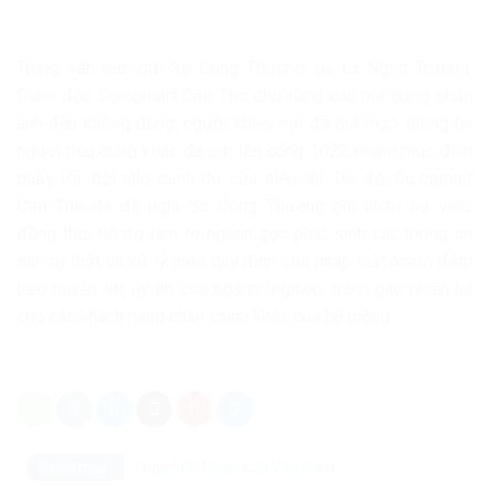
Trong văn bản gửi Sở Công Thương, bà La Ngọc Trương,
Giám đốc Co.opmart Cần Thơ cho rằng các nội dung phản
ánh đều không đúng, người khiếu nại đã giả mạo thông tin
người tiêu dùng khác để gửi lên cổng 1022 nhằm mục đích
quấy rối, bôi nhọ danh dự của siêu thị. Do đó, Co.opmart
Cần Thơ đã đề nghị Sở Công Thương ghi nhận sự việc,
đồng thời hỗ trợ làm rõ nguồn gốc phát sinh các thông tin
sai sự thật và xử lý theo quy định của pháp luật nhằm đảm
bảo quyền lợi, uy tín của doanh nghiệp, tránh gây phiền hà
cho các khách hàng chân chính khác của hệ thống.
Danh mục:
Pháp luật
Pháp luật Việt Nam