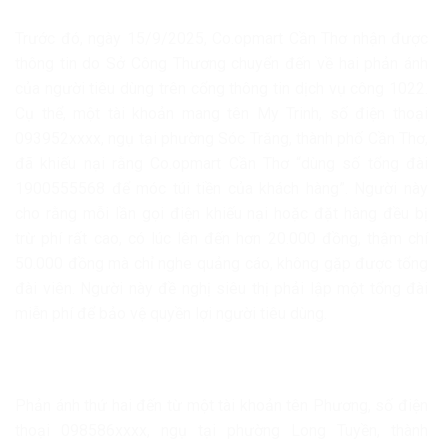
Trước đó, ngày 15/9/2025, Co.opmart Cần Thơ nhận được
thông tin do Sở Công Thương chuyển đến về hai phản ánh
của người tiêu dùng trên cổng thông tin dịch vụ công 1022.
Cụ thể, một tài khoản mang tên My Trinh, số điện thoại
093952xxxx, ngụ tại phường Sóc Trăng, thành phố Cần Thơ,
đã khiếu nại rằng Co.opmart Cần Thơ “dùng số tổng đài
1900555568 để móc túi tiền của khách hàng”. Người này
cho rằng mỗi lần gọi điện khiếu nại hoặc đặt hàng đều bị
trừ phí rất cao, có lúc lên đến hơn 20.000 đồng, thậm chí
50.000 đồng mà chỉ nghe quảng cáo, không gặp được tổng
đài viên. Người này đề nghị siêu thị phải lập một tổng đài
miễn phí để bảo vệ quyền lợi người tiêu dùng.
Phản ánh thứ hai đến từ một tài khoản tên Phương, số điện
thoại 098586xxxx, ngụ tại phường Long Tuyền, thành