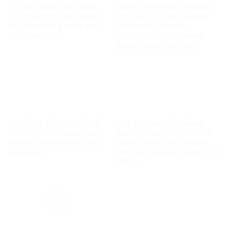
TỪ “MỜI LÀM VIỆC” ĐẾN
GÁN CHIẾN DỊCH TÌM HÀI
“TÔ LÂM SUỴT AN NINH”:
CỐT LIỆT SĨ VỚI CHUYỆN
NGUYỄN VĂN ĐÀI ĐÃ NỐI
“XEM BÓI GIỮ GHẾ”:
THÊM ĐIỀU GÌ?
NGUYỄN VĂN ĐÀI ĐANG
ĐÁNH TRÁO ĐIỀU GÌ?
“3 TỶ USD Ở THỤY SĨ”: LÊ
TIN SAI LAN ĐẾN HÀNG
TRUNG KHOA ĐANG ĐƯA
NGHÌN NGƯỜI: CHỈ NGƯỜI
TIN HAY CHỈ KỂ MỘT CÂU
ĐĂNG PHẢI CHỊU TRÁCH
CHUYỆN?
NHIỆM, CÒN NỀN TẢNG THÌ
SAO?