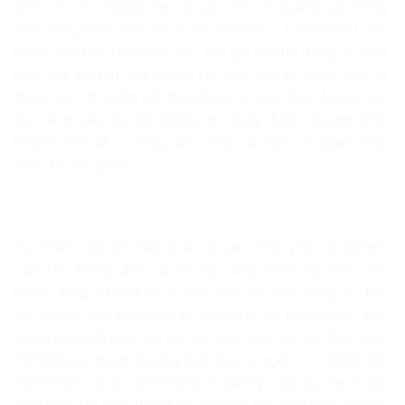
phố
Cần Thơ
. Người này tố cáo siêu thị quảng cáo trong
cẩm nang mua sắm (kỳ từ 28/8/2025 – 17/9/2025) sản
phẩm sữa tắm Hazeline chai 1kg giá 84.900 đồng có tặng
kèm quà khuyến mãi, nhưng khi đến mua thì nhân viên lại
thông báo chỉ giảm giá chứ không có quà tặng. Người này
cho rằng siêu thị đã không áp dụng đúng chương trình
khuyến mãi đã in trong cẩm nang, đề nghị cơ quan chức
năng xử lý vi phạm.
Tuy nhiên, sau khi tiếp nhận và xác minh, phía Co.opmart
Cần Thơ khẳng định cả hai nội dung khiếu nại trên đều
không đúng sự thật và có dấu hiệu giả mạo thông tin. Đối
với trường hợp khiếu nại về tổng đài, bộ phận chăm sóc
khách hàng đã kiểm tra lịch sử cuộc gọi của số điện thoại
093952xxxx trong khoảng thời gian từ ngày 1/1/2025 đến
15/9/2025 và xác định không có bất kỳ cuộc gọi nào được