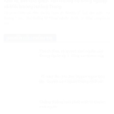
Khởi tố, bắt tạm giam Thứ trưởng Bộ Nông nghiệp
và Môi trường Hoàng Trung
Cơ quan Cảnh sát điều tra Bộ Công an đã khởi tố, bắt tạm giam ông
Hoàng Trung, Thứ trưởng Bộ Nông nghiệp và Môi trường, cùng ba bị
can...
NGHIÊN CỨU CHÍNH TRỊ
Thách thức về quyền con người của
Trung Quốc Kỳ 1: Chia sẻ lợi ích của
phát triển đồng đều hơn cho người
dân
75 năm Bác Hồ đọc Tuyên ngôn Độc
lập: Quyền con người thống nhất với
quyền dân tộc
Chặng đường mới phát triển vì Quyền
con người