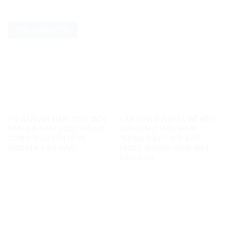
TIN CHÍNH TRỊ
TỪ BẢN ÁN NĂM 2007 ĐẾN
LẤY GEN Z NEPAL ĐỂ KÊU
BẢN ÁN NĂM 2025: HỒ SƠ
GỌI GEN Z VIỆT NAM
CÔNG KHAI NÓI GÌ VỀ
“ĐỨNG DẬY”: MỖI ĐẤT
NGUYỄN VĂN ĐÀI?
NƯỚC KHÔNG PHẢI MỘT
BẢN SAO