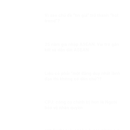
Vì sao chủ đề “tin giả” trở thành “hót
trend”?
25 năm gia nhập ASEAN: Vai trò gắn
kết và dẫn dắt ASEAN
Liệu có phải “một đảng duy nhất lãnh
đạo thì không có dân chủ”!?
CPJ: công cụ chính trị hơn là Người
bảo vệ nhân quyền