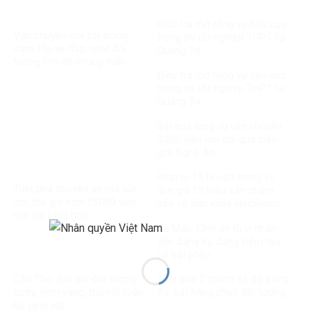
Điều tra mở rộng vụ tiêu cực
Vận chuyển ma túy trong
trong thi tốt nghiệp THPT tại
săm, lốp xe đạp, một đối
Quảng Trị
tượng lĩnh án chung thân
Điều tra mở rộng vụ tiêu cực
trong thi tốt nghiệp THPT tại
Quảng Trị
Bắt quả tang vụ vận chuyển
3.200 viên ma túy qua biên
giới Nghệ An
Phạt tù 19 bị cáo trong vụ
Triệt phá chuyên án ma túy
làm giả 13 triệu sản phẩm
lớn, thu giữ hơn 15.000 viên
bảo vệ sức khỏe Herbitech
ma túy tổng hợp
Cà Mau: Lĩnh án tù vì nhận
tiền đăng ký, đăng kiểm tàu
cá trái phép
Cần Thơ: Bắt giữ đối tượng
Triệt phá 2 nhóm cá độ bóng
cướp tiệm vàng, thu hồi toàn
đá, bắt hàng chục đối tượng
bộ tang vật