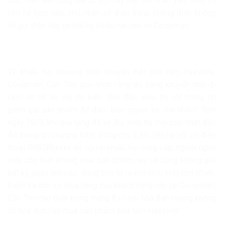
thực hiện đến tổng đài từ số máy này. Khi nhân viên siêu thị
liên hệ trực tiếp, chủ nhân số điện thoại khẳng định không
hề gọi điện hay có bất kỳ khiếu nại nào về Co.opmart.
Về khiếu nại chương trình khuyến mãi sữa tắm Hazeline,
Co.opmart Cần Thơ giải trình rằng do hàng khuyến mãi đi
kèm về trễ so với dự kiến. Ban đầu, siêu thị chỉ thông tin
giảm giá sản phẩm để đảm bảo quyền lợi cho khách. Đến
ngày 10/9, khi quà tặng đã về đủ, siêu thị mới cập nhật đầy
đủ thông tin chương trình. Đáng chú ý, khi liên hệ với số điện
thoại 098586xxxx do người khiếu nại cung cấp, người nghe
máy cho biết không mua sản phẩm này và cũng không gửi
bất kỳ phản ánh nào, đồng thời tỏ ra khó chịu vì bị làm phiền.
Kiểm tra lịch sử mua hàng của khách hàng này tại Co.opmart
Cần Thơ cho thấy trong tháng 8 có hai hóa đơn nhưng không
có hóa đơn nào mua sản phẩm sữa tắm Hazeline.