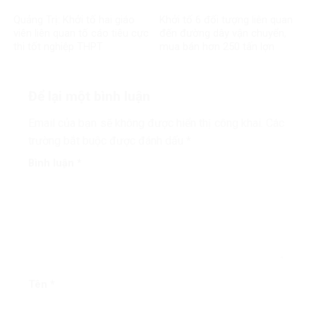
Quảng Trị: Khởi tố hai giáo
Khởi tố 6 đối tượng liên quan
viên liên quan tố cáo tiêu cực
đến đường dây vận chuyển,
thi tốt nghiệp THPT
mua bán hơn 250 tấn lợn
bệnh
Để lại một bình luận
Email của bạn sẽ không được hiển thị công khai.
Các
trường bắt buộc được đánh dấu
*
Bình luận
*
Tên
*