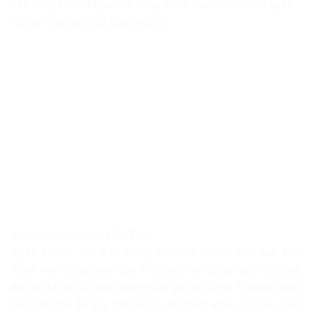
tiêu dùng khác để gửi lên cổng 1022 nhằm mục đích quấy
rối, bôi nhọ danh dự của siêu thị.
Siêu thị Co.opmart Cần Thơ
Ngày 13/10, đại diện Công ty Trách nhiệm hữu hạn Một
thành viên Co.opmart Cần Thơ (siêu thị Co.opmart) cho biết,
đơn vị đã có văn bản chính thức gửi Sở Công Thương thành
phố Cần Thơ để giải trình về hai nội dung khiếu nại liên quan