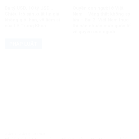
Ba tỷ USD, 10 tỷ USD…
Quyền con người ở Việt
Chiêu trò sản xuất tin giả
Nam – Vàng thật không sợ
không giới hạn, vô liêm sỉ
lửa – Bài 2: Việt Nam thực
của Lê Trung Khoa
thi các chuẩn mực quốc tế
về quyền con người
PHÁP LUẬT
PHÁP LUẬT PHÁP LUẬT VIỆT NAM