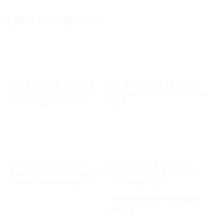
Bài viết cùng chủ đề:
Khởi tố, bắt tạm giam Thứ
Khởi tố Giám đốc Trung tâm
trưởng Bộ Nông nghiệp và
giáo dục vì thu học phí sai quy
Môi trường Hoàng Trung
định
Hai cựu lãnh đạo Cục Hải
Tiếp tục chi trả hơn 318 tỷ
quan lĩnh 13 năm tù trong vụ
đồng cho các trái chủ trong
sản xuất thực phẩm giả ở
vụ Trương Mỹ Lan
MediPhar
Cháy xe khách khiến 7 người
tử vong​