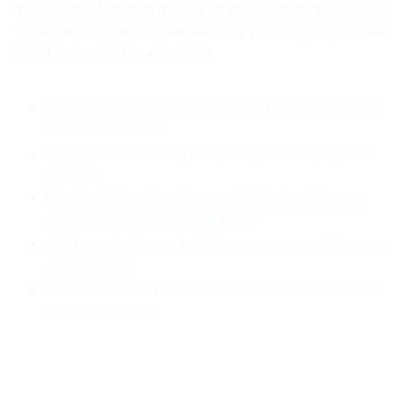
đến siêu thị, đồng thời đề nghị cơ quan chức năng vào cuộc
làm rõ và xử lý hành vi phát tán thông tin sai sự thật, có dấu
hiệu bôi nhọ uy tín doanh nghiệp.
Khởi tố, bắt tạm giam Thứ trưởng Bộ Nông nghiệp và Môi
trường Hoàng Trung
Khởi tố Giám đốc Trung tâm giáo dục vì thu học phí sai
quy định
Hai cựu lãnh đạo Cục Hải quan lĩnh 13 năm tù trong vụ
sản xuất thực phẩm giả ở MediPhar
Tiếp tục chi trả hơn 318 tỷ đồng cho các trái chủ trong vụ
Trương Mỹ Lan
Vận chuyển ma túy trong săm, lốp xe đạp, một đối tượng
lĩnh án chung thân