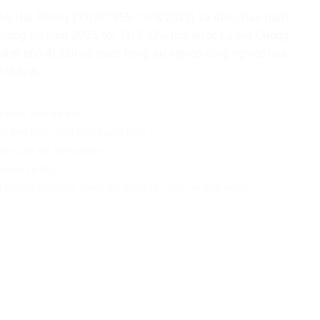
phố Hải Phòng (13/5/1955-13/5/2025) và đón nhận danh
hượng Đỏ năm 2025, tối 13/5, Chủ tịch nước Lương Cường
 thành phố đi đầu cả nước trong sự nghiệp công nghiệp hóa,
ở châu Á.
n toàn cho trẻ em
iệc làm bền vững cho thanh niên
 sản cho nữ công nhân
mạng xã hội
 tăng ni tích cực tham gia công tác đền ơn đáp nghĩa