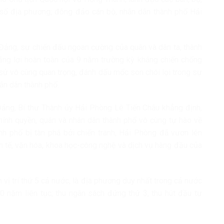
số địa phương; đông đảo cán bộ, nhân dân thành phố Hải
Đảng, sự chiến đấu ngoan cường của quân và dân ta, thành
ng lợi hoàn toàn của 9 năm trường kỳ kháng chiến chống
 sử vô cùng quan trọng, đánh dấu mốc son chói lọi trong sự
ân dân thành phố.
 Đảng, Bí thư Thành ủy Hải Phòng Lê Tiến Châu khẳng định,
ính quyền, quân và nhân dân thành phố vô cùng tự hào về
h phố bị tàn phá bởi chiến tranh, Hải Phòng đã vươn lên
h tế, văn hóa, khoa học-công nghệ và dịch vụ hàng đầu của
vị trí thứ 5 cả nước, là địa phương duy nhất trong cả nước
0 năm liên tục; thu ngân sách đứng thứ 3, thu hút đầu tư