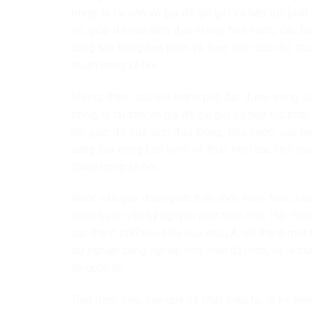
trọng, là tài sản vô giá để gìn giữ và tiếp tục phá
hộ, giúp đỡ của lãnh đạo Đảng, Nhà nước, các ban
sáng tạo trong ban hành và thực hiện các chủ trư
thuận trong xã hội.
Những thành tựu mà thành phố đạt được trong suốt
trọng, là tài sản vô giá để gìn giữ và tiếp tục phá
hộ, giúp đỡ của lãnh đạo Đảng, Nhà nước, các ban
sáng tạo trong ban hành và thực hiện các chủ trư
thuận trong xã hội.
Bước vào giai đoạn phát triển mới, nhận thức sâu 
nước bước vào kỷ nguyên phát triển mới, Hải Phò
các thành phố tiêu biểu của châu Á; trở thành một
sự nghiệp công nghiệp hóa, hiện đại hóa; và là tr
cỡ quốc tế.
Trao danh hiệu cao quý và phát biểu tại lễ kỷ ni