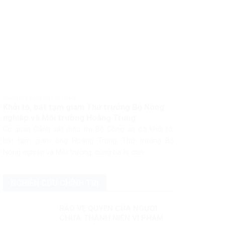
PHÁP LUẬT PHÁP LUẬT VIỆT NAM
Khởi tố, bắt tạm giam Thứ trưởng Bộ Nông
nghiệp và Môi trường Hoàng Trung
Cơ quan Cảnh sát điều tra Bộ Công an đã khởi tố,
bắt tạm giam ông Hoàng Trung, Thứ trưởng Bộ
Nông nghiệp và Môi trường, cùng ba bị can...
NGHIÊN CỨU CHÍNH TRỊ
BẢO VỆ QUYỀN CỦA NGƯỜI
CHƯA THÀNH NIÊN VI PHẠM