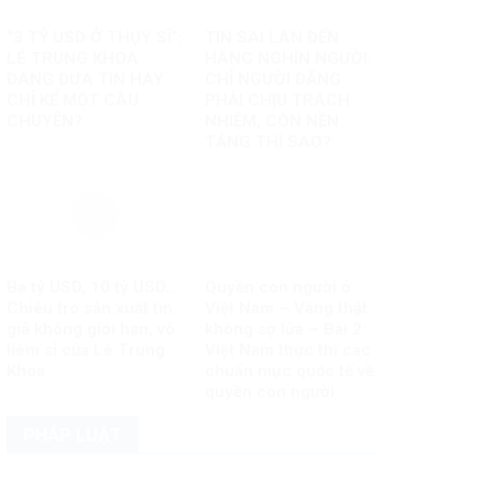
“3 TỶ USD Ở THỤY SĨ”:
TIN SAI LAN ĐẾN
LÊ TRUNG KHOA
HÀNG NGHÌN NGƯỜI:
ĐANG ĐƯA TIN HAY
CHỈ NGƯỜI ĐĂNG
CHỈ KỂ MỘT CÂU
PHẢI CHỊU TRÁCH
CHUYỆN?
NHIỆM, CÒN NỀN
TẢNG THÌ SAO?
Ba tỷ USD, 10 tỷ USD…
Quyền con người ở
Chiêu trò sản xuất tin
Việt Nam – Vàng thật
giả không giới hạn, vô
không sợ lửa – Bài 2:
liêm sỉ của Lê Trung
Việt Nam thực thi các
Khoa
chuẩn mực quốc tế về
quyền con người
PHÁP LUẬT