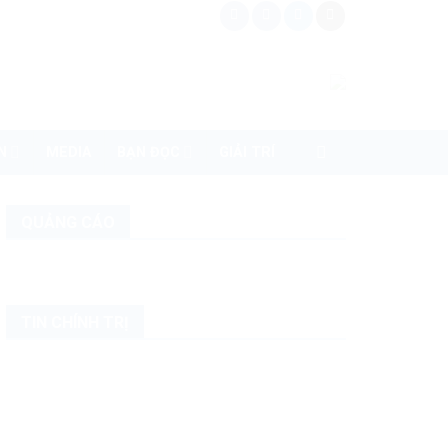
N
MEDIA
BẠN ĐỌC
GIẢI TRÍ
QUẢNG CÁO
TIN CHÍNH TRỊ