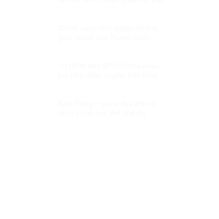
Nam!
Chính sách chủ quyền không
gian mạng của Trung Quốc –
bài học với Việt Nam!
Từ HRW đến BPSOS:thủ đoạn
bôi nhọ nhân quyền Việt Nam
dưới vỏ bọc khách quan
Biển Đông – phép thử đối với
vai trò của các thể chế đa
phương khu vực trong xây dựng
niềm tin