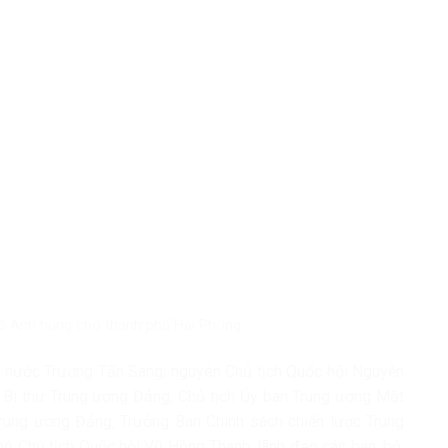
hố Anh hùng cho thành phố Hải Phòng
h nước Trương Tấn Sang; nguyên Chủ tịch Quốc hội Nguyễn
ị, Bí thư Trung ương Đảng, Chủ tịch Ủy ban Trung ương Mặt
Trung ương Đảng, Trưởng Ban Chính sách chiến lược Trung
ó Chủ tịch Quốc hội Vũ Hồng Thanh; lãnh đạo các ban, bộ,