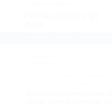
Skip
Nhanquyenvn.org@gmail.com
to
content
TRANG CHỦ
TIN TỨC
CHÍNH TRỊ – XÃ HỘ
Mẹo nhỏ:
Để tìm kiếm chính xác tin bài của nhanq
+ "nhanquyenvn.org".
Tìm kiếm ngay
Trang chủ
»
Tin Tức
»
Chủ tịch nước Lương Cường: Hải Ph
18356
13 Tháng 5, 2025
Tin Tức
Trong 
Chủ tịch nước Lương Cường: Hả
với các thành phố tiêu biểu ch