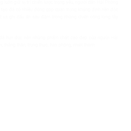
 luôn giữ vị trí chiến lược trọng yếu; người dân Hải Phòng
ng tạo đã có nhiều đóng góp quan trọng khẳng định nền độc
iệt và ghi dấu ấn sâu đậm trong những chiến công lừng lẫy
a đã hun đúc nên những phẩm chất cao đẹp của người Hải
 thẳng thắn, trung thực; hào phóng, nhiệt thành.