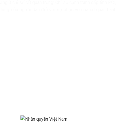
g 3 chỉ số rất quan trọng: Chỉ số cạnh tranh cấp tỉnh PCI,
i lòng của người dân đối với sự phục vụ của cơ quan hành