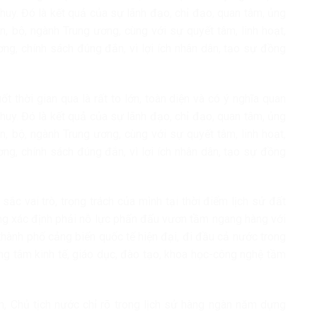
t huy. Đó là kết quả của sự lãnh đạo, chỉ đạo, quan tâm, ủng
, bộ, ngành Trung ương, cùng với sự quyết tâm, linh hoạt,
ơng, chính sách đúng đắn, vì lợi ích nhân dân, tạo sự đồng
 thời gian qua là rất to lớn, toàn diện và có ý nghĩa quan
t huy. Đó là kết quả của sự lãnh đạo, chỉ đạo, quan tâm, ủng
, bộ, ngành Trung ương, cùng với sự quyết tâm, linh hoạt,
ơng, chính sách đúng đắn, vì lợi ích nhân dân, tạo sự đồng
sắc vai trò, trọng trách của mình tại thời điểm lịch sử đất
ng xác định phải nỗ lực phấn đấu vươn tầm ngang hàng với
 thành phố cảng biển quốc tế hiện đại, đi đầu cả nước trong
ung tâm kinh tế, giáo dục, đào tạo, khoa học-công nghệ tầm
ệm, Chủ tịch nước chỉ rõ trong lịch sử hàng ngàn năm dựng