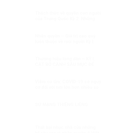
PHÁP LUẬT
Thách thức về quyền con người
của Trung Quốc Kỳ 2: Những
thay đổi lớn
Nhân quyền – Giá trị cao quý
luôn thuộc về mọi người Kỳ I:
Nhân quyền – Giá trị phổ quát
và đặc thù.
Thương hiệu lòng dân – KỲ I:
CẮT BỎ CÀNH SÂU MỤC ĐỂ
CÂY PHÁT TRIỂN
Viêm cơ tim: COVID-19 có nguy
cơ đối với tim lớn hơn nhiều so
với tiêm chủng!
SỨ MẠNG THIÊNG LIÊNG
Thất bại nhục nhã của những
kẻ rêu rao vì nhân quyền ở Việt