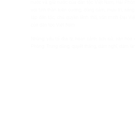
nước và giữ nước của dân tộc Việt Nam, Hải Phòng
với tinh thần kiên cường, dũng cảm, mưu trí, sá
lập dân tộc, chủ quyền lãnh thổ, văn minh Đại V
của dân tộc Việt Nam.
Những yếu tố địa lý, hoàn cảnh lịch sử, văn hó
Phòng: Trung dũng, quyết thắng; dám nghĩ, dám làm,