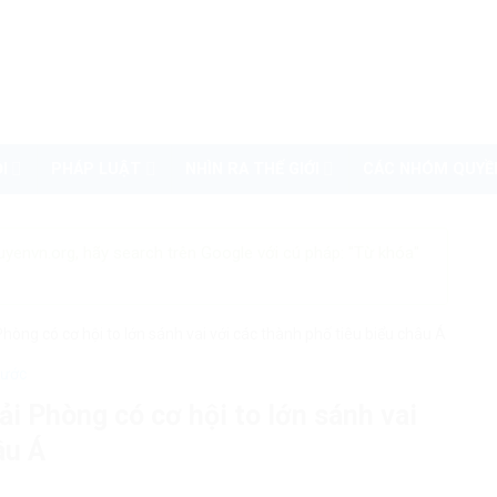
I
PHÁP LUẬT
NHÌN RA THẾ GIỚI
CÁC NHÓM QUYỀ
uyenvn.org, hãy search trên Google với cú pháp: "Từ khóa"
òng có cơ hội to lớn sánh vai với các thành phố tiêu biểu châu Á
nước
i Phòng có cơ hội to lớn sánh vai
âu Á