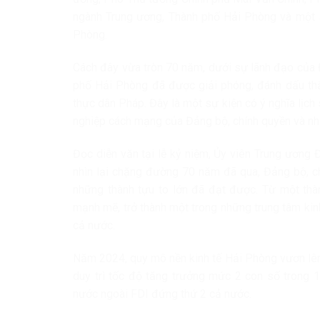
ngành Trung ương, Thành phố Hải Phòng và một 
Phòng.
Cách đây vừa tròn 70 năm, dưới sự lãnh đạo của 
phố Hải Phòng đã được giải phóng, đánh dấu thắ
thực dân Pháp. Đây là một sự kiện có ý nghĩa lịch
nghiệp cách mạng của Đảng bộ, chính quyền và nh
Đọc diễn văn tại lễ kỷ niệm, Ủy viên Trung ương
nhìn lại chặng đường 70 năm đã qua, Đảng bộ, ch
những thành tựu to lớn đã đạt được. Từ một thàn
mạnh mẽ, trở thành một trong những trung tâm kin
cả nước.
Năm 2024, quy mô nền kinh tế Hải Phòng vươn lên 
duy trì tốc độ tăng trưởng mức 2 con số trong 1
nước ngoài FDI đứng thứ 2 cả nước.