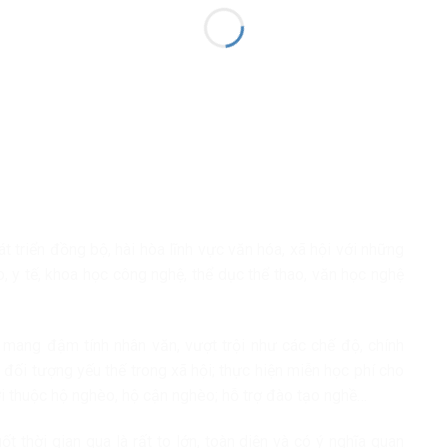
át triển đồng bộ, hài hòa lĩnh vực văn hóa, xã hội với những
, y tế, khoa học công nghệ, thể dục thể thao, văn học nghệ
mang đậm tính nhân văn, vượt trội như các chế độ, chính
đối tượng yếu thế trong xã hội; thực hiện miễn học phí cho
ời thuộc hộ nghèo, hộ cận nghèo; hỗ trợ đào tạo nghề…
 thời gian qua là rất to lớn, toàn diện và có ý nghĩa quan