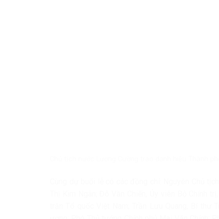
Chủ tịch nước Lương Cường trao danh hiệu Thành p
Cùng dự buổi lễ có các đồng chí: Nguyên Chủ tịc
Thị Kim Ngân; Đỗ Văn Chiến, Ủy viên Bộ Chính tr
trận Tổ quốc Việt Nam; Trần Lưu Quang, Bí thư 
ương; Phó Thủ tướng Chính phủ Mai Văn Chính; Ph