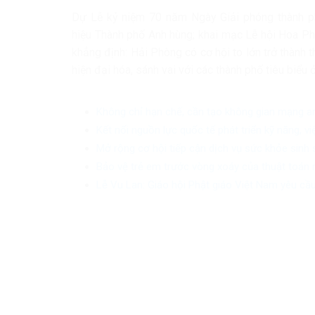
Dự Lễ kỷ niệm 70 năm Ngày Giải phóng thành 
hiệu Thành phố Anh hùng; khai mạc Lễ hội Hoa P
khẳng định: Hải Phòng có cơ hội to lớn trở thành
hiện đại hóa, sánh vai với các thành phố tiêu biểu 
Không chỉ hạn chế, cần tạo không gian mạng a
Kết nối nguồn lực quốc tế phát triển kỹ năng, v
Mở rộng cơ hội tiếp cận dịch vụ sức khỏe sinh
Bảo vệ trẻ em trước vòng xoáy của thuật toán 
Lễ Vu Lan: Giáo hội Phật giáo Việt Nam yêu cầu