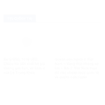
TIN CHÍNH TRỊ
Ba tỷ USD, 10 tỷ USD…
Quyền con người ở Việt
Chiêu trò sản xuất tin giả
Nam – Vàng thật không sợ
không giới hạn, vô liêm sỉ
lửa – Bài 2: Việt Nam thực
của Lê Trung Khoa
thi các chuẩn mực quốc tế
về quyền con người