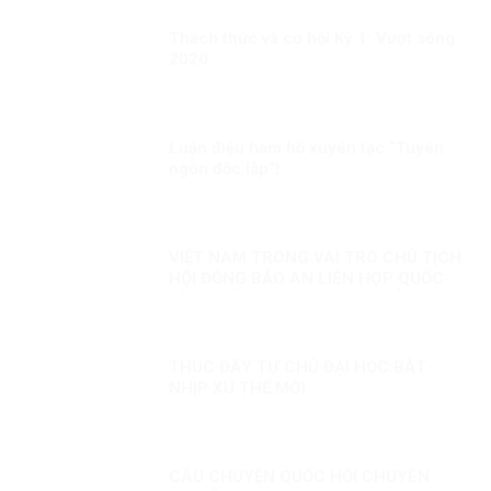
Thách thức và cơ hội Kỳ 1: Vượt sóng
2020
Luận điệu hàm hồ xuyên tạc “Tuyên
ngôn độc lập”!
VIỆT NAM TRONG VAI TRÒ CHỦ TỊCH
HỘI ĐỒNG BẢO AN LIÊN HỢP QUỐC
KỲ 2: ĐIỂM NHẤN THÁNG CHỦ TỊCH
VIỆT NAM
THÚC ĐẨY TỰ CHỦ ĐẠI HỌC:BẮT
NHỊP XU THẾ MỚI
CÂU CHUYỆN QUỐC HỘI CHUYÊN