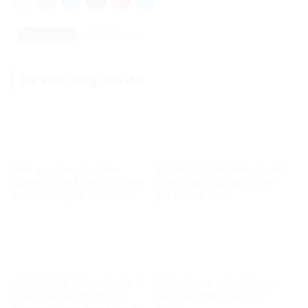
Danh mục:
MEDIA
Video
Bài viết cùng chủ đề:
Phía sau tấm màn nhân
Việt kiều Mỹ An Nhiên: 2 chữ
quyền: Giải mã mưu đồ chính
nhân quyền của Mỹ cả thế
trị của những tổ chức núp
giới hiểu rõ rồi!!!
bóng
Việt kiều Mỹ: Tiếng nói của tổ
Nhận diện và phản biện cáo
chức nhân quyền thế giới
buộc Việt Nam “bội ước”