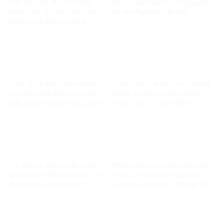
Việt kiều Mỹ: An ninh Việt
Kẻ chuyên bày trò chống phá
Nam luôn đi trước nên Việt
có tên Nguyễn Văn Đài
Nam chưa bao giờ thua
Làm rõ vai trò, trách nhiệm
Thêm một bài học cho những
của Cục xuất bản trong việc
người sử dụng mạng xã hội
cấp phép XB sách xúc phạm
thiếu ý thức trách nhiệm
CT Hồ Chí Minh
Tại sao tổ chức nhân quyền
Không thể quy chụp việc xử lý
quốc tế (HRW) đòi thả tự do
hành vi vi phạm pháp luật ở
Nam trọc và đồng bọn?
Tây Nguyên thành “đàn áp tôn
giáo