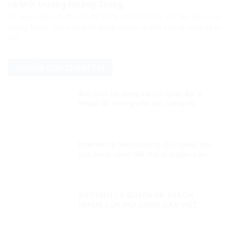
và Môi trường Hoàng Trung
Cơ quan Cảnh sát điều tra Bộ Công an đã khởi tố, bắt tạm giam ông
Hoàng Trung, Thứ trưởng Bộ Nông nghiệp và Môi trường, cùng ba bị
can...
NGHIÊN CỨU CHÍNH TRỊ
Âm mưu lợi dụng vai trò quân đội ở
Nepal để chống phá lực lượng vũ
trang Việt Nam
Internet là minh chứng cho thành tựu
của công cuộc đổi mới vì quyền con
người
BỎ PHIẾU LÀ QUYỀN VÀ TRÁCH
NHIỆM CỦA MỖI CÔNG DÂN VIỆT
NAM