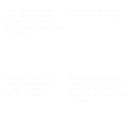
Quyền con người ở Việt
Vì một không gian mạng
Nam – Vàng thật không sợ
nhân văn cho mỗi người
lửa – Bài 1: Minh chứng
khách quan bác bỏ mọi luận
điệu sai trái
VÌ SAO ĐIỀU TRA PHẢI
Khi một điểm thi làm rung
NHANH NHƯNG KHÔNG
chuyển niềm tin: Bài học từ
THỂ KẾT LUẬN THEO
Tuyên Quang trong bức
“PHIÊN TÒA MẠNG”?
tranh toàn cầu về liêm chính
học thuật