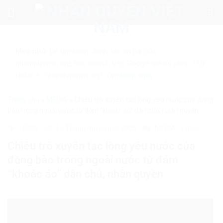
Skip
to
content
Mẹo nhỏ:
Để tìm kiếm chính xác tin bài của
nhanquyenvn.org, hãy search trên Google với cú pháp: "Từ
khóa" + "nhanquyenvn.org".
Tìm kiếm ngay
Trang chủ
»
MEDIA
»
Chiêu trò xuyên tạc lòng yêu nước của đồng
bào trong ngoài nước từ đám “khoác áo” dân chủ, nhân quyền
19396
16 Tháng mười một, 2025
MEDIA
Video
Chiêu trò xuyên tạc lòng yêu nước của
đồng bào trong ngoài nước từ đám
“khoác áo” dân chủ, nhân quyền