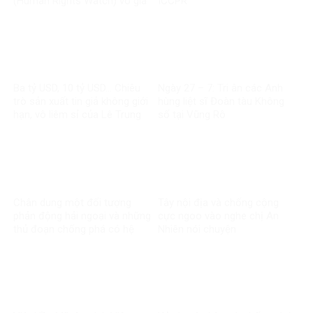
(Human Rights Watch) vô giá
ICCPR
trị
Ba tỷ USD, 10 tỷ USD… Chiêu
Ngày 27 – 7: Tri ân các Anh
trò sản xuất tin giả không giới
hùng liệt sĩ Đoàn tàu Không
hạn, vô liêm sỉ của Lê Trung
số tại Vũng Rô
Khoa
Chân dung một đối tượng
Tây nội địa và chống cộng
phản động hải ngoại và những
cực ngoo vào nghe chị An
thủ đoạn chống phá có hệ
Nhiên nói chuyện
thống