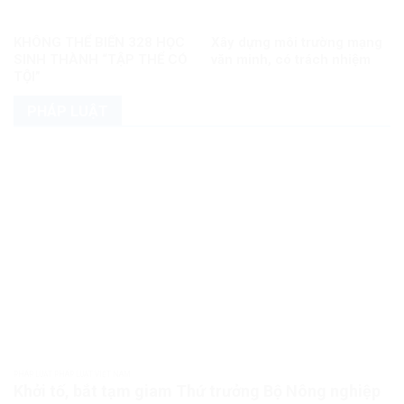
KHÔNG THỂ BIẾN 328 HỌC
Xây dựng môi trường mạng
SINH THÀNH “TẬP THỂ CÓ
văn minh, có trách nhiệm
TỘI”
PHÁP LUẬT
PHÁP LUẬT PHÁP LUẬT VIỆT NAM
Khởi tố, bắt tạm giam Thứ trưởng Bộ Nông nghiệp