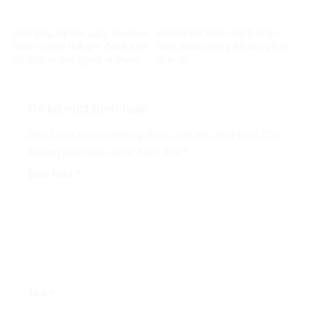
Việt kiều Mỹ hội luận: Tổ chức
Không thể nhân danh phản
nhân quyền thế giới đòi trả tự
biện, khai phóng để xúc phạm
do cho nhóm người vi phạm
lãnh tụ
pháp luật?
Để lại một bình luận
Email của bạn sẽ không được hiển thị công khai.
Các
trường bắt buộc được đánh dấu
*
Bình luận
*
Tên
*