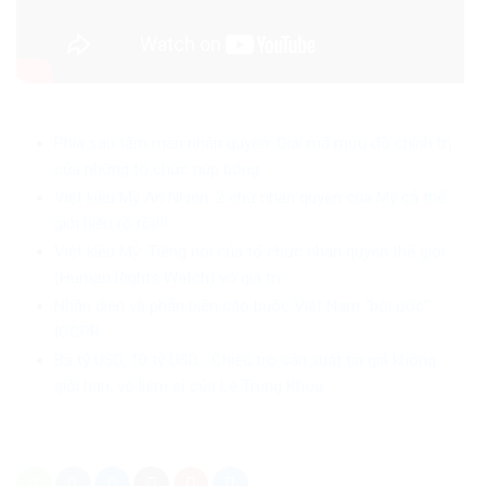
Phía sau tấm màn nhân quyền: Giải mã mưu đồ chính trị
của những tổ chức núp bóng
Việt kiều Mỹ An Nhiên: 2 chữ nhân quyền của Mỹ cả thế
giới hiểu rõ rồi!!!
Việt kiều Mỹ: Tiếng nói của tổ chức nhân quyền thế giới
(Human Rights Watch) vô giá trị
Nhận diện và phản biện cáo buộc Việt Nam “bội ước”
ICCPR
Ba tỷ USD, 10 tỷ USD… Chiêu trò sản xuất tin giả không
giới hạn, vô liêm sỉ của Lê Trung Khoa