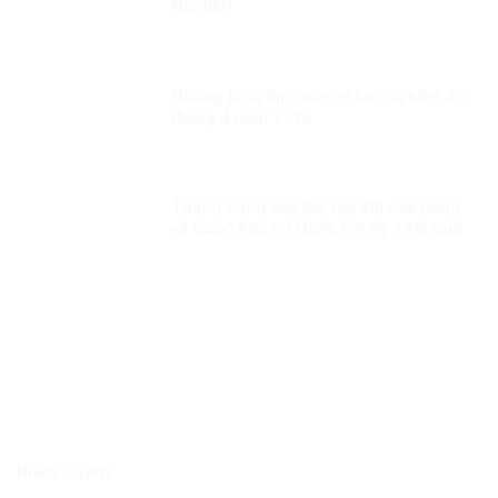
NGHIỆP
Những luận điệu xuyên tạc sự kiện 30
tháng 4 năm 1975
Thành công của Đại hội XIII của Đảng
và Cuộc bầu cử Quốc hội Kỳ 1 Hệ quả
tất yếu của việc kiên định, vận dụng
sáng tạo chủ nghĩa Mác-Lênin, tư
tưởng Hồ Chí Minh
Nhân Quyền