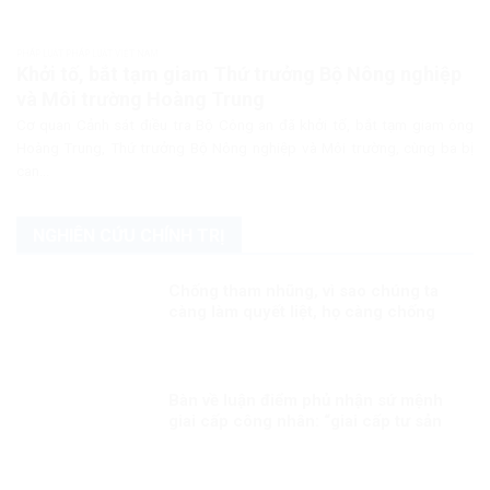
PHÁP LUẬT PHÁP LUẬT VIỆT NAM
Khởi tố, bắt tạm giam Thứ trưởng Bộ Nông nghiệp
và Môi trường Hoàng Trung
Cơ quan Cảnh sát điều tra Bộ Công an đã khởi tố, bắt tạm giam ông
Hoàng Trung, Thứ trưởng Bộ Nông nghiệp và Môi trường, cùng ba bị
can...
NGHIÊN CỨU CHÍNH TRỊ
Chống tham nhũng, vì sao chúng ta
càng làm quyết liệt, họ càng chống
phá?
Bàn về luận điểm phủ nhận sứ mệnh
giai cấp công nhân: “giai cấp tư sản
ngày nay không còn bóc lột công
nhân mà “bóc lột máy móc”?!