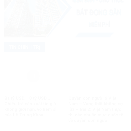
TIN CHÍNH TRỊ
Ba tỷ USD, 10 tỷ USD…
Quyền con người ở Việt
Chiêu trò sản xuất tin giả
Nam – Vàng thật không sợ
không giới hạn, vô liêm sỉ
lửa – Bài 2: Việt Nam thực
của Lê Trung Khoa
thi các chuẩn mực quốc tế
về quyền con người