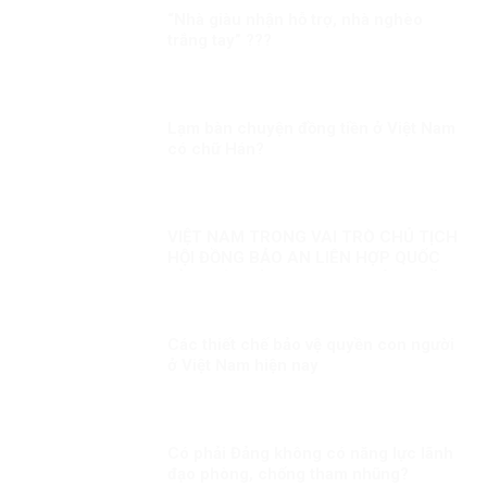
“Nhà giàu nhận hỗ trợ, nhà nghèo
trắng tay” ???
Lạm bàn chuyện đồng tiền ở Việt Nam
có chữ Hán?
VIỆT NAM TRONG VAI TRÒ CHỦ TỊCH
HỘI ĐỒNG BẢO AN LIÊN HỢP QUỐC
KỲ 1: HÒA BÌNH, AN NINH VÀ QUYỀN
CON NGƯỜI
Các thiết chế bảo vệ quyền con người
ở Việt Nam hiện nay
Có phải Đảng không có năng lực lãnh
đạo phòng, chống tham nhũng?