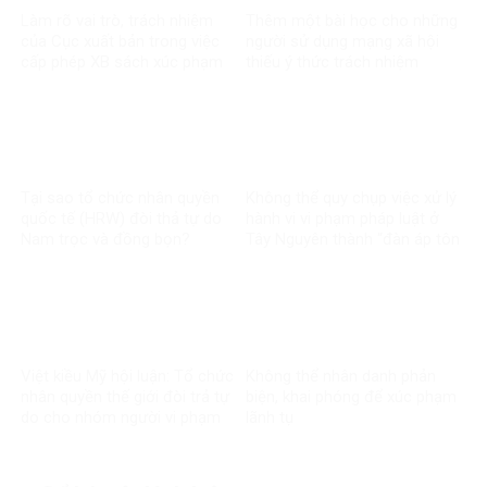
Làm rõ vai trò, trách nhiệm
Thêm một bài học cho những
của Cục xuất bản trong việc
người sử dụng mạng xã hội
cấp phép XB sách xúc phạm
thiếu ý thức trách nhiệm
CT Hồ Chí Minh
Tại sao tổ chức nhân quyền
Không thể quy chụp việc xử lý
quốc tế (HRW) đòi thả tự do
hành vi vi phạm pháp luật ở
Nam trọc và đồng bọn?
Tây Nguyên thành “đàn áp tôn
giáo
Việt kiều Mỹ hội luận: Tổ chức
Không thể nhân danh phản
nhân quyền thế giới đòi trả tự
biện, khai phóng để xúc phạm
do cho nhóm người vi phạm
lãnh tụ
pháp luật?