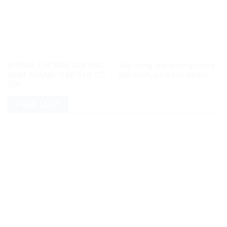
KHÔNG THỂ BIẾN 328 HỌC
Xây dựng môi trường mạng
SINH THÀNH “TẬP THỂ CÓ
văn minh, có trách nhiệm
TỘI”
PHÁP LUẬT