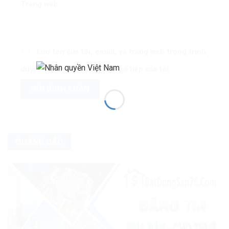
Trang web
Lưu tên của tôi, email, và trang web trong trình
duyệt này cho lần bình luận kế tiếp của tôi.
QUẢNG CÁO