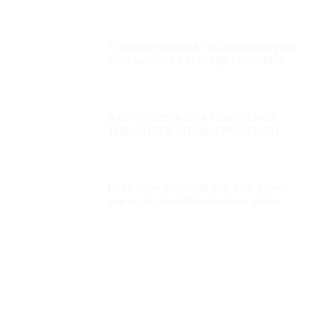
THƯƠNG MẠI DỰA TRÊN NGUỒN VỐN
CON NGƯỜI KỲ 1: CHIẾN LƯỢC MỚI
BẢO VỆ QUYỀN CỦA NGƯỜI CHƯA
THÀNH NIÊN VI PHẠM PHÁP LUẬT
Hoàn thiện pháp luật bảo đảm quyền
của người chưa thành niên vi phạm
pháp luật