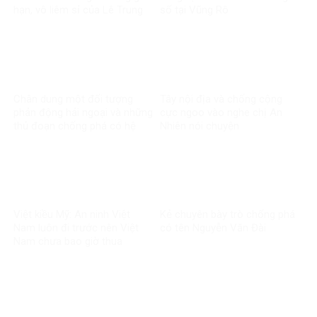
hạn, vô liêm sỉ của Lê Trung
số tại Vũng Rô
Khoa
Chân dung một đối tượng
Tây nội địa và chống cộng
phản động hải ngoại và những
cực ngoo vào nghe chị An
thủ đoạn chống phá có hệ
Nhiên nói chuyện
thống
Việt kiều Mỹ: An ninh Việt
Kẻ chuyên bày trò chống phá
Nam luôn đi trước nên Việt
có tên Nguyễn Văn Đài
Nam chưa bao giờ thua