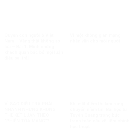
Quyền con người ở Việt
Vì một không gian mạng
Nam – Vàng thật không sợ
nhân văn cho mỗi người
lửa – Bài 1: Minh chứng
khách quan bác bỏ mọi luận
điệu sai trái
VÌ SAO ĐIỀU TRA PHẢI
Khi một điểm thi làm rung
NHANH NHƯNG KHÔNG
chuyển niềm tin: Bài học từ
THỂ KẾT LUẬN THEO
Tuyên Quang trong bức
“PHIÊN TÒA MẠNG”?
tranh toàn cầu về liêm chính
học thuật