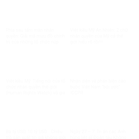
Phía sau tấm màn nhân
Việt kiều Mỹ An Nhiên: 2 chữ
quyền: Giải mã mưu đồ chính
nhân quyền của Mỹ cả thế
trị của những tổ chức núp
giới hiểu rõ rồi!!!
bóng
Việt kiều Mỹ: Tiếng nói của tổ
Nhận diện và phản biện cáo
chức nhân quyền thế giới
buộc Việt Nam “bội ước”
(Human Rights Watch) vô giá
ICCPR
trị
Ba tỷ USD, 10 tỷ USD… Chiêu
Ngày 27 – 7: Tri ân các Anh
trò sản xuất tin giả không giới
hùng liệt sĩ Đoàn tàu Không