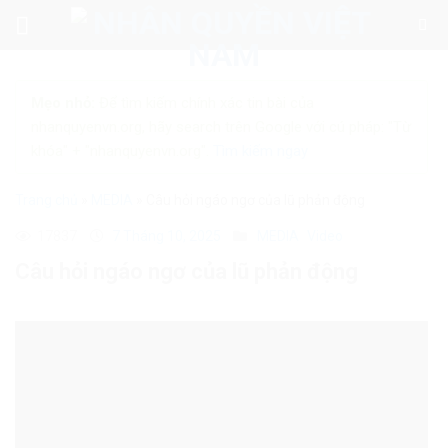
Skip
to
content
Mẹo nhỏ:
Để tìm kiếm chính xác tin bài của
nhanquyenvn.org, hãy search trên Google với cú pháp: "Từ
khóa" + "nhanquyenvn.org".
Tìm kiếm ngay
Trang chủ
»
MEDIA
»
Câu hỏi ngáo ngơ của lũ phản động
17837
7 Tháng 10, 2025
MEDIA
Video
Câu hỏi ngáo ngơ của lũ phản động