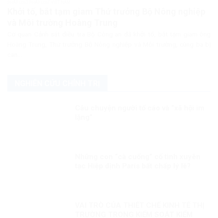
PHÁP LUẬT PHÁP LUẬT VIỆT NAM
Khởi tố, bắt tạm giam Thứ trưởng Bộ Nông nghiệp
và Môi trường Hoàng Trung
Cơ quan Cảnh sát điều tra Bộ Công an đã khởi tố, bắt tạm giam ông
Hoàng Trung, Thứ trưởng Bộ Nông nghiệp và Môi trường, cùng ba bị
can...
NGHIÊN CỨU CHÍNH TRỊ
Câu chuyện người tố cáo và “xã hội im
lặng”
Những con “cà cuống” cố tình xuyên
tạc Hiệp định Paris bất chấp lý lẽ?
VAI TRÒ CỦA THIẾT CHẾ KINH TẾ THỊ
TRƯỜNG TRONG KIỂM SOÁT KIỂM