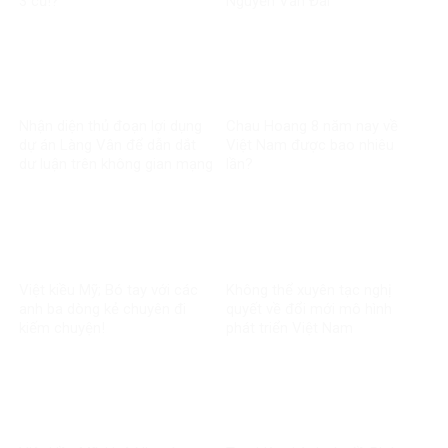
3 củ!?
Nguyễn Văn Đài
Nhận diện thủ đoạn lợi dụng
Chau Hoang 8 năm nay về
dự án Làng Vân để dẫn dắt
Việt Nam được bao nhiêu
dư luận trên không gian mạng
lần?
của Hoãng Dũng
Việt kiều Mỹ; Bó tay với các
Không thể xuyên tạc nghị
anh ba dòng kẻ chuyên đi
quyết về đổi mới mô hình
kiếm chuyện!
phát triển Việt Nam