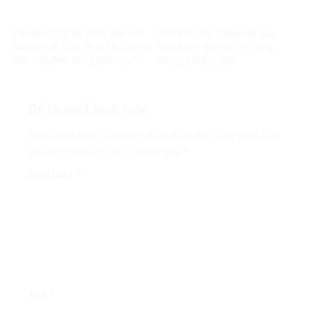
Tại sao SGK lại thưa dần các
Việt kiều Mỹ: tiếng nói của
bài học về Bác, Anh bộ đội cụ
Việt Nam giờ rât có trọng
Hồ, các Anh hùng dân tộc?
lượng với thế giới
Để lại một bình luận
Email của bạn sẽ không được hiển thị công khai.
Các
trường bắt buộc được đánh dấu
*
Bình luận
*
Tên
*