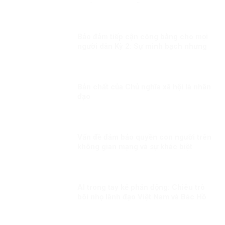
SOÁT THAM NHŨNG
Bảo đảm tiếp cận công bằng cho mọi
người dân Kỳ 2: Sự minh bạch nhưng
linh hoạt trong công tác tiêm chủng
Bản chất của Chủ nghĩa xã hội là nhân
đạo
Vấn đề đảm bảo quyền con người trên
không gian mạng và sự khác biệt
trong cách tiếp cận của các quốc gia
AI trong tay kẻ phản động: Chiêu trò
bôi nhọ lãnh đạo Việt Nam và Bác Hồ