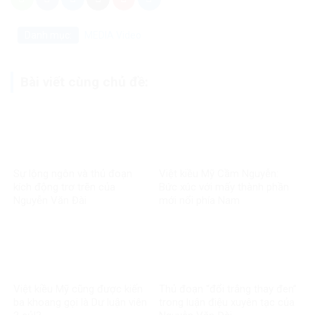
Danh mục:
MEDIA
Video
Bài viết cùng chủ đề:
Sự lộng ngôn và thủ đoạn
Việt kiều Mỹ Cầm Nguyễn:
kích động trơ trẽn của
Bức xúc với mấy thành phần
Nguyễn Văn Đài
mới nổi phía Nam
Việt kiều Mỹ cũng được kiến
Thủ đoạn “đổi trắng thay đen”
ba khoang gọi là Dư luận viên
trong luận điệu xuyên tạc của