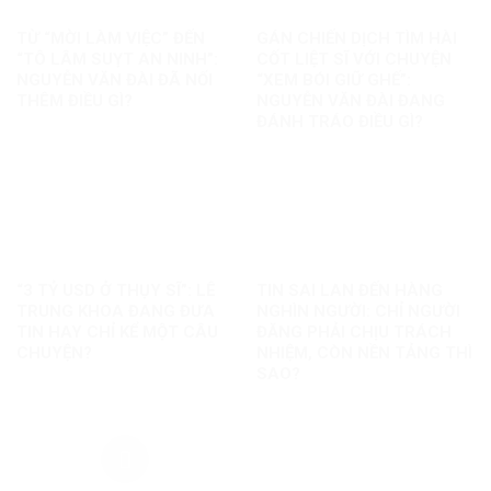
TỪ “MỜI LÀM VIỆC” ĐẾN
GÁN CHIẾN DỊCH TÌM HÀI
“TÔ LÂM SUỴT AN NINH”:
CỐT LIỆT SĨ VỚI CHUYỆN
NGUYỄN VĂN ĐÀI ĐÃ NỐI
“XEM BÓI GIỮ GHẾ”:
THÊM ĐIỀU GÌ?
NGUYỄN VĂN ĐÀI ĐANG
ĐÁNH TRÁO ĐIỀU GÌ?
“3 TỶ USD Ở THỤY SĨ”: LÊ
TIN SAI LAN ĐẾN HÀNG
TRUNG KHOA ĐANG ĐƯA
NGHÌN NGƯỜI: CHỈ NGƯỜI
TIN HAY CHỈ KỂ MỘT CÂU
ĐĂNG PHẢI CHỊU TRÁCH
CHUYỆN?
NHIỆM, CÒN NỀN TẢNG THÌ
SAO?