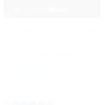
Sự lộng ngôn và thủ đoạn kích động trơ trẽn của Nguyễn
Văn Đài
Việt kiều Mỹ Cầm Nguyễn: Bức xúc với mấy thành phần
mới nổi phía Nam
Việt kiều Mỹ cũng được kiến ba khoang gọi là Dư luận viên
3 củ!?
Thủ đoạn “đổi trắng thay đen” trong luận điệu xuyên tạc
của Nguyễn Văn Đài
Nhận diện thủ đoạn lợi dụng dự án Làng Vân để dẫn dắt
dư luận trên không gian mạng của Hoãng Dũng