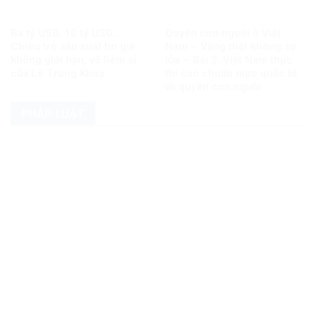
Ba tỷ USD, 10 tỷ USD…
Quyền con người ở Việt
Chiêu trò sản xuất tin giả
Nam – Vàng thật không sợ
không giới hạn, vô liêm sỉ
lửa – Bài 2: Việt Nam thực
của Lê Trung Khoa
thi các chuẩn mực quốc tế
về quyền con người
PHÁP LUẬT