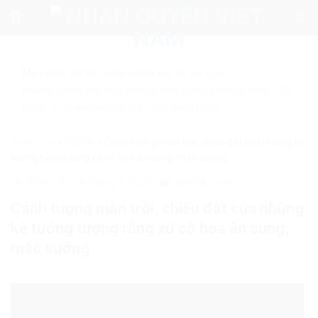
Skip
to
content
Mẹo nhỏ:
Để tìm kiếm chính xác tin bài của
nhanquyenvn.org, hãy search trên Google với cú pháp: "Từ
khóa" + "nhanquyenvn.org".
Tìm kiếm ngay
Trang chủ
»
MEDIA
»
Cảnh tượng màn trời, chiếu đất của những kẻ
tưởng tượng rằng xứ cờ hoa ăn sung, mặc sướng
8798
18 Tháng 9, 2025
MEDIA
Video
Cảnh tượng màn trời, chiếu đất của những
kẻ tưởng tượng rằng xứ cờ hoa ăn sung,
mặc sướng