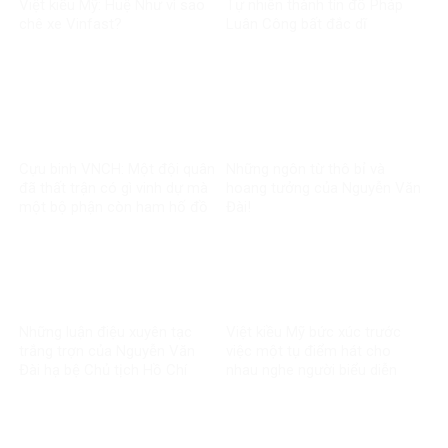
Việt kiều Mỹ: Huệ Như vì sao
Tự nhiên thành tín đồ Pháp
chê xe Vinfast?
Luân Công bất đắc dĩ
Cựu binh VNCH: Một đội quân
Những ngôn từ thô bỉ và
đã thất trận có gì vinh dự mà
hoang tưởng của Nguyễn Văn
một bộ phận còn ham hố đồ
Đài!
lính nguỵ?!?
Những luận điệu xuyên tạc
Việt kiều Mỹ bức xúc trước
trắng trợn của Nguyễn Văn
việc một tụ điểm hát cho
Đài hạ bệ Chủ tịch Hồ Chí
nhau nghe người biểu diễn
Minh
mặc quần áo chế độ cũ