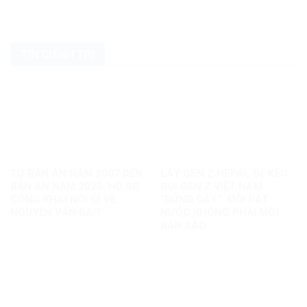
TIN CHÍNH TRỊ
TỪ BẢN ÁN NĂM 2007 ĐẾN
LẤY GEN Z NEPAL ĐỂ KÊU
BẢN ÁN NĂM 2025: HỒ SƠ
GỌI GEN Z VIỆT NAM
CÔNG KHAI NÓI GÌ VỀ
“ĐỨNG DẬY”: MỖI ĐẤT
NGUYỄN VĂN ĐÀI?
NƯỚC KHÔNG PHẢI MỘT
BẢN SAO