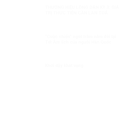
THƯƠNG HIỆU LÒNG DÂN KỲ 3: GIÁ
TRỊ THỰC TIỄN CẦN LAN TOẢ
“Cuộc chiến” ngót trăm năm đòi lại
Tết Âm lịch của người Hàn Quốc
Khơi dậy khát vọng