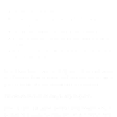
Phá băng độc quyền điện
Rút lại phương án một giá điện, tiếp tục lấy ý kiến sửa 5
bậc thang?
Đề xuất ‘một giá điện’, cao nhất là 2.889 đồng/kWh
Không chỉ hạn chế, cần tạo không gian mạng an toàn cho
trẻ em
Kết nối nguồn lực quốc tế phát triển kỹ năng, việc làm bền
vững cho thanh niên
Uỷ ban Kinh tế của Quốc hội sáng nay (7/9) tổ chức phiên
giải trình thực trạng, giải pháp phát triển điện lực đến năm
2030 nhằm đáp ứng yêu cầu phát triển kinh tế xã hội.
Tại sao giá điện chỉ có tăng, không có giảm?
Nhiều đại biểu đặt câu hỏi đến Bộ trưởng Công Thương về
giá điện. “Chủ trương của Đảng vận hành kinh tế thị trường,