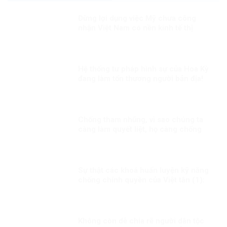
Đừng lợi dụng việc Mỹ chưa công
nhận Việt Nam có nền kinh tế thị
trường để phủ nhận thành tựu phát
triển kinh tế của Việt Nam
Hệ thống tư pháp hình sự của Hoa Kỳ
đang làm tổn thương người bản địa!
Chống tham nhũng, vì sao chúng ta
càng làm quyết liệt, họ càng chống
phá?
Sự thật các khoá huấn luyện kỹ năng
chống chính quyền của Việt tân (1):
Thủ đoạn lừa phỉnh, mua chuộc người
tham gia!
Không còn dễ chia rẽ người dân tộc