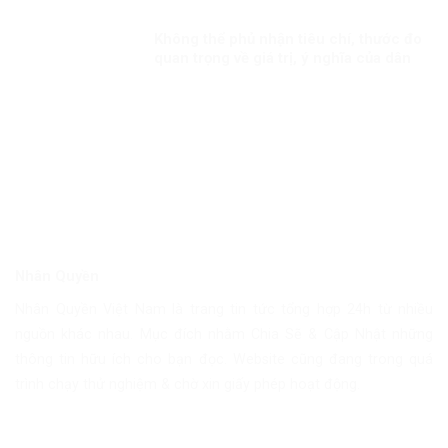
Không thể phủ nhận tiêu chí, thước đo
quan trọng về giá trị, ý nghĩa của dân
chủ, nhân quyền
Nhân Quyền
Nhân Quyền Việt Nam là trang tin tức tổng hợp 24h từ nhiều
nguồn khác nhau. Mục đích nhằm Chia Sẽ & Cập Nhật những
thông tin hữu ích cho bạn đọc. Website cũng đang trong quá
trình chạy thử nghiệm & chờ xin giấy phép hoạt động.