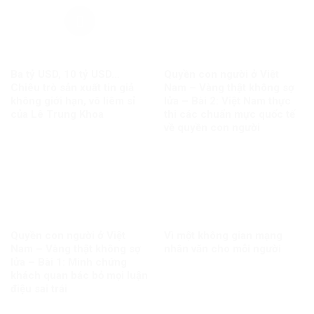
Ba tỷ USD, 10 tỷ USD…
Quyền con người ở Việt
Chiêu trò sản xuất tin giả
Nam – Vàng thật không sợ
không giới hạn, vô liêm sỉ
lửa – Bài 2: Việt Nam thực
của Lê Trung Khoa
thi các chuẩn mực quốc tế
về quyền con người
Quyền con người ở Việt
Vì một không gian mạng
Nam – Vàng thật không sợ
nhân văn cho mỗi người
lửa – Bài 1: Minh chứng
khách quan bác bỏ mọi luận
điệu sai trái