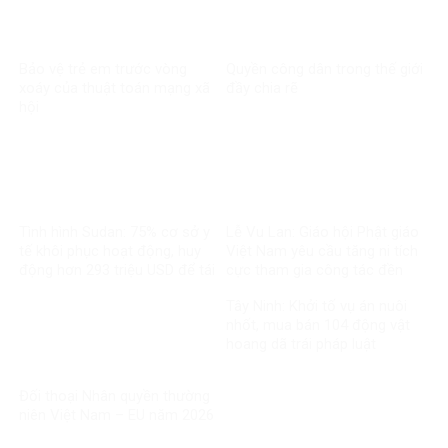
Bảo vệ trẻ em trước vòng
Quyền công dân trong thế giới
xoáy của thuật toán mạng xã
đầy chia rẽ
hội
Tình hình Sudan: 75% cơ sở y
Lễ Vu Lan: Giáo hội Phật giáo
tế khôi phục hoạt động, huy
Việt Nam yêu cầu tăng ni tích
động hơn 293 triệu USD để tái
cực tham gia công tác đền
thiết
ơn đáp nghĩa
Tây Ninh: Khởi tố vụ án nuôi
nhốt, mua bán 104 động vật
hoang dã trái pháp luật
Đối thoại Nhân quyền thường
niên Việt Nam – EU năm 2026