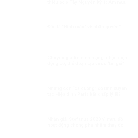
thiểu số ở Tây Nguyên Kỳ 1: Âm mưu
thành lập cái gọi là “Nhà nước Đêga”
Đâu là “Hình mẫu” về nhân quyền?
Chuyên gia An ninh mạng: nhận diện
động cơ, thủ đoạn tạo virus “tin giả”
của thế lực chống phá đất nước!
Những con “cà cuống” cố tình xuyên
tạc Hiệp định Paris bất chấp lý lẽ?
Nhận giải Stefanus 2020 vì mưu đồ
hoạt động chống phá nhằm thay đổi
thể chế tại Việt Nam?