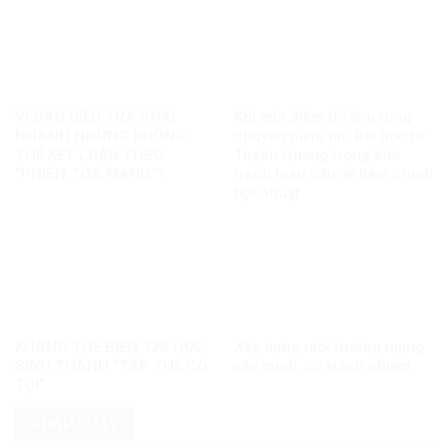
VÌ SAO ĐIỀU TRA PHẢI
Khi một điểm thi làm rung
NHANH NHƯNG KHÔNG
chuyển niềm tin: Bài học từ
THỂ KẾT LUẬN THEO
Tuyên Quang trong bức
“PHIÊN TÒA MẠNG”?
tranh toàn cầu về liêm chính
học thuật
KHÔNG THỂ BIẾN 328 HỌC
Xây dựng môi trường mạng
SINH THÀNH “TẬP THỂ CÓ
văn minh, có trách nhiệm
TỘI”
PHÁP LUẬT