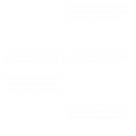
Lễ Vu Lan: Giáo hội Phật giáo
Việt Nam yêu cầu tăng ni tích
cực tham gia công tác đền
ơn đáp nghĩa
Đối thoại Nhân quyền thường
Hợp lực đa bên thúc đẩy giảm
niên Việt Nam – EU năm 2026
nghèo đa chiều bền vững
Dự kiến nhiều chính sách ưu
tiên hỗ trợ học tập đối với
người học dân tộc thiểu số
rất ít người
Tổng thư ký LHQ: ‘Hãy tiếp
tục thực hiện tầm nhìn của cố
Tổng thống Mandela về một
thế giới công bằng, toàn diện,
bình đẳng và hòa bình’