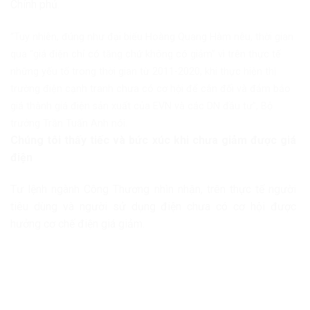
Chính phủ.
“Tuy nhiên, đúng như đại biểu Hoàng Quang Hàm nêu, thời gian
qua “giá điện chỉ có tăng chứ không có giảm” vì trên thực tế
những yếu tố trong thời gian từ 2011-2020, khi thực hiện thị
trường điện cạnh tranh chưa có cơ hội để cân đối và đảm bảo
giá thành giá điện sản xuất của EVN và các DN đầu tư”, Bộ
trưởng Trần Tuấn Anh nói.
Chúng tôi thấy tiếc và bức xúc khi chưa giảm được giá
điện
Tư lệnh ngành Công Thương nhìn nhận, trên thực tế người
tiêu dùng và người sử dụng điện chưa có cơ hội được
hưởng cơ chế điện giá giảm.