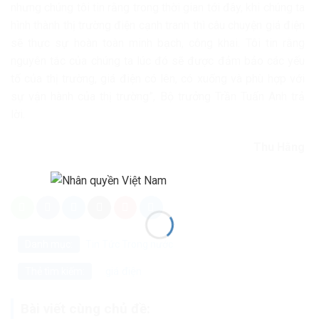
nhưng chúng tôi tin rằng trong thời gian tới đây, khi chúng ta
hình thành thị trường điện cạnh tranh thì câu chuyện giá điện
sẽ thực sự hoàn toàn minh bạch, công khai. Tôi tin rằng
nguyên tắc của chúng ta lúc đó sẽ được đảm bảo các yếu
tố của thị trường, giá điện có lên, có xuống và phù hợp với
sự vận hành của thị trường”, Bộ trưởng Trần Tuấn Anh trả
lời.
Thu Hằng
Danh mục:
Tin Tức
Trong nước
giá điện
Thẻ tìm kiếm:
Bài viết cùng chủ đề: