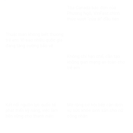
Tòa Canada bác đơn của
Phương Ngô, VinFast chính
thức vượt “cửa ải” đầu tiên
trong vụ kiện xuyên biên giới
Thuật toán không biết thương
trẻ em: Vì sao nhiều quốc gia
đang tăng cường bảo vệ
người dưới 16 tuổi trên mạng
Không chỉ hạn chế, cần tạo
xã hội?
không gian mạng an toàn cho
trẻ em
Kết nối nguồn lực quốc tế
Mở rộng cơ hội tiếp cận dịch
phát triển kỹ năng, việc làm
vụ sức khỏe sinh sản cho nữ
bền vững cho thanh niên
công nhân