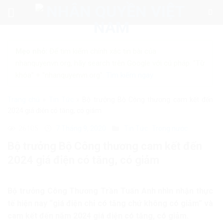
Skip
to
content
Mẹo nhỏ:
Để tìm kiếm chính xác tin bài của
nhanquyenvn.org, hãy search trên Google với cú pháp: "Từ
khóa" + "nhanquyenvn.org".
Tìm kiếm ngay
Trang chủ
»
Tin Tức
»
Bộ trưởng Bộ Công thương cam kết đến
2024 giá điện có tăng, có giảm
26105
7 Tháng 9, 2020
Tin Tức
Trong nước
Bộ trưởng Bộ Công thương cam kết đến
2024 giá điện có tăng, có giảm
Bộ trưởng Công Thương Trần Tuấn Anh nhìn nhận thực
tế hiện nay “giá điện chỉ có tăng chứ không có giảm” và
cam kết đến năm 2024 giá điện có tăng, có giảm.