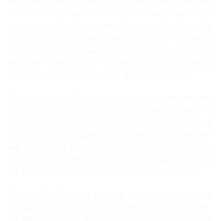
bán lẻ điện. Chính vì vậy, thời gian vừa qua đã đưa ra xin ý kiến
của dư luận về giá điện bán lẻ theo bậc thang, cũng như giá
Bởi các khâu đầu vào của giá điện cũng
bán lẻ điện một giá.
như các chi phí chung chưa giảm, trong thời gian qua khi có
dấu hiệu giảm của đầu vào như giá khí, giá than, chúng ta có
điểu chỉnh một bước giảm giá điện trong 10% và cũng là
yếu tố để giảm giá điện trong thời điểm dịch Covid-19.
“Sau khi có ý kiến đánh giá và ý kiến của dư luận, nhân dân,
chúng tôi biết rằng còn nhiều tồn tại, giá điện bậc thang và
giá điện một giá cũng không đảm bảo đa mục tiêu của
chúng ta vừa hỗ trợ người dân, vừa đảm bảo mục tiêu sản
xuất nhưng đồng thời đảm bảo sử dụng tiết kiệm điện. Vậy
chúng tôi đã chủ động rút lại giá điện một giá để tiếp tục
nghiên cứu và hoàn thiện”, Bộ trưởng Trần Tuấn Anh nói.
Bộ trưởng Trần Tuấn Anh cho rằng, trên thực tế đã có những
văn bản hướng dẫn rất rõ về giá điện phải được điều chỉnh,
vận hành trên nguyên tắc cơ bản của thị trường, trong đó có