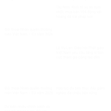
thiết
ơn đáp nghĩa
Tây Ninh: Khởi tố vụ án nuôi
nhốt, mua bán 104 động vật
hoang dã trái pháp luật
Đối thoại Nhân quyền thường
niên Việt Nam – EU năm 2026
Lễ Vu Lan: Giáo hội Phật giáo
Việt Nam yêu cầu tăng ni tích
cực tham gia công tác đền
ơn đáp nghĩa
Đối thoại Nhân quyền thường
Hợp lực đa bên thúc đẩy giảm
niên Việt Nam – EU năm 2026
nghèo đa chiều bền vững
Dự kiến nhiều chính sách ưu