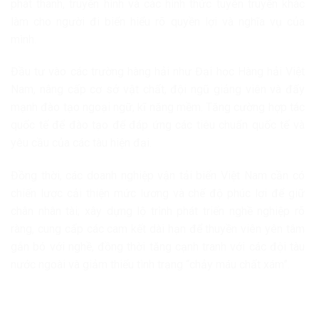
phát thanh, truyền hình và các hình thức tuyên truyền khác
làm cho người đi biển hiểu rõ quyền lợi và nghĩa vụ của
mình.
Đầu tư vào các trường hàng hải như Đại học Hàng hải Việt
Nam, nâng cấp cơ sở vật chất, đội ngũ giảng viên và đẩy
mạnh đào tạo ngoại ngữ, kĩ năng mềm. Tăng cường hợp tác
quốc tế để đào tạo để đáp ứng các tiêu chuẩn quốc tế và
yêu cầu của các tàu hiện đại.
Đồng thời, các doanh nghiệp vận tải biển Việt Nam cần có
chiến lược cải thiện mức lương và chế độ phúc lợi để giữ
chân nhân tài; xây dựng lộ trình phát triển nghề nghiệp rõ
ràng, cung cấp các cam kết dài hạn để thuyền viên yên tâm
gắn bó với nghề, đồng thời tăng cạnh tranh với các đội tàu
nước ngoài và giảm thiểu tình trạng “chảy máu chất xám”.