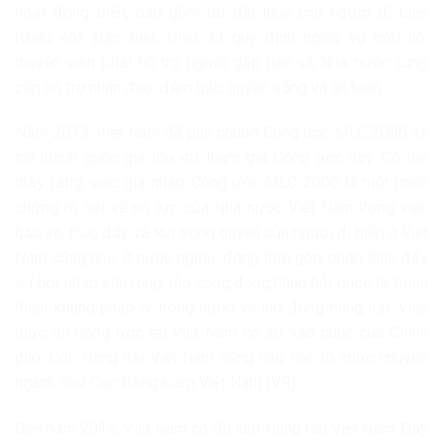
hoạt động biển, bao gồm ưu đãi thuế cho người đi biển
(Điều 46). Đặc biệt, Điều 33 quy định nghĩa vụ cứu hộ:
thuyền viên phải hỗ trợ người gặp nạn và Nhà nước cung
cấp hỗ trợ nhân đạo, đảm bảo quyền sống và an toàn.
Năm 2013, Việt Nam đã phê chuẩn Công ước MLC 2006 và
trở thành quốc gia thứ 40 tham gia Công ước này. Có thể
thấy rằng, việc gia nhập Công ước MLC 2006 là một minh
chứng rõ nét về nỗ lực của Nhà nước Việt Nam trong việc
bảo vệ, thúc đẩy và tôn trọng quyền của người đi biển ở Việt
Nam cũng như ở nước ngoài; đồng thời góp phần thúc đẩy
sự hội nhập sâu rộng vào cộng đồng hàng hải quốc tế, hoàn
thiện khung pháp lý trong nước về lao động hàng hải. Việc
thực thi Công ước tại Việt Nam có sự vào cuộc của Chính
phủ, Cục Hàng hải Việt Nam cũng như các tổ chức chuyên
ngành như Cục Đăng kiểm Việt Nam (VR).
Đến năm 2015, Việt Nam có Bộ luật Hàng hải Việt Nam. Đây