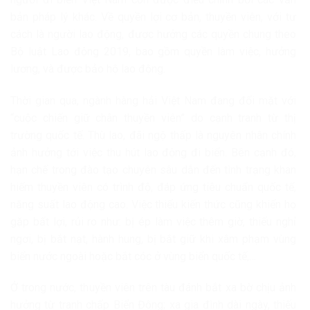
bản pháp lý khác. Về quyền lợi cơ bản, thuyền viên, với tư
cách là người lao động, được hưởng các quyền chung theo
Bộ luật Lao động 2019, bao gồm quyền làm việc, hưởng
lương, và được bảo hộ lao động.
Thời gian qua, ngành hàng hải Việt Nam đang đối mặt với
“cuộc chiến giữ chân thuyền viên” do cạnh tranh từ thị
trường quốc tế. Thù lao, đãi ngộ thấp là nguyên nhân chính
ảnh hưởng tới việc thu hút lao động đi biển. Bên cạnh đó,
hạn chế trong đào tạo chuyên sâu dẫn đến tình trạng khan
hiếm thuyền viên có trình độ, đáp ứng tiêu chuẩn quốc tế,
năng suất lao động cao. Việc thiếu kiến thức cũng khiến họ
gặp bất lợi, rủi ro như: bị ép làm việc thêm giờ, thiếu nghỉ
ngơi, bị bắt nạt, hành hung, bị bắt giữ khi xâm phạm vùng
biển nước ngoài hoặc bắt cóc ở vùng biển quốc tế,…
Ở trong nước, thuyền viên trên tàu đánh bắt xa bờ chịu ảnh
hưởng từ tranh chấp Biển Đông; xa gia đình dài ngày, thiếu