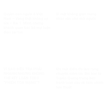
Quyền con người ở Việt
Vì một không gian mạng
Nam – Vàng thật không sợ
nhân văn cho mỗi người
lửa – Bài 1: Minh chứng
khách quan bác bỏ mọi luận
điệu sai trái
VÌ SAO ĐIỀU TRA PHẢI
Khi một điểm thi làm rung
NHANH NHƯNG KHÔNG
chuyển niềm tin: Bài học từ
THỂ KẾT LUẬN THEO
Tuyên Quang trong bức
“PHIÊN TÒA MẠNG”?
tranh toàn cầu về liêm chính
học thuật