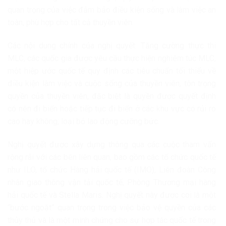
quan trọng của việc đảm bảo điều kiện sống và làm việc an
toàn, phù hợp cho tất cả thuyền viên.
Các nội dung chính của nghị quyết: Tăng cường thực thi
MLC, các quốc gia được yêu cầu thực hiện nghiêm túc MLC,
một hiệp ước quốc tế quy định các tiêu chuẩn tối thiểu về
điều kiện làm việc và cuộc sống của thuyền viên; tôn trọng
quyền của thuyền viên, đặc biệt là quyền được quyết định
có nên đi biển hoặc tiếp tục đi biển ở các khu vực có rủi ro
cao hay không; loại bỏ lao động cưỡng bức.
Nghị quyết được xây dựng thông qua các cuộc tham vấn
rộng rãi với các bên liên quan, bao gồm các tổ chức quốc tế
như ILO, tổ chức Hàng hải quốc tế (IMO), Liên đoàn Công
nhân giao thông vận tải quốc tế, Phòng Thương mại hàng
hải quốc tế và Stella Maris. Nghị quyết này được coi là một
“bước ngoặt” quan trọng trong việc bảo vệ quyền của các
thủy thủ và là một minh chứng cho sự hợp tác quốc tế trong