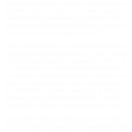
dân chủ yếu đi biển theo kinh nghiệm, bây giờ có thêm bộ
phận định vị, nhưng ít khi để ý vì mải theo luồng cá. Bên
cạnh đó, hầu hết các thuyền trưởng và ngư dân rất mơ hồ về
“biên giới” trên biển, kiến thức pháp luật về chủ quyền, về
hành vi đánh bắt hải sản trái phép không nắm rõ”.
Do đó, Việt Nam cần tiếp tục cập nhật các văn bản pháp
luật để tích hợp đầy đủ các sửa đổi năm 2022 của Công
ước MLC 2006, đặc biệt là các quy định mới về “kết nối xã
hội” và “bảo vệ tài chính” cho thuyền viên. Cải thiện quy định
bảo hiểm xã hội liên tục và giảm thuế thu nhập cá nhân cho
thuyền viên nội địa, tham khảo các sửa đổi Công ước MLC
năm 2025 để bảo vệ quyền di chuyển và y tế. Đồng thời,
tăng cường năng lực của các cơ quan quản lý và thanh tra
hàng hải để đảm bảo việc thực thi pháp luật được hiệu quả.
Tổ chức tuyên truyền, phổ biến pháp luật, quyền và nghĩa vụ
đối với các thuyền viên, quản lý tàu: Thông qua hệ thống