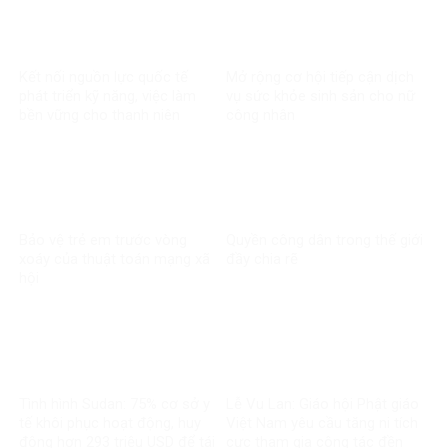
Kết nối nguồn lực quốc tế
Mở rộng cơ hội tiếp cận dịch
phát triển kỹ năng, việc làm
vụ sức khỏe sinh sản cho nữ
bền vững cho thanh niên
công nhân
Bảo vệ trẻ em trước vòng
Quyền công dân trong thế giới
xoáy của thuật toán mạng xã
đầy chia rẽ
hội
Tình hình Sudan: 75% cơ sở y
Lễ Vu Lan: Giáo hội Phật giáo
tế khôi phục hoạt động, huy
Việt Nam yêu cầu tăng ni tích
động hơn 293 triệu USD để tái
cực tham gia công tác đền