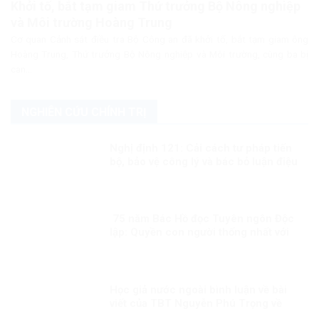
Khởi tố, bắt tạm giam Thứ trưởng Bộ Nông nghiệp
và Môi trường Hoàng Trung
Cơ quan Cảnh sát điều tra Bộ Công an đã khởi tố, bắt tạm giam ông
Hoàng Trung, Thứ trưởng Bộ Nông nghiệp và Môi trường, cùng ba bị
can...
NGHIÊN CỨU CHÍNH TRỊ
Nghị định 121: Cải cách tư pháp tiến
bộ, bảo vệ công lý và bác bỏ luận điệu
chống phá từ góc nhìn quốc tế
75 năm Bác Hồ đọc Tuyên ngôn Độc
lập: Quyền con người thống nhất với
quyền dân tộc
Học giả nước ngoài bình luận về bài
viết của TBT Nguyễn Phú Trọng về
con đường đi lên CNXH của Việt Nam!