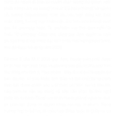
trong đó người đi biển có quyền nhận lương đúng hạn, nghỉ
phép hằng năm có lương (ít nhất 2,5 ngày/tháng), và quyền
hồi hương (repatriation) miễn phí nếu hợp đồng kết thúc
hoặc trong trường hợp khẩn cấp. Giờ làm việc không vượt
quá 14 giờ/ngày hoặc 72 giờ/tuần, với thời gian nghỉ tối
thiểu 10 giờ/ngày. Công ước cũng quy định quyền từ chối
gia hạn hợp đồng trong đại dịch hoặc tình huống nguy hiểm,
như đã được bổ sung năm 2020.
Đề mục 3 của MLC 2006 quy định, thuyền viên phải được
bố trí tiện nghi sinh hoạt và phương tiện giải trí phù hợp trên
tàu, cũng như chỗ ở, thực phẩm… Đây được coi là quyền cơ
bản để duy trì sức khỏe tinh thần và thể chất trong hành
trình dài; được chăm sóc y tế miễn phí trên tàu và trên bờ,
bảo hiểm tai nạn lao động, và tiếp cận phúc lợi như nghỉ
phép khi bị bệnh. Công ước nhấn mạnh phòng ngừa tai nạn,
an toàn lao động và quyền khiếu nại nếu vi phạm. Trong
trường hợp bị bỏ rơi, tổ chức Lao động quốc tế (ILO) có cơ