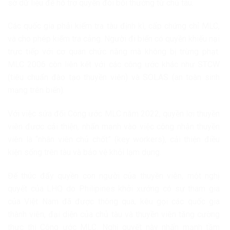
sở dữ liệu để hỗ trợ quyền đòi bồi thường từ chủ tàu.
Các quốc gia phải kiểm tra tàu định kì, cấp chứng chỉ MLC,
và cho phép kiểm tra cảng. Người đi biển có quyền khiếu nại
trực tiếp với cơ quan chức năng mà không bị trừng phạt.
MLC 2006 còn liên kết với các công ước khác như STCW
(tiêu chuẩn đào tạo thuyền viên) và SOLAS (an toàn sinh
mạng trên biển).
Với việc sửa đổi Công ước MLC năm 2022, quyền lợi thuyền
viên được cải thiện, nhấn mạnh vào việc công nhận thuyền
viên là “nhân viên chủ chốt” (key workers), cải thiện điều
kiện sống trên tàu và bảo vệ khỏi lạm dụng.
Để thúc đẩy quyền con người của thuyền viên, một nghị
quyết của LHQ do Philipines khởi xướng có sự tham gia
của Việt Nam đã được thông qua, kêu gọi các quốc gia
thành viên, đại diện của chủ tàu và thuyền viên tăng cường
thực thi Công ước MLC. Nghị quyết này nhấn mạnh tầm