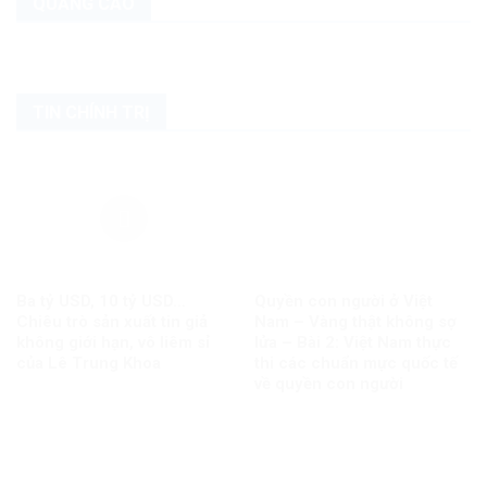
QUẢNG CÁO
TIN CHÍNH TRỊ
Ba tỷ USD, 10 tỷ USD…
Quyền con người ở Việt
Chiêu trò sản xuất tin giả
Nam – Vàng thật không sợ
không giới hạn, vô liêm sỉ
lửa – Bài 2: Việt Nam thực
của Lê Trung Khoa
thi các chuẩn mực quốc tế
về quyền con người