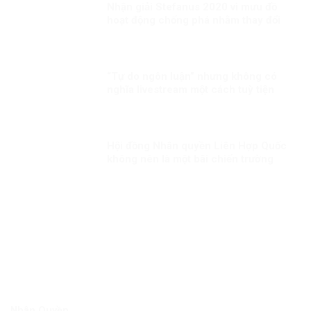
Nhận giải Stefanus 2020 vì mưu đồ
hoạt động chống phá nhằm thay đổi
thể chế tại Việt Nam?
“Tự do ngôn luận” nhưng không có
nghĩa livestream một cách tuỳ tiện
Hội đồng Nhân quyền Liên Hợp Quốc
không nên là một bãi chiến trường
Nhân Quyền