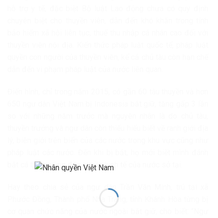
hỗ trợ y tế, đặc biệt Bộ luật Lao động chưa có quy định
chuyên biệt cho thuyền viên, dẫn đến khó khăn trong tính
bảo hiểm xã hội liên tục, thuế thu nhập cá nhân cao đối với
thuyền viên nội địa. Kiến thức pháp luật quốc tế, pháp luật
quyền con người của thuyền viên, kể cả chủ tàu còn hạn chế
dẫn đến vi phạm pháp luật của nước liên quan.
Điển hình, chỉ trong năm 2015, có gần 60 tàu thuyền và hơn
650 ngư dân Việt Nam bị Indonesia bắt giữ, tăng gấp 3 lần
so với những năm trước mà nguyên nhân là do chủ tàu,
thuyền trưởng và ngư dân còn thiếu hiểu biết về ranh giới địa
lý, biên giới trên biển của các nước trong khu vực cũng như
pháp luật các nước. Đến khi bị bắt, họ mới biết mình đánh
bắt cá trong vùng đặc quyền kinh tế của nước sở tại.
Hay theo chia sẻ của ngư dân Trần Văn Minh, trú tại xã
Phước Đồng, Thành phố Nha Trang, tỉnh Khánh Hòa từng bị
cơ quan chức năng của nước ngoài bắt giữ, cho biết: “Ngư