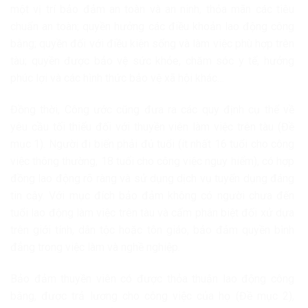
một vị trí bảo đảm an toàn và an ninh, thỏa mãn các tiêu
chuẩn an toàn; quyền hưởng các điều khoản lao động công
bằng; quyền đối với điều kiện sống và làm việc phù hợp trên
tàu; quyền được bảo vệ sức khỏe, chăm sóc y tế, hưởng
phúc lợi và các hình thức bảo vệ xã hội khác…
Đồng thời, Công ước cũng đưa ra các quy định cụ thể về
yêu cầu tối thiểu đối với thuyền viên làm việc trên tàu (Đề
mục 1). Người đi biển phải đủ tuổi (ít nhất 16 tuổi cho công
việc thông thường, 18 tuổi cho công việc nguy hiểm), có hợp
đồng lao động rõ ràng và sử dụng dịch vụ tuyển dụng đáng
tin cậy. Với mục đích bảo đảm không có người chưa đến
tuổi lao động làm việc trên tàu và cấm phân biệt đối xử dựa
trên giới tính, dân tộc hoặc tôn giáo, bảo đảm quyền bình
đẳng trong việc làm và nghề nghiệp.
Bảo đảm thuyền viên có được thỏa thuận lao động công
bằng, được trả lương cho công việc của họ (Đề mục 2),