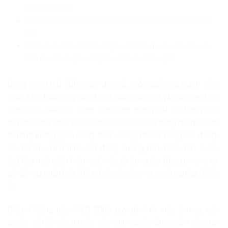
nữ công nhân
Bảo vệ trẻ em trước vòng xoáy của thuật toán mạng xã
hội
Lễ Vu Lan: Giáo hội Phật giáo Việt Nam yêu cầu tăng ni
tích cực tham gia công tác đền ơn đáp nghĩa
Công ước MLC 2006 quy định rõ, mỗi quốc gia thành viên
phải đảm bảo rằng các điều khoản của luật và các quy định
của mình, theo nội dung của Công ước, phải tôn trọng các
quyền cơ bản đối với tự do của hiệp hội và cộng nhận quyền
thương lượng giữa công đoàn và người sử dụng lao động;
bãi bỏ mọi hình thức lao động cưỡng bức hoặc bắt buộc;
thủ tiêu một cách hiệu quả việc sử dụng lao động trẻ em; và
bãi bỏ sự phân biệt đối xử về việc làm và nghề nghiệp (Điều
3).
Điều 4 Công ước MLC 2006 quy định rõ việc làm và các
quyền xã hội của thuyền viên như quyền được làm việc tại