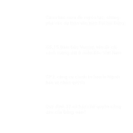
Cảnh báo mưu đồ xuyên tạc, chống
phá các dự thảo văn kiện Đại hội Đảng
GS,TS Đàm Đức Vượng: vấn đề cải
cách ruộng đất ở miền Bắc Việt Nam
cần nhìn nhận khách quan!
CPJ: công cụ chính trị hơn là Người
bảo vệ nhân quyền
Quy định 37 có hạn chế quyền công
dân của Đảng viên?