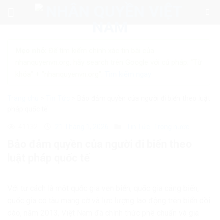
Skip
to
content
Mẹo nhỏ:
Để tìm kiếm chính xác tin bài của
nhanquyenvn.org, hãy search trên Google với cú pháp: "Từ
khóa" + "nhanquyenvn.org".
Tìm kiếm ngay
Trang chủ
»
Tin Tức
»
Bảo đảm quyền của người đi biển theo luật
pháp quốc tế
41132
21 Tháng 1, 2026
Tin Tức
Trong nước
Bảo đảm quyền của người đi biển theo
luật pháp quốc tế
Với tư cách là một quốc gia ven biển, quốc gia cảng biển,
quốc gia có tàu mang cờ và lực lượng lao động trên biển dồi
dào, năm 2013, Việt Nam đã chính thức phê chuẩn và gia