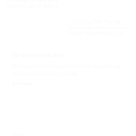
tiên hỗ trợ học tập đối với
người học dân tộc thiểu số
rất ít người
Tổng thư ký LHQ: ‘Hãy tiếp
tục thực hiện tầm nhìn của cố
Tổng thống Mandela về một
thế giới công bằng, toàn diện,
bình đẳng và hòa bình’
Để lại một bình luận
Email của bạn sẽ không được hiển thị công khai.
Các
trường bắt buộc được đánh dấu
*
Bình luận
*
Tên
*