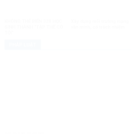
KHÔNG THỂ BIẾN 328 HỌC
Xây dựng môi trường mạng
SINH THÀNH “TẬP THỂ CÓ
văn minh, có trách nhiệm
TỘI”
PHÁP LUẬT
PHÁP LUẬT PHÁP LUẬT VIỆT NAM