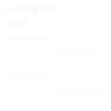
Danh mục:
Tin Tức
Trong nước
Bài viết cùng chủ đề:
Tòa Canada bác đơn của
Phương Ngô, VinFast chính
thức vượt “cửa ải” đầu tiên
trong vụ kiện xuyên biên giới
Thuật toán không biết thương
trẻ em: Vì sao nhiều quốc gia
đang tăng cường bảo vệ
người dưới 16 tuổi trên mạng
Không chỉ hạn chế, cần tạo
xã hội?
không gian mạng an toàn cho
trẻ em