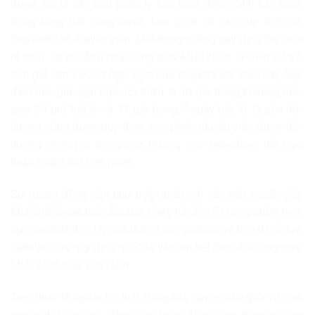
được coi là văn bản pháp lý cao nhất điều chỉnh các hoạt
động hàng hải trong nước, bao gồm cả các quy định về
thuyền bộ và thuyền viên. Một trong những quy định thể hiện
rõ nhất sự nội luật hóa Công ước MLC 2006 là Điều 63 về
thời giờ làm việc và nghỉ ngơi của thuyền viên. Điều này quy
định thời giờ nghỉ ngơi tối thiểu là 10 giờ trong khoảng thời
gian 24 giờ bất kì và 77 giờ trong 7 ngày bất kì. Quyền hồi
hương cũng được quy định, cho phép thuyền viên được hồi
hương miễn phí trong các trường hợp hợp đồng hết hạn
hoặc chấm dứt hợp pháp.
Sự tương đồng gần như hoàn toàn với các tiêu chuẩn của
MLC 2006 cho thấy Bộ luật Hàng hải 2015 không chỉ là một
sự cập nhật độc lập mà là một sản phẩm trực tiếp từ nỗ lực
tuân thủ các quy định quốc tế và cam kết thực thi Công ước
MLC 2006 của Việt Nam.
Trên thưc tế, ngoài Bộ luật Hàng hải, quyền và nghĩa vụ của
người đi biển Việt Nam còn được điều chỉnh bởi các văn