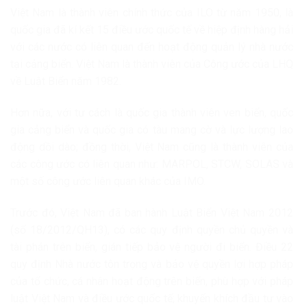
Việt Nam là thành viên chính thức của ILO từ năm 1950, là
quốc gia đã kí kết 15 điều ước quốc tế về hiệp định hàng hải
với các nước có liên quan đến hoạt động quản lý nhà nước
tại cảng biển. Việt Nam là thành viên của Công ước của LHQ
về Luật Biển năm 1982.
Hơn nữa, với tư cách là quốc gia thành viên ven biển, quốc
gia cảng biển và quốc gia có tàu mang cờ và lực lượng lao
động dồi dào; đồng thời, Việt Nam cũng là thành viên của
các công ước có liên quan như: MARPOL, STCW, SOLAS và
một số công ước liên quan khác của IMO.
Trước đó, Việt Nam đã ban hành Luật Biển Việt Nam 2012
(số 18/2012/QH13), có các quy định quyền chủ quyền và
tài phán trên biển, gián tiếp bảo vệ người đi biển. Điều 22
quy định Nhà nước tôn trọng và bảo vệ quyền lợi hợp pháp
của tổ chức, cá nhân hoạt động trên biển, phù hợp với pháp
luật Việt Nam và điều ước quốc tế; khuyến khích đầu tư vào