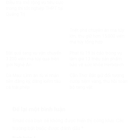
Điều tra mở rộng vụ tiêu cực
trong thi tốt nghiệp THPT tại
Quảng Trị
Triệt phá chuyên án ma túy
lớn, thu giữ hơn 15.000 viên
ma túy tổng hợp
Bắt quả tang vụ vận chuyển
Phạt tù 19 bị cáo trong vụ
3.200 viên ma túy qua biên
làm giả 13 triệu sản phẩm
giới Nghệ An
bảo vệ sức khỏe Herbitech
Cà Mau: Lĩnh án tù vì nhận
Cần Thơ: Bắt giữ đối tượng
tiền đăng ký, đăng kiểm tàu
cướp tiệm vàng, thu hồi toàn
cá trái phép
bộ tang vật
Để lại một bình luận
Email của bạn sẽ không được hiển thị công khai.
Các
trường bắt buộc được đánh dấu
*