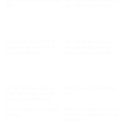
giáo dục vì thu học phí sai quy
quan lĩnh 13 năm tù trong vụ
định
sản xuất thực phẩm giả ở
MediPhar
Tiếp tục chi trả hơn 318 tỷ
Vận chuyển ma túy trong
đồng cho các trái chủ trong
săm, lốp xe đạp, một đối
vụ Trương Mỹ Lan
tượng lĩnh án chung thân
Kết nối nguồn lực quốc tế
Chống tiêu cực” hay chống
phát triển kỹ năng, việc làm
phá?
bền vững cho thanh niên
Cháy xe khách khiến 7 người
Điều tra mở rộng vụ tiêu cực
tử vong​
trong thi tốt nghiệp THPT tại
Quảng Trị