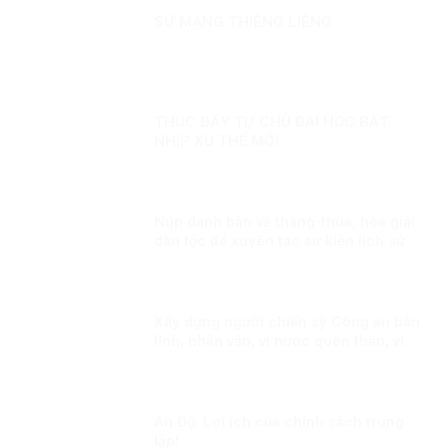
SỨ MẠNG THIÊNG LIÊNG
THÚC ĐẨY TỰ CHỦ ĐẠI HỌC:BẮT
NHỊP XU THẾ MỚI
Núp danh bàn về thắng-thua, hòa giải
dân tộc để xuyên tạc sự kiện lịch sử
30/4
Xây dựng người chiến sỹ Công an bản
lĩnh, nhân văn, vì nước quên thân, vì
dân phục vụ
Ấn Độ: Lợi ích của chính sách trung
lập!