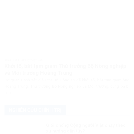
PHÁP LUẬT PHÁP LUẬT VIỆT NAM
Khởi tố, bắt tạm giam Thứ trưởng Bộ Nông nghiệp
và Môi trường Hoàng Trung
Cơ quan Cảnh sát điều tra Bộ Công an đã khởi tố, bắt tạm giam ông
Hoàng Trung, Thứ trưởng Bộ Nông nghiệp và Môi trường, cùng ba bị
can...
NGHIÊN CỨU CHÍNH TRỊ
Giới chống Cộng người Việt chạy theo
xu hướng dân túy?