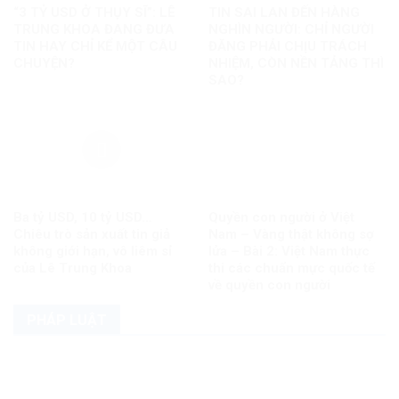
“3 TỶ USD Ở THỤY SĨ”: LÊ
TIN SAI LAN ĐẾN HÀNG
TRUNG KHOA ĐANG ĐƯA
NGHÌN NGƯỜI: CHỈ NGƯỜI
TIN HAY CHỈ KỂ MỘT CÂU
ĐĂNG PHẢI CHỊU TRÁCH
CHUYỆN?
NHIỆM, CÒN NỀN TẢNG THÌ
SAO?
Ba tỷ USD, 10 tỷ USD…
Quyền con người ở Việt
Chiêu trò sản xuất tin giả
Nam – Vàng thật không sợ
không giới hạn, vô liêm sỉ
lửa – Bài 2: Việt Nam thực
của Lê Trung Khoa
thi các chuẩn mực quốc tế
về quyền con người
PHÁP LUẬT