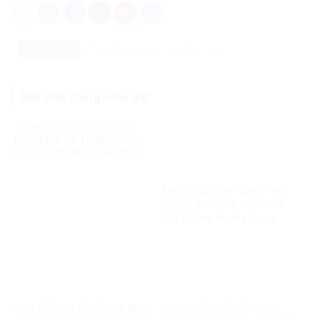
Danh mục:
Chưa được phân loại
Pháp luật
Bài viết cùng chủ đề:
TỪ MỘT CON SỐ TRONG
ĐTM ĐẾN “20 TRIỆU NGƯỜI
GẶP NGUY HIỂM”: PHƯƠNG
NGÔ ĐÃ BỎ QUA ĐIỀU GÌ?
Khởi tố, bắt tạm giam Thứ
trưởng Bộ Nông nghiệp và
Môi trường Hoàng Trung
Khởi tố Giám đốc Trung tâm
Hai cựu lãnh đạo Cục Hải