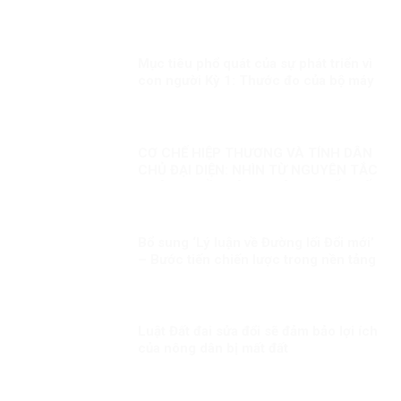
Mục tiêu phổ quát của sự phát triển vì
con người Kỳ 1: Thước đo của bộ máy
phục vụ
CƠ CHẾ HIỆP THƯƠNG VÀ TÍNH DÂN
CHỦ ĐẠI DIỆN: NHÌN TỪ NGUYÊN TẮC
PHÁP QUYỀN VÀ SO SÁNH QUỐC TẾ
Bổ sung ‘Lý luận về Đường lối Đổi mới’
– Bước tiến chiến lược trong nền tảng
tư tưởng của Đảng!
Luật Đất đai sửa đổi sẽ đảm bảo lợi ích
của nông dân bị mất đất