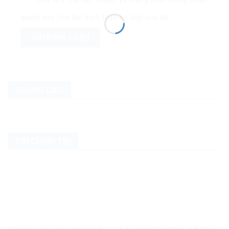
Lưu tên của tôi, email, và trang web trong trình
duyệt này cho lần bình luận kế tiếp của tôi.
QUẢNG CÁO
TIN CHÍNH TRỊ