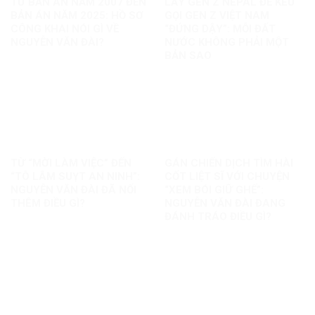
TỪ BẢN ÁN NĂM 2007 ĐẾN
LẤY GEN Z NEPAL ĐỂ KÊU
BẢN ÁN NĂM 2025: HỒ SƠ
GỌI GEN Z VIỆT NAM
CÔNG KHAI NÓI GÌ VỀ
“ĐỨNG DẬY”: MỖI ĐẤT
NGUYỄN VĂN ĐÀI?
NƯỚC KHÔNG PHẢI MỘT
BẢN SAO
TỪ “MỜI LÀM VIỆC” ĐẾN
GÁN CHIẾN DỊCH TÌM HÀI
“TÔ LÂM SUỴT AN NINH”:
CỐT LIỆT SĨ VỚI CHUYỆN
NGUYỄN VĂN ĐÀI ĐÃ NỐI
“XEM BÓI GIỮ GHẾ”:
THÊM ĐIỀU GÌ?
NGUYỄN VĂN ĐÀI ĐANG
ĐÁNH TRÁO ĐIỀU GÌ?