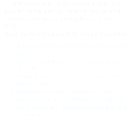
số, doanh nghiệp cung cấp dịch vụ trên không gian mạng
thực hiện các biện pháp bảo vệ phù hợp theo nguyên tắc
bảo đảm an toàn ngay từ khâu thiết kế và vận hành hệ
thống.
Nguồn: Cục An ninh mạng và PCTP sử dụng công nghệ cao
Khởi tố đối tượng cho bạn nhậu mượn xe gây ra tai nạn
giao thông
Bảo đảm quyền bảo mật thông tin của cá nhân người
nhiễm HIV
Hạt nhân thực hiện nhiệm vụ bảo vệ an ninh, bảo đảm
quyền con người
TỪ MỘT CON SỐ TRONG ĐTM ĐẾN “20 TRIỆU NGƯỜI
GẶP NGUY HIỂM”: PHƯƠNG NGÔ ĐÃ BỎ QUA ĐIỀU GÌ?
Khởi tố, bắt tạm giam Thứ trưởng Bộ Nông nghiệp và Môi
trường Hoàng Trung