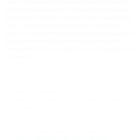
Tại đây, Thứ trưởng Bộ Ngoại giao Nguyễn Minh Hằng đề
xuất ba nhóm giải pháp then chốt nhằm thúc đẩy hiệu quả
phát triển xã hội toàn cầu.Hội nghị có sự tham dự của Tổng
Thư ký Liên hợp quốc Antonio Guterres, Chủ tịch Đại hội
đồng Liên hợp quốc Annalena Baerbock, gần 30 nguyên thủ
quốc gia, người đứng đầu chính phủ cùng khoảng 80 bộ
trưởng và lãnh đạo các bộ, ngành từ các quốc gia thành viên
Liên hợp quốc.
Không chỉ hạn chế, cần tạo không gian mạng an toàn cho
trẻ em
Kết nối nguồn lực quốc tế phát triển kỹ năng, việc làm bền
vững cho thanh niên
Mở rộng cơ hội tiếp cận dịch vụ sức khỏe sinh sản cho
nữ công nhân
Bảo vệ trẻ em trước vòng xoáy của thuật toán mạng xã
hội
Lễ Vu Lan: Giáo hội Phật giáo Việt Nam yêu cầu tăng ni
tích cực tham gia công tác đền ơn đáp nghĩa