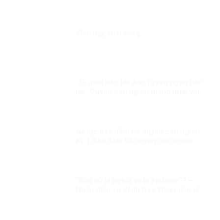
con đường đúng
Khơi dậy khát vọng
75 năm Bác Hồ đọc Tuyên ngôn Độc
lập: Quyền con người thống nhất với
quyền dân tộc
Nỗ lực bảo đảm tốt quyền con người
Kỳ 1:Bảo đảm tốt quyền con người
trong mọi hoàn cảnh
“Bầu cử là nghĩa vụ bị ép buộc”? –
Nhận diện sự đánh tráo khái niệm về
quyền chính trị ở Việt Nam