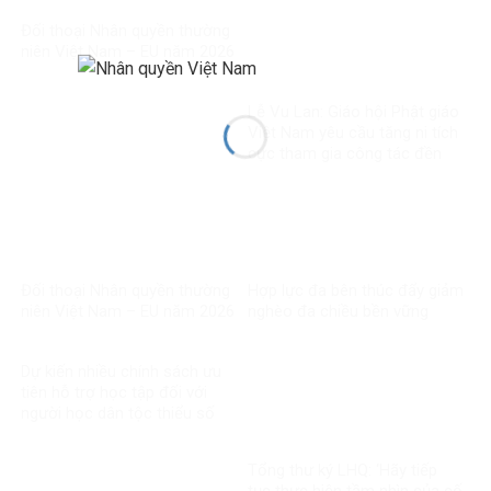
Đối thoại Nhân quyền thường
niên Việt Nam – EU năm 2026
Lễ Vu Lan: Giáo hội Phật giáo
Việt Nam yêu cầu tăng ni tích
cực tham gia công tác đền
ơn đáp nghĩa
Đối thoại Nhân quyền thường
Hợp lực đa bên thúc đẩy giảm
niên Việt Nam – EU năm 2026
nghèo đa chiều bền vững
Dự kiến nhiều chính sách ưu
tiên hỗ trợ học tập đối với
người học dân tộc thiểu số
rất ít người
Tổng thư ký LHQ: ‘Hãy tiếp
tục thực hiện tầm nhìn của cố