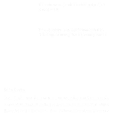
Báo chí và cuộc chiến chống đại dịch
Covid – 19
Bảo vệ quyền của người mang thai Kỳ
3: Để người mang thai hộ không còn là
người yếu thế
Nhân Quyền
Nhân Quyền Việt Nam là trang tin tức tổng hợp 24h từ nhiều
nguồn khác nhau. Mục đích nhằm Chia Sẽ & Cập Nhật những
thông tin hữu ích cho bạn đọc. Website cũng đang trong quá