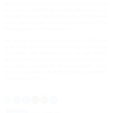
nghèo cùng cực và thúc đẩy môi trường xã hội công bằng
hơn. Tuy nhiên, các thành tựu này đang đối mặt nguy cơ bị
đảo ngược do bất ổn địa chính trị và xung đột kéo dài. Do
đó, Hội nghị có ý nghĩa đặc biệt nhằm củng cố cam kết và
hành động tập thể trước bối cảnh mới.
Các quốc gia tham dự đánh giá cao vai trò chủ trì của Qatar
và tái khẳng định quyết tâm thực hiện các mục tiêu của
Chương trình Hành động Copenhagen. Hội nghị đã thông
qua Tuyên bố Chính trị Doha, nhấn mạnh cam kết xóa nghèo,
tạo việc làm và bảo đảm an sinh xã hội toàn diện – không
chỉ là sự lựa chọn, mà là trách nhiệm chung vì tương lai bền
vững của toàn nhân loại.
Danh mục:
Tin Tức
Trong nước