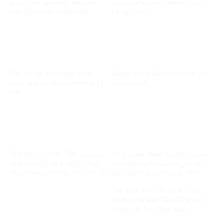
phát triển kỹ năng, việc làm
vụ sức khỏe sinh sản cho nữ
bền vững cho thanh niên
công nhân
Bảo vệ trẻ em trước vòng
Quyền công dân trong thế giới
xoáy của thuật toán mạng xã
đầy chia rẽ
hội
Tình hình Sudan: 75% cơ sở y
Lễ Vu Lan: Giáo hội Phật giáo
tế khôi phục hoạt động, huy
Việt Nam yêu cầu tăng ni tích
động hơn 293 triệu USD để tái
cực tham gia công tác đền
thiết
ơn đáp nghĩa
Tây Ninh: Khởi tố vụ án nuôi
nhốt, mua bán 104 động vật
hoang dã trái pháp luật