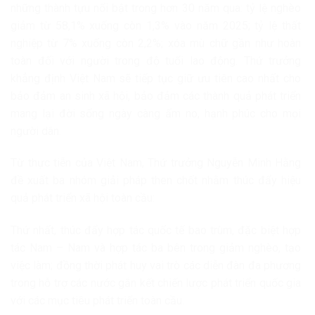
những thành tựu nổi bật trong hơn 30 năm qua: tỷ lệ nghèo
giảm từ 58,1% xuống còn 1,3% vào năm 2025; tỷ lệ thất
nghiệp từ 7% xuống còn 2,2%; xóa mù chữ gần như hoàn
toàn đối với người trong độ tuổi lao động. Thứ trưởng
khẳng định Việt Nam sẽ tiếp tục giữ ưu tiên cao nhất cho
bảo đảm an sinh xã hội, bảo đảm các thành quả phát triển
mang lại đời sống ngày càng ấm no, hạnh phúc cho mọi
người dân.
Từ thực tiễn của Việt Nam, Thứ trưởng Nguyễn Minh Hằng
đề xuất ba nhóm giải pháp then chốt nhằm thúc đẩy hiệu
quả phát triển xã hội toàn cầu:
Thứ nhất, thúc đẩy hợp tác quốc tế bao trùm, đặc biệt hợp
tác Nam – Nam và hợp tác ba bên trong giảm nghèo, tạo
việc làm; đồng thời phát huy vai trò các diễn đàn đa phương
trong hỗ trợ các nước gắn kết chiến lược phát triển quốc gia
với các mục tiêu phát triển toàn cầu.