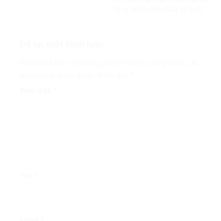
Tổng thống Mandela về một
thế giới công bằng, toàn diện,
bình đẳng và hòa bình’
Để lại một bình luận
Email của bạn sẽ không được hiển thị công khai.
Các
trường bắt buộc được đánh dấu
*
Bình luận
*
Tên
*
Email
*