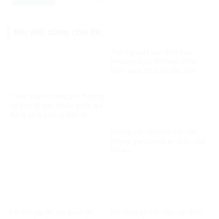
Bài viết cùng chủ đề:
Tòa Canada bác đơn của
Phương Ngô, VinFast chính
thức vượt “cửa ải” đầu tiên
trong vụ kiện xuyên biên giới
Thuật toán không biết thương
trẻ em: Vì sao nhiều quốc gia
đang tăng cường bảo vệ
người dưới 16 tuổi trên mạng
Không chỉ hạn chế, cần tạo
xã hội?
không gian mạng an toàn cho
trẻ em
Kết nối nguồn lực quốc tế
Mở rộng cơ hội tiếp cận dịch