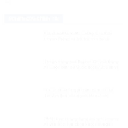
can...
NGHIÊN CỨU CHÍNH TRỊ
Facebook là minh chứng cho thấy
truyền thông xã hội trở nên tồi tệ
Thành công của Đại hội XIII của Đảng
và Cuộc bầu cử Quốc hội Kỳ 2: Bảo vệ
đến cùng những thành quả của đất
nước của nhân dân
“Cuộc chiến” ngót trăm năm đòi lại
Tết Âm lịch của người Hàn Quốc
Phát triển không đánh đổi môi trường
và văn hóa: lựa chọn khó, nhưng là