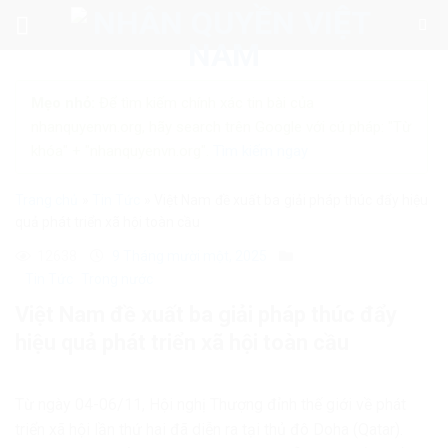
Skip
to
content
Mẹo nhỏ:
Để tìm kiếm chính xác tin bài của
nhanquyenvn.org, hãy search trên Google với cú pháp: "Từ
khóa" + "nhanquyenvn.org".
Tìm kiếm ngay
Trang chủ
»
Tin Tức
»
Việt Nam đề xuất ba giải pháp thúc đẩy hiệu
quả phát triển xã hội toàn cầu
12638
9 Tháng mười một, 2025
Tin Tức
Trong nước
Việt Nam đề xuất ba giải pháp thúc đẩy
hiệu quả phát triển xã hội toàn cầu
Từ ngày 04-06/11, Hội nghị Thượng đỉnh thế giới về phát
triển xã hội lần thứ hai đã diễn ra tại thủ đô Doha (Qatar).