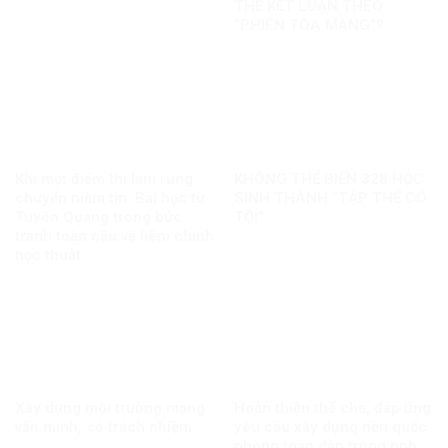
THỂ KẾT LUẬN THEO
“PHIÊN TÒA MẠNG”?
Khi một điểm thi làm rung
KHÔNG THỂ BIẾN 328 HỌC
chuyển niềm tin: Bài học từ
SINH THÀNH “TẬP THỂ CÓ
Tuyên Quang trong bức
TỘI”
tranh toàn cầu về liêm chính
học thuật
Xây dựng môi trường mạng
Hoàn thiện thể chế, đáp ứng
văn minh, có trách nhiệm
yêu cầu xây dựng nền quốc
phòng toàn dân trong tình