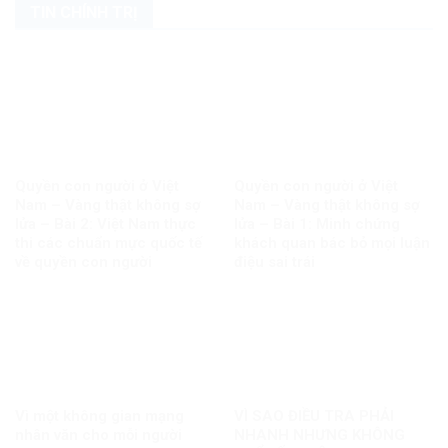
TIN CHÍNH TRỊ
Quyền con người ở Việt
Quyền con người ở Việt
Nam – Vàng thật không sợ
Nam – Vàng thật không sợ
lửa – Bài 2: Việt Nam thực
lửa – Bài 1: Minh chứng
thi các chuẩn mực quốc tế
khách quan bác bỏ mọi luận
về quyền con người
điệu sai trái
Vì một không gian mạng
VÌ SAO ĐIỀU TRA PHẢI
nhân văn cho mỗi người
NHANH NHƯNG KHÔNG