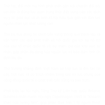
Thứ hai, đổi mới mô hình phát triển gắn với chuyển đổi số,
coi đây là động lực quan trọng thúc đẩy cung cấp các dịch
vụ y tế, giáo dục và an sinh xã hội hiệu quả, gắn với đào tạo
nguồn nhân lực chất lượng cao.
Thứ ba, huy động tài chính bền vững thông qua thành lập và
vận hành các quỹ phát triển xã hội quốc gia với sự hỗ trợ
của các tổ chức quốc tế và sự tham gia của khu vực tư
nhân, góp phần đa dạng hóa nguồn lực và bảo đảm tính ổn
định lâu dài.
Thứ trưởng khẳng định Việt Nam sẽ tiếp tục là đối tác tin
cậy, tích cực và có trách nhiệm trong các nỗ lực chung của
cộng đồng quốc tế vì phát triển bền vững và bao trùm.
Phát biểu tại hội nghị, Tổng Thư ký Liên hợp quốc Antonio
Guterres nhấn mạnh Hội nghị Copenhagen 1995 là “khoảnh
khắc của lương tâm”, góp phần đưa hơn 1 tỷ người thoát