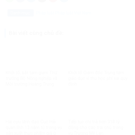
Danh mục:
Pháp luật
Pháp luật Việt Nam
Bài viết cùng chủ đề:
Khởi tố, bắt tạm giam Thứ
Khởi tố Giám đốc Trung tâm
trưởng Bộ Nông nghiệp và
giáo dục vì thu học phí sai quy
Môi trường Hoàng Trung
định
Hai cựu lãnh đạo Cục Hải
Tiếp tục chi trả hơn 318 tỷ
quan lĩnh 13 năm tù trong vụ
đồng cho các trái chủ trong
sản xuất thực phẩm giả ở
vụ Trương Mỹ Lan