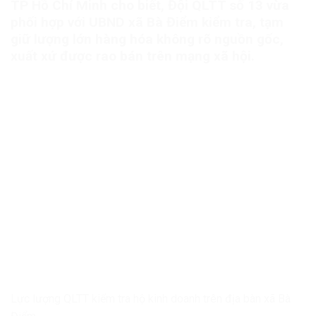
TP Hồ Chí Minh cho biết, Đội QLTT số 13 vừa
phối hợp với UBND xã Bà Điểm kiểm tra, tạm
giữ lượng lớn hàng hóa không rõ nguồn gốc,
xuất xứ được rao bán trên mạng xã hội.
Lực lượng QLTT kiểm tra hộ kinh doanh trên địa bàn xã Bà