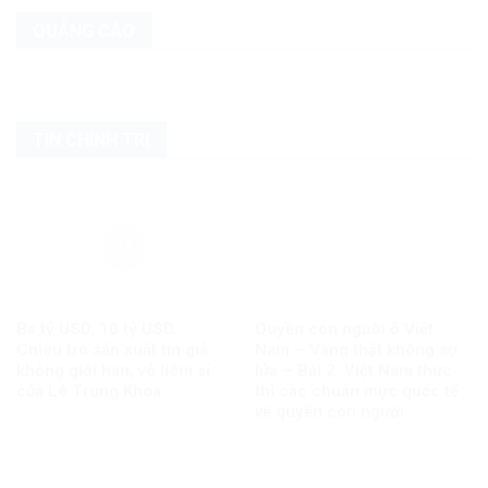
QUẢNG CÁO
TIN CHÍNH TRỊ
Ba tỷ USD, 10 tỷ USD…
Quyền con người ở Việt
Chiêu trò sản xuất tin giả
Nam – Vàng thật không sợ
không giới hạn, vô liêm sỉ
lửa – Bài 2: Việt Nam thực
của Lê Trung Khoa
thi các chuẩn mực quốc tế
về quyền con người