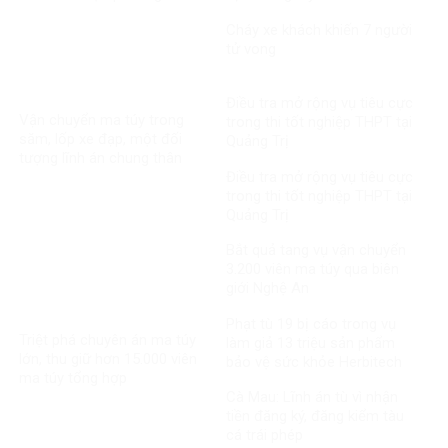
MediPhar
Cháy xe khách khiến 7 người
tử vong​
Điều tra mở rộng vụ tiêu cực
Vận chuyển ma túy trong
trong thi tốt nghiệp THPT tại
săm, lốp xe đạp, một đối
Quảng Trị
tượng lĩnh án chung thân
Điều tra mở rộng vụ tiêu cực
trong thi tốt nghiệp THPT tại
Quảng Trị
Bắt quả tang vụ vận chuyển
3.200 viên ma túy qua biên
giới Nghệ An
Phạt tù 19 bị cáo trong vụ
Triệt phá chuyên án ma túy
làm giả 13 triệu sản phẩm
lớn, thu giữ hơn 15.000 viên
bảo vệ sức khỏe Herbitech
ma túy tổng hợp
Cà Mau: Lĩnh án tù vì nhận
tiền đăng ký, đăng kiểm tàu
cá trái phép