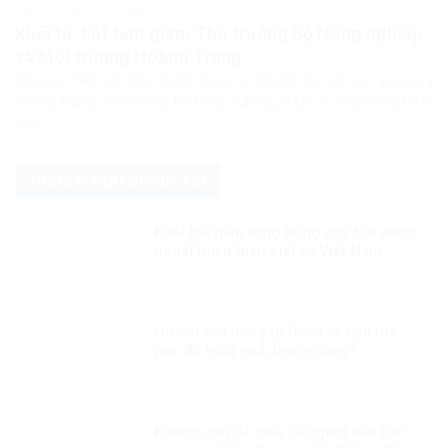
PHÁP LUẬT PHÁP LUẬT VIỆT NAM
Khởi tố, bắt tạm giam Thứ trưởng Bộ Nông nghiệp
và Môi trường Hoàng Trung
Cơ quan Cảnh sát điều tra Bộ Công an đã khởi tố, bắt tạm giam ông
Hoàng Trung, Thứ trưởng Bộ Nông nghiệp và Môi trường, cùng ba bị
can...
NGHIÊN CỨU CHÍNH TRỊ
Khôi hài màn tung hứng cây bút nước
ngoài thiếu hiểu biết về Việt Nam
Quyền vận động từ thiện và làm thế
nào để hiệu quả, trong sáng?
Không còn dễ chia rẽ người dân tộc