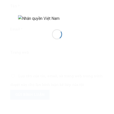
Tên
*
Email
*
Trang web
Lưu tên của tôi, email, và trang web trong trình
duyệt này cho lần bình luận kế tiếp của tôi.