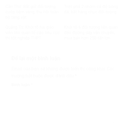
Cần Thơ: Bắt giữ đối tượng
Triệt phá 2 nhóm cá độ bóng
cướp tiệm vàng, thu hồi toàn
đá, bắt hàng chục đối tượng
bộ tang vật
Quảng Trị: Khởi tố hai giáo
Khởi tố 6 đối tượng liên quan
viên liên quan tố cáo tiêu cực
đến đường dây vận chuyển,
thi tốt nghiệp THPT
mua bán hơn 250 tấn lợn
bệnh
Để lại một bình luận
Email của bạn sẽ không được hiển thị công khai.
Các
trường bắt buộc được đánh dấu
*
Bình luận
*