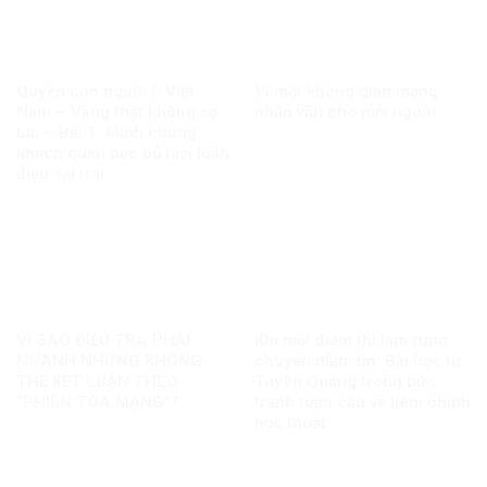
Quyền con người ở Việt
Vì một không gian mạng
Nam – Vàng thật không sợ
nhân văn cho mỗi người
lửa – Bài 1: Minh chứng
khách quan bác bỏ mọi luận
điệu sai trái
VÌ SAO ĐIỀU TRA PHẢI
Khi một điểm thi làm rung
NHANH NHƯNG KHÔNG
chuyển niềm tin: Bài học từ
THỂ KẾT LUẬN THEO
Tuyên Quang trong bức
“PHIÊN TÒA MẠNG”?
tranh toàn cầu về liêm chính
học thuật