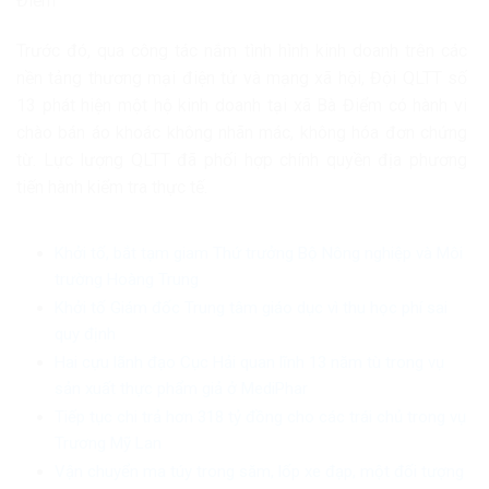
Điểm
Trước đó, qua công tác nắm tình hình kinh doanh trên các
nền tảng thương mại điện tử và mạng xã hội, Đội QLTT số
13 phát hiện một hộ kinh doanh tại xã Bà Điểm có hành vi
chào bán áo khoác không nhãn mác, không hóa đơn chứng
từ. Lực lượng QLTT đã phối hợp chính quyền địa phương
tiến hành kiểm tra thực tế.
Khởi tố, bắt tạm giam Thứ trưởng Bộ Nông nghiệp và Môi
trường Hoàng Trung
Khởi tố Giám đốc Trung tâm giáo dục vì thu học phí sai
quy định
Hai cựu lãnh đạo Cục Hải quan lĩnh 13 năm tù trong vụ
sản xuất thực phẩm giả ở MediPhar
Tiếp tục chi trả hơn 318 tỷ đồng cho các trái chủ trong vụ
Trương Mỹ Lan
Vận chuyển ma túy trong săm, lốp xe đạp, một đối tượng