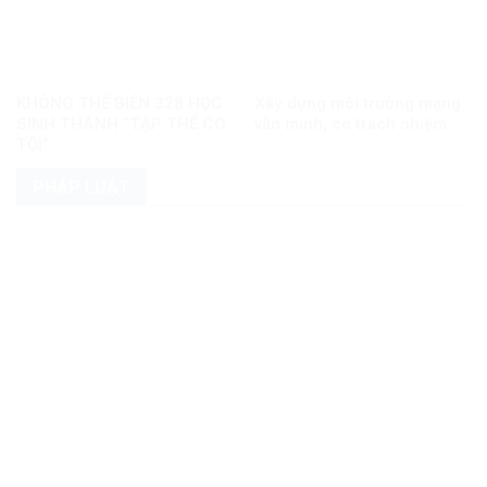
KHÔNG THỂ BIẾN 328 HỌC
Xây dựng môi trường mạng
SINH THÀNH “TẬP THỂ CÓ
văn minh, có trách nhiệm
TỘI”
PHÁP LUẬT