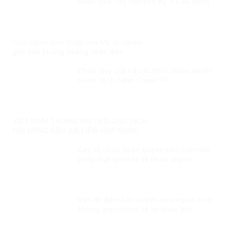
thiểu số ở Tây Nguyên Kỳ 3:Chủ động
phòng ngừa, đấu tranh
Chủ nghĩa can thiệp của Mỹ là nguồn
gốc của khủng hoảng nhân đạo
Phản ứng của các tổ chức nhân quyền
trước dịch bệnh Covid-19
VIỆT NAM TRONG VAI TRÒ CHỦ TỊCH
HỘI ĐỒNG BẢO AN LIÊN HỢP QUỐC
KỲ 3: NỖ LỰC VÌ MỘT NỀN HÒA BÌNH
Các tổ chức nhân quyền nên tuân thủ
BỀN VỮNG
pháp luật quốc tế về nhân quyền
Vấn đề đảm bảo quyền con người trên
không gian mạng và sự khác biệt
trong cách tiếp cận của các quốc gia