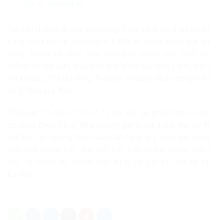
lĩnh án chung thân
Tại thời điểm kiểm tra, lực lượng chức năng ghi nhận cơ sở
đang chứa trữ và kinh doanh 1.500 áo khoác chưa qua sử
dụng, không có nhãn mác, không rõ nguồn gốc, xuất xứ,
không có hóa đơn, chứng từ hợp pháp với tổng giá trị niêm
yết khoảng 75 triệu đồng. Toàn bộ số hàng đã bị tạm giữ để
xử lý theo quy định.
Thời gian tới, Đội QLTT số 13 sẽ tiếp tục phối hợp với các
cơ quan chức năng tăng cường giám sát, kiểm tra, xử lý
nghiêm các trường hợp buôn bán hàng lậu, hàng giả, hàng
không rõ nguồn gốc, đặc biệt trên môi trường mạng, nhằm
bảo vệ quyền lợi người tiêu dùng và giữ gìn trật tự thị
trường.