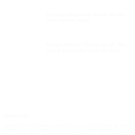
Lợi dụng mạng xã hội để tiếp cận nạn
nhân mua bán người
Lật tẩy chiêu trò “chuyên gia ảo”: Màn
lòe bịp quen thuộc trong các chiến
dịch chống phá những sự kiện trọng
đại
Nhân Quyền
Nhân Quyền Việt Nam là trang tin tức tổng hợp 24h từ nhiều
nguồn khác nhau. Mục đích nhằm Chia Sẽ & Cập Nhật những