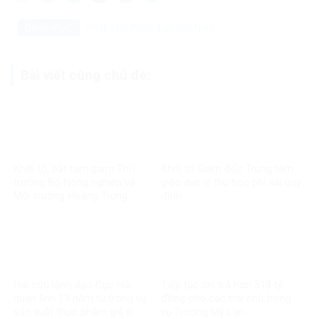
Danh mục:
Pháp luật
Pháp luật Việt Nam
Bài viết cùng chủ đề:
Khởi tố, bắt tạm giam Thứ
Khởi tố Giám đốc Trung tâm
trưởng Bộ Nông nghiệp và
giáo dục vì thu học phí sai quy
Môi trường Hoàng Trung
định
Hai cựu lãnh đạo Cục Hải
Tiếp tục chi trả hơn 318 tỷ
quan lĩnh 13 năm tù trong vụ
đồng cho các trái chủ trong
sản xuất thực phẩm giả ở
vụ Trương Mỹ Lan