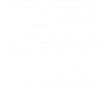
khám chữa bệnh chuyên điều trị các bệnh về tóc và da đầu,
có bác sĩ chuyên môn nhằm thu hút khách hàng. Tuy nhiên,
cơ sở này chưa được cấp phép hoạt động khám, chữa bệnh,
không có giấy xác nhận nội dung quảng cáo và cũng không
có nhân sự chuyên môn y tế.
Dù vậy, khi khách hàng đến, các đối tượng vẫn tự xưng bác
sĩ, kỹ thuật viên để thực hiện điều trị và thu tiền. Đến nay, đã
có khoảng 50 khách hàng sử dụng dịch vụ, chi trả tổng
cộng hơn 2 tỷ đồng nhưng không đạt hiệu quả như cam kết,
nên đã làm đơn tố cáo.
Cơ quan điều tra xác định hành vi của Trần Thị Xuân và Lê
Thị Thanh Giang có dấu hiệu phạm tội theo khoản 4, Điều
174 Bộ luật Hình sự. Trong đó, Xuân bị bắt tạm giam; Giang
do đang nuôi con dưới 36 tháng tuổi nên bị áp dụng biện
pháp cấm đi khỏi nơi cư trú.