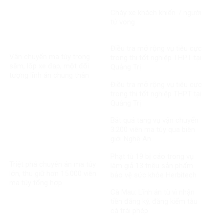
MediPhar
Cháy xe khách khiến 7 người
tử vong​
Điều tra mở rộng vụ tiêu cực
Vận chuyển ma túy trong
trong thi tốt nghiệp THPT tại
săm, lốp xe đạp, một đối
Quảng Trị
tượng lĩnh án chung thân
Điều tra mở rộng vụ tiêu cực
trong thi tốt nghiệp THPT tại
Quảng Trị
Bắt quả tang vụ vận chuyển
3.200 viên ma túy qua biên
giới Nghệ An
Phạt tù 19 bị cáo trong vụ
Triệt phá chuyên án ma túy
làm giả 13 triệu sản phẩm
lớn, thu giữ hơn 15.000 viên
bảo vệ sức khỏe Herbitech
ma túy tổng hợp
Cà Mau: Lĩnh án tù vì nhận
tiền đăng ký, đăng kiểm tàu
cá trái phép