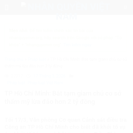
Skip
to
content
Mẹo nhỏ:
Để tìm kiếm chính xác tin bài của
nhanquyenvn.org, hãy search trên Google với cú pháp: "Từ
khóa" + "nhanquyenvn.org".
Tìm kiếm ngay
Trang chủ
»
Pháp luật
»
TP Hồ Chí Minh: Bắt tạm giam chủ cơ sở
thẩm mỹ lừa đảo hơn 2 tỷ đồng
27717
17 Tháng 3, 2026
Pháp luật
Pháp luật Việt Nam
TP Hồ Chí Minh: Bắt tạm giam chủ cơ sở
thẩm mỹ lừa đảo hơn 2 tỷ đồng
Tối 17/3, Văn phòng Cơ quan Cảnh sát điều tra
Công an TP Hồ Chí Minh cho biết đã khởi tố vụ