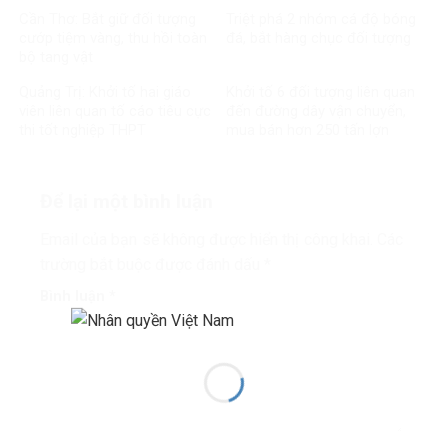
Cần Thơ: Bắt giữ đối tượng
Triệt phá 2 nhóm cá độ bóng
cướp tiệm vàng, thu hồi toàn
đá, bắt hàng chục đối tượng
bộ tang vật
Quảng Trị: Khởi tố hai giáo
Khởi tố 6 đối tượng liên quan
viên liên quan tố cáo tiêu cực
đến đường dây vận chuyển,
thi tốt nghiệp THPT
mua bán hơn 250 tấn lợn
bệnh
Để lại một bình luận
Email của bạn sẽ không được hiển thị công khai.
Các
trường bắt buộc được đánh dấu
*
Bình luận
*