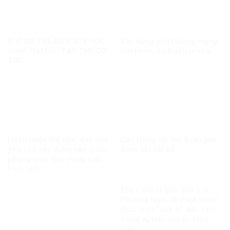
KHÔNG THỂ BIẾN 328 HỌC
Xây dựng môi trường mạng
SINH THÀNH “TẬP THỂ CÓ
văn minh, có trách nhiệm
TỘI”
Hoàn thiện thể chế, đáp ứng
Cẩn trọng với thủ đoạn phá
yêu cầu xây dựng nền quốc
đoàn kết nội bộ
phòng toàn dân trong tình
hình mới
Tòa Canada bác đơn của
Phương Ngô, VinFast chính
thức vượt “cửa ải” đầu tiên
trong vụ kiện xuyên biên
giới