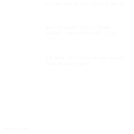
và Cuộc bầu cử Quốc hội Kỳ 2: Bảo vệ
đến cùng những thành quả của đất
nước của nhân dân
BẢO VỆ NGƯỜI TỐ CÁO THAM
NHŨNG: CẦN CƠ SỞ PHÁP LÝ ĐỦ
MẠNH. Kỳ 1: HÀNH LANG PHÁP LÝ
ĐỂ BẢO VỆ NGƯỜI TỐ CÁO
Lợi dụng mạng xã hội để tiếp cận nạn
nhân mua bán người
Nhân Quyền