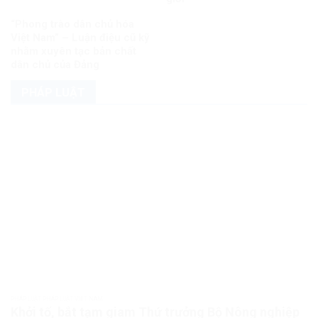
“Phong trào dân chủ hóa
Việt Nam” – Luận điệu cũ kỹ
nhằm xuyên tạc bản chất
dân chủ của Đảng
PHÁP LUẬT
PHÁP LUẬT PHÁP LUẬT VIỆT NAM
Khởi tố, bắt tạm giam Thứ trưởng Bộ Nông nghiệp