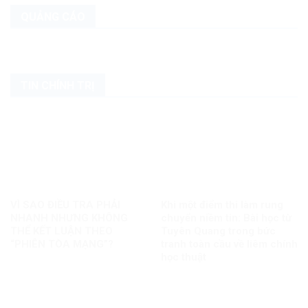
QUẢNG CÁO
TIN CHÍNH TRỊ
VÌ SAO ĐIỀU TRA PHẢI
Khi một điểm thi làm rung
NHANH NHƯNG KHÔNG
chuyển niềm tin: Bài học từ
THỂ KẾT LUẬN THEO
Tuyên Quang trong bức
“PHIÊN TÒA MẠNG”?
tranh toàn cầu về liêm chính
học thuật