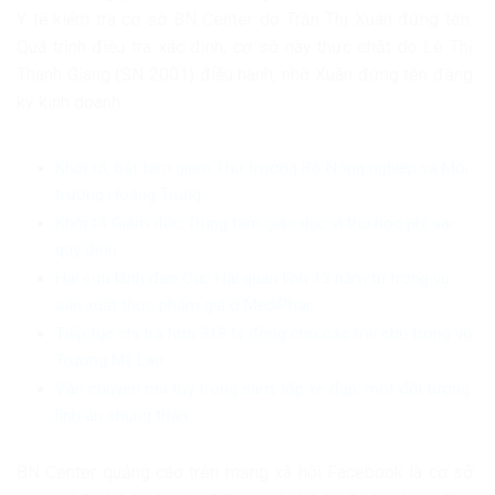
Y tế kiểm tra cơ sở BN Center do Trần Thị Xuân đứng tên.
Quá trình điều tra xác định, cơ sở này thực chất do Lê Thị
Thanh Giang (SN 2001) điều hành, nhờ Xuân đứng tên đăng
ký kinh doanh.
Khởi tố, bắt tạm giam Thứ trưởng Bộ Nông nghiệp và Môi
trường Hoàng Trung
Khởi tố Giám đốc Trung tâm giáo dục vì thu học phí sai
quy định
Hai cựu lãnh đạo Cục Hải quan lĩnh 13 năm tù trong vụ
sản xuất thực phẩm giả ở MediPhar
Tiếp tục chi trả hơn 318 tỷ đồng cho các trái chủ trong vụ
Trương Mỹ Lan
Vận chuyển ma túy trong săm, lốp xe đạp, một đối tượng
lĩnh án chung thân
BN Center quảng cáo trên mạng xã hội Facebook là cơ sở