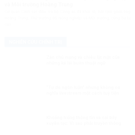
và Môi trường Hoàng Trung
Cơ quan Cảnh sát điều tra Bộ Công an đã khởi tố, bắt tạm giam ông
Hoàng Trung, Thứ trưởng Bộ Nông nghiệp và Môi trường, cùng ba bị
can...
NGHIÊN CỨU CHÍNH TRỊ
Zân chủ mạng và chiêu lật mặt của
những kẻ lái buôn thuật ngữ
“Tự do ngôn luận” nhưng không có
nghĩa livestream một cách tuỳ tiện
Khoảng trống thông tin và cái bẫy
xuyên tạc: Vì sao phải truyền thông
nhanh trước Đại hội XIV?