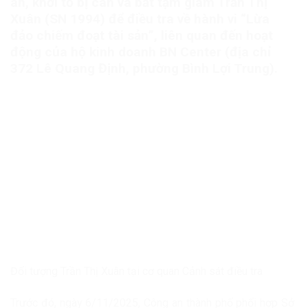
án, khởi tố bị can và bắt tạm giam Trần Thị
Xuân (SN 1994) để điều tra về hành vi “Lừa
đảo chiếm đoạt tài sản”, liên quan đến hoạt
động của hộ kinh doanh BN Center (địa chỉ
372 Lê Quang Định, phường Bình Lợi Trung).
Đối tượng Trần Thị Xuân tại cơ quan Cảnh sát điều tra
Trước đó, ngày 6/11/2025, Công an thành phố phối hợp Sở