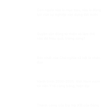
Con người vừa là mục tiêu, vừa là động
lực của sự nghiệp xây dựng đất nước
Quyền vận động từ thiện và làm thế
nào để hiệu quả, trong sáng?
Bản chất của Chủ nghĩa xã hội là nhân
đạo
Hành trình 2030-2035: Việt Nam vươn
tới nền Y tế công bằng, hiện đại
Thành công của Đại hội XIII của Đảng