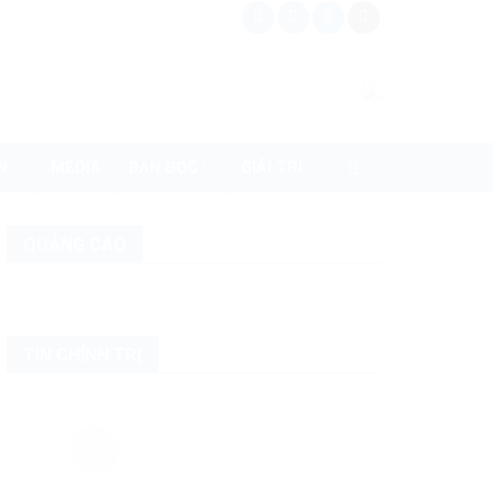
N
MEDIA
BẠN ĐỌC
GIẢI TRÍ
QUẢNG CÁO
TIN CHÍNH TRỊ