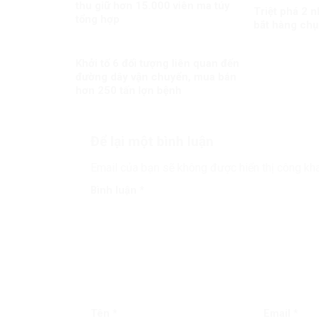
thu giữ hơn 15.000 viên ma túy
Triệt phá 2 
tổng hợp
bắt hàng chụ
Khởi tố 6 đối tượng liên quan đến
đường dây vận chuyển, mua bán
hơn 250 tấn lợn bệnh
Để lại một bình luận
Email của bạn sẽ không được hiển thị công kha
Bình luận
*
Tên
*
Email
*