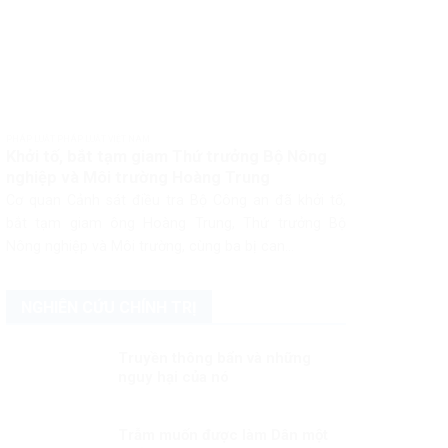
PHÁP LUẬT PHÁP LUẬT VIỆT NAM
Khởi tố, bắt tạm giam Thứ trưởng Bộ Nông
nghiệp và Môi trường Hoàng Trung
Cơ quan Cảnh sát điều tra Bộ Công an đã khởi tố,
bắt tạm giam ông Hoàng Trung, Thứ trưởng Bộ
Nông nghiệp và Môi trường, cùng ba bị can...
NGHIÊN CỨU CHÍNH TRỊ
Truyền thông bẩn và những
nguy hại của nó
Trẫm muốn được làm Dân một