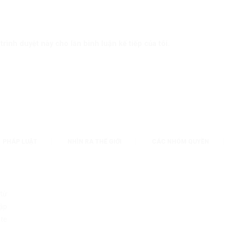
trình duyệt này cho lần bình luận kế tiếp của tôi.
PHÁP LUẬT
NHÌN RA THẾ GIỚI
CÁC NHÓM QUYỀN
 từ
ập
te