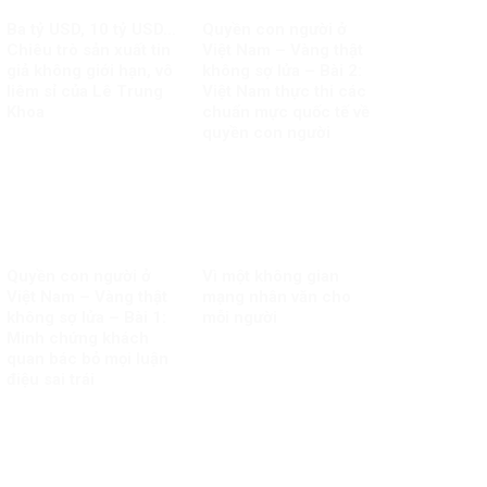
Ba tỷ USD, 10 tỷ USD…
Quyền con người ở
Chiêu trò sản xuất tin
Việt Nam – Vàng thật
giả không giới hạn, vô
không sợ lửa – Bài 2:
liêm sỉ của Lê Trung
Việt Nam thực thi các
Khoa
chuẩn mực quốc tế về
quyền con người
Quyền con người ở
Vì một không gian
Việt Nam – Vàng thật
mạng nhân văn cho
không sợ lửa – Bài 1:
mỗi người
Minh chứng khách
quan bác bỏ mọi luận
điệu sai trái