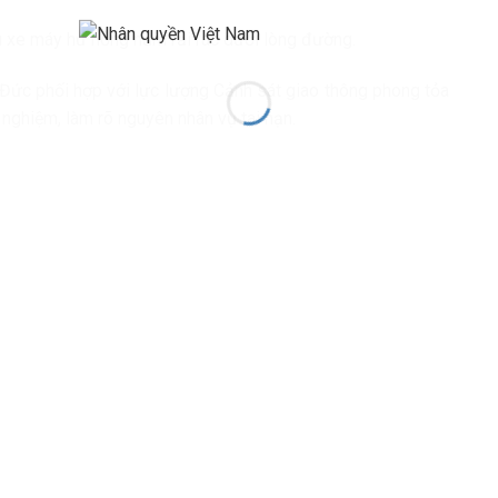
ều xe máy hư hỏng nằm rải rác dưới lòng đường.
 Đức phối hợp với lực lượng Cảnh sát giao thông phong tỏa
m nghiệm, làm rõ nguyên nhân vụ tai nạn.