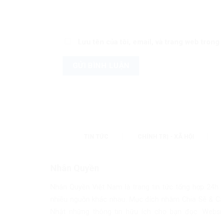
Lưu tên của tôi, email, và trang web trong 
TIN TỨC
CHÍNH TRỊ - XÃ HỘI
Nhân Quyền
Nhân Quyền Việt Nam là trang tin tức tổng hợp 24h
nhiều nguồn khác nhau. Mục đích nhằm Chia Sẽ & C
Nhật những thông tin hữu ích cho bạn đọc. Websi