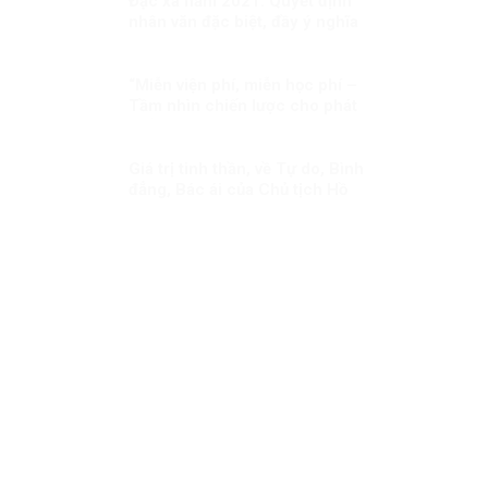
Đặc xá năm 2021: Quyết định
nhân văn đặc biệt, đầy ý nghĩa
“Miễn viện phí, miễn học phí –
Tầm nhìn chiến lược cho phát
triển con người toàn diện của
Đảng và Nhà nước Việt Nam”
Giá trị tinh thần, về Tự do, Bình
đẳng, Bác ái của Chủ tịch Hồ
Chi Minh