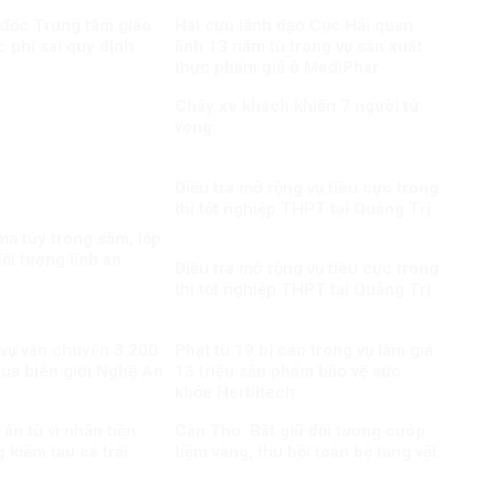
 đốc Trung tâm giáo
Hai cựu lãnh đạo Cục Hải quan
c phí sai quy định
lĩnh 13 năm tù trong vụ sản xuất
thực phẩm giả ở MediPhar
Cháy xe khách khiến 7 người tử
vong​
Điều tra mở rộng vụ tiêu cực trong
thi tốt nghiệp THPT tại Quảng Trị
a túy trong săm, lốp
ối tượng lĩnh án
Điều tra mở rộng vụ tiêu cực trong
thi tốt nghiệp THPT tại Quảng Trị
 vụ vận chuyển 3.200
Phạt tù 19 bị cáo trong vụ làm giả
qua biên giới Nghệ An
13 triệu sản phẩm bảo vệ sức
khỏe Herbitech
án tù vì nhận tiền
Cần Thơ: Bắt giữ đối tượng cướp
 kiểm tàu cá trái
tiệm vàng, thu hồi toàn bộ tang vật