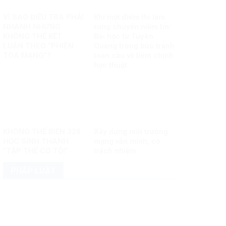
VÌ SAO ĐIỀU TRA PHẢI
Khi một điểm thi làm
NHANH NHƯNG
rung chuyển niềm tin:
KHÔNG THỂ KẾT
Bài học từ Tuyên
LUẬN THEO “PHIÊN
Quang trong bức tranh
TÒA MẠNG”?
toàn cầu về liêm chính
học thuật
KHÔNG THỂ BIẾN 328
Xây dựng môi trường
HỌC SINH THÀNH
mạng văn minh, có
“TẬP THỂ CÓ TỘI”
trách nhiệm
PHÁP LUẬT