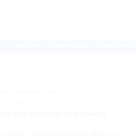
I
PHÁP LUẬT
NHÌN RA THẾ GIỚI
CÁC NHÓM QUYỀ
uyenvn.org, hãy search trên Google với cú pháp: "Từ khóa"
5 xe máy, nhiều người bị thương
luật Việt Nam
 5 xe máy, nhiều người bị thương
hủ Đức (TP Hồ Chí Minh) phối hợp