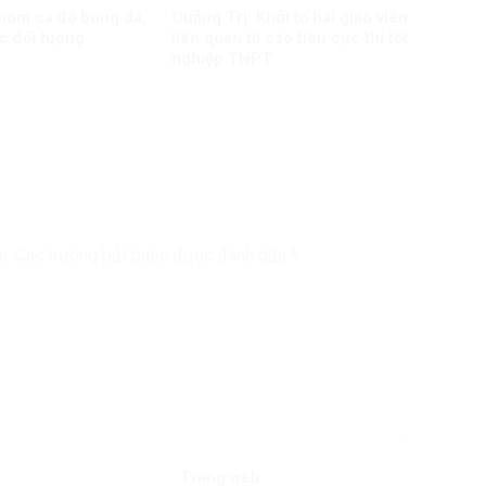
nhóm cá độ bóng đá,
Quảng Trị: Khởi tố hai giáo viên
c đối tượng
liên quan tố cáo tiêu cực thi tốt
nghiệp THPT
i.
Các trường bắt buộc được đánh dấu
*
Trang web