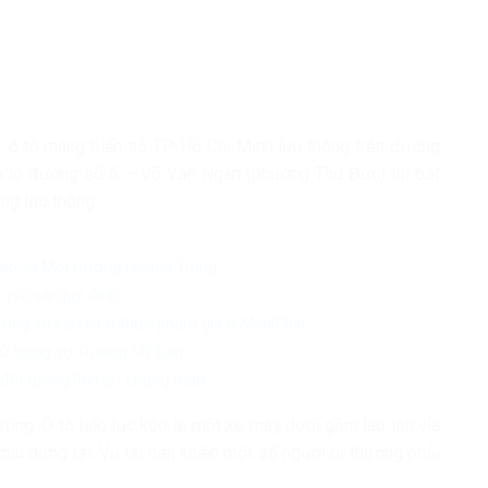
, ô tô mang biển số TP Hồ Chí Minh lưu thông trên đường
o lộ đường số 6 – Võ Văn Ngân (phường Thủ Đức) thì bất
ang lưu thông.
iệp và Môi trường Hoàng Trung
 phí sai quy định
trong vụ sản xuất thực phẩm giả ở MediPhar
chủ trong vụ Trương Mỹ Lan
đối tượng lĩnh án chung thân
ờng. Ô tô tiếp tục kéo lê một xe máy dưới gầm lao lên vỉa
ịu dừng lại. Vụ tai nạn khiến một số người bị thương phải