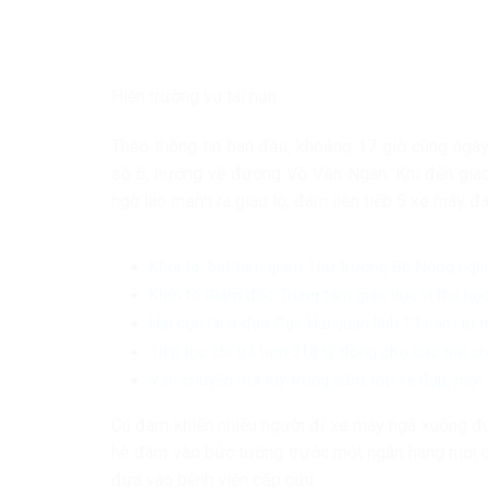
Hiện trường vụ tai nạn
Theo thông tin ban đầu, khoảng 17 giờ cùng ngày
số 6, hướng về đường Võ Văn Ngân. Khi đến gia
ngờ lao mạnh ra giao lộ, đâm liên tiếp 5 xe máy đ
Khởi tố, bắt tạm giam Thứ trưởng Bộ Nông ngh
Khởi tố Giám đốc Trung tâm giáo dục vì thu học
Hai cựu lãnh đạo Cục Hải quan lĩnh 13 năm tù 
Tiếp tục chi trả hơn 318 tỷ đồng cho các trái 
Vận chuyển ma túy trong săm, lốp xe đạp, một 
Cú đâm khiến nhiều người đi xe máy ngã xuống đư
hè đâm vào bức tường trước một ngân hàng mới ch
đưa vào bệnh viện cấp cứu.