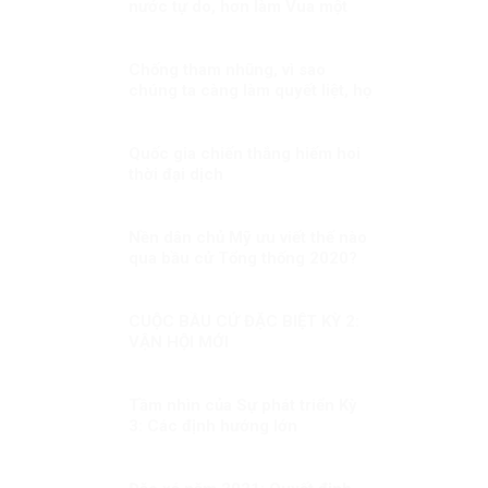
nước tự do, hơn làm Vua một
nước bị trị!
Chống tham nhũng, vì sao
chúng ta càng làm quyết liệt, họ
càng chống phá?
Quốc gia chiến thắng hiếm hoi
thời đại dịch
Nền dân chủ Mỹ ưu viết thế nào
qua bầu cử Tổng thống 2020?
CUỘC BẦU CỬ ĐẶC BIỆT KỲ 2:
VẬN HỘI MỚI
Tầm nhìn của Sự phát triển Kỳ
3: Các định hướng lớn