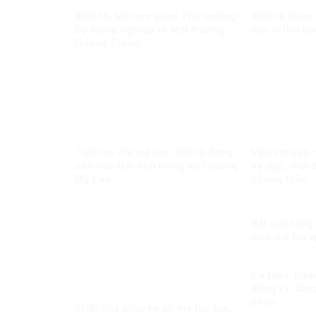
Khởi tố, bắt tạm giam Thứ trưởng
Khởi tố Giám
Bộ Nông nghiệp và Môi trường
dục vì thu họ
Hoàng Trung
Tiếp tục chi trả hơn 318 tỷ đồng
Vận chuyển m
cho các trái chủ trong vụ Trương
xe đạp, một đ
Mỹ Lan
chung thân
Bắt quả tang
viên ma túy 
Cà Mau: Lĩnh 
đăng ký, đăng
phép
Triệt phá chuyên án ma túy lớn,