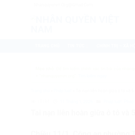
Skip
Nhanquyenvn.org@gmail.com
to
content
TRANG CHỦ
TIN TỨC
CHÍNH TRỊ – XÃ HỘ
Mẹo nhỏ:
Để tìm kiếm chính xác tin bài của nhanq
+ "nhanquyenvn.org".
Tìm kiếm ngay
Trang chủ
»
Pháp luật
»
Tai nạn liên hoàn giữa ô tô và 
15184
11 Tháng 1, 2026
Pháp luật
Pháp 
Tai nạn liên hoàn giữa ô tô và
Chiều 11/1, Công an phường T