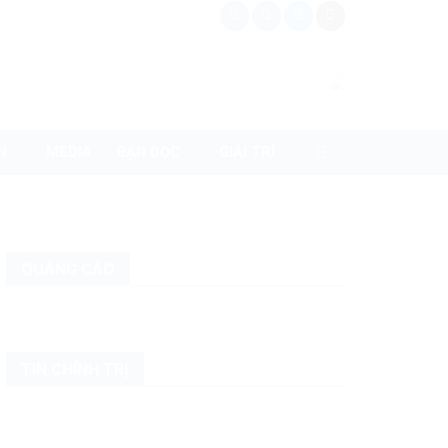
N
MEDIA
BẠN ĐỌC
GIẢI TRÍ
QUẢNG CÁO
TIN CHÍNH TRỊ