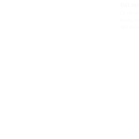
Đất nư
Có rất nh
không mu
tâm khôn