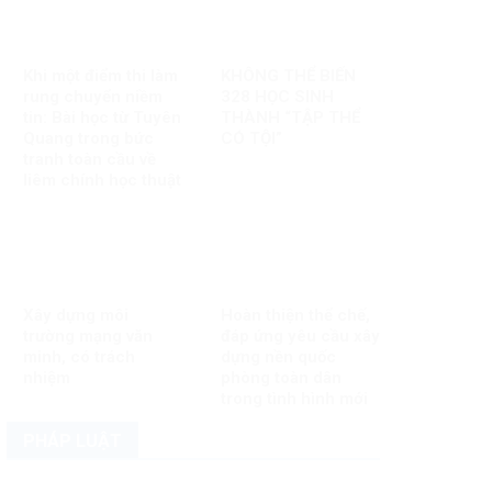
Khi một điểm thi làm
KHÔNG THỂ BIẾN
rung chuyển niềm
328 HỌC SINH
tin: Bài học từ Tuyên
THÀNH “TẬP THỂ
Quang trong bức
CÓ TỘI”
tranh toàn cầu về
liêm chính học thuật
Xây dựng môi
Hoàn thiện thể chế,
trường mạng văn
đáp ứng yêu cầu xây
minh, có trách
dựng nền quốc
nhiệm
phòng toàn dân
trong tình hình mới
PHÁP LUẬT