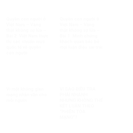
Quyền con người ở
Quyền con người ở
Việt Nam – Vàng
Việt Nam – Vàng
thật không sợ lửa –
thật không sợ lửa –
Bài 2: Việt Nam thực
Bài 1: Minh chứng
thi các chuẩn mực
khách quan bác bỏ
quốc tế về quyền
mọi luận điệu sai trái
con người
Vì một không gian
VÌ SAO ĐIỀU TRA
mạng nhân văn cho
PHẢI NHANH
mỗi người
NHƯNG KHÔNG THỂ
KẾT LUẬN THEO
“PHIÊN TÒA
MẠNG”?