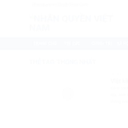
Skip
Nhanquyenvn.org@gmail.com
to
content
TRANG CHỦ
TIN TỨC
CHÍNH TRỊ – XÃ HỘ
THẺ TAG:
THỐNG NHẤT
MEDIA Vi
Việt k
Có lẽ Vi
lâu; mới
thống nhấ
Video