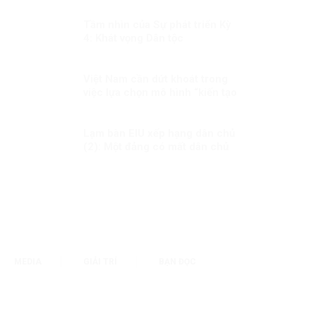
Tầm nhìn của Sự phát triển Kỳ
4: Khát vọng Dân tộc
Việt Nam cần dứt khoát trong
việc lựa chọn mô hình “kiến tạo
phát triển”
Lạm bàn EIU xếp hạng dân chủ
(2): Một đảng có mất dân chủ
không?
MEDIA
GIẢI TRÍ
BẠN ĐỌC