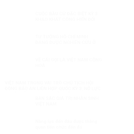
hội xuyên biên giới?
CUỘC BẦU CỬ ĐẶC BIỆT KỲ 3:
KHAO KHÁT CÔNG HIẾN ĐỔI
MỚI
TƯ TƯỞNG HỒ CHÍ MINH
ĐANG ĐƯỢC NGHIÊN CỨU Ở
NGA
VỀ CÁI GỌI LÀ VIỆT NAM CỘNG
HOÀ
VIỆT NAM TRONG VAI TRÒ CHỦ TỊCH HỘI
ĐỒNG BẢO AN LIÊN HỢP QUỐC KỲ 3: NỖ LỰC
VÌ MỘT NỀN HÒA BÌNH BỀN VỮNG
BẢN SẮC GIÁ TRỊ NHÂN SINH
VIỆT NAM
Năng lực đến đâu được thăng
quan tiến chức đến đó