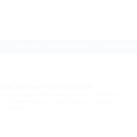
I
PHÁP LUẬT
NHÌN RA THẾ GIỚI
CÁC NHÓM QUYỀ
deo
iều về Việt Nam vui tết thống nhất!
ệt kiều Cầm Nguyễn đã dần không chịu nổi khi xa Việt Nam quá
 rời Việt Nam hồi đầu năm nhưng nay ông lại về để đón Tết
t của dân tộc!...