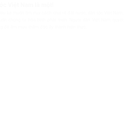
ớc Việt Nam là một!
iều kẻ muốn tìm mọi cách chia rẽ đất nước, dân tộc Việt Nam,
ốn chúng ta hòa bình phát triển. Người dân Việt Nam quyết
g để âm mưu thâm độc ấy thành hiện thực,...