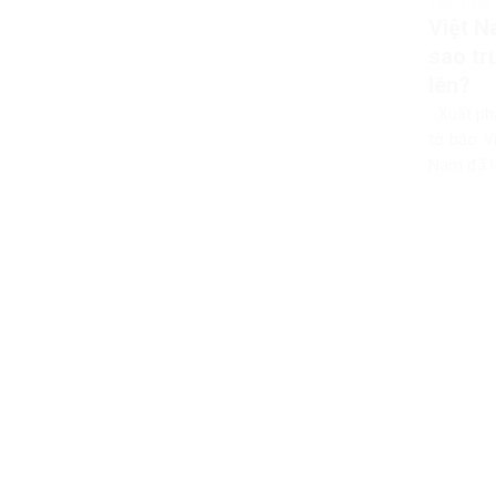
Tiêu điểm
Việt N
sao tr
lên?
Xuất phá
tờ báo Vi
Nam đã là