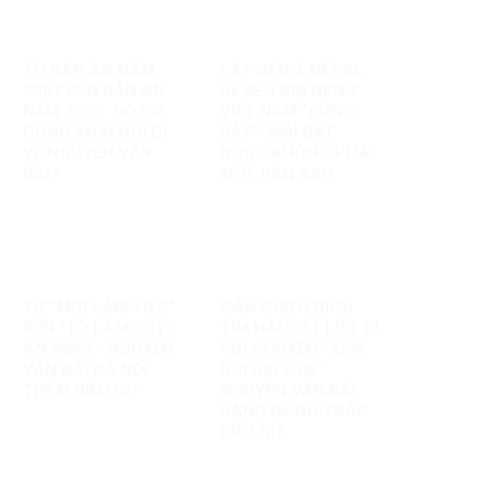
TỪ BẢN ÁN NĂM
LẤY GEN Z NEPAL
2007 ĐẾN BẢN ÁN
ĐỂ KÊU GỌI GEN Z
NĂM 2025: HỒ SƠ
VIỆT NAM “ĐỨNG
CÔNG KHAI NÓI GÌ
DẬY”: MỖI ĐẤT
VỀ NGUYỄN VĂN
NƯỚC KHÔNG PHẢI
ĐÀI?
MỘT BẢN SAO
TỪ “MỜI LÀM VIỆC”
GÁN CHIẾN DỊCH
ĐẾN “TÔ LÂM SUỴT
TÌM HÀI CỐT LIỆT SĨ
AN NINH”: NGUYỄN
VỚI CHUYỆN “XEM
VĂN ĐÀI ĐÃ NỐI
BÓI GIỮ GHẾ”:
THÊM ĐIỀU GÌ?
NGUYỄN VĂN ĐÀI
ĐANG ĐÁNH TRÁO
ĐIỀU GÌ?