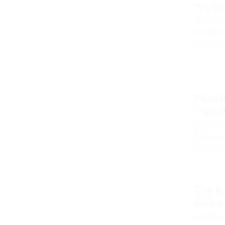
Trò hề
Trên Fac
danh Vượ
và thóa m
Tiêu điểm
Phân b
“dân c
Dân mạng
Anh, tự 
theo dõi,
Nhân quyền
Cựu th
phát x
Ngày 13-