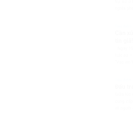
trụ sở ở
nghĩa phá
Tiêu điểm
Cần xử
tin giả!
Ngày 15/
luật sư 
“Vac xin
Tiêu điểm
Đấu tr
Giữa lúc
cung cấp
vệ người 