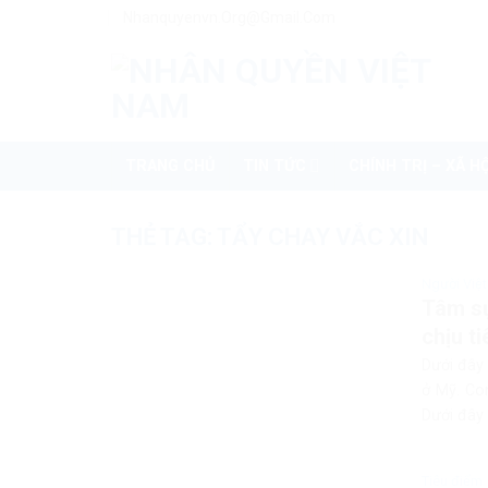
Skip
Nhanquyenvn.org@gmail.com
to
content
TRANG CHỦ
TIN TỨC
CHÍNH TRỊ – XÃ HỘ
THẺ TAG:
TẨY CHAY VẮC XIN
Người Việt
Tâm sự
chịu t
Dưới đây
ở Mỹ. Con
Dưới đây 
Tiêu điểm