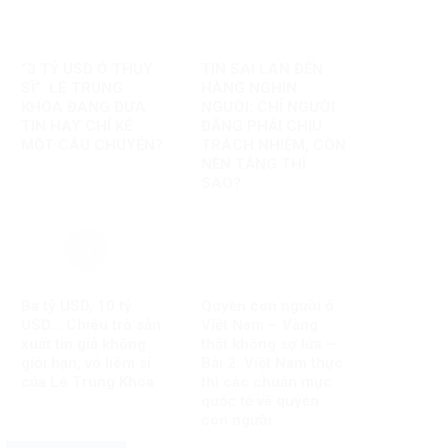
“3 TỶ USD Ở THỤY
TIN SAI LAN ĐẾN
SĨ”: LÊ TRUNG
HÀNG NGHÌN
KHOA ĐANG ĐƯA
NGƯỜI: CHỈ NGƯỜI
TIN HAY CHỈ KỂ
ĐĂNG PHẢI CHỊU
MỘT CÂU CHUYỆN?
TRÁCH NHIỆM, CÒN
NỀN TẢNG THÌ
SAO?
Ba tỷ USD, 10 tỷ
Quyền con người ở
USD… Chiêu trò sản
Việt Nam – Vàng
xuất tin giả không
thật không sợ lửa –
giới hạn, vô liêm sỉ
Bài 2: Việt Nam thực
của Lê Trung Khoa
thi các chuẩn mực
quốc tế về quyền
con người