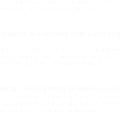
 Berlin) đăng bài báo “Ông Schwarzenegger cảnh báo về chủ
t xít ở Mỹ và nói với những người vận động chống...
 lý luật sư, nhà báo Đặng Huỳnh Lộc về tung
8, tài khoản facebook “Đặng Huỳnh Lộc”, tư nhận là nhà báo,
– Trưởng Văn phòng luật sư Huyền Vũ đăng một stt cho rằng
 VERO CELL của Sinopharm của Trung Quốc đang sử...
anh zân chủ bằng tin giả, tin phản khoa học?
 cả thế giới, bao gồm Việt Nam, đang tăng tốc trong cuộc đua
 vaccine ngừa COVID-19 để ngăn chặn dịch bệnh, nhằm bảo
dân và nền kinh tế, thì một nhóm khá đông những...