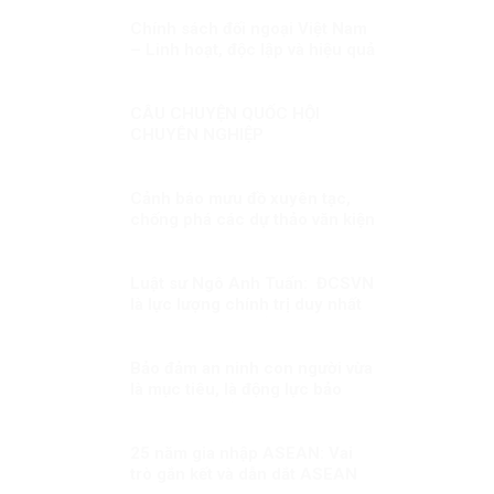
Chính sách đối ngoại Việt Nam
– Linh hoạt, độc lập và hiệu quả
CÂU CHUYỆN QUỐC HỘI
CHUYÊN NGHIỆP
Cảnh báo mưu đồ xuyên tạc,
chống phá các dự thảo văn kiện
Đại hội Đảng
Luật sư Ngô Anh Tuấn: ĐCSVN
là lực lượng chính trị duy nhất
có đủ năng lực để quản trị Việt
Nam
Bảo đảm an ninh con người vừa
là mục tiêu, là động lực bảo
đảm cho sự ổn định chính trị,
phát triển đất nước Kỳ 1: An
ninh con người – vấn đề toàn
25 năm gia nhập ASEAN: Vai
cầu
trò gắn kết và dẫn dắt ASEAN