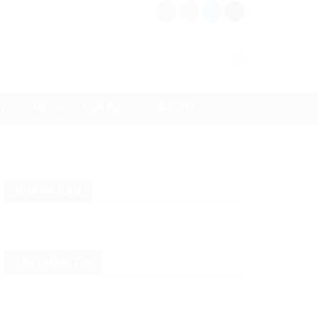
N
MEDIA
BẠN ĐỌC
GIẢI TRÍ
QUẢNG CÁO
TIN CHÍNH TRỊ