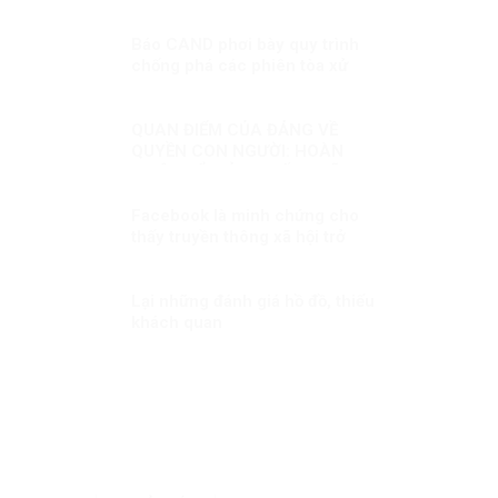
Báo CAND phơi bày quy trình
chống phá các phiên tòa xử
phản động!
QUAN ĐIỂM CỦA ĐẢNG VỀ
QUYỀN CON NGƯỜI: HOÀN
THIỆN ĐỂ GIẢI QUYẾT NHỮNG
THÁCH THỨC MỚI
Facebook là minh chứng cho
thấy truyền thông xã hội trở
nên tồi tệ
Lại những đánh giá hồ đồ, thiếu
khách quan