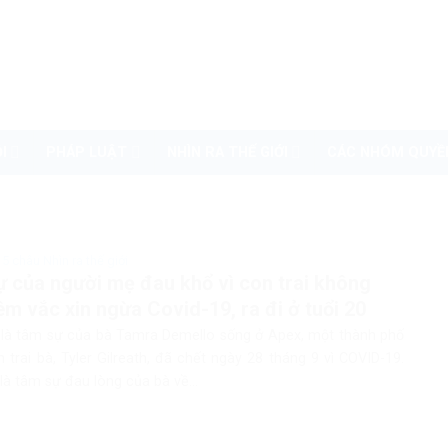
I
PHÁP LUẬT
NHÌN RA THẾ GIỚI
CÁC NHÓM QUYỀ
 5 châu Nhìn ra thế giới
 của người mẹ đau khổ vì con trai không
iêm vắc xin ngừa Covid-19, ra đi ở tuổi 20
 là tâm sự của bà Tamra Demello sống ở Apex, một thành phố
 trai bà, Tyler Gilreath, đã chết ngày 28 tháng 9 vì COVID-19.
là tâm sự đau lòng của bà về...