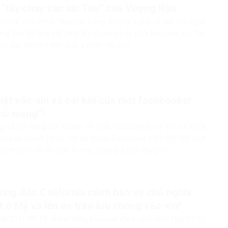
 “tẩy chay vắc xin Tàu” của Vượng Râu
ebook của mình, Nguyễn Công Vượng, nghệ sỹ hài với nghệ
ng Râu đã gây bất bình khi tuyên bố từ chối tiêm vắc xin Tàu
ạ, xúc phạm ý kiến góp ý, phản hồi của...
iệt vắc-xin và cái kết của một facebooker
hủ mạng”!
 xã hội đang lan truyền về một facebooker có tên Lê Hoài
xưng là doanh nhân, với tài khoản Facebook trên 180.000 lượt
 tự nhận là tín đồ của Trump, thường xuyên đăng tải...
 các nước Nhìn ra thế giới
ống đốc California cảnh báo về chủ nghĩa
ít ở Mỹ và lên án trào lưu chống vắc-xin!
08-2021, RT DE (kênh tiếng Đức của đài truyền hình Nga RT có