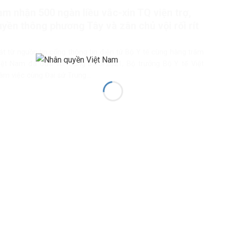
am nhận 500 ngàn liều vắc-xin TQ viện trợ,
uyền thông phương Tây và zân chủ vội rối rít
t từ nguồn tin cổng thông tin điện tử Bộ Y tế cùng hàng trăm
ệt Nam đã đưa tin: Sáng 31/3/2021, Bộ trưởng Bộ Y tế Việt
m việc cùng Đại sứ Trung...