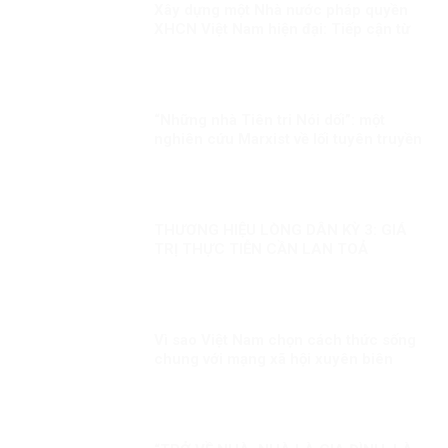
Xây dựng một Nhà nước pháp quyền
XHCN Việt Nam hiện đại: Tiếp cận từ
quyền con người
“Những nhà Tiên tri Nói dối”: một
nghiên cứu Marxist về lối tuyên truyền
dân túy
THƯƠNG HIỆU LÒNG DÂN KỲ 3: GIÁ
TRỊ THỰC TIỄN CẦN LAN TOẢ
Vì sao Việt Nam chọn cách thức sống
chung với mạng xã hội xuyên biên
giới?