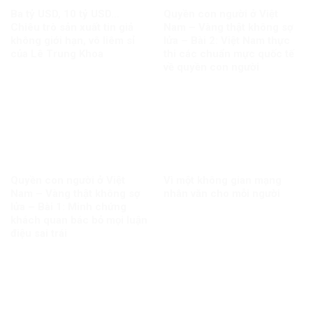
Ba tỷ USD, 10 tỷ USD…
Quyền con người ở Việt
Chiêu trò sản xuất tin giả
Nam – Vàng thật không sợ
không giới hạn, vô liêm sỉ
lửa – Bài 2: Việt Nam thực
của Lê Trung Khoa
thi các chuẩn mực quốc tế
về quyền con người
Quyền con người ở Việt
Vì một không gian mạng
Nam – Vàng thật không sợ
nhân văn cho mỗi người
lửa – Bài 1: Minh chứng
khách quan bác bỏ mọi luận
điệu sai trái