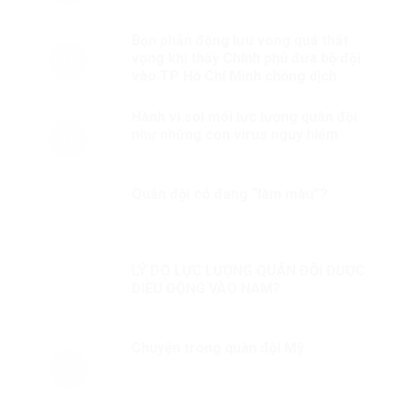
Bọn phản động lưu vong quá thất
vọng khi thấy Chính phủ đưa bộ đội
vào TP Hồ Chí Minh chống dịch
Hành vi soi mói lực lượng quân đội
như những con virus nguy hiểm
Quân đội có đang “làm màu”?
LÝ DO LỰC LƯỢNG QUÂN ĐỘI ĐƯỢC
ĐIỀU ĐỘNG VÀO NAM?
Chuyện trong quân đội Mỹ