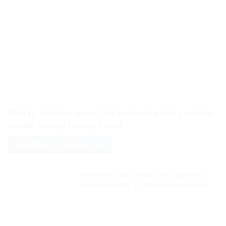
Khởi tố, bắt tạm giam Thứ trưởng Bộ Nông nghiệp
và Môi trường Hoàng Trung
NGHIÊN CỨU CHÍNH TRỊ
Thách thức về quyền con người của
Trung Quốc Kỳ 1: Chia sẻ lợi ích của
phát triển đồng đều hơn cho người
dân