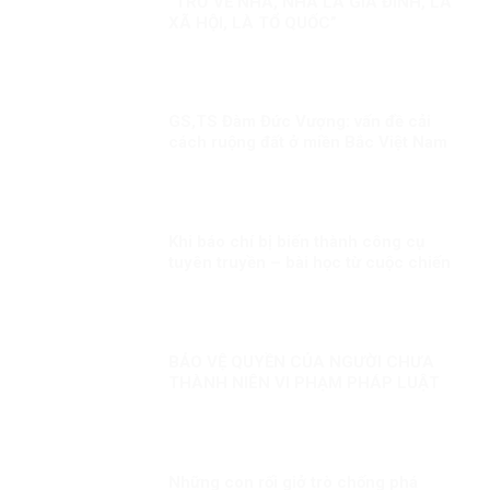
“TRỞ VỀ NHÀ, NHÀ LÀ GIA ĐÌNH, LÀ
XÃ HỘI, LÀ TỔ QUỐC”
GS,TS Đàm Đức Vượng: vấn đề cải
cách ruộng đất ở miền Bắc Việt Nam
cần nhìn nhận khách quan!
Khi báo chí bị biến thành công cụ
tuyên truyền – bài học từ cuộc chiến
Syria
BẢO VỆ QUYỀN CỦA NGƯỜI CHƯA
THÀNH NIÊN VI PHẠM PHÁP LUẬT
Những con rối giở trò chống phá