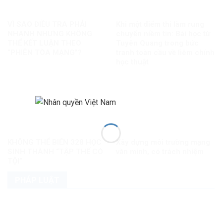
VÌ SAO ĐIỀU TRA PHẢI
Khi một điểm thi làm rung
NHANH NHƯNG KHÔNG
chuyển niềm tin: Bài học từ
THỂ KẾT LUẬN THEO
Tuyên Quang trong bức
“PHIÊN TÒA MẠNG”?
tranh toàn cầu về liêm chính
học thuật
KHÔNG THỂ BIẾN 328 HỌC
Xây dựng môi trường mạng
SINH THÀNH “TẬP THỂ CÓ
văn minh, có trách nhiệm
TỘI”
PHÁP LUẬT