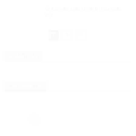
Về luận điệu phi chính trị hóa quân
đội!
1
2
QUẢNG CÁO
TIN CHÍNH TRỊ