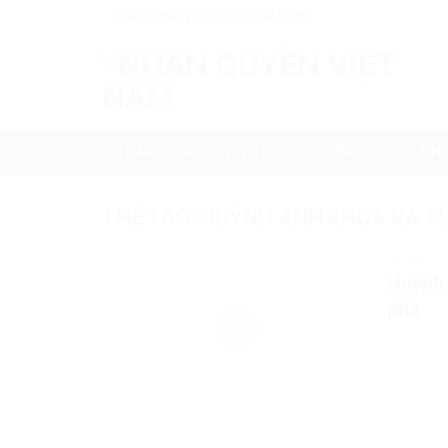
Skip
Nhanquyenvn.org@gmail.com
to
content
TRANG CHỦ
TIN TỨC
CHÍNH TRỊ – XÃ HỘ
THẺ TAG:
HUỲNH ANH KHOA RA T
MEDIA Vi
Huỳnh 
phá
...