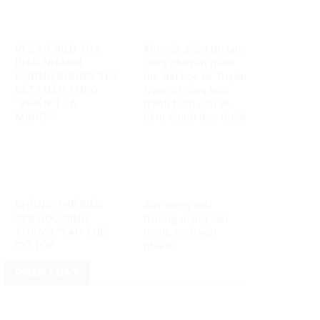
VÌ SAO ĐIỀU TRA
Khi một điểm thi làm
PHẢI NHANH
rung chuyển niềm
NHƯNG KHÔNG THỂ
tin: Bài học từ Tuyên
KẾT LUẬN THEO
Quang trong bức
“PHIÊN TÒA
tranh toàn cầu về
MẠNG”?
liêm chính học thuật
KHÔNG THỂ BIẾN
Xây dựng môi
328 HỌC SINH
trường mạng văn
THÀNH “TẬP THỂ
minh, có trách
CÓ TỘI”
nhiệm
PHÁP LUẬT