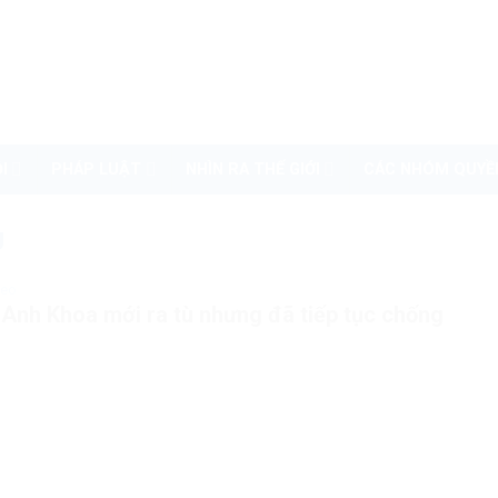
I
PHÁP LUẬT
NHÌN RA THẾ GIỚI
CÁC NHÓM QUYỀ
Ù
deo
Anh Khoa mới ra tù nhưng đã tiếp tục chống