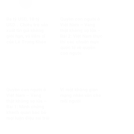
Ba tỷ USD, 10 tỷ
Quyền con người ở
USD… Chiêu trò sản
Việt Nam – Vàng
xuất tin giả không
thật không sợ lửa –
giới hạn, vô liêm sỉ
Bài 2: Việt Nam thực
của Lê Trung Khoa
thi các chuẩn mực
quốc tế về quyền
con người
Quyền con người ở
Vì một không gian
Việt Nam – Vàng
mạng nhân văn cho
thật không sợ lửa –
mỗi người
Bài 1: Minh chứng
khách quan bác bỏ
mọi luận điệu sai trái