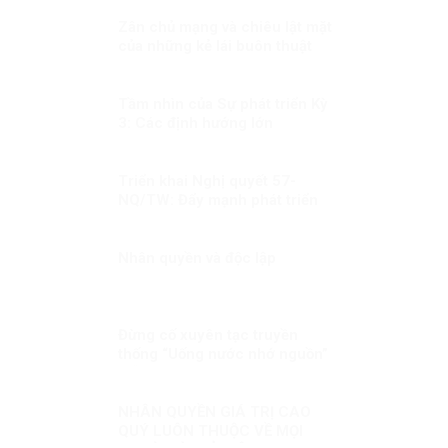
Zân chủ mạng và chiêu lật mặt
của những kẻ lái buôn thuật
ngữ
Tầm nhìn của Sự phát triển Kỳ
3: Các định hướng lớn
Triển khai Nghị quyết 57-
NQ/TW: Đẩy mạnh phát triển
nội dung số
Nhân quyền và độc lập
Đừng cố xuyên tạc truyền
thống “Uống nước nhớ nguồn”
mỗi dịp kỷ niệm Ngày Thương
binh liệt sĩ!
NHÂN QUYỀN GIÁ TRỊ CAO
QUÝ LUÔN THUỘC VỀ MỌI