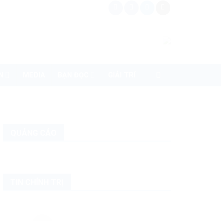
N
MEDIA
BẠN ĐỌC
GIẢI TRÍ
QUẢNG CÁO
TIN CHÍNH TRỊ