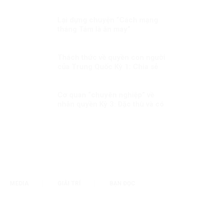
NGƯỜI KỲ II: Ở VIỆT NAM,
NHÂN QUYỀN LUÔN THUỘC VỀ
NHÂN DÂN, VÌ NHÂN DÂN
Lại dựng chuyện “Cách mạng
tháng Tám là ăn may”
Thách thức về quyền con người
của Trung Quốc Kỳ 1: Chia sẻ
lợi ích của phát triển đồng đều
hơn cho người dân
Cơ quan “chuyên nghiệp” về
nhân quyền Kỳ 3: Đặc thù và có
tính kế thừa
MEDIA
GIẢI TRÍ
BẠN ĐỌC