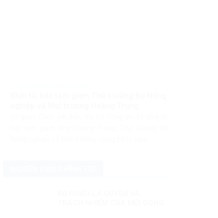
Pháp luật Pháp luật Việt Nam
Khởi tố, bắt tạm giam Thứ trưởng Bộ Nông
nghiệp và Môi trường Hoàng Trung
Cơ quan Cảnh sát điều tra Bộ Công an đã khởi tố,
bắt tạm giam ông Hoàng Trung, Thứ trưởng Bộ
Nông nghiệp và Môi trường, cùng ba bị can...
NGHIÊN CỨU CHÍNH TRỊ
BỎ PHIẾU LÀ QUYỀN VÀ
TRÁCH NHIỆM CỦA MỖI CÔNG
DÂN VIỆT NAM