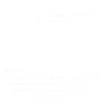
Lại dựng chuyện “Cách mạng tháng
Tám là ăn may”
Nhân Quyền
Nhân Quyền Việt Nam là trang tin tức tổng hợp 24h từ nhiều
nguồn khác nhau. Mục đích nhằm Chia Sẽ & Cập Nhật những
thông tin hữu ích cho bạn đọc. Website cũng đang trong quá
trình chạy thử nghiệm & chờ xin giấy phép hoạt động.