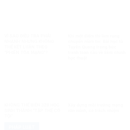
VÌ SAO ĐIỀU TRA PHẢI
Khi một điểm thi làm rung
NHANH NHƯNG KHÔNG
chuyển niềm tin: Bài học từ
THỂ KẾT LUẬN THEO
Tuyên Quang trong bức
“PHIÊN TÒA MẠNG”?
tranh toàn cầu về liêm chính
học thuật
KHÔNG THỂ BIẾN 328 HỌC
Xây dựng môi trường mạng
SINH THÀNH “TẬP THỂ CÓ
văn minh, có trách nhiệm
TỘI”
PHÁP LUẬT