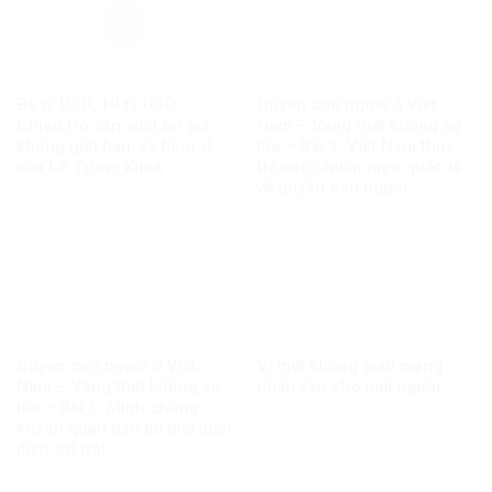
Ba tỷ USD, 10 tỷ USD…
Quyền con người ở Việt
Chiêu trò sản xuất tin giả
Nam – Vàng thật không sợ
không giới hạn, vô liêm sỉ
lửa – Bài 2: Việt Nam thực
của Lê Trung Khoa
thi các chuẩn mực quốc tế
về quyền con người
Quyền con người ở Việt
Vì một không gian mạng
Nam – Vàng thật không sợ
nhân văn cho mỗi người
lửa – Bài 1: Minh chứng
khách quan bác bỏ mọi luận
điệu sai trái