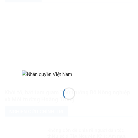
Khởi tố, bắt tạm giam Thứ trưởng Bộ Nông nghiệp
và Môi trường Hoàng Trung
NGHIÊN CỨU CHÍNH TRỊ
Không còn dễ chia rẽ người dân tộc
thiểu số ở Tây Nguyên Kỳ 1: Âm mưu