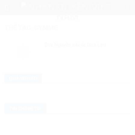
Skip
to
content
THẺ TAG:
GYMME
Duy Nguyễn nói về Dưa Leo
QUẢNG CÁO
TIN CHÍNH TRỊ