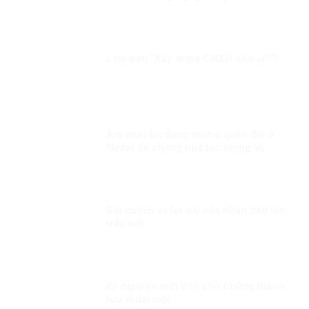
thành lập cái gọi là “Nhà nước Đêga”
Lạm bàn “Xây dựng CNXH cho ai” ?
Âm mưu lợi dụng vai trò quân đội ở
Nepal để chống phá lực lượng vũ
trang Việt Nam
Đặt quyền và lợi ích của nhân dân lên
trên hết
Kỷ nguyên mới đón chờ những thành
tựu vĩ đại mới