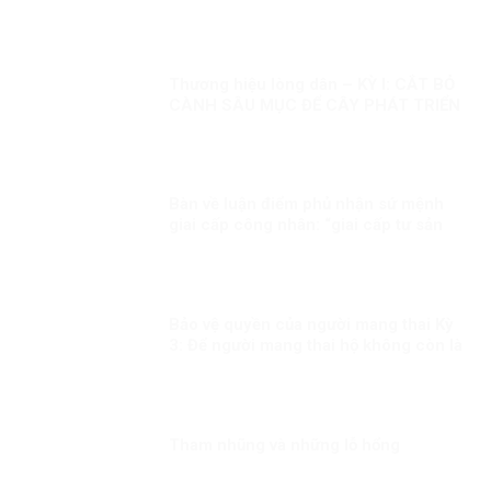
Thương hiệu lòng dân – KỲ I: CẮT BỎ
CÀNH SÂU MỤC ĐỂ CÂY PHÁT TRIỂN
Bàn về luận điểm phủ nhận sứ mệnh
giai cấp công nhân: “giai cấp tư sản
ngày nay không còn bóc lột công
nhân mà “bóc lột máy móc”?!
Bảo vệ quyền của người mang thai Kỳ
3: Để người mang thai hộ không còn là
người yếu thế
Tham nhũng và những lỗ hổng