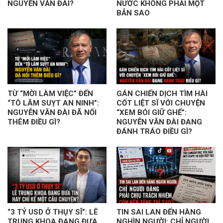
NGUYỄN VĂN ĐÀI?
NƯỚC KHÔNG PHẢI MỘT
BẢN SAO
TỪ “MỜI LÀM VIỆC” ĐẾN
GÁN CHIẾN DỊCH TÌM HÀI
“TÔ LÂM SUỴT AN NINH”:
CỐT LIỆT SĨ VỚI CHUYỆN
NGUYỄN VĂN ĐÀI ĐÃ NỐI
“XEM BÓI GIỮ GHẾ”:
THÊM ĐIỀU GÌ?
NGUYỄN VĂN ĐÀI ĐANG
ĐÁNH TRÁO ĐIỀU GÌ?
“3 TỶ USD Ở THỤY SĨ”: LÊ
TIN SAI LAN ĐẾN HÀNG
TRUNG KHOA ĐANG ĐƯA
NGHÌN NGƯỜI: CHỈ NGƯỜI