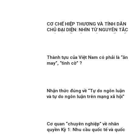
tố cáo tham nhũng
CƠ CHẾ HIỆP THƯƠNG VÀ TÍNH DÂN
CHỦ ĐẠI DIỆN: NHÌN TỪ NGUYÊN TẮC
PHÁP QUYỀN VÀ SO SÁNH QUỐC TẾ
Thành tựu của Việt Nam có phải là “ăn
may”, “tình cờ” ?
Nhận thức đúng về “Tự do ngôn luận
và tự do ngôn luận trên mạng xã hội”
Cơ quan “chuyên nghiệp” về nhân
quyền Kỳ 1: Nhu cầu quốc tế và quốc
gia