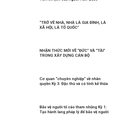
“TRỞ VỀ NHÀ, NHÀ LÀ GIA ĐÌNH, LÀ
XÃ HỘI, LÀ TỔ QUỐC”
NHẬN THỨC MỚI VỀ “ĐỨC” VÀ “TÀI”
TRONG XÂY DỰNG CÁN BỘ
Cơ quan “chuyên nghiệp” về nhân
quyền Kỳ 3: Đặc thù và có tính kế thừa
Bảo vệ người tố cáo tham nhũng Kỳ 1:
Tạo hành lang pháp lý để bảo vệ người