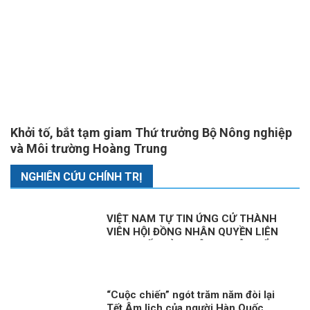
Khởi tố, bắt tạm giam Thứ trưởng Bộ Nông nghiệp
và Môi trường Hoàng Trung
NGHIÊN CỨU CHÍNH TRỊ
VIỆT NAM TỰ TIN ỨNG CỬ THÀNH
VIÊN HỘI ĐỒNG NHÂN QUYỀN LIÊN
HỢP QUỐC KỲ 1: CÔNG CUỘC ĐỔI
MỚI – NỀN TẢNG BẢO ĐẢM QUYỀN
CON NGƯỜI
“Cuộc chiến” ngót trăm năm đòi lại
Tết Âm lịch của người Hàn Quốc