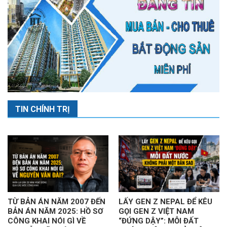
TIN CHÍNH TRỊ
TỪ BẢN ÁN NĂM 2007 ĐẾN
LẤY GEN Z NEPAL ĐỂ KÊU
BẢN ÁN NĂM 2025: HỒ SƠ
GỌI GEN Z VIỆT NAM
CÔNG KHAI NÓI GÌ VỀ
“ĐỨNG DẬY”: MỖI ĐẤT