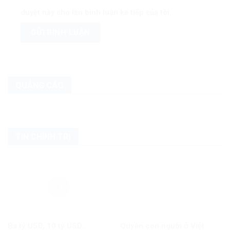
duyệt này cho lần bình luận kế tiếp của tôi.
QUẢNG CÁO
TIN CHÍNH TRỊ
Ba tỷ USD, 10 tỷ USD…
Quyền con người ở Việt