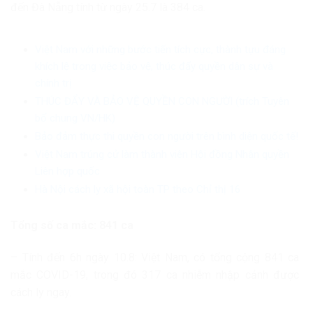
đến Đà Nẵng tính từ ngày 25.7 là 384 ca.
Việt Nam với những bước tiến tích cực, thành tựu đáng
khích lệ trong việc bảo vệ, thúc đẩy quyền dân sự và
chính trị
THÚC ĐẨY VÀ BẢO VỆ QUYỀN CON NGƯỜI (trích Tuyên
bố chung VN/HK)
Bảo đảm thực thi quyền con người trên bình diện quốc tế!
Việt Nam trúng cử làm thành viên Hội đồng Nhân quyền
Liên hợp quốc
Hà Nội cách ly xã hội toàn TP theo Chỉ thị 16
Tổng số ca mắc: 841 ca
– Tính đến 6h ngày 10.8: Việt Nam, có tổng cộng 841 ca
mắc COVID-19, trong đó 317 ca nhiễm nhập cảnh được
cách ly ngay.