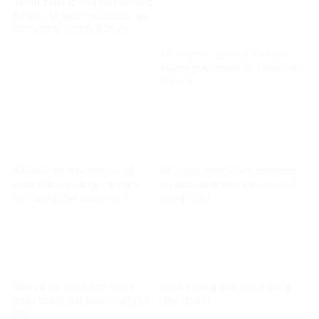
Thuật toán không biết thương
trẻ em: Vì sao nhiều quốc gia
đang tăng cường bảo vệ
người dưới 16 tuổi trên mạng
Không chỉ hạn chế, cần tạo
xã hội?
không gian mạng an toàn cho
trẻ em
Kết nối nguồn lực quốc tế
Mở rộng cơ hội tiếp cận dịch
phát triển kỹ năng, việc làm
vụ sức khỏe sinh sản cho nữ
bền vững cho thanh niên
công nhân
Bảo vệ trẻ em trước vòng
Quyền công dân trong thế giới
xoáy của thuật toán mạng xã
đầy chia rẽ
hội