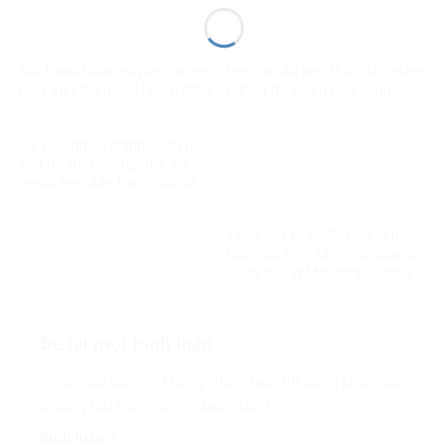
Đối thoại Nhân quyền thường
Hợp lực đa bên thúc đẩy giảm
niên Việt Nam – EU năm 2026
nghèo đa chiều bền vững
Dự kiến nhiều chính sách ưu
tiên hỗ trợ học tập đối với
người học dân tộc thiểu số
rất ít người
Tổng thư ký LHQ: ‘Hãy tiếp
tục thực hiện tầm nhìn của cố
Tổng thống Mandela về một
thế giới công bằng, toàn diện,
bình đẳng và hòa bình’
Để lại một bình luận
Email của bạn sẽ không được hiển thị công khai.
Các
trường bắt buộc được đánh dấu
*
Bình luận
*