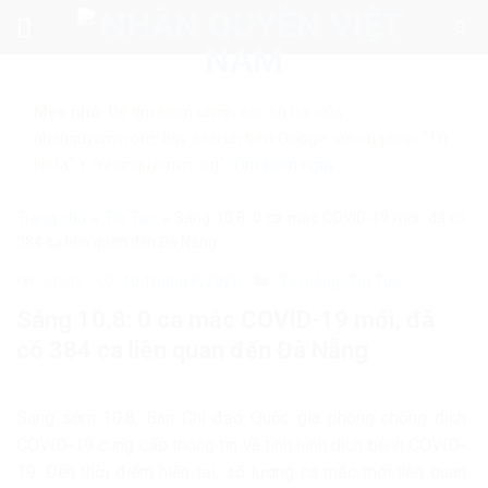
Skip
to
content
Mẹo nhỏ:
Để tìm kiếm chính xác tin bài của
nhanquyenvn.org, hãy search trên Google với cú pháp: "Từ
khóa" + "nhanquyenvn.org".
Tìm kiếm ngay
Trang chủ
»
Tin Tức
»
Sáng 10.8: 0 ca mắc COVID-19 mới, đã có
384 ca liên quan đến Đà Nẵng
24343
10 Tháng 8, 2020
Tin nóng
Tin Tức
Sáng 10.8: 0 ca mắc COVID-19 mới, đã
có 384 ca liên quan đến Đà Nẵng
Sáng sớm 10.8, Ban Chỉ đạo Quốc gia phòng chống dịch
COVID-19 cung cấp thông tin về tình hình dịch bệnh COVID-
19. Đến thời điểm hiện tại, số lượng ca mắc mới liên quan