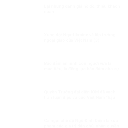
Lại những đánh giá hồ đồ, thiếu khách
quan
Xung đột Nga-Ukraine và lập trường
ngoại giao của Việt Nam (3)
Bảo đảm an ninh con người vừa là
mục tiêu, là động lực bảo đảm cho sự
ổn định chính trị, phát triển đất nước
Kỳ 1: An ninh con người – vấn đề toàn
cầu
Quyền Trưởng đại diện IOM đã vạch
trần luận điệu vu cáo Việt Nam “hậu
thuẫn” cho tội phạm buôn bán người
của băng nhóm BPSOS!
Ca ngợi chế độ Ngô Đình Diệm là xúc
phạm các giá trị dân chủ, nhân quyền