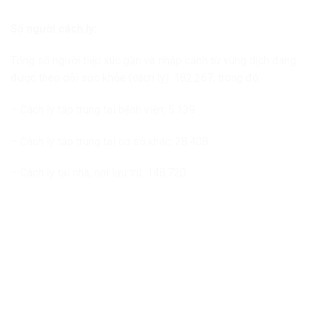
Số người cách ly:
Tổng số người tiếp xúc gần và nhập cảnh từ vùng dịch đang
được theo dõi sức khỏe (cách ly): 182.267, trong đó:
– Cách ly tập trung tại bệnh viện: 5.139
– Cách ly tập trung tại cơ sở khác: 28.408
– Cách ly tại nhà, nơi lưu trú: 148.720