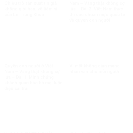
Chiêu trò sản xuất tin giả
Nam – Vàng thật không sợ
không giới hạn, vô liêm sỉ
lửa – Bài 2: Việt Nam thực
của Lê Trung Khoa
thi các chuẩn mực quốc tế
về quyền con người
Quyền con người ở Việt
Vì một không gian mạng
Nam – Vàng thật không sợ
nhân văn cho mỗi người
lửa – Bài 1: Minh chứng
khách quan bác bỏ mọi luận
điệu sai trái