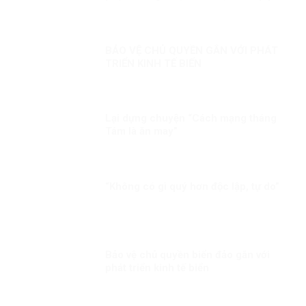
BẢO VỆ CHỦ QUYỀN GẮN VỚI PHÁT
TRIỂN KINH TẾ BIẾN
Lại dựng chuyện “Cách mạng tháng
Tám là ăn may”
“Không có gì quý hơn độc lập, tự do”
Bảo vệ chủ quyền biển đảo gắn với
phát triển kinh tế biển