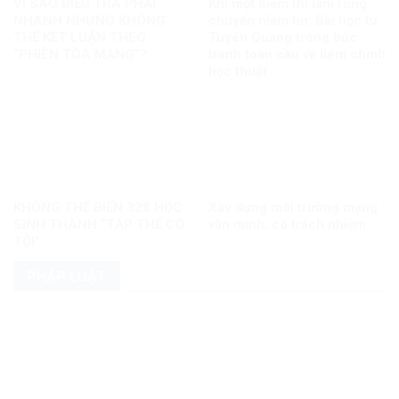
VÌ SAO ĐIỀU TRA PHẢI
Khi một điểm thi làm rung
NHANH NHƯNG KHÔNG
chuyển niềm tin: Bài học từ
THỂ KẾT LUẬN THEO
Tuyên Quang trong bức
“PHIÊN TÒA MẠNG”?
tranh toàn cầu về liêm chính
học thuật
KHÔNG THỂ BIẾN 328 HỌC
Xây dựng môi trường mạng
SINH THÀNH “TẬP THỂ CÓ
văn minh, có trách nhiệm
TỘI”
PHÁP LUẬT