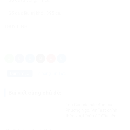
– Số ca tử vong: 11 ca.
– Số ca điều trị khỏi: 395 ca.
THÙY LINH
Danh mục:
Tin nóng
Tin Tức
Bài viết cùng chủ đề:
Tòa Canada bác đơn của
Phương Ngô, VinFast chính
thức vượt “cửa ải” đầu tiên
trong vụ kiện xuyên biên giới