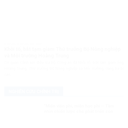
PHÁP LUẬT PHÁP LUẬT VIỆT NAM
Khởi tố, bắt tạm giam Thứ trưởng Bộ Nông nghiệp
và Môi trường Hoàng Trung
Cơ quan Cảnh sát điều tra Bộ Công an đã khởi tố, bắt tạm giam ông
Hoàng Trung, Thứ trưởng Bộ Nông nghiệp và Môi trường, cùng ba bị
can...
NGHIÊN CỨU CHÍNH TRỊ
“Miễn viện phí, miễn học phí – Tầm
nhìn chiến lược cho phát triển con
người toàn diện của Đảng và Nhà nước
Việt Nam”