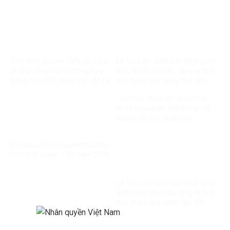
Tình hình Sudan: 75% cơ sở y
Lễ Vu Lan: Giáo hội Phật giáo
tế khôi phục hoạt động, huy
Việt Nam yêu cầu tăng ni tích
động hơn 293 triệu USD để tái
cực tham gia công tác đền
thiết
ơn đáp nghĩa
Tây Ninh: Khởi tố vụ án nuôi
nhốt, mua bán 104 động vật
hoang dã trái pháp luật
Đối thoại Nhân quyền thường
niên Việt Nam – EU năm 2026
Lễ Vu Lan: Giáo hội Phật giáo
Việt Nam yêu cầu tăng ni tích
cực tham gia công tác đền
ơn đáp nghĩa