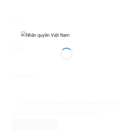
Tên
*
Email
*
Trang web
Lưu tên của tôi, email, và trang web trong trình
duyệt này cho lần bình luận kế tiếp của tôi.