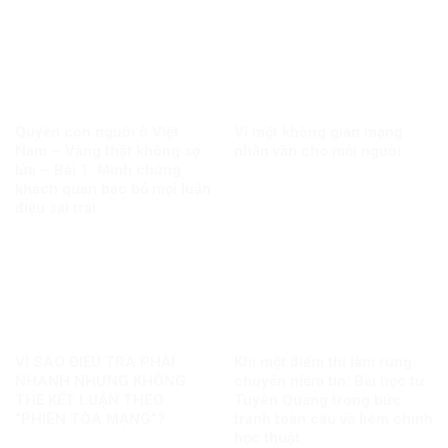
Quyền con người ở Việt
Vì một không gian mạng
Nam – Vàng thật không sợ
nhân văn cho mỗi người
lửa – Bài 1: Minh chứng
khách quan bác bỏ mọi luận
điệu sai trái
VÌ SAO ĐIỀU TRA PHẢI
Khi một điểm thi làm rung
NHANH NHƯNG KHÔNG
chuyển niềm tin: Bài học từ
THỂ KẾT LUẬN THEO
Tuyên Quang trong bức
“PHIÊN TÒA MẠNG”?
tranh toàn cầu về liêm chính
học thuật