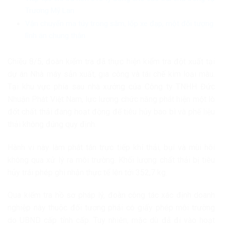
Trương Mỹ Lan
Vận chuyển ma túy trong săm, lốp xe đạp, một đối tượng
lĩnh án chung thân
Chiều 8/5, đoàn kiểm tra đã thực hiện kiểm tra đột xuất tại
dự án Nhà máy sản xuất, gia công và tái chế kim loại màu.
Tại khu vực phía sau nhà xưởng của Công ty TNHH Đức
Nhuận Phát Việt Nam, lực lượng chức năng phát hiện một lò
đốt chất thải đang hoạt động để tiêu hủy bao bì và phế liệu
thải không đúng quy định.
Hành vi này làm phát tán trực tiếp khí thải, bụi và mùi hôi
không qua xử lý ra môi trường. Khối lượng chất thải bị tiêu
hủy trái phép ghi nhận thực tế lên tới 352,7 kg.
Qua kiểm tra hồ sơ pháp lý, đoàn công tác xác định doanh
nghiệp này thuộc đối tượng phải có giấy phép môi trường
do UBND cấp tỉnh cấp. Tuy nhiên, mặc dù đã đi vào hoạt