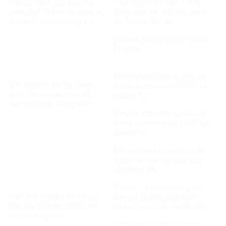
Hai cựu lãnh đạo Cục Hải
Tiếp tục chi trả hơn 318 tỷ
quan lĩnh 13 năm tù trong vụ
đồng cho các trái chủ trong
sản xuất thực phẩm giả ở
vụ Trương Mỹ Lan
MediPhar
Cháy xe khách khiến 7 người
tử vong​
Điều tra mở rộng vụ tiêu cực
Vận chuyển ma túy trong
trong thi tốt nghiệp THPT tại
săm, lốp xe đạp, một đối
Quảng Trị
tượng lĩnh án chung thân
Điều tra mở rộng vụ tiêu cực
trong thi tốt nghiệp THPT tại
Quảng Trị
Bắt quả tang vụ vận chuyển
3.200 viên ma túy qua biên
giới Nghệ An
Phạt tù 19 bị cáo trong vụ
Triệt phá chuyên án ma túy
làm giả 13 triệu sản phẩm
lớn, thu giữ hơn 15.000 viên
bảo vệ sức khỏe Herbitech
ma túy tổng hợp
Cà Mau: Lĩnh án tù vì nhận