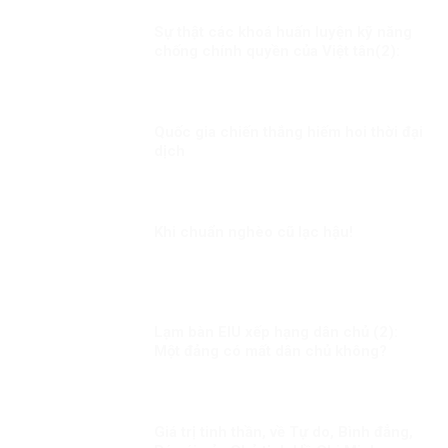
Sự thật các khoá huấn luyện kỹ năng
chống chính quyền của Việt tân(2):
thủ đoạn tuyển chọn người thông qua
huấn luyện!
Quốc gia chiến thắng hiếm hoi thời đại
dịch
Khi chuẩn nghèo cũ lạc hậu!
Lạm bàn EIU xếp hạng dân chủ (2):
Một đảng có mất dân chủ không?
Giá trị tinh thần, về Tự do, Bình đẳng,