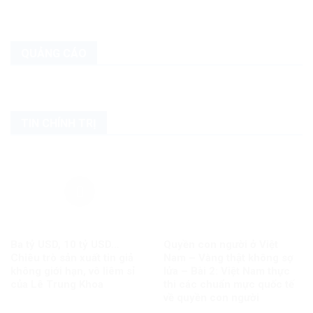
QUẢNG CÁO
TIN CHÍNH TRỊ
Ba tỷ USD, 10 tỷ USD…
Quyền con người ở Việt
Chiêu trò sản xuất tin giả
Nam – Vàng thật không sợ
không giới hạn, vô liêm sỉ
lửa – Bài 2: Việt Nam thực
của Lê Trung Khoa
thi các chuẩn mực quốc tế
về quyền con người