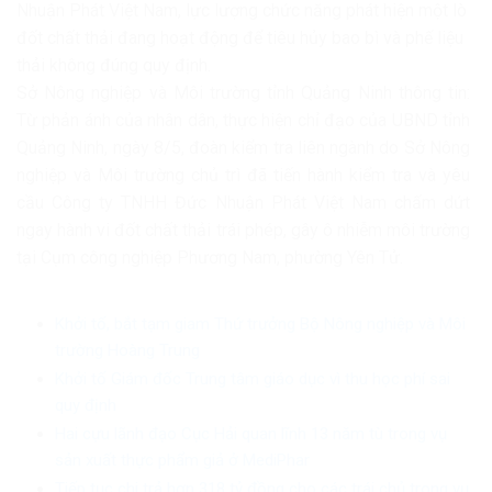
Nhuận Phát Việt Nam, lực lượng chức năng phát hiện một lò
đốt chất thải đang hoạt động để tiêu hủy bao bì và phế liệu
thải không đúng quy định.
Sở Nông nghiệp và Môi trường tỉnh Quảng Ninh thông tin:
Từ phản ánh của nhân dân, thực hiện chỉ đạo của UBND tỉnh
Quảng Ninh, ngày 8/5, đoàn kiểm tra liên ngành do Sở Nông
nghiệp và Môi trường chủ trì đã tiến hành kiểm tra và yêu
cầu Công ty TNHH Đức Nhuận Phát Việt Nam chấm dứt
ngay hành vi đốt chất thải trái phép, gây ô nhiễm môi trường
tại Cụm công nghiệp Phương Nam, phường Yên Tử.
Khởi tố, bắt tạm giam Thứ trưởng Bộ Nông nghiệp và Môi
trường Hoàng Trung
Khởi tố Giám đốc Trung tâm giáo dục vì thu học phí sai
quy định
Hai cựu lãnh đạo Cục Hải quan lĩnh 13 năm tù trong vụ
sản xuất thực phẩm giả ở MediPhar
Tiếp tục chi trả hơn 318 tỷ đồng cho các trái chủ trong vụ