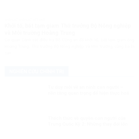
PHÁP LUẬT PHÁP LUẬT VIỆT NAM
Khởi tố, bắt tạm giam Thứ trưởng Bộ Nông nghiệp
và Môi trường Hoàng Trung
Cơ quan Cảnh sát điều tra Bộ Công an đã khởi tố, bắt tạm giam ông
Hoàng Trung, Thứ trưởng Bộ Nông nghiệp và Môi trường, cùng ba bị
can...
NGHIÊN CỨU CHÍNH TRỊ
Tư duy mới về an ninh con người –
nền tảng quan trọng để hiện thực hoá
khát vọng, mục tiêu phát triển đất
nước Kỳ 1: Lấy con người là trung tâm
Thách thức về quyền con người của
Trung Quốc Kỳ 2: Những thay đổi lớn