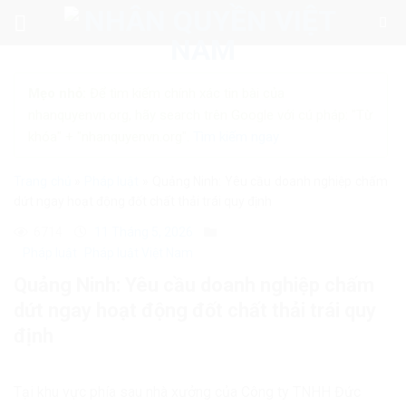
Skip
to
content
Mẹo nhỏ:
Để tìm kiếm chính xác tin bài của
nhanquyenvn.org, hãy search trên Google với cú pháp: "Từ
khóa" + "nhanquyenvn.org".
Tìm kiếm ngay
Trang chủ
»
Pháp luật
»
Quảng Ninh: Yêu cầu doanh nghiệp chấm
dứt ngay hoạt động đốt chất thải trái quy định
6714
11 Tháng 5, 2026
Pháp luật
Pháp luật Việt Nam
Quảng Ninh: Yêu cầu doanh nghiệp chấm
dứt ngay hoạt động đốt chất thải trái quy
định
Tại khu vực phía sau nhà xưởng của Công ty TNHH Đức