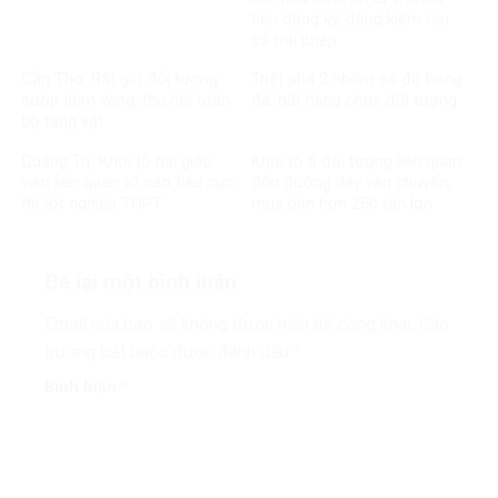
tiền đăng ký, đăng kiểm tàu
cá trái phép
Cần Thơ: Bắt giữ đối tượng
Triệt phá 2 nhóm cá độ bóng
cướp tiệm vàng, thu hồi toàn
đá, bắt hàng chục đối tượng
bộ tang vật
Quảng Trị: Khởi tố hai giáo
Khởi tố 6 đối tượng liên quan
viên liên quan tố cáo tiêu cực
đến đường dây vận chuyển,
thi tốt nghiệp THPT
mua bán hơn 250 tấn lợn
bệnh
Để lại một bình luận
Email của bạn sẽ không được hiển thị công khai.
Các
trường bắt buộc được đánh dấu
*
Bình luận
*