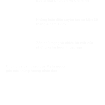
Bác ái của Chủ tịch Hồ Chi Minh
Những luận điệu xuyên tạc sự kiện 30
tháng 4 năm 1975
Zân chủ mạng và chiêu lật mặt của
những kẻ lái buôn thuật ngữ
Chủ nghĩa can thiệp của Mỹ là nguồn
gốc của khủng hoảng nhân đạo