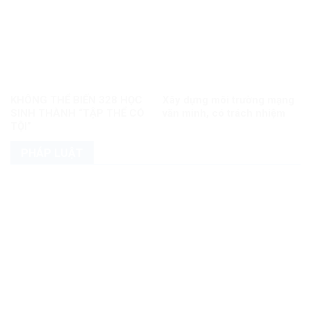
KHÔNG THỂ BIẾN 328 HỌC
Xây dựng môi trường mạng
SINH THÀNH “TẬP THỂ CÓ
văn minh, có trách nhiệm
TỘI”
PHÁP LUẬT