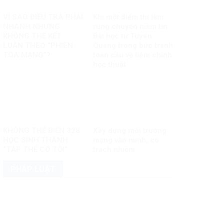
VÌ SAO ĐIỀU TRA PHẢI
Khi một điểm thi làm
NHANH NHƯNG
rung chuyển niềm tin:
KHÔNG THỂ KẾT
Bài học từ Tuyên
LUẬN THEO “PHIÊN
Quang trong bức tranh
TÒA MẠNG”?
toàn cầu về liêm chính
học thuật
KHÔNG THỂ BIẾN 328
Xây dựng môi trường
HỌC SINH THÀNH
mạng văn minh, có
“TẬP THỂ CÓ TỘI”
trách nhiệm
PHÁP LUẬT