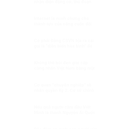
nhận diện động cơ, thủ đoạn
tạo virus “tin giả” của thế lực
chống phá đất nước!
Internet là minh chứng cho
thành tựu của công cuộc đổi
mới vì quyền con người
Có phải Đảng CSVN bịa ra cái
gọi là “diễn biến hòa bình” để
hù dọa nhân dân?
Không thể bôi đen giai cấp
công nhân Việt Nam bằng một
câu chuyện bịa đặt
Cơ quan “chuyên nghiệp” về
nhân quyền Kỳ 2: Cơ sở chính
trị, pháp lý cho việc xây dựng
CQNQQG ở Việt Nam
Nếu quả người cầm đầu Việt
Minh là thánh Nguyễn Ái Quốc
thì tôi sẵn sàng thoái vị ngay