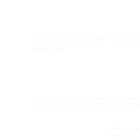
Khởi tố, bắt tạm giam Thứ trưởng
Khởi tố Giám
Bộ Nông nghiệp và Môi trường
dục vì thu họ
Hoàng Trung
Tiếp tục chi trả hơn 318 tỷ đồng
Vận chuyển m
cho các trái chủ trong vụ Trương
xe đạp, một đ
Mỹ Lan
chung thân
Bắt quả tang
viên ma túy 