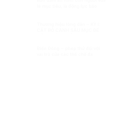
Bảo đảm an ninh con người vừa
là mục tiêu, là động lực bảo
đảm cho sự ổn định chính trị,
phát triển đất nước Kỳ 2: Mối
quan hệ giữa an ninh con người
Thương hiệu lòng dân – KỲ I:
và an ninh quốc gia
CẮT BỎ CÀNH SÂU MỤC ĐỂ
CÂY PHÁT TRIỂN
Biển Đông – phép thử đối với
vai trò của các thể chế đa
phương khu vực trong xây dựng
niềm tin