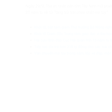
Ngày 29/9, Tòa án nhân dân tỉnh Tây Ninh mở phi
20 năm tù về tội “tàng trữ trái phép chất ma túy.”
Khởi tố, bắt tạm giam Thứ trưởng Bộ Nông ngh
Khởi tố Giám đốc Trung tâm giáo dục vì thu học
Hai cựu lãnh đạo Cục Hải quan lĩnh 13 năm tù 
Tiếp tục chi trả hơn 318 tỷ đồng cho các trái 
Vận chuyển ma túy trong săm, lốp xe đạp, một 