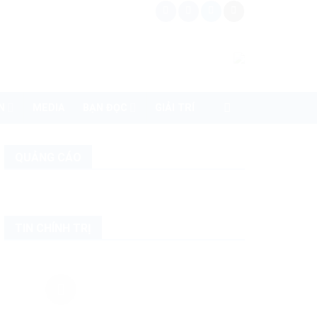
N
MEDIA
BẠN ĐỌC
GIẢI TRÍ
QUẢNG CÁO
TIN CHÍNH TRỊ