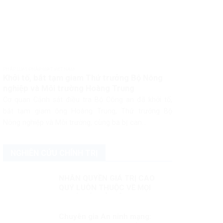
PHÁP LUẬT PHÁP LUẬT VIỆT NAM
Khởi tố, bắt tạm giam Thứ trưởng Bộ Nông
nghiệp và Môi trường Hoàng Trung
Cơ quan Cảnh sát điều tra Bộ Công an đã khởi tố,
bắt tạm giam ông Hoàng Trung, Thứ trưởng Bộ
Nông nghiệp và Môi trường, cùng ba bị can...
NGHIÊN CỨU CHÍNH TRỊ
NHÂN QUYỀN GIÁ TRỊ CAO
QUÝ LUÔN THUỘC VỀ MỌI
NGƯỜI KỲ II: Ở VIỆT NAM,
NHÂN QUYỀN LUÔN THUỘC VỀ
NHÂN DÂN, VÌ NHÂN DÂN
Chuyên gia An ninh mạng: