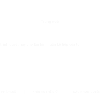
Trang web
trình duyệt này cho lần bình luận kế tiếp của tôi.
PHÁP LUẬT
NHÌN RA THẾ GIỚI
CÁC NHÓM QUYỀN