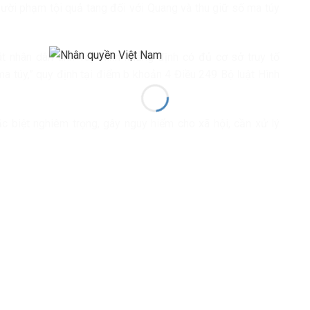
ười phạm tội quả tang đối với Quang và thu giữ số ma túy
 nhân dân tỉnh Tây Ninh khẳng định có đủ cơ sở truy tố
ma túy,” quy định tại điểm b khoản 4 Điều 249 Bộ luật Hình
c biệt nghiêm trọng, gây nguy hiểm cho xã hội, cần xử lý