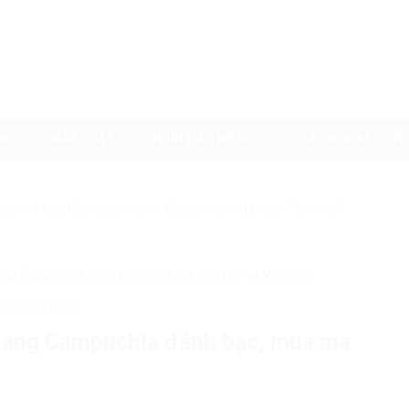
I
PHÁP LUẬT
NHÌN RA THẾ GIỚI
CÁC NHÓM QUYỀ
uyenvn.org, hãy search trên Google với cú pháp: "Từ khóa"
sang Campuchia đánh bạc, mua ma túy đem về Việt Nam
luật Việt Nam
 sang Campuchia đánh bạc, mua ma