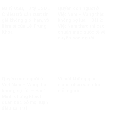
Ba tỷ USD, 10 tỷ USD…
Quyền con người ở
Chiêu trò sản xuất tin
Việt Nam – Vàng thật
giả không giới hạn, vô
không sợ lửa – Bài 2:
liêm sỉ của Lê Trung
Việt Nam thực thi các
Khoa
chuẩn mực quốc tế về
quyền con người
Quyền con người ở
Vì một không gian
Việt Nam – Vàng thật
mạng nhân văn cho
không sợ lửa – Bài 1:
mỗi người
Minh chứng khách
quan bác bỏ mọi luận
điệu sai trái