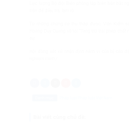
Lực lượng Bộ đội Biên phòng lập biên bản bắt ng
trên để điều tra, làm rõ.
Từ những chứng cứ thu thập được, Viện Kiểm sát
Hoàng Duy Quang về tội “Tàng trữ trái phép chất 
sự.
Hội đồng xét xử nhận định hành vi của bị cáo đặ
nghiêm minh./.
Danh mục:
Pháp luật
Pháp luật Việt Nam
Bài viết cùng chủ đề: