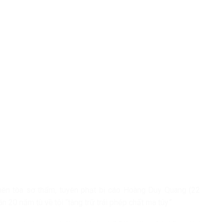
iên tòa sơ thẩm, tuyên phạt bị cáo Hoàng Duy Quang (22
n 20 năm tù về tội “tàng trữ trái phép chất ma túy.”