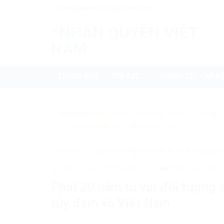
Skip
Nhanquyenvn.org@gmail.com
to
content
TRANG CHỦ
TIN TỨC
CHÍNH TRỊ – XÃ HỘ
Mẹo nhỏ:
Để tìm kiếm chính xác tin bài của nhanq
+ "nhanquyenvn.org".
Tìm kiếm ngay
Trang chủ
»
Pháp luật
»
Phạt 20 năm tù với đối tượng 
24078
30 Tháng 9, 2025
Pháp luật
Pháp 
Phạt 20 năm tù với đối tượng
túy đem về Việt Nam