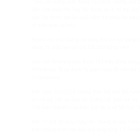
Theo cáo trạng, cuối tháng 12/2024, Hoàng Duy Q
đến Cửa khẩu Mỹ Quý Tây thuộc ấp 4, xã Mỹ Quý T
tỉnh Tây Ninh), sau đó xuất cảnh trái phép để sa
rõ nhân thân, lai lịch).
Người này cho Quang sử dụng thử ma túy dạng thu
được Tý chào bán với giá 350.000 đồng/viên.
Sau một lần thắng bạc được 130 triệu đồng trong
MDMA của Tý và được Tý giao trước 80 viên để cù
ở Campuchia.
Đến ngày 5/1/2025, Quang thuê ôtô chở đối tượn
số ma túy còn lại. Sau đó, Quang cất giấu ma túy
Việt Nam qua khu vực biên giới ấp 4, xã Mỹ Quý Tây
Đến 11 giờ 30 cùng ngày, khi Quang đi qua Trạm
biên phòng phát hiện, bắt quả tang cùng 1.713 v