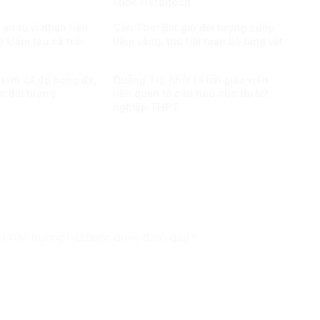
khỏe Herbitech
án tù vì nhận tiền
Cần Thơ: Bắt giữ đối tượng cướp
 kiểm tàu cá trái
tiệm vàng, thu hồi toàn bộ tang vật
nhóm cá độ bóng đá,
Quảng Trị: Khởi tố hai giáo viên
c đối tượng
liên quan tố cáo tiêu cực thi tốt
nghiệp THPT
i.
Các trường bắt buộc được đánh dấu
*