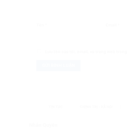
Tên
*
Email
*
Lưu tên của tôi, email, và trang web trong 
TIN TỨC
CHÍNH TRỊ - XÃ HỘI
Nhân Quyền