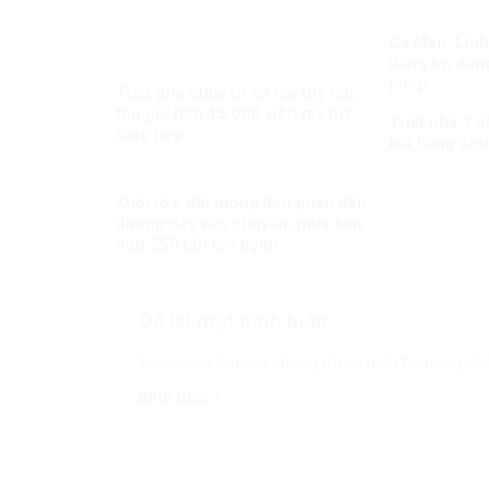
Cà Mau: Lĩnh 
đăng ký, đăng
phép
Triệt phá chuyên án ma túy lớn,
thu giữ hơn 15.000 viên ma túy
Triệt phá 2 
tổng hợp
bắt hàng chụ
Khởi tố 6 đối tượng liên quan đến
đường dây vận chuyển, mua bán
hơn 250 tấn lợn bệnh
Để lại một bình luận
Email của bạn sẽ không được hiển thị công kha
Bình luận
*