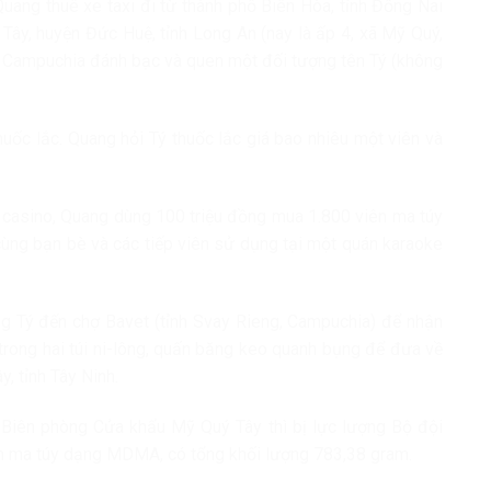
uang thuê xe taxi đi từ thành phố Biên Hòa, tỉnh Đồng Nai
ây, huyện Đức Huệ, tỉnh Long An (nay là ấp 4, xã Mỹ Quý,
ng Campuchia đánh bạc và quen một đối tượng tên Tý (không
ốc lắc. Quang hỏi Tý thuốc lắc giá bao nhiêu một viên và
 casino, Quang dùng 100 triệu đồng mua 1.800 viên ma túy
ng bạn bè và các tiếp viên sử dụng tại một quán karaoke
g Tý đến chợ Bavet (tỉnh Svay Rieng, Campuchia) để nhận
 trong hai túi ni-lông, quấn băng keo quanh bụng để đưa về
, tỉnh Tây Ninh.
 Biên phòng Cửa khẩu Mỹ Quý Tây thì bị lực lượng Bộ đội
iên ma túy dạng MDMA, có tổng khối lượng 783,38 gram.