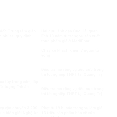
 đốc Trung tâm giáo
Hai cựu lãnh đạo Cục Hải quan
c phí sai quy định
lĩnh 13 năm tù trong vụ sản xuất
thực phẩm giả ở MediPhar
Cháy xe khách khiến 7 người tử
vong​
Điều tra mở rộng vụ tiêu cực trong
thi tốt nghiệp THPT tại Quảng Trị
a túy trong săm, lốp
ối tượng lĩnh án
Điều tra mở rộng vụ tiêu cực trong
thi tốt nghiệp THPT tại Quảng Trị
 vụ vận chuyển 3.200
Phạt tù 19 bị cáo trong vụ làm giả
qua biên giới Nghệ An
13 triệu sản phẩm bảo vệ sức