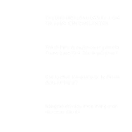
THƯƠNG HIỆU LÒNG DÂN KỲ 3: GIÁ
TRỊ THỰC TIỄN CẦN LAN TOẢ
Thách thức về quyền con người của
Trung Quốc Kỳ 4: Đâu là giải pháp?
Các tổ chức tôn giáo quốc tế đã làm
được những gì?
Năng lực đến đâu được thăng quan
tiến chức đến đó