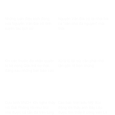
Những luận điệu kích động
Nguyễn Văn Đài cứ lải nhải bài
của Nguyễn Văn Đài cố tình
ca “dân chủ đa nguyên” mãi
xuyên tạc lịch sử
thôi
Khi các thước đo nhân quyền
Xử lý lũ lật sử, cần phải nhổ
bị bẻ cong Giải mã sự thật
tận gốc rễ bọn chúng
đằng sau những bản báo cáo
một chiều về Việt Nam
Cựu binh VNCH: Khi nghe thấy
Các bác Việt kiều Mỹ: Xúc
nói Giải Phóng rồi như trút
động khi thấy anh Bảy Lốp
nhẹ được cả tấn đá trên lưng
được tìm thấy ở công viên Lê