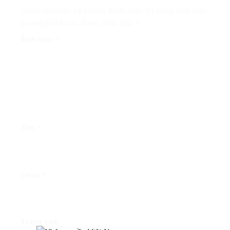
Email của bạn sẽ không được hiển thị công khai.
Các
trường bắt buộc được đánh dấu
*
Bình luận
*
Tên
*
Email
*
Trang web