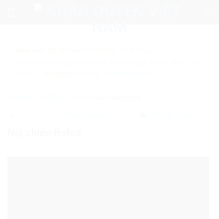
Skip
to
content
Mẹo nhỏ:
Để tìm kiếm chính xác tin bài của
nhanquyenvn.org, hãy search trên Google với cú pháp: "Từ
khóa" + "nhanquyenvn.org".
Tìm kiếm ngay
Trang chủ
»
MEDIA
»
Video
»
Nội chiến Bolsa
112322
7 Tháng mười một, 2025
MEDIA
Video
Nội chiến Bolsa