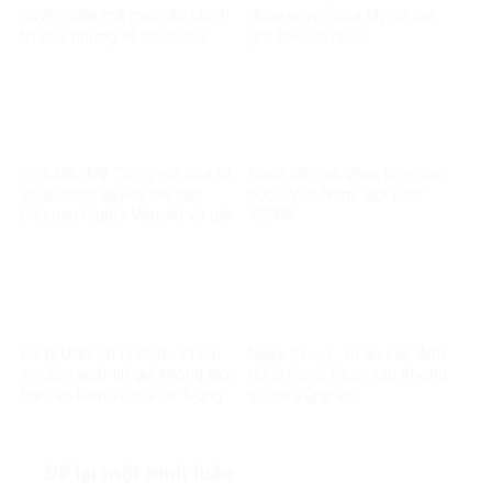
quyền: Giải mã mưu đồ chính
nhân quyền của Mỹ cả thế
trị của những tổ chức núp
giới hiểu rõ rồi!!!
bóng
Việt kiều Mỹ: Tiếng nói của tổ
Nhận diện và phản biện cáo
chức nhân quyền thế giới
buộc Việt Nam “bội ước”
(Human Rights Watch) vô giá
ICCPR
trị
Ba tỷ USD, 10 tỷ USD… Chiêu
Ngày 27 – 7: Tri ân các Anh
trò sản xuất tin giả không giới
hùng liệt sĩ Đoàn tàu Không
hạn, vô liêm sỉ của Lê Trung
số tại Vũng Rô
Khoa
Để lại một bình luận