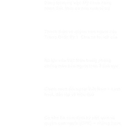
Đừng lợi dụng việc Mỹ chưa công
nhận Việt Nam có nền kinh tế thị
trường để phủ nhận thành tựu phát
triển kinh tế của Việt Nam
Thách thức về quyền con người của
Trung Quốc Kỳ 1: Chia sẻ lợi ích của
phát triển đồng đều hơn cho người
dân
Nỗ lực của Việt Nam trong phòng
chống mua bán người trên 3 lĩnh vực
“Phòng ngừa”, “Bảo vệ” và “Truy tố”
Chính sách đối ngoại Việt Nam – Linh
hoạt, độc lập và hiệu quả
Cơ chế Rà soát định kỳ phổ quát về
quyền con người (UPR) – những bước
phát triển gần đây