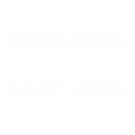
Thị Riêng
Tòa án Canada: Phương Ngô
Từ chiếc kính lúp thiên kiến
không có chứng cứ chứng
đến tiêu chuẩn kép Giải mã
minh cho các bài viết sai sự
bản chất những báo cáo nhân
thật về Vingroup
quyền về Việt Nam
Bài học nào cho nền giáo dục
Hội luận Việt kiều Mỹ: chuyện
thờ ơ trước sự mất mát hy
các “cụ” biệt động quân đang
sinh của các Anh hùng, liệt
gắng gượng tìm kiếm lại “hào
sĩ?
quang”
Phía sau tấm màn nhân
Việt kiều Mỹ An Nhiên: 2 chữ