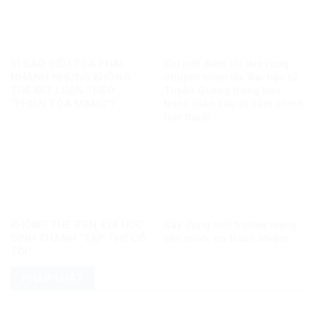
VÌ SAO ĐIỀU TRA PHẢI
Khi một điểm thi làm rung
NHANH NHƯNG KHÔNG
chuyển niềm tin: Bài học từ
THỂ KẾT LUẬN THEO
Tuyên Quang trong bức
“PHIÊN TÒA MẠNG”?
tranh toàn cầu về liêm chính
học thuật
KHÔNG THỂ BIẾN 328 HỌC
Xây dựng môi trường mạng
SINH THÀNH “TẬP THỂ CÓ
văn minh, có trách nhiệm
TỘI”
PHÁP LUẬT