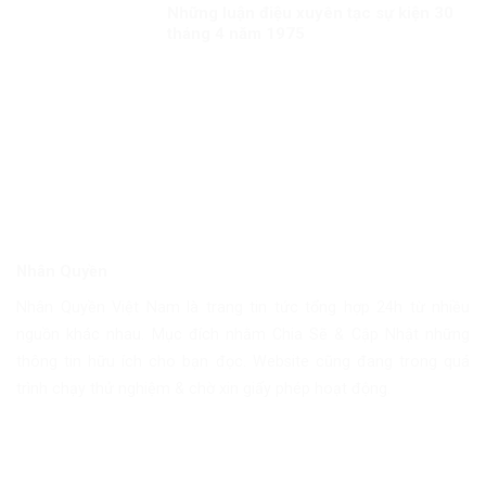
Những luận điệu xuyên tạc sự kiện 30
tháng 4 năm 1975
Nhân Quyền
Nhân Quyền Việt Nam là trang tin tức tổng hợp 24h từ nhiều
nguồn khác nhau. Mục đích nhằm Chia Sẽ & Cập Nhật những
thông tin hữu ích cho bạn đọc. Website cũng đang trong quá
trình chạy thử nghiệm & chờ xin giấy phép hoạt động.