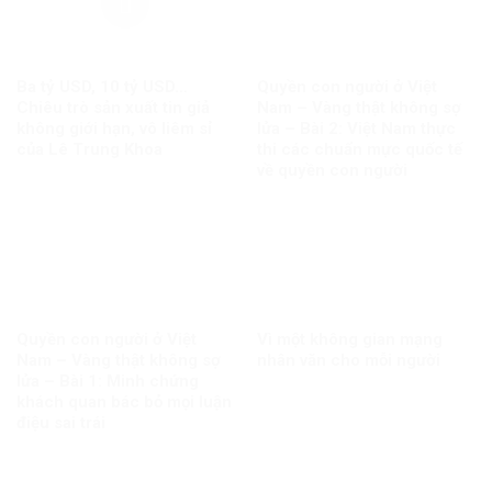
Ba tỷ USD, 10 tỷ USD…
Quyền con người ở Việt
Chiêu trò sản xuất tin giả
Nam – Vàng thật không sợ
không giới hạn, vô liêm sỉ
lửa – Bài 2: Việt Nam thực
của Lê Trung Khoa
thi các chuẩn mực quốc tế
về quyền con người
Quyền con người ở Việt
Vì một không gian mạng
Nam – Vàng thật không sợ
nhân văn cho mỗi người
lửa – Bài 1: Minh chứng
khách quan bác bỏ mọi luận
điệu sai trái