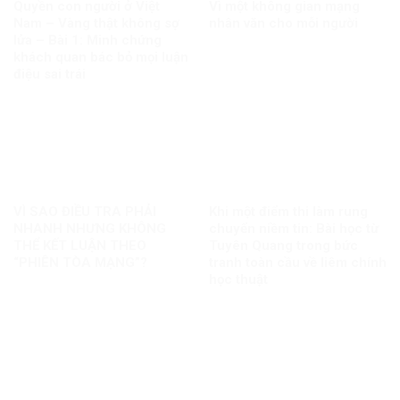
Quyền con người ở Việt
Vì một không gian mạng
Nam – Vàng thật không sợ
nhân văn cho mỗi người
lửa – Bài 1: Minh chứng
khách quan bác bỏ mọi luận
điệu sai trái
VÌ SAO ĐIỀU TRA PHẢI
Khi một điểm thi làm rung
NHANH NHƯNG KHÔNG
chuyển niềm tin: Bài học từ
THỂ KẾT LUẬN THEO
Tuyên Quang trong bức
“PHIÊN TÒA MẠNG”?
tranh toàn cầu về liêm chính
học thuật