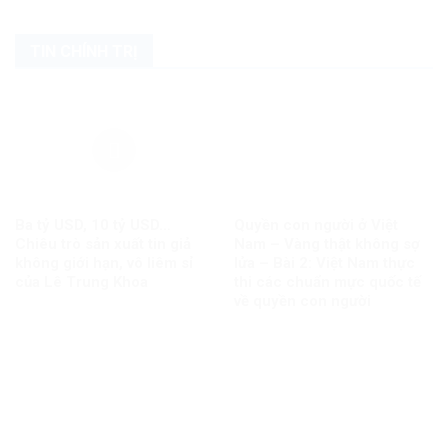
TIN CHÍNH TRỊ
Ba tỷ USD, 10 tỷ USD…
Quyền con người ở Việt
Chiêu trò sản xuất tin giả
Nam – Vàng thật không sợ
không giới hạn, vô liêm sỉ
lửa – Bài 2: Việt Nam thực
của Lê Trung Khoa
thi các chuẩn mực quốc tế
về quyền con người