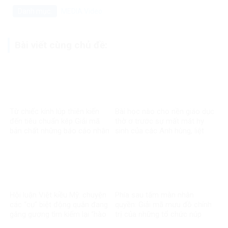
Danh mục:
MEDIA
Video
Bài viết cùng chủ đề:
Từ chiếc kính lúp thiên kiến
Bài học nào cho nền giáo dục
đến tiêu chuẩn kép Giải mã
thờ ơ trước sự mất mát hy
bản chất những báo cáo nhân
sinh của các Anh hùng, liệt
quyền về Việt Nam
sĩ?
Hội luận Việt kiều Mỹ: chuyện
Phía sau tấm màn nhân
các “cụ” biệt động quân đang
quyền: Giải mã mưu đồ chính
gắng gượng tìm kiếm lại “hào
trị của những tổ chức núp
quang”
bóng