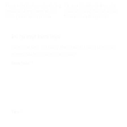
Thêm một bài học cho những
Tại sao tổ chức nhân quyền
người sử dụng mạng xã hội
quốc tế (HRW) đòi thả tự do
thiếu ý thức trách nhiệm
Nam trọc và đồng bọn?
Để lại một bình luận
Email của bạn sẽ không được hiển thị công khai.
Các
trường bắt buộc được đánh dấu
*
Bình luận
*
Tên
*