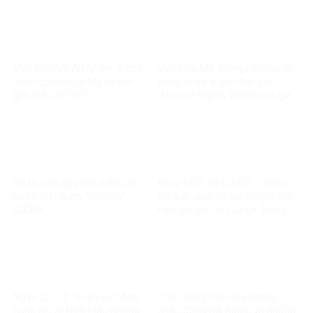
Việt kiều Mỹ An Nhiên: 2 chữ
Việt kiều Mỹ: Tiếng nói của tổ
nhân quyền của Mỹ cả thế
chức nhân quyền thế giới
giới hiểu rõ rồi!!!
(Human Rights Watch) vô giá
trị
Nhận diện và phản biện cáo
Ba tỷ USD, 10 tỷ USD… Chiêu
buộc Việt Nam “bội ước”
trò sản xuất tin giả không giới
ICCPR
hạn, vô liêm sỉ của Lê Trung
Khoa
Ngày 27 – 7: Tri ân các Anh
Chân dung một đối tượng
hùng liệt sĩ Đoàn tàu Không
phản động hải ngoại và những