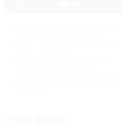
Từ chiếc kính lúp thiên kiến đến tiêu chuẩn kép Giải mã
bản chất những báo cáo nhân quyền về Việt Nam
Bài học nào cho nền giáo dục thờ ơ trước sự mất mát hy
sinh của các Anh hùng, liệt sĩ?
Hội luận Việt kiều Mỹ: chuyện các “cụ” biệt động quân
đang gắng gượng tìm kiếm lại “hào quang”
Phía sau tấm màn nhân quyền: Giải mã mưu đồ chính trị
của những tổ chức núp bóng
Việt kiều Mỹ An Nhiên: 2 chữ nhân quyền của Mỹ cả thế
giới hiểu rõ rồi!!!