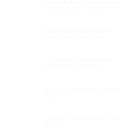
Internet là minh chứng cho thành tựu
của công cuộc đổi mới vì quyền con
người
Quyền vận động từ thiện và làm thế
nào để hiệu quả, trong sáng?
TƯ TƯỞNG HỒ CHÍ MINH ĐANG
ĐƯỢC NGHIÊN CỨU Ở NGA
Nhân quyền – không phải “Chót lưỡi,
đầu môi”
CUỘC BẦU CỬ ĐẶC BIỆT KỲ 2: VẬN
HỘI MỚI