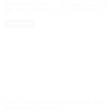
KHÔNG THỂ BIẾN 328 HỌC
Xây dựng môi trường mạng
SINH THÀNH “TẬP THỂ CÓ
văn minh, có trách nhiệm
TỘI”
PHÁP LUẬT
PHÁP LUẬT PHÁP LUẬT VIỆT NAM
Khởi tố, bắt tạm giam Thứ trưởng Bộ Nông nghiệp
và Môi trường Hoàng Trung