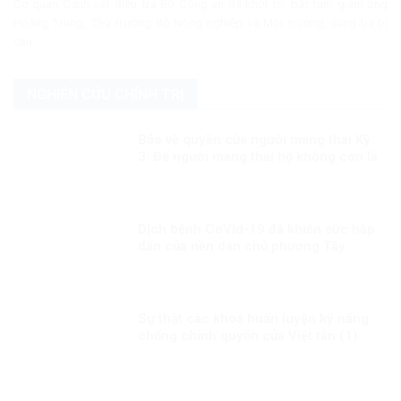
Cơ quan Cảnh sát điều tra Bộ Công an đã khởi tố, bắt tạm giam ông
Hoàng Trung, Thứ trưởng Bộ Nông nghiệp và Môi trường, cùng ba bị
can...
NGHIÊN CỨU CHÍNH TRỊ
Bảo vệ quyền của người mang thai Kỳ
3: Để người mang thai hộ không còn là
người yếu thế
Dịch bệnh CoVid-19 đã khiến sức hấp
dẫn của nền dân chủ phương Tây
ngày càng giảm
Sự thật các khoá huấn luyện kỹ năng
chống chính quyền của Việt tân (1):
Thủ đoạn lừa phỉnh, mua chuộc người
tham gia!