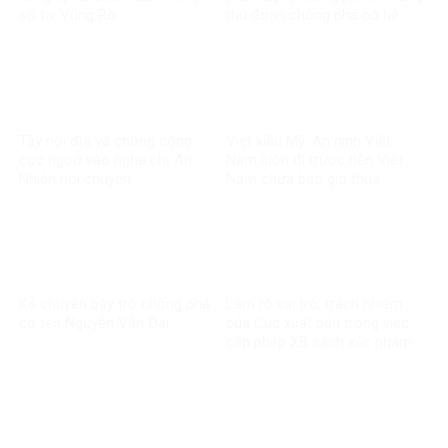
số tại Vũng Rô
thủ đoạn chống phá có hệ
thống
Tây nội địa và chống cộng
Việt kiều Mỹ: An ninh Việt
cực ngoo vào nghe chị An
Nam luôn đi trước nên Việt
Nhiên nói chuyện
Nam chưa bao giờ thua
Kẻ chuyên bày trò chống phá
Làm rõ vai trò, trách nhiệm
có tên Nguyễn Văn Đài
của Cục xuất bản trong việc
cấp phép XB sách xúc phạm
CT Hồ Chí Minh