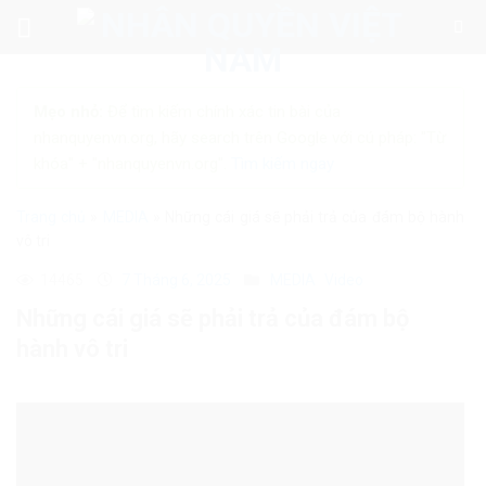
Skip
to
content
Mẹo nhỏ:
Để tìm kiếm chính xác tin bài của
nhanquyenvn.org, hãy search trên Google với cú pháp: "Từ
khóa" + "nhanquyenvn.org".
Tìm kiếm ngay
Trang chủ
»
MEDIA
»
Những cái giá sẽ phải trả của đám bộ hành
vô tri
14465
7 Tháng 6, 2025
MEDIA
Video
Những cái giá sẽ phải trả của đám bộ
hành vô tri