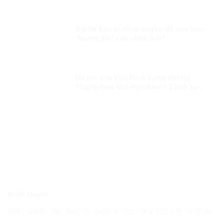
Đội lốt bảo vệ nhân quyền để phá hoại
“tượng đài” của nhân loại?
Nỗ lực của Việt Nam trong phòng
chống mua bán người trên 3 lĩnh vực
“Phòng ngừa”, “Bảo vệ” và “Truy tố”
Nhân Quyền
Nhân Quyền Việt Nam là trang tin tức tổng hợp 24h từ nhiều