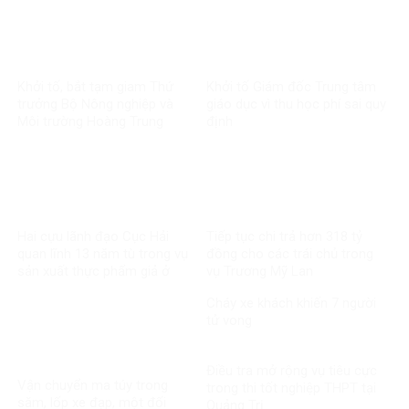
Khởi tố, bắt tạm giam Thứ
Khởi tố Giám đốc Trung tâm
trưởng Bộ Nông nghiệp và
giáo dục vì thu học phí sai quy
Môi trường Hoàng Trung
định
Hai cựu lãnh đạo Cục Hải
Tiếp tục chi trả hơn 318 tỷ
quan lĩnh 13 năm tù trong vụ
đồng cho các trái chủ trong
sản xuất thực phẩm giả ở
vụ Trương Mỹ Lan
MediPhar
Cháy xe khách khiến 7 người
tử vong​
Điều tra mở rộng vụ tiêu cực
Vận chuyển ma túy trong
trong thi tốt nghiệp THPT tại
săm, lốp xe đạp, một đối
Quảng Trị