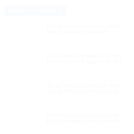
NGHIÊN CỨU CHÍNH TRỊ
Thất bại nhục nhã của những kẻ rêu
rao vì nhân quyền ở Việt Nam!
Báo cáo giữa kỳ tự nguyện của Việt
Nam thực hiện các khuyến nghị UPR
chu kỳ III Kỳ 2: “Việt Nam sẽ thành
công trong việc gắn kết sứ mệnh bảo
đảm quyền con người với nỗ lực
phòng chống COVID-19”
Học giả nước ngoài bình luận về bài
viết của TBT Nguyễn Phú Trọng về
con đường đi lên CNXH của Việt Nam!
Việt Nam chúng ta đang ở đâu trên
bản đồ phát triển của thế giới và khu
vực?