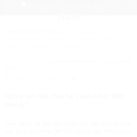
Skip
to
content
Mẹo nhỏ:
Để tìm kiếm chính xác tin bài của
nhanquyenvn.org, hãy search trên Google với cú pháp: "Từ
khóa" + "nhanquyenvn.org".
Tìm kiếm ngay
Trang chủ
»
Pháp luật
»
Nghi phạm bắt cháu bé 2 tuổi ở Bắc Ninh
khai gì?
35266
23 Tháng 8, 2020
Pháp luật
Pháp luật Việt Nam
Nghi phạm bắt cháu bé 2 tuổi ở Bắc Ninh
khai gì?
Theo thông tin ban đầu, trước đây Thu từng bị hỏng
thai. Do lo sợ chồng “hờ” biết chuyện này, Thu bắt cóc