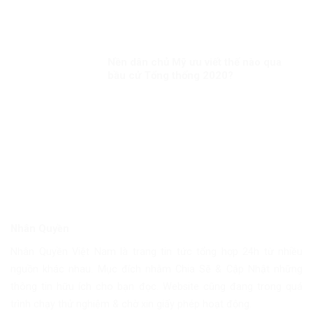
Nền dân chủ Mỹ ưu viết thế nào qua
bầu cử Tổng thống 2020?
Nhân Quyền
Nhân Quyền Việt Nam là trang tin tức tổng hợp 24h từ nhiều
nguồn khác nhau. Mục đích nhằm Chia Sẽ & Cập Nhật những
thông tin hữu ích cho bạn đọc. Website cũng đang trong quá
trình chạy thử nghiệm & chờ xin giấy phép hoạt động.