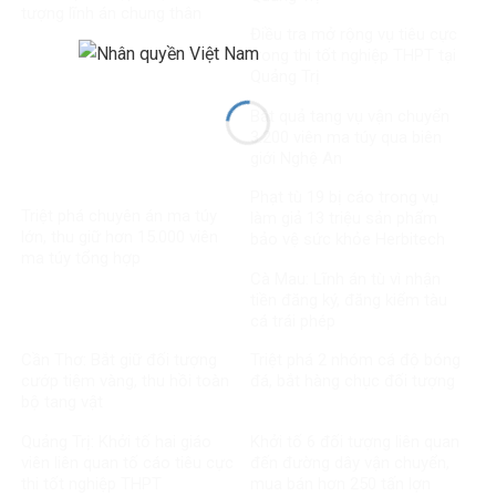
tượng lĩnh án chung thân
Điều tra mở rộng vụ tiêu cực
trong thi tốt nghiệp THPT tại
Quảng Trị
Bắt quả tang vụ vận chuyển
3.200 viên ma túy qua biên
giới Nghệ An
Phạt tù 19 bị cáo trong vụ
Triệt phá chuyên án ma túy
làm giả 13 triệu sản phẩm
lớn, thu giữ hơn 15.000 viên
bảo vệ sức khỏe Herbitech
ma túy tổng hợp
Cà Mau: Lĩnh án tù vì nhận
tiền đăng ký, đăng kiểm tàu
cá trái phép
Cần Thơ: Bắt giữ đối tượng
Triệt phá 2 nhóm cá độ bóng
cướp tiệm vàng, thu hồi toàn
đá, bắt hàng chục đối tượng
bộ tang vật
Quảng Trị: Khởi tố hai giáo
Khởi tố 6 đối tượng liên quan
viên liên quan tố cáo tiêu cực
đến đường dây vận chuyển,
thi tốt nghiệp THPT
mua bán hơn 250 tấn lợn