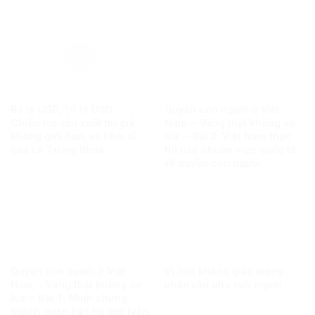
Ba tỷ USD, 10 tỷ USD…
Quyền con người ở Việt
Chiêu trò sản xuất tin giả
Nam – Vàng thật không sợ
không giới hạn, vô liêm sỉ
lửa – Bài 2: Việt Nam thực
của Lê Trung Khoa
thi các chuẩn mực quốc tế
về quyền con người
Quyền con người ở Việt
Vì một không gian mạng
Nam – Vàng thật không sợ
nhân văn cho mỗi người
lửa – Bài 1: Minh chứng
khách quan bác bỏ mọi luận