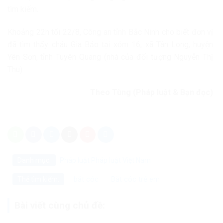
tìm kiếm.
Khoảng 22h tối 22/8, Công an tỉnh Bắc Ninh cho biết đơn vị
đã tìm thấy cháu Gia Bảo tại xóm 16, xã Tân Long, huyện
Yên Sơn, tỉnh Tuyên Quang (nhà của đối tượng Nguyễn Thị
Thu).
Theo Tùng (Pháp luật & Bạn đọc)
Danh mục:
Pháp luật
Pháp luật Việt Nam
bắt cóc
Bắt cóc trẻ em
Thẻ tìm kiếm:
Bài viết cùng chủ đề: