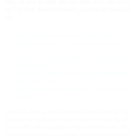
cháu Gia Bảo để nhận làm con mình. Được biết trước
đó, Thu đã đi nhiều nơi tìm kiếm các cháu bé nhằm bắt
cóc.
Nhóm côn đồ lẻn vào nhà bắt người ép phải trả nợ
Đường dây mua bán trẻ sơ sinh và chuyện người mẹ cho
đi con mình
Vụ bé trai 2 tuổi bị bắt cóc ở Bắc Ninh: Người phụ nữ bị
hiểu lầm lên tiếng
Khởi tố, bắt tạm giam Thứ trưởng Bộ Nông nghiệp và Môi
trường Hoàng Trung
Khởi tố Giám đốc Trung tâm giáo dục vì thu học phí sai
quy định
Đêm 22/8, Công an tỉnh Tuyên Quang đã phối hợp với Cục
Cảnh sát hình sự và Công an tỉnh Bắc Ninh bắt giữ Nguyễn
Thị Thu (SN 1988, Cao Bằng) và Đặng Văn Bằng (SN 1987,
trú tại Tuyên Quang) vì nghi có liên quan đến vụ bắt cóc bé