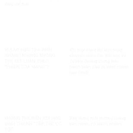
điệu sai trái
VÌ SAO ĐIỀU TRA PHẢI
Khi một điểm thi làm rung
NHANH NHƯNG KHÔNG
chuyển niềm tin: Bài học từ
THỂ KẾT LUẬN THEO
Tuyên Quang trong bức
“PHIÊN TÒA MẠNG”?
tranh toàn cầu về liêm chính
học thuật
KHÔNG THỂ BIẾN 328 HỌC
Xây dựng môi trường mạng
SINH THÀNH “TẬP THỂ CÓ
văn minh, có trách nhiệm
TỘI”