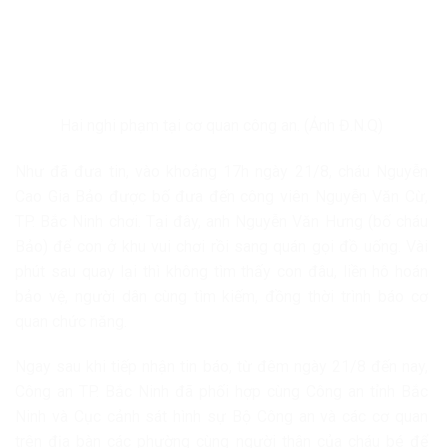
Hai nghi phạm tại cơ quan công an. (Ảnh Đ.N.Q)
Như đã đưa tin, vào khoảng 17h ngày 21/8, cháu Nguyễn
Cao Gia Bảo được bố đưa đến công viên Nguyễn Văn Cừ,
TP. Bắc Ninh chơi. Tại đây, anh Nguyễn Văn Hưng (bố cháu
Bảo) để con ở khu vui chơi rồi sang quán gọi đồ uống. Vài
phút sau quay lại thì không tìm thấy con đâu, liền hô hoán
bảo vệ, người dân cùng tìm kiếm, đồng thời trình báo cơ
quan chức năng.
Ngay sau khi tiếp nhận tin báo, từ đêm ngày 21/8 đến nay,
Công an TP. Bắc Ninh đã phối hợp cùng Công an tỉnh Bắc
Ninh và Cục cảnh sát hình sự Bộ Công an và các cơ quan
trên địa bàn các phường cùng người thân của cháu bé để