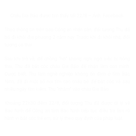
Cháu Gia Bảo được tìm thấy tối 22/8 – Ảnh: Facebook.
Theo thông tin trên báo Công an nhân dân, đối tượng Thu đã
bỏ đi khỏi địa phương 2 năm nay. Trước khi đi khỏi nhà, đối
tượng có thai.
Sau khi trở về, để chồng “hờ” không nghi ngờ việc bị hỏng
thai, Thu đã bắt cóc cháu Gia Bảo để nhận làm con mình.
Được biết, Thu làm nghề nghiệp không ổn định ở tỉnh Bắc
Ninh, đã đi một số nơi tìm các cháu bé để bắt cóc và sau
nhiều ngày tìm kiếm, Thu “nhắm” vào cháu Gia Bảo.
Khoảng 22h30 đêm 22/8, đối tượng Thu đã được di lý về
Bắc Ninh để Công an tỉnh Bắc Ninh tiếp tục điều tra làm rõ
hành vi bắt cóc trẻ em, xử lý theo quy định của pháp luật.