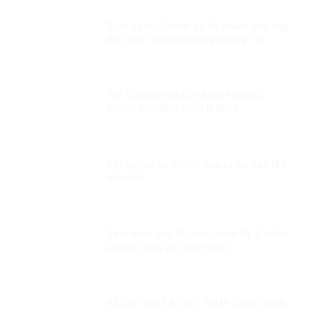
Dịch bệnh CoVid-19 đã khiến sức hấp
dẫn của nền dân chủ phương Tây
ngày càng giảm
TƯ TƯỞNG HỒ CHÍ MINH ĐANG
ĐƯỢC NGHIÊN CỨU Ở NGA
Đặt quyền và lợi ích của nhân dân lên
trên hết
Tầm nhìn của Sự phát triển Kỳ 2: Nhìn
lại mục tiêu 25 năm trước
VỀ CÁI GỌI LÀ VIỆT NAM CỘNG HOÀ