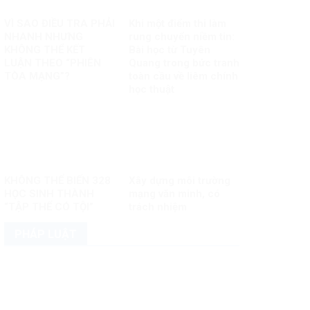
VÌ SAO ĐIỀU TRA PHẢI
Khi một điểm thi làm
NHANH NHƯNG
rung chuyển niềm tin:
KHÔNG THỂ KẾT
Bài học từ Tuyên
LUẬN THEO “PHIÊN
Quang trong bức tranh
TÒA MẠNG”?
toàn cầu về liêm chính
học thuật
KHÔNG THỂ BIẾN 328
Xây dựng môi trường
HỌC SINH THÀNH
mạng văn minh, có
“TẬP THỂ CÓ TỘI”
trách nhiệm
PHÁP LUẬT