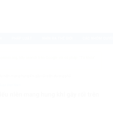
I
PHÁP LUẬT
NHÌN RA THẾ GIỚI
CÁC NHÓM QUYỀ
uyenvn.org, hãy search trên Google với cú pháp: "Từ khóa"
iếu niên mang hung khí gây rối trên đường phố
luật Việt Nam
iếu niên mang hung khí gây rối trên