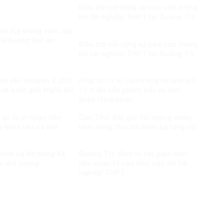
Điều tra mở rộng vụ tiêu cực trong
thi tốt nghiệp THPT tại Quảng Trị
a túy trong săm, lốp
ối tượng lĩnh án
Điều tra mở rộng vụ tiêu cực trong
thi tốt nghiệp THPT tại Quảng Trị
 vụ vận chuyển 3.200
Phạt tù 19 bị cáo trong vụ làm giả
qua biên giới Nghệ An
13 triệu sản phẩm bảo vệ sức
khỏe Herbitech
án tù vì nhận tiền
Cần Thơ: Bắt giữ đối tượng cướp
 kiểm tàu cá trái
tiệm vàng, thu hồi toàn bộ tang vật
nhóm cá độ bóng đá,
Quảng Trị: Khởi tố hai giáo viên
c đối tượng
liên quan tố cáo tiêu cực thi tốt
nghiệp THPT