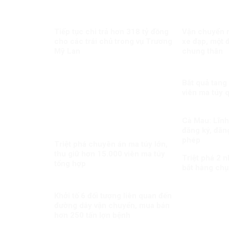
Tiếp tục chi trả hơn 318 tỷ đồng
Vận chuyển m
cho các trái chủ trong vụ Trương
xe đạp, một đ
Mỹ Lan
chung thân
Bắt quả tang
viên ma túy 
Cà Mau: Lĩnh 
đăng ký, đăng
phép
Triệt phá chuyên án ma túy lớn,
thu giữ hơn 15.000 viên ma túy
Triệt phá 2 
tổng hợp
bắt hàng chụ
Khởi tố 6 đối tượng liên quan đến
đường dây vận chuyển, mua bán
hơn 250 tấn lợn bệnh