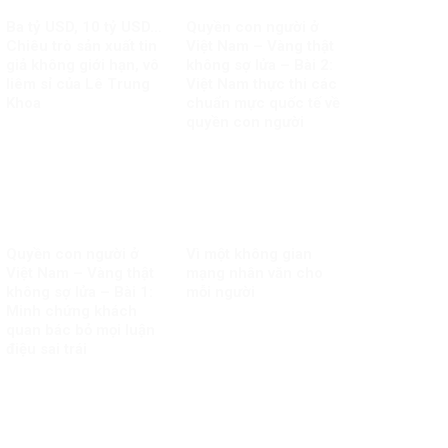
Ba tỷ USD, 10 tỷ USD…
Quyền con người ở
Chiêu trò sản xuất tin
Việt Nam – Vàng thật
giả không giới hạn, vô
không sợ lửa – Bài 2:
liêm sỉ của Lê Trung
Việt Nam thực thi các
Khoa
chuẩn mực quốc tế về
quyền con người
Quyền con người ở
Vì một không gian
Việt Nam – Vàng thật
mạng nhân văn cho
không sợ lửa – Bài 1:
mỗi người
Minh chứng khách
quan bác bỏ mọi luận
điệu sai trái