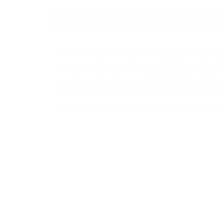
Theo thông tin ban đầu, đêm 12/9, lực lượng chức
điều khiển xe môtô không gắn biển số, đuổi đánh 
Khởi tố, bắt tạm giam Thứ trưởng Bộ Nông ngh
Khởi tố Giám đốc Trung tâm giáo dục vì thu học
Hai cựu lãnh đạo Cục Hải quan lĩnh 13 năm tù 
Tiếp tục chi trả hơn 318 tỷ đồng cho các trái 
Vận chuyển ma túy trong săm, lốp xe đạp, một 