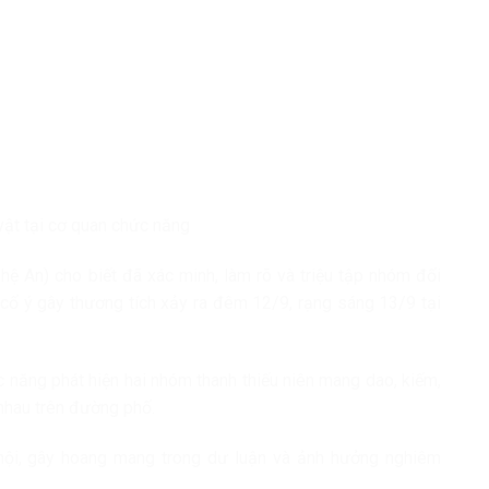
vật tại cơ quan chức năng
ệ An) cho biết đã xác minh, làm rõ và triệu tập nhóm đối
, cố ý gây thương tích xảy ra đêm 12/9, rạng sáng 13/9 tại
 năng phát hiện hai nhóm thanh thiếu niên mang dao, kiếm,
nhau trên đường phố.
 hội, gây hoang mang trong dư luận và ảnh hưởng nghiêm