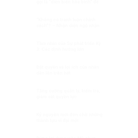
gọi là “diễn biến hòa bình” để
hù dọa nhân dân?
“Không có tranh luận chính
sách”? – Nhận diện ngộ nhận
và khẳng định thực chất đối
thoại chính sách trong đời sống
nghị trường Việt Nam
Tầm nhìn của Sự phát triển Kỳ
3: Các định hướng lớn
Đặt quyền và lợi ích của nhân
dân lên trên hết
Tăng cường quản lý, kiểm tra,
giám sát quyền lực
Kỷ nguyên mới đón chờ những
thành tựu vĩ đại mới