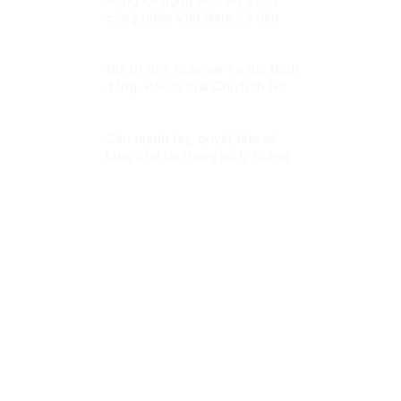
Đừng lợi dụng việc Mỹ chưa
công nhận Việt Nam có nền
kinh tế thị trường để phủ nhận
thành tựu phát triển kinh tế của
Việt Nam
Giá trị tinh thần, về Tự do, Bình
đẳng, Bác ái của Chủ tịch Hồ
Chi Minh
Cần mạnh tay, quyết tâm và
tăng chế tài trong xử lý thông
tin xấu, độc