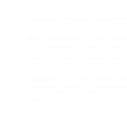
Ngay sau khi nhận chỉ đạo từ lãnh đạo Công an tỉ
đặc biệt là các vụ việc do thanh thiếu niên gây
Cảnh sát điều tra và Trung tâm Thông tin chỉ huy 
Mặc dù vụ việc xảy ra ban đêm, hình ảnh từ camer
để tránh bị nhận dạng, lực lượng chức năng vẫn nh
Chỉ sau 8 giờ xác minh, Công an phường Trường Vi
từ 15-17, cư trú tại nhiều phường ở thành phố Vinh 
Tang vật thu giữ gồm 7 xe máy, 2 kiếm kim loại 
xác định hai đối tượng cầm đầu là Nguyễn Đậu H.
tại phường Vinh Hưng, tỉnh Nghệ An. Hai đối tượng
mạng xã hội.
Hiện Công an phường Trường Vinh đang hoàn tất hồ