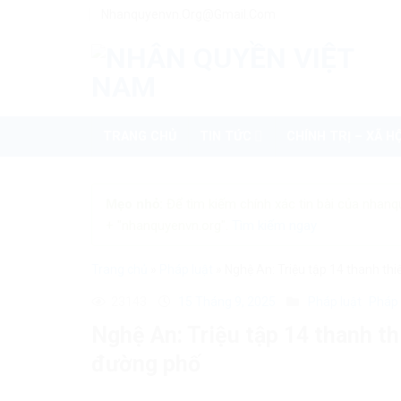
Skip
Nhanquyenvn.org@gmail.com
to
content
TRANG CHỦ
TIN TỨC
CHÍNH TRỊ – XÃ HỘ
Mẹo nhỏ:
Để tìm kiếm chính xác tin bài của nhanq
+ "nhanquyenvn.org".
Tìm kiếm ngay
Trang chủ
»
Pháp luật
»
Nghệ An: Triệu tập 14 thanh th
23143
15 Tháng 9, 2025
Pháp luật
Pháp 
Nghệ An: Triệu tập 14 thanh th
đường phố