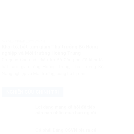
PHÁP LUẬT PHÁP LUẬT VIỆT NAM
Khởi tố, bắt tạm giam Thứ trưởng Bộ Nông
nghiệp và Môi trường Hoàng Trung
Cơ quan Cảnh sát điều tra Bộ Công an đã khởi tố,
bắt tạm giam ông Hoàng Trung, Thứ trưởng Bộ
Nông nghiệp và Môi trường, cùng ba bị can...
NGHIÊN CỨU CHÍNH TRỊ
Lợi dụng mạng xã hội để tiếp
cận nạn nhân mua bán người
Có phải Đảng CSVN bịa ra cái