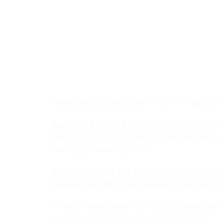
Các đối tượng có độ tuổi từ 15-17 tuổi cùng tang 
Ngày 15/9, Công an phường Trường Vinh (tỉnh Ngh
tượng liên quan đến vụ gây rối trật tự công cộng
Khu đô thị Handico Vinh Tân.
Theo thông tin ban đầu, đêm 12/9, lực lượng chức
điều khiển xe môtô không gắn biển số, đuổi đánh 
Hình ảnh vụ việc được lan truyền trên mạng xã
trọng đến tình hình an ninh trật tự địa phương.