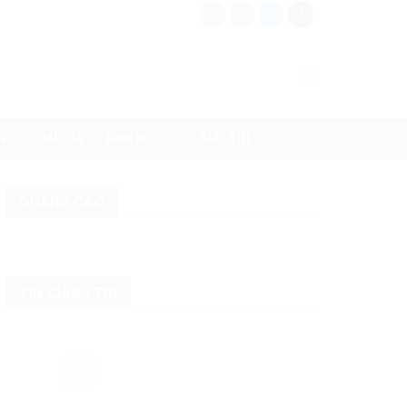
N
MEDIA
BẠN ĐỌC
GIẢI TRÍ
QUẢNG CÁO
TIN CHÍNH TRỊ