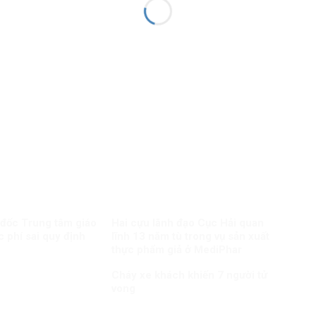
 đốc Trung tâm giáo
Hai cựu lãnh đạo Cục Hải quan
c phí sai quy định
lĩnh 13 năm tù trong vụ sản xuất
thực phẩm giả ở MediPhar
Cháy xe khách khiến 7 người tử
vong​