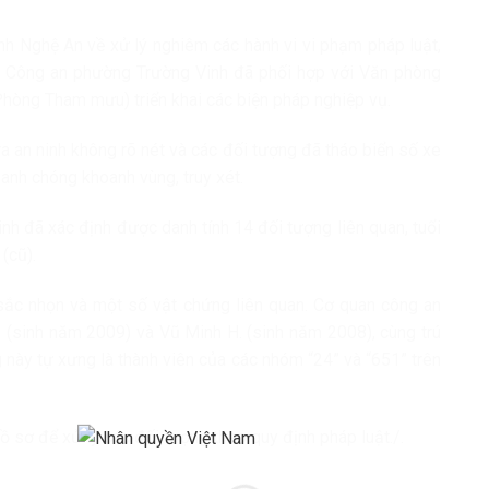
nh Nghệ An về xử lý nghiêm các hành vi vi phạm pháp luật,
 ra, Công an phường Trường Vinh đã phối hợp với Văn phòng
(Phòng Tham mưu) triển khai các biện pháp nghiệp vụ.
a an ninh không rõ nét và các đối tượng đã tháo biển số xe
anh chóng khoanh vùng, truy xét.
nh đã xác định được danh tính 14 đối tượng liên quan, tuổi
(cũ).
sắc nhọn và một số vật chứng liên quan. Cơ quan công an
 (sinh năm 2009) và Vũ Minh H. (sinh năm 2008), cùng trú
 này tự xưng là thành viên của các nhóm “24” và “651” trên
 sơ để xử lý các đối tượng theo quy định pháp luật./.