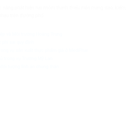
 năng phát hiện hai nhóm thanh thiếu niên mang dao, kiếm,
nhau trên đường phố.
iệp và Môi trường Hoàng Trung
 phí sai quy định
trong vụ sản xuất thực phẩm giả ở MediPhar
chủ trong vụ Trương Mỹ Lan
đối tượng lĩnh án chung thân