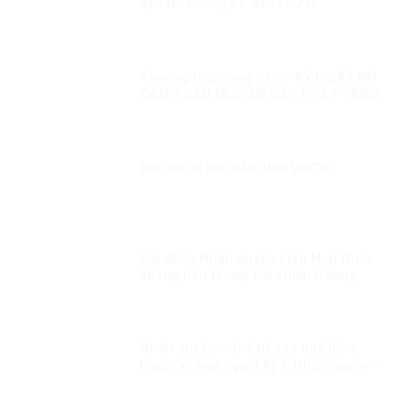
đạo thì không có dân chủ”!?
Thương hiệu lòng dân – KỲ I: CẮT BỎ
CÀNH SÂU MỤC ĐỂ CÂY PHÁT TRIỂN
Đôi nét về mại dâm thời VNCH
Hội đồng Nhân quyền Liên Hợp Quốc
không nên là một bãi chiến trường
Nhân quyền – Giá trị cao quý luôn
thuộc về mọi người Kỳ I: Nhân quyền –
Giá trị phổ quát và đặc thù.