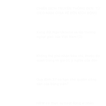
CHIẾN DỊCH TRUYỀN THÔNG ĐEN: TỪ
GIEO MẦM CHIA RẼ ĐẾN KÍCH ĐỘNG
BẠO LOẠN – ÂM MƯU CHỐNG PHÁ
CÓ HỆ THỐNG CỦA VIỆT TÂN VÀ
BĂNG ĐẢNG
Xung đột Nga-Ukraine và lập trường
ngoại giao của Việt Nam (3)
Không thể phủ nhận tiêu chí, thước đo
quan trọng về giá trị, ý nghĩa của dân
chủ, nhân quyền
Quy định 37 có hạn chế quyền công
dân của Đảng viên?
HRW có thực sự hoạt động vì nhân