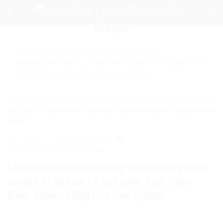
Skip
to
content
Mẹo nhỏ:
Để tìm kiếm chính xác tin bài của
nhanquyenvn.org, hãy search trên Google với cú pháp: "Từ
khóa" + "nhanquyenvn.org".
Tìm kiếm ngay
Trang chủ
»
Pháp luật
»
Luật sư Nguyễn Phương Anh: Không có lý
do gì các bị cáo có thể dẫm đạp, tước đoạt quyền sống của con
người
29022
10 Tháng 9, 2020
Pháp luật
Pháp luật Việt Nam
Luật sư Nguyễn Phương Anh: Không có lý
do gì các bị cáo có thể dẫm đạp, tước
đoạt quyền sống của con người