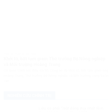
PHÁP LUẬT PHÁP LUẬT VIỆT NAM
Khởi tố, bắt tạm giam Thứ trưởng Bộ Nông nghiệp
và Môi trường Hoàng Trung
Cơ quan Cảnh sát điều tra Bộ Công an đã khởi tố, bắt tạm giam ông
Hoàng Trung, Thứ trưởng Bộ Nông nghiệp và Môi trường, cùng ba bị
can...
NGHIÊN CỨU CHÍNH TRỊ
Liệu có phải “một đảng duy nhất lãnh