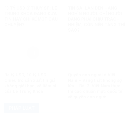
“3 TỶ USD Ở THỤY SĨ”: LÊ
TIN SAI LAN ĐẾN HÀNG
TRUNG KHOA ĐANG ĐƯA
NGHÌN NGƯỜI: CHỈ NGƯỜI
TIN HAY CHỈ KỂ MỘT CÂU
ĐĂNG PHẢI CHỊU TRÁCH
CHUYỆN?
NHIỆM, CÒN NỀN TẢNG THÌ
SAO?
Ba tỷ USD, 10 tỷ USD…
Quyền con người ở Việt
Chiêu trò sản xuất tin giả
Nam – Vàng thật không sợ
không giới hạn, vô liêm sỉ
lửa – Bài 2: Việt Nam thực
của Lê Trung Khoa
thi các chuẩn mực quốc tế
về quyền con người
PHÁP LUẬT