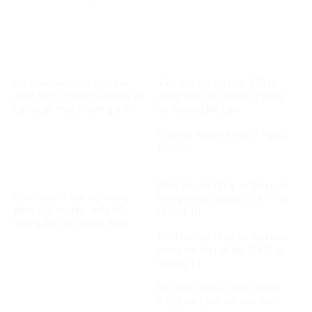
Hai cựu lãnh đạo Cục Hải
Tiếp tục chi trả hơn 318 tỷ
quan lĩnh 13 năm tù trong vụ
đồng cho các trái chủ trong
sản xuất thực phẩm giả ở
vụ Trương Mỹ Lan
MediPhar
Cháy xe khách khiến 7 người
tử vong​
Điều tra mở rộng vụ tiêu cực
Vận chuyển ma túy trong
trong thi tốt nghiệp THPT tại
săm, lốp xe đạp, một đối
Quảng Trị
tượng lĩnh án chung thân
Điều tra mở rộng vụ tiêu cực
trong thi tốt nghiệp THPT tại
Quảng Trị
Bắt quả tang vụ vận chuyển
3.200 viên ma túy qua biên