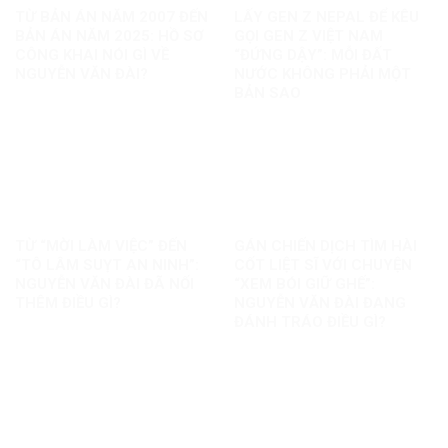
TỪ BẢN ÁN NĂM 2007 ĐẾN
LẤY GEN Z NEPAL ĐỂ KÊU
BẢN ÁN NĂM 2025: HỒ SƠ
GỌI GEN Z VIỆT NAM
CÔNG KHAI NÓI GÌ VỀ
“ĐỨNG DẬY”: MỖI ĐẤT
NGUYỄN VĂN ĐÀI?
NƯỚC KHÔNG PHẢI MỘT
BẢN SAO
TỪ “MỜI LÀM VIỆC” ĐẾN
GÁN CHIẾN DỊCH TÌM HÀI
“TÔ LÂM SUỴT AN NINH”:
CỐT LIỆT SĨ VỚI CHUYỆN
NGUYỄN VĂN ĐÀI ĐÃ NỐI
“XEM BÓI GIỮ GHẾ”:
THÊM ĐIỀU GÌ?
NGUYỄN VĂN ĐÀI ĐANG
ĐÁNH TRÁO ĐIỀU GÌ?