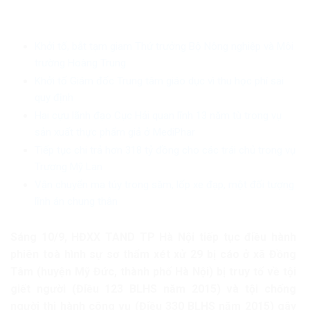
Khởi tố, bắt tạm giam Thứ trưởng Bộ Nông nghiệp và Môi
trường Hoàng Trung
Khởi tố Giám đốc Trung tâm giáo dục vì thu học phí sai
quy định
Hai cựu lãnh đạo Cục Hải quan lĩnh 13 năm tù trong vụ
sản xuất thực phẩm giả ở MediPhar
Tiếp tục chi trả hơn 318 tỷ đồng cho các trái chủ trong vụ
Trương Mỹ Lan
Vận chuyển ma túy trong săm, lốp xe đạp, một đối tượng
lĩnh án chung thân
Sáng 10/9, HĐXX TAND TP Hà Nội tiếp tục điều hành
phiên toà hình sự sơ thẩm xét xử 29 bị cáo ở xã Đồng
Tâm (huyện Mỹ Đức, thành phố Hà Nội) bị truy tố về tội
giết người (Điều 123 BLHS năm 2015) và tội chống
người thi hành công vụ (Điều 330 BLHS năm 2015) gây