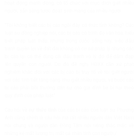
hoạt động manh động, có tổ chức với mục đích giết nhiều
người, sẵn sàng tước đoạt sinh mạng của nhiều người.
“Tôi không biết các bị cáo ngồi đây có thức tỉnh không? Các
luật sư đồng nghiệp nói, các bị cáo có trình độ văn hóa, hiểu
biết pháp luật thấp, nhưng trong cuộc sống này, việc đấu
tranh quyền lợi về đất đai không có cơ sở pháp lý nhưng các
bị cáo lại có thể dùng cái đấu tranh vô lý đó để dẫm đạp
lên quyền con người. Do đó đề nghị HĐXX cần xử phạt
nghiêm khắc đối với các bị cáo bị truy tố về tội giết người
với các tình tiết tăng nặng như giết nhiều người, và buộc các
bị cáo phải bồi thường dân sự cho gia đình ba bị hại theo
quy định của pháp luật”.
Câu hỏi về
sự thức tỉnh
của các bi cáo của luật sư Phương
Anh cũng chính là câu hỏi mà rất nhiều người dân Việt Nam
nói chung và người dân Đồng Tâm nói riêng thắc mắc về
những kẻ mất lương tri, mất cả nhân tính con người./.