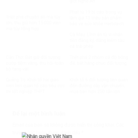
giới Nghệ An
Phạt tù 19 bị cáo trong vụ
Triệt phá chuyên án ma túy
làm giả 13 triệu sản phẩm
lớn, thu giữ hơn 15.000 viên
bảo vệ sức khỏe Herbitech
ma túy tổng hợp
Cà Mau: Lĩnh án tù vì nhận
tiền đăng ký, đăng kiểm tàu
cá trái phép
Cần Thơ: Bắt giữ đối tượng
Triệt phá 2 nhóm cá độ bóng
cướp tiệm vàng, thu hồi toàn
đá, bắt hàng chục đối tượng
bộ tang vật
Quảng Trị: Khởi tố hai giáo
Khởi tố 6 đối tượng liên quan
viên liên quan tố cáo tiêu cực
đến đường dây vận chuyển,
thi tốt nghiệp THPT
mua bán hơn 250 tấn lợn
bệnh
Để lại một bình luận
Email của bạn sẽ không được hiển thị công khai.
Các
trường bắt buộc được đánh dấu
*