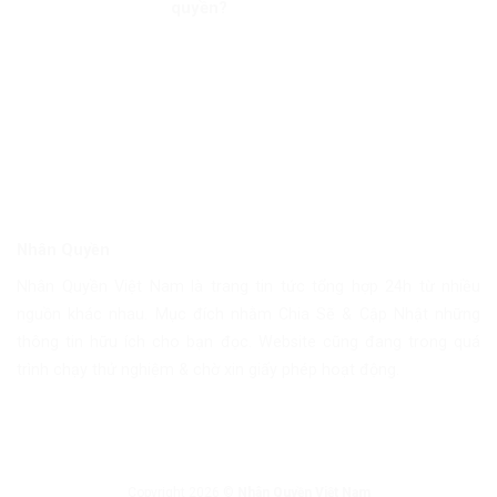
quyền?
Nhân Quyền
Nhân Quyền Việt Nam là trang tin tức tổng hợp 24h từ nhiều
nguồn khác nhau. Mục đích nhằm Chia Sẽ & Cập Nhật những
thông tin hữu ích cho bạn đọc. Website cũng đang trong quá
trình chạy thử nghiệm & chờ xin giấy phép hoạt động.
Copyright 2026 ©
Nhân Quyền Việt Nam