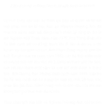
2 bị cáo trong vụ Đồng Tâm bị đề nghị tuyên án tử hình
Là một trong các luật sư tham gia bảo vệ quyền và lợi ích
hợp pháp cho ba bị hại, luật sư Nguyễn Phương Anh đã
nhắc tới sự hy sinh anh dũng của 3 chiến sỹ công an. Đó là
anh Nguyễn Huy Thịnh (sinh năm 1972; Phó Trung đoàn, Bộ
Tư lệnh cảnh sát cơ động), trước khi đi làm nhiệm vụ, a chỉ
kịp ăn vội bát cơm với con. Anh Phạm Công Huy hy sinh khi
tuổi đời còn quá trẻ (sinh năm 1992, cán bộ Đội chữa cháy
và cứu hộ cứu nạn khu vực số 3, Công an thành phố Hà Nội),
mới kết hôn được một năm và con anh mới được 6 tháng
tuổi. Anh Dương Đức Hoàng Quân (sinh năm 1993, Cán bộ
Bộ Tư lệnh cảnh sát cơ động) hy sinh khi mới 28 tuổi, còn
chưa lập gia đình. Niềm mong mỏi có con dâu của mẹ anh
không bao giờ thực hiện được nữa.
Theo phân tích của luật sư Nguyễn Phương Anh, các bị cáo