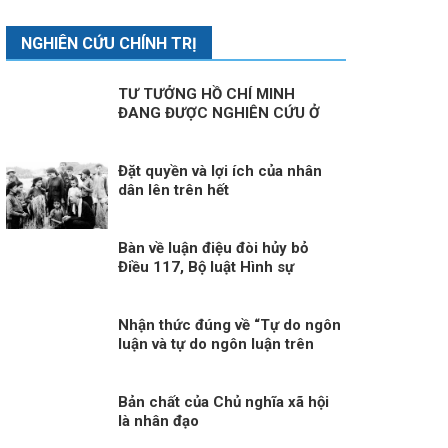
NGHIÊN CỨU CHÍNH TRỊ
TƯ TƯỞNG HỒ CHÍ MINH
ĐANG ĐƯỢC NGHIÊN CỨU Ở
NGA
Đặt quyền và lợi ích của nhân
dân lên trên hết
Bàn về luận điệu đòi hủy bỏ
Điều 117, Bộ luật Hình sự
Nhận thức đúng về “Tự do ngôn
luận và tự do ngôn luận trên
mạng xã hội”
Bản chất của Chủ nghĩa xã hội
là nhân đạo