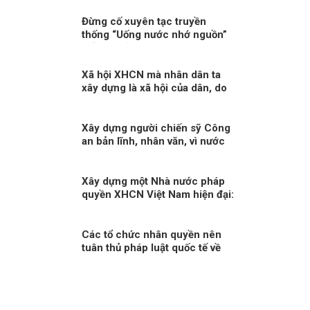
Đừng cố xuyên tạc truyền
thống “Uống nước nhớ nguồn”
mỗi dịp kỷ niệm Ngày Thương
binh liệt sĩ!
Xã hội XHCN mà nhân dân ta
xây dựng là xã hội của dân, do
dân và vì dân
Xây dựng người chiến sỹ Công
an bản lĩnh, nhân văn, vì nước
quên thân, vì dân phục vụ
Xây dựng một Nhà nước pháp
quyền XHCN Việt Nam hiện đại:
Tiếp cận từ quyền con người
Các tổ chức nhân quyền nên
tuân thủ pháp luật quốc tế về
nhân quyền