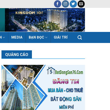
N
MEDIA
BẠN ĐỌC
GIẢI TRÍ
QUẢNG CÁO