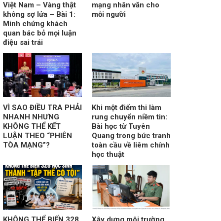
Việt Nam – Vàng thật
mạng nhân văn cho
không sợ lửa – Bài 1:
mỗi người
Minh chứng khách
quan bác bỏ mọi luận
điệu sai trái
VÌ SAO ĐIỀU TRA PHẢI
Khi một điểm thi làm
NHANH NHƯNG
rung chuyển niềm tin:
KHÔNG THỂ KẾT
Bài học từ Tuyên
LUẬN THEO “PHIÊN
Quang trong bức tranh
TÒA MẠNG”?
toàn cầu về liêm chính
học thuật
KHÔNG THỂ BIẾN 328
Xây dựng môi trường