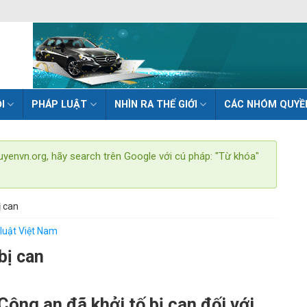
I
PHÁP LUẬT
NHÌN RA THẾ GIỚI
CÁC NHÓM QUYỀ
uyenvn.org, hãy search trên Google với cú pháp: "Từ khóa"
ị can
luật Việt Nam
bị can
Công an đã khởi tố bị can đối với