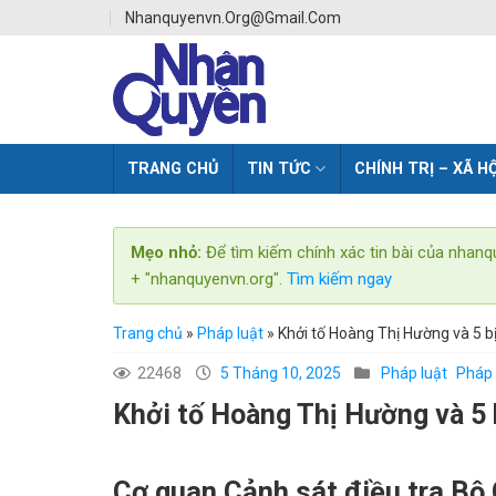
Skip
Nhanquyenvn.org@gmail.com
to
content
TRANG CHỦ
TIN TỨC
CHÍNH TRỊ – XÃ HỘ
Mẹo nhỏ:
Để tìm kiếm chính xác tin bài của nhanq
+ "nhanquyenvn.org".
Tìm kiếm ngay
Trang chủ
»
Pháp luật
»
Khởi tố Hoàng Thị Hường và 5 b
22468
5 Tháng 10, 2025
Pháp luật
Pháp 
Khởi tố Hoàng Thị Hường và 5 
Cơ quan Cảnh sát điều tra Bộ 