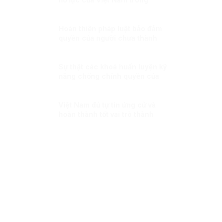
phòng, chống mua bán người.
Hoàn thiện pháp luật bảo đảm
quyền của người chưa thành
niên vi phạm pháp luật
Sự thật các khoá huấn luyện kỹ
năng chống chính quyền của
Việt tân(2): thủ đoạn tuyển
chọn người thông qua huấn
luyện!
Việt Nam đủ tự tin ứng cử và
hoàn thành tốt vai trò thành
viên Hội đồng nhân quyền LHQ
Kỳ 1: Việt Nam sẽ làm gì nếu
đắc cử?