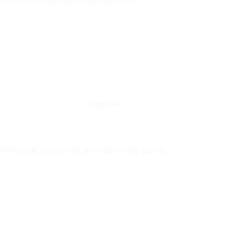
i.
Các trường bắt buộc được đánh dấu
*
Trang web
trình duyệt này cho lần bình luận kế tiếp của tôi.