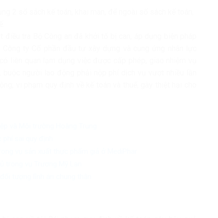
ng 2 sổ sách kế toán, khai man, để ngoài sổ sách kế toán,
ế.
 điều tra Bộ Công an đã khởi tố bị can, áp dụng biện pháp
ại Công ty Cổ phần đầu tư xây dựng và cung ứng nhân lực
có liên quan lạm dụng việc được cấp phép, giao nhiệm vụ
, buộc người lao động phải nộp phí dịch vụ vượt nhiều lần
ộng; vi phạm quy định về kế toán và thuế, gây thiệt hại cho
iệp và Môi trường Hoàng Trung
 phí sai quy định
trong vụ sản xuất thực phẩm giả ở MediPhar
chủ trong vụ Trương Mỹ Lan
đối tượng lĩnh án chung thân