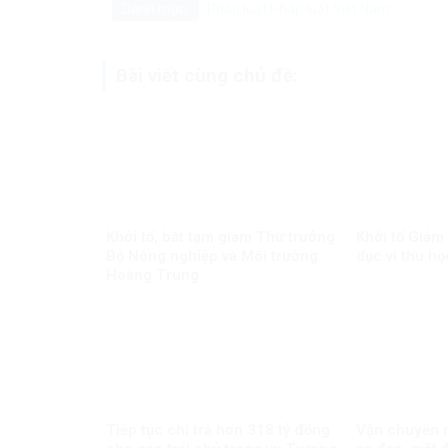
Danh mục:
Pháp luật
Pháp luật Việt Nam
Bài viết cùng chủ đề:
Khởi tố, bắt tạm giam Thứ trưởng
Khởi tố Giám
Bộ Nông nghiệp và Môi trường
dục vì thu họ
Hoàng Trung
Tiếp tục chi trả hơn 318 tỷ đồng
Vận chuyển m