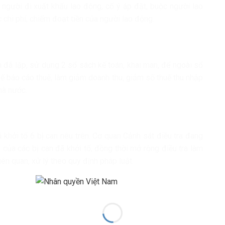
người đi xuất khẩu lao động, cố ý áp đặt, buộc người lao
 chi phí, chiếm đoạt tiền của người lao động.
 đã lập, sử dụng 2 sổ sách kế toán, khai man, để ngoài sổ
ể báo cáo thuế, làm giảm doanh thu, giảm số thuế thu nhập
hà nước.
 khởi tố 6 bị can nêu trên. Cơ quan Cảnh sát điều tra đang
i của các bị can đã khởi tố; đồng thời mở rộng điều tra làm
iên quan, xử lý theo quy định pháp luật.