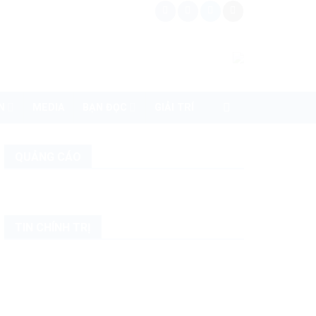
N
MEDIA
BẠN ĐỌC
GIẢI TRÍ
QUẢNG CÁO
TIN CHÍNH TRỊ