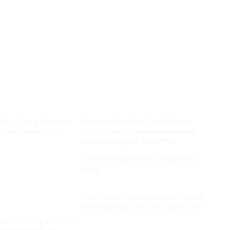
 đốc Trung tâm giáo
Hai cựu lãnh đạo Cục Hải quan
c phí sai quy định
lĩnh 13 năm tù trong vụ sản xuất
thực phẩm giả ở MediPhar
Cháy xe khách khiến 7 người tử
vong​
Điều tra mở rộng vụ tiêu cực trong
thi tốt nghiệp THPT tại Quảng Trị
a túy trong săm, lốp