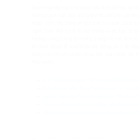
Doanh nghiệp này còn được xác định đã lập, sử dụ
không hạch toán đầy đủ doanh thu để báo cáo thu
Ngày 16/5, Bộ Công an cho biết, Cơ quan Cảnh sát
ngăn chặn đối với 6 bị can trong vụ án xảy ra t
Hoàng Long (Công ty Hoàng Long) và các đơn vị 
tổ chức người đi xuất khẩu lao động, cố ý áp đặt
định mức chi phí, chiếm đoạt tiền của người lao đ
Nhà nước.
Khởi tố, bắt tạm giam Thứ trưởng Bộ Nông ngh
Khởi tố Giám đốc Trung tâm giáo dục vì thu học
Hai cựu lãnh đạo Cục Hải quan lĩnh 13 năm tù 
Tiếp tục chi trả hơn 318 tỷ đồng cho các trái 
Vận chuyển ma túy trong săm, lốp xe đạp, một 