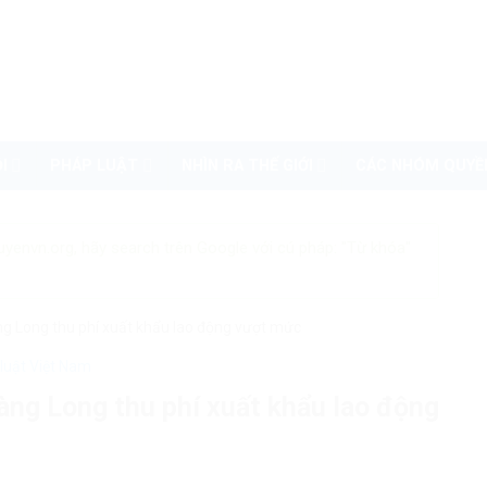
I
PHÁP LUẬT
NHÌN RA THẾ GIỚI
CÁC NHÓM QUYỀ
uyenvn.org, hãy search trên Google với cú pháp: "Từ khóa"
àng Long thu phí xuất khẩu lao động vượt mức
luật Việt Nam
oàng Long thu phí xuất khẩu lao động