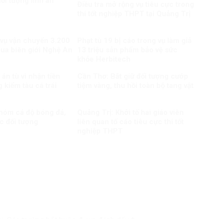
ối tượng lĩnh án
Điều tra mở rộng vụ tiêu cực trong
thi tốt nghiệp THPT tại Quảng Trị
 vụ vận chuyển 3.200
Phạt tù 19 bị cáo trong vụ làm giả
qua biên giới Nghệ An
13 triệu sản phẩm bảo vệ sức
khỏe Herbitech
án tù vì nhận tiền
Cần Thơ: Bắt giữ đối tượng cướp
 kiểm tàu cá trái
tiệm vàng, thu hồi toàn bộ tang vật
nhóm cá độ bóng đá,
Quảng Trị: Khởi tố hai giáo viên
c đối tượng
liên quan tố cáo tiêu cực thi tốt
nghiệp THPT