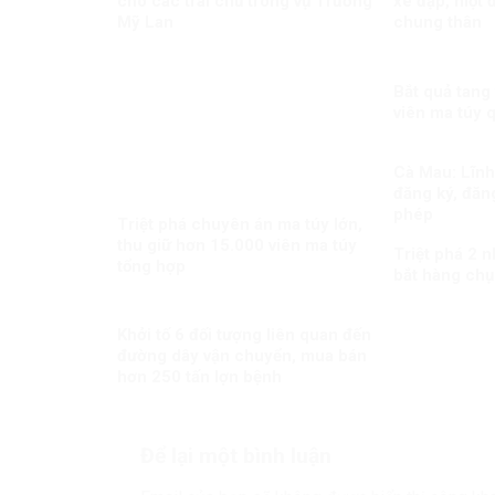
cho các trái chủ trong vụ Trương
xe đạp, một đ
Mỹ Lan
chung thân
Bắt quả tang
viên ma túy 
Cà Mau: Lĩnh 
đăng ký, đăng
phép
Triệt phá chuyên án ma túy lớn,
thu giữ hơn 15.000 viên ma túy
Triệt phá 2 
tổng hợp
bắt hàng chụ
Khởi tố 6 đối tượng liên quan đến
đường dây vận chuyển, mua bán
hơn 250 tấn lợn bệnh
Để lại một bình luận