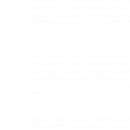
Cơ quan Cảnh sát điều tra Bộ Công an khởi tố 6
nghiêm trọng”, gồm: Nghiêm Quốc Hưng, Chủ tịch 
xây dựng và Cung ứng nhân lực Hoàng Long; Ng
kiêm Tổng Giám đốc Công ty JHL; Phạm Thị Hạn
trưởng Công ty Hoàng Long; Trần Hồng Hạnh; Nguy
Theo Bộ Công an, thời gian qua, qua phản ánh của
nhận việc người xuất khẩu lao động phải nộp tiền
quy định pháp luật, gây bức xúc trong xã hội. Đặc
cảnh khó khăn, ở các khu vực miền núi, vùng quê
phải vay lãi nặng mới thu xếp đủ tiền phí dịch 
động, có việc làm, tăng thu nhập.
Trước thực trạng đó, Cục Cảnh sát điều tra tội 
chức điều tra làm rõ dấu hiệu vi phạm của Công 