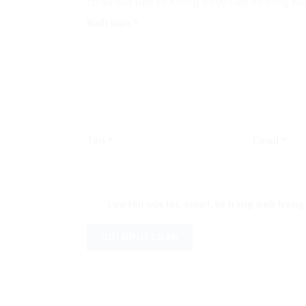
Email của bạn sẽ không được hiển thị công kha
Bình luận
*
Tên
*
Email
*
Lưu tên của tôi, email, và trang web trong 