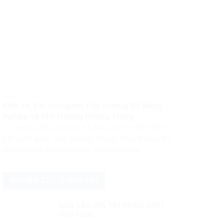
PHÁP LUẬT PHÁP LUẬT VIỆT NAM
Khởi tố, bắt tạm giam Thứ trưởng Bộ Nông
nghiệp và Môi trường Hoàng Trung
Cơ quan Cảnh sát điều tra Bộ Công an đã khởi tố,
bắt tạm giam ông Hoàng Trung, Thứ trưởng Bộ
Nông nghiệp và Môi trường, cùng ba bị can...
NGHIÊN CỨU CHÍNH TRỊ
BẢN SẮC GIÁ TRỊ NHÂN SINH
VIỆT NAM