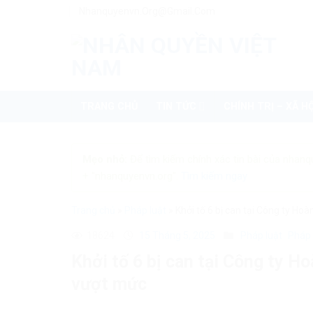
Skip
Nhanquyenvn.org@gmail.com
to
content
TRANG CHỦ
TIN TỨC
CHÍNH TRỊ – XÃ HỘ
Mẹo nhỏ:
Để tìm kiếm chính xác tin bài của nhanq
+ "nhanquyenvn.org".
Tìm kiếm ngay
Trang chủ
»
Pháp luật
»
Khởi tố 6 bị can tại Công ty Ho
18624
15 Tháng 5, 2025
Pháp luật
Pháp 
Khởi tố 6 bị can tại Công ty H
vượt mức