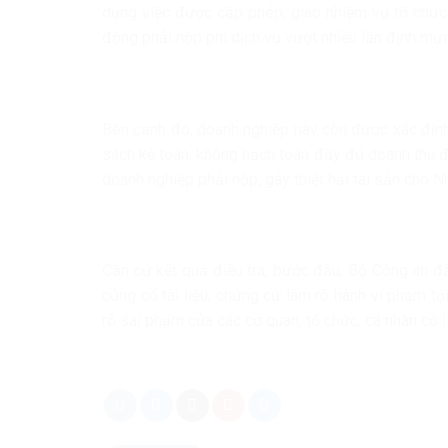
dụng việc được cấp phép, giao nhiệm vụ tổ chức 
động phải nộp phí dịch vụ vượt nhiều lần định mức
Bên cạnh đó, doanh nghiệp này còn được xác định
sách kế toán, không hạch toán đầy đủ doanh thu đ
doanh nghiệp phải nộp, gây thiệt hại tài sản cho N
Căn cứ kết quả điều tra, bước đầu, Bộ Công an đã
củng cố tài liệu, chứng cứ làm rõ hành vi phạm tộ
rõ sai phạm của các cơ quan, tổ chức, cá nhân có l