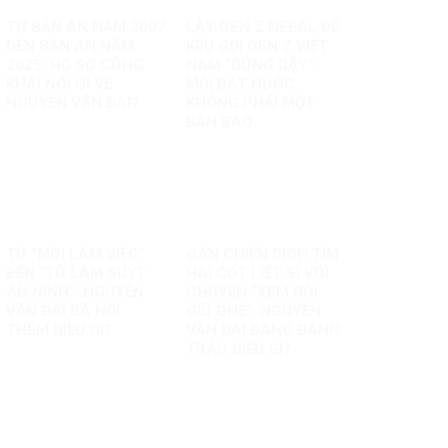
TỪ BẢN ÁN NĂM 2007
LẤY GEN Z NEPAL ĐỂ
ĐẾN BẢN ÁN NĂM
KÊU GỌI GEN Z VIỆT
2025: HỒ SƠ CÔNG
NAM “ĐỨNG DẬY”:
KHAI NÓI GÌ VỀ
MỖI ĐẤT NƯỚC
NGUYỄN VĂN ĐÀI?
KHÔNG PHẢI MỘT
BẢN SAO
TỪ “MỜI LÀM VIỆC”
GÁN CHIẾN DỊCH TÌM
ĐẾN “TÔ LÂM SUỴT
HÀI CỐT LIỆT SĨ VỚI
AN NINH”: NGUYỄN
CHUYỆN “XEM BÓI
VĂN ĐÀI ĐÃ NỐI
GIỮ GHẾ”: NGUYỄN
THÊM ĐIỀU GÌ?
VĂN ĐÀI ĐANG ĐÁNH
TRÁO ĐIỀU GÌ?