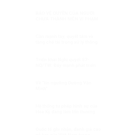
BẢO VỆ QUYỀN CỦA NGƯỜI
CHƯA THÀNH NIÊN VI PHẠM
PHÁP LUẬT
Cần mạnh tay, quyết tâm và
tăng chế tài trong xử lý thông
tin xấu, độc
Triển khai Nghị quyết 57-
NQ/TW: Đẩy mạnh phát triển
nội dung số
Về “tín ngưỡng Dương Văn
Mình”
Hệ thống tư pháp hình sự của
Hoa Kỳ đang làm tổn thương
người bản địa!
Quốc tế ghi nhận, đánh giá cao
nỗ lực của Việt Nam trong