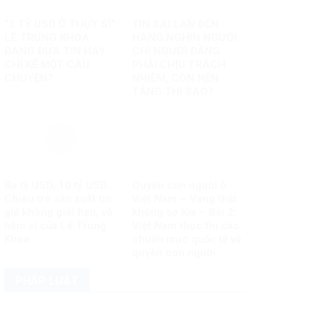
“3 TỶ USD Ở THỤY SĨ”:
TIN SAI LAN ĐẾN
LÊ TRUNG KHOA
HÀNG NGHÌN NGƯỜI:
ĐANG ĐƯA TIN HAY
CHỈ NGƯỜI ĐĂNG
CHỈ KỂ MỘT CÂU
PHẢI CHỊU TRÁCH
CHUYỆN?
NHIỆM, CÒN NỀN
TẢNG THÌ SAO?
Ba tỷ USD, 10 tỷ USD…
Quyền con người ở
Chiêu trò sản xuất tin
Việt Nam – Vàng thật
giả không giới hạn, vô
không sợ lửa – Bài 2:
liêm sỉ của Lê Trung
Việt Nam thực thi các
Khoa
chuẩn mực quốc tế về
quyền con người
PHÁP LUẬT