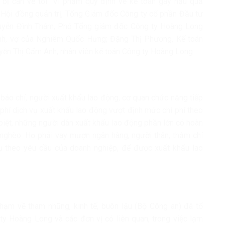
 bị can về tội “Vi phạm quy định về kế toán gây hậu quả
Hội đồng quản trị, Tổng Giám đốc Công ty cổ phần Đầu tư
uyễn Đình Thám, Phó Tổng giám đốc Công ty Hoàng Long
h, vợ của Nghiêm Quốc Hưng; Đặng Thị Phương, Kế toán
ễn Thị Cẩm Anh, nhân viên kế toán Công ty Hoàng Long.
 báo chí, người xuất khẩu lao động, cơ quan chức năng tiếp
 phí dịch vụ xuất khẩu lao động vượt định mức chi phí theo
 biệt, những người dân xuất khẩu lao động phần lớn có hoàn
 nghèo. Họ phải vay mượn ngân hàng, người thân, thậm chí
vụ theo yêu cầu của doanh nghiệp, để được xuất khẩu lao
phạm về tham nhũng, kinh tế, buôn lậu (Bộ Công an) đã tổ
ty Hoàng Long và các đơn vị có liên quan, trong việc lạm