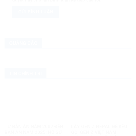
duyệt này cho lần bình luận kế tiếp của tôi.
QUẢNG CÁO
TIN CHÍNH TRỊ
TỪ BẢN ÁN NĂM 2007 ĐẾN
LẤY GEN Z NEPAL ĐỂ KÊU
BẢN ÁN NĂM 2025: HỒ SƠ
GỌI GEN Z VIỆT NAM