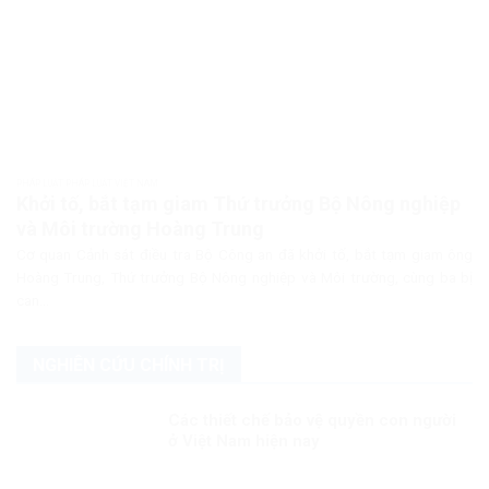
PHÁP LUẬT PHÁP LUẬT VIỆT NAM
Khởi tố, bắt tạm giam Thứ trưởng Bộ Nông nghiệp
và Môi trường Hoàng Trung
Cơ quan Cảnh sát điều tra Bộ Công an đã khởi tố, bắt tạm giam ông
Hoàng Trung, Thứ trưởng Bộ Nông nghiệp và Môi trường, cùng ba bị
can...
NGHIÊN CỨU CHÍNH TRỊ
Các thiết chế bảo vệ quyền con người
ở Việt Nam hiện nay