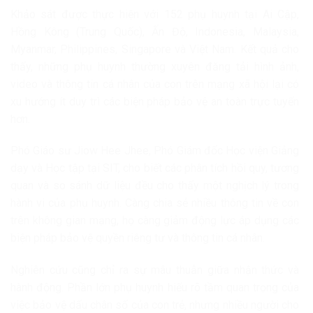
Khảo sát được thực hiện với 152 phụ huynh tại Ai Cập,
Hồng Kông (Trung Quốc), Ấn Độ, Indonesia, Malaysia,
Myanmar, Philippines, Singapore và Việt Nam. Kết quả cho
thấy, những phụ huynh thường xuyên đăng tải hình ảnh,
video và thông tin cá nhân của con trên mạng xã hội lại có
xu hướng ít duy trì các biện pháp bảo vệ an toàn trực tuyến
hơn.
Phó Giáo sư Jiow Hee Jhee, Phó Giám đốc Học viện Giảng
dạy và Học tập tại SIT, cho biết các phân tích hồi quy, tương
quan và so sánh dữ liệu đều cho thấy một nghịch lý trong
hành vi của phụ huynh. Càng chia sẻ nhiều thông tin về con
trên không gian mạng, họ càng giảm động lực áp dụng các
biện pháp bảo vệ quyền riêng tư và thông tin cá nhân.
Nghiên cứu cũng chỉ ra sự mâu thuẫn giữa nhận thức và
hành động. Phần lớn phụ huynh hiểu rõ tầm quan trọng của
việc bảo vệ dấu chân số của con trẻ, nhưng nhiều người cho