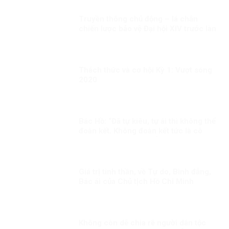
Truyền thông chủ động – lá chắn
chiến lược bảo vệ Đại hội XIV trước làn
sóng xuyên tạc!
Thách thức và cơ hội Kỳ 1: Vượt sóng
2020
Bác Hồ: “Đã tự kiêu, tự ái thì không thể
đoàn kết. Không đoàn kết tức là cô
độc. Đã cô độc thì chẳng việc gì thành
công”.
Giá trị tinh thần, về Tự do, Bình đẳng,
Bác ái của Chủ tịch Hồ Chi Minh
Không còn dễ chia rẽ người dân tộc