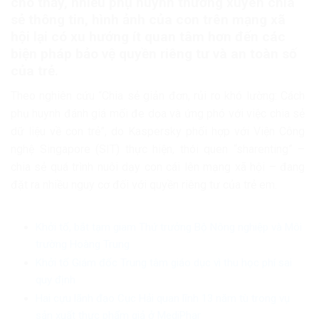
cho thấy, nhiều phụ huynh thường xuyên chia
sẻ thông tin, hình ảnh của con trên mạng xã
hội lại có xu hướng ít quan tâm hơn đến các
biện pháp bảo vệ quyền riêng tư và an toàn số
của trẻ.
Theo nghiên cứu “Chia sẻ giản đơn, rủi ro khó lường: Cách
phụ huynh đánh giá mối đe dọa và ứng phó với việc chia sẻ
dữ liệu về con trẻ”, do Kaspersky phối hợp với Viện Công
nghệ Singapore (SIT) thực hiện, thói quen “sharenting” –
chia sẻ quá trình nuôi dạy con cái lên mạng xã hội – đang
đặt ra nhiều nguy cơ đối với quyền riêng tư của trẻ em.
Khởi tố, bắt tạm giam Thứ trưởng Bộ Nông nghiệp và Môi
trường Hoàng Trung
Khởi tố Giám đốc Trung tâm giáo dục vì thu học phí sai
quy định
Hai cựu lãnh đạo Cục Hải quan lĩnh 13 năm tù trong vụ
sản xuất thực phẩm giả ở MediPhar