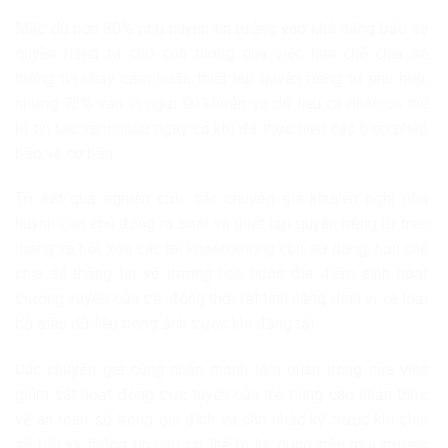
Mặc dù hơn 80% phụ huynh tin tưởng vào khả năng bảo vệ
quyền riêng tư cho con thông qua việc hạn chế chia sẻ
thông tin nhạy cảm hoặc thiết lập quyền riêng tư phù hợp,
nhưng 72% vẫn lo ngại tài khoản và dữ liệu cá nhân có thể
bị tin tặc xâm nhập ngay cả khi đã thực hiện các biện pháp
bảo vệ cơ bản.
Từ kết quả nghiên cứu, các chuyên gia khuyến nghị phụ
huynh cần chủ động rà soát và thiết lập quyền riêng tư trên
mạng xã hội, xóa các tài khoản không còn sử dụng, hạn chế
chia sẻ thông tin về trường học hoặc địa điểm sinh hoạt
thường xuyên của trẻ, đồng thời tắt tính năng định vị và loại
bỏ siêu dữ liệu trong ảnh trước khi đăng tải.
Các chuyên gia cũng nhấn mạnh tầm quan trọng của việc
giám sát hoạt động trực tuyến của trẻ, nâng cao nhận thức
về an toàn số trong gia đình và cân nhắc kỹ trước khi chia
sẻ bất kỳ thông tin nào có thể bị lợi dụng trên môi trường