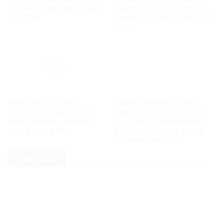
TIN HAY CHỈ KỂ MỘT CÂU
ĐĂNG PHẢI CHỊU TRÁCH
CHUYỆN?
NHIỆM, CÒN NỀN TẢNG THÌ
SAO?
Ba tỷ USD, 10 tỷ USD…
Quyền con người ở Việt
Chiêu trò sản xuất tin giả
Nam – Vàng thật không sợ
không giới hạn, vô liêm sỉ
lửa – Bài 2: Việt Nam thực
của Lê Trung Khoa
thi các chuẩn mực quốc tế
về quyền con người
PHÁP LUẬT