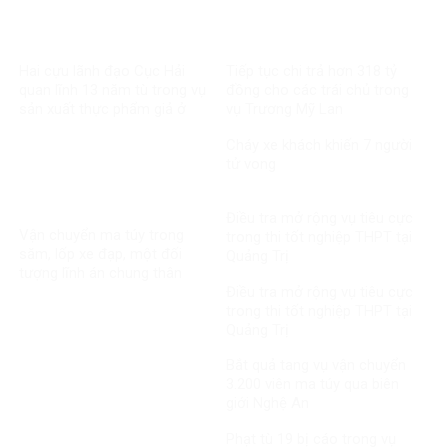
Hai cựu lãnh đạo Cục Hải
Tiếp tục chi trả hơn 318 tỷ
quan lĩnh 13 năm tù trong vụ
đồng cho các trái chủ trong
sản xuất thực phẩm giả ở
vụ Trương Mỹ Lan
MediPhar
Cháy xe khách khiến 7 người
tử vong​
Điều tra mở rộng vụ tiêu cực
Vận chuyển ma túy trong
trong thi tốt nghiệp THPT tại
săm, lốp xe đạp, một đối
Quảng Trị
tượng lĩnh án chung thân
Điều tra mở rộng vụ tiêu cực
trong thi tốt nghiệp THPT tại
Quảng Trị
Bắt quả tang vụ vận chuyển
3.200 viên ma túy qua biên
giới Nghệ An
Phạt tù 19 bị cáo trong vụ