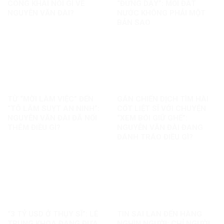
CÔNG KHAI NÓI GÌ VỀ
“ĐỨNG DẬY”: MỖI ĐẤT
NGUYỄN VĂN ĐÀI?
NƯỚC KHÔNG PHẢI MỘT
BẢN SAO
TỪ “MỜI LÀM VIỆC” ĐẾN
GÁN CHIẾN DỊCH TÌM HÀI
“TÔ LÂM SUỴT AN NINH”:
CỐT LIỆT SĨ VỚI CHUYỆN
NGUYỄN VĂN ĐÀI ĐÃ NỐI
“XEM BÓI GIỮ GHẾ”:
THÊM ĐIỀU GÌ?
NGUYỄN VĂN ĐÀI ĐANG
ĐÁNH TRÁO ĐIỀU GÌ?
“3 TỶ USD Ở THỤY SĨ”: LÊ
TIN SAI LAN ĐẾN HÀNG
TRUNG KHOA ĐANG ĐƯA
NGHÌN NGƯỜI: CHỈ NGƯỜI