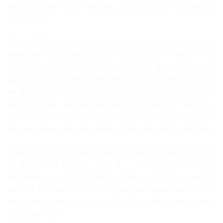
rằng các thao tác cài đặt bảo mật khá mất thời gian và
phiền phức.
Có tới 87% người được hỏi đồng ý rằng việc giới hạn đối
tượng xem bài đăng giúp giảm nguy cơ rò rỉ thông tin cá
nhân, song 49% cho rằng quá trình thiết lập khá tốn thời
gian. Khoảng 80% nhận định việc vô hiệu hóa tính năng chia
sẻ lại nội dung là cần thiết để bảo vệ quyền riêng tư, nhưng
40% cảm thấy việc thực hiện mất nhiều công sức. Tương tự,
83% cho rằng tắt siêu dữ liệu và định vị vị trí là biện pháp
hiệu quả, nhưng 36% vẫn đánh giá thao tác này gây bất tiện.
Theo bà Trishia Octaviano, Quản lý Cấp cao mảng Giáo dục
an ninh mạng khu vực châu Á – Thái Bình Dương của
Kaspersky, con người thường ưu tiên sự tiện lợi và lợi ích
tức thời. Điều này khiến nhiều người giữ nguyên các cài đặt
mặc định của ứng dụng thay vì chủ động điều chỉnh để tăng
cường bảo mật.