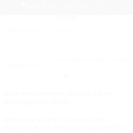
Skip
to
content
Mẹo nhỏ:
Để tìm kiếm chính xác tin bài của
nhanquyenvn.org, hãy search trên Google với cú pháp: "Từ
khóa" + "nhanquyenvn.org".
Tìm kiếm ngay
Trang chủ
»
Pháp luật
»
Khoe con trên mạng xã hội có thể làm
tăng nguy cơ lộ dữ liệu
7965
7 Tháng 6, 2026
Pháp luật
Pháp luật Việt Nam
Khoe con trên mạng xã hội có thể làm
tăng nguy cơ lộ dữ liệu
Nghiên cứu mới đây của hãng bảo mật
Kaspersky và Viện Công nghệ Singapore (SIT)