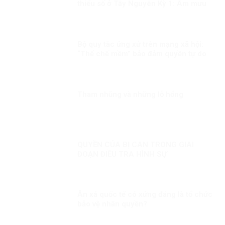
thiểu số ở Tây Nguyên Kỳ 1: Âm mưu
thành lập cái gọi là “Nhà nước Đêga”
Bộ quy tắc ứng xử trên mạng xã hội:
“Thể chế mềm” bảo đảm quyền tự do
cá nhân phù hợp chuẩn mực quốc tế
Tham nhũng và những lỗ hổng
QUYỀN CỦA BỊ CAN TRONG GIAI
ĐOẠN ĐIỀU TRA HÌNH SỰ
Ân xá quốc tế có xứng đáng là tổ chức
bảo vệ nhân quyền?