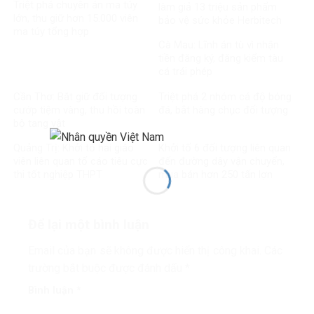
Triệt phá chuyên án ma túy
làm giả 13 triệu sản phẩm
lớn, thu giữ hơn 15.000 viên
bảo vệ sức khỏe Herbitech
ma túy tổng hợp
Cà Mau: Lĩnh án tù vì nhận
tiền đăng ký, đăng kiểm tàu
cá trái phép
Cần Thơ: Bắt giữ đối tượng
Triệt phá 2 nhóm cá độ bóng
cướp tiệm vàng, thu hồi toàn
đá, bắt hàng chục đối tượng
bộ tang vật
Quảng Trị: Khởi tố hai giáo
Khởi tố 6 đối tượng liên quan
viên liên quan tố cáo tiêu cực
đến đường dây vận chuyển,
thi tốt nghiệp THPT
mua bán hơn 250 tấn lợn
bệnh
Để lại một bình luận
Email của bạn sẽ không được hiển thị công khai.
Các
trường bắt buộc được đánh dấu
*
Bình luận
*