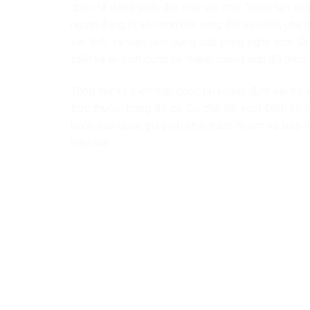
quốc tế đang phải đối mặt với một “cuộc tấn côn
người đang bị xói mòn bởi xung đột kéo dài, chủ n
sai lệch và việc lạm dụng các công nghệ mới. Ôn
triển và an ninh cũng sẽ nhanh chóng sụp đổ theo.
Tổng thư ký Liên hợp quốc tái khẳng định vai trò
trực thuộc, trong đó có Cơ chế Rà soát Định kỳ 
buộc các quốc gia phải chịu trách nhiệm và bảo 
hiện nay.