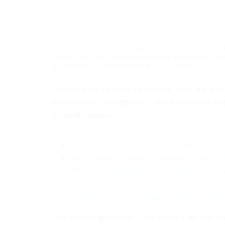
Khóa 61 Hội đồng Nhân quyền Liên hợp khai mạc với
đại diện cấp cao từ nhiều vùng địa lý, khẳng định tầ
giới đối mặt với những thách thức chưa từng có.
Phiên họp có sự tham dự của hơn 120 Lãnh đạo c
Đại hội đồng Liên hợp quốc, Lãnh đạo của các tổ c
trụ sở tại Geneva.
Không chỉ hạn chế, cần tạo không gian mạng a
Kết nối nguồn lực quốc tế phát triển kỹ năng, v
Mở rộng cơ hội tiếp cận dịch vụ sức khỏe sinh
Bảo vệ trẻ em trước vòng xoáy của thuật toán 
Lễ Vu Lan: Giáo hội Phật giáo Việt Nam yêu cầu
Phát biểu tại phiên họp, Tổng thư ký Liên hợp q