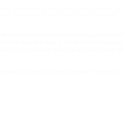
ước, cùng Tổng thư ký, Cao ủy Nhân quyền, Chủ tịch Đại hội
 liên chính phủ và các tổ chức phi chính phủ có trụ sở tại
ốc Annalena Baerbock nhấn mạnh rằng nhân quyền không thể
ược thể hiện bằng hành động cụ thể. Bà cảnh báo rằng sự im
 quyền đồng nghĩa với việc chấp nhận để những vi phạm đó
hỉ thuộc về một số quốc gia hay khu vực, mà là nghĩa vụ