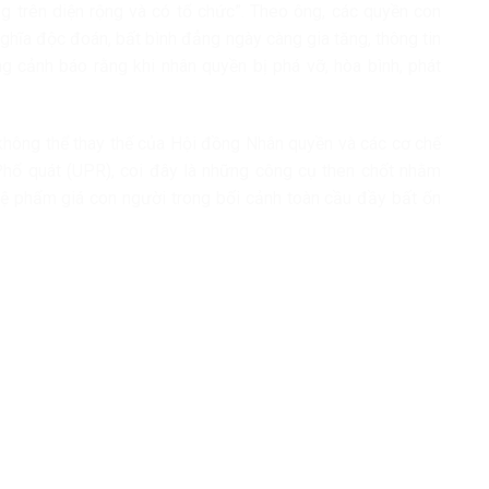
g trên diện rộng và có tổ chức”. Theo ông, các quyền con
ghĩa độc đoán, bất bình đẳng ngày càng gia tăng, thông tin
g cảnh báo rằng khi nhân quyền bị phá vỡ, hòa bình, phát
 không thể thay thế của Hội đồng Nhân quyền và các cơ chế
Phổ quát (UPR), coi đây là những công cụ then chốt nhằm
vệ phẩm giá con người trong bối cảnh toàn cầu đầy bất ổn