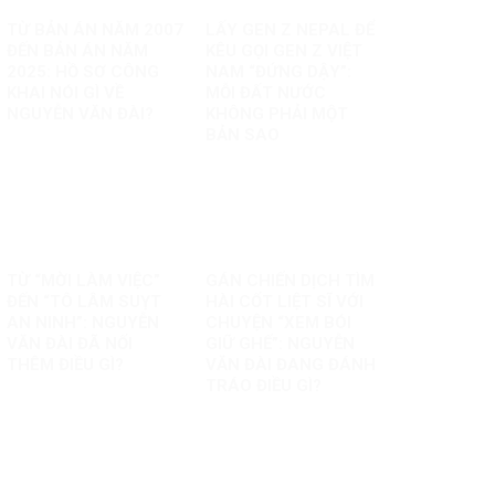
TỪ BẢN ÁN NĂM 2007
LẤY GEN Z NEPAL ĐỂ
ĐẾN BẢN ÁN NĂM
KÊU GỌI GEN Z VIỆT
2025: HỒ SƠ CÔNG
NAM “ĐỨNG DẬY”:
KHAI NÓI GÌ VỀ
MỖI ĐẤT NƯỚC
NGUYỄN VĂN ĐÀI?
KHÔNG PHẢI MỘT
BẢN SAO
TỪ “MỜI LÀM VIỆC”
GÁN CHIẾN DỊCH TÌM
ĐẾN “TÔ LÂM SUỴT
HÀI CỐT LIỆT SĨ VỚI
AN NINH”: NGUYỄN
CHUYỆN “XEM BÓI
VĂN ĐÀI ĐÃ NỐI
GIỮ GHẾ”: NGUYỄN
THÊM ĐIỀU GÌ?
VĂN ĐÀI ĐANG ĐÁNH
TRÁO ĐIỀU GÌ?