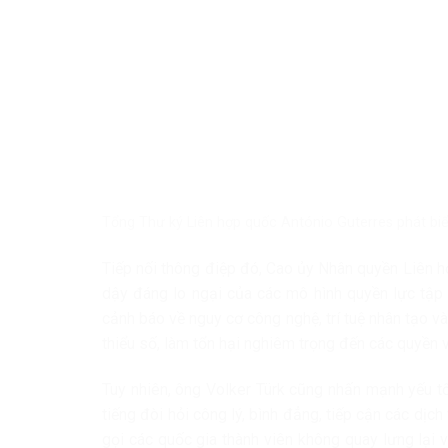
Tổng Thư ký Liên hợp quốc António Guterres phát biể
Tiếp nối thông điệp đó, Cao ủy Nhân quyền Liên h
dậy đáng lo ngại của các mô hình quyền lực tập 
cảnh báo về nguy cơ công nghệ, trí tuệ nhân tạo và 
thiểu số, làm tổn hại nghiêm trọng đến các quyền 
Tuy nhiên, ông Volker Türk cũng nhấn mạnh yếu tố
tiếng đòi hỏi công lý, bình đẳng, tiếp cận các dịc
gọi các quốc gia thành viên không quay lưng lại 