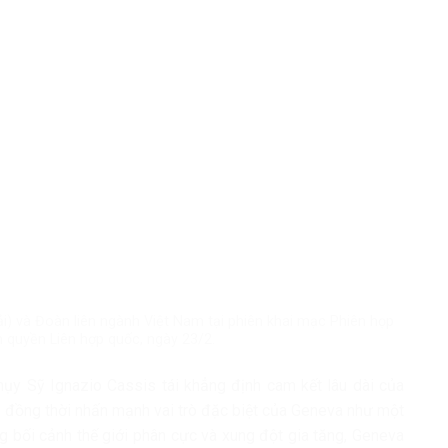
i) và Đoàn liên ngành Việt Nam tại phiên khai mạc Phiên họp
 quyền Liên hợp quốc, ngày 23/2.
ụy Sỹ Ignazio Cassis tái khẳng định cam kết lâu dài của
, đồng thời nhấn mạnh vai trò đặc biệt của Geneva như một
g bối cảnh thế giới phân cực và xung đột gia tăng, Geneva