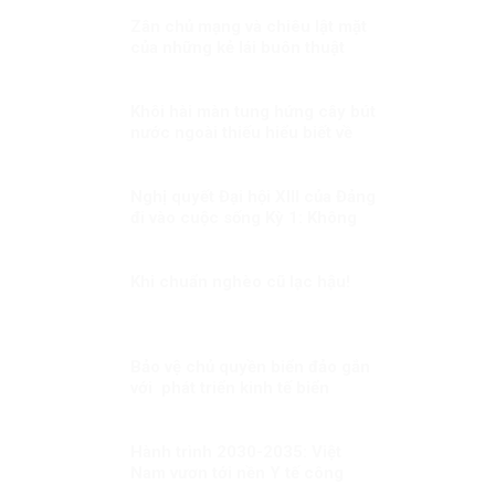
Zân chủ mạng và chiêu lật mặt
của những kẻ lái buôn thuật
ngữ
Khôi hài màn tung hứng cây bút
nước ngoài thiếu hiểu biết về
Việt Nam
Nghị quyết Đại hội XIII của Đảng
đi vào cuộc sống Kỳ 1: Không
chùn bước trước khó khăn, khi
có dịch mọi người dân đều là
chiến sĩ
Khi chuẩn nghèo cũ lạc hậu!
Bảo vệ chủ quyền biển đảo gắn
với phát triển kinh tế biển
Hành trình 2030-2035: Việt
Nam vươn tới nền Y tế công
bằng, hiện đại