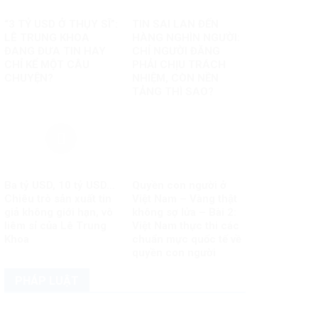
“3 TỶ USD Ở THỤY SĨ”:
TIN SAI LAN ĐẾN
LÊ TRUNG KHOA
HÀNG NGHÌN NGƯỜI:
ĐANG ĐƯA TIN HAY
CHỈ NGƯỜI ĐĂNG
CHỈ KỂ MỘT CÂU
PHẢI CHỊU TRÁCH
CHUYỆN?
NHIỆM, CÒN NỀN
TẢNG THÌ SAO?
Ba tỷ USD, 10 tỷ USD…
Quyền con người ở
Chiêu trò sản xuất tin
Việt Nam – Vàng thật
giả không giới hạn, vô
không sợ lửa – Bài 2:
liêm sỉ của Lê Trung
Việt Nam thực thi các
Khoa
chuẩn mực quốc tế về
quyền con người
PHÁP LUẬT