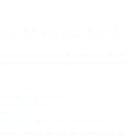
 Phiên họp cấp cao, cùng sự tham dự đông đảo của hơn 120
m quan trọng của việc thúc đẩy nhân quyền trong bối cảnh thế
ác nước, cùng Tổng thư ký, Cao ủy Nhân quyền, Chủ tịch
hức quốc tế liên chính phủ và các tổ chức phi chính phủ có
n toàn cho trẻ em
iệc làm bền vững cho thanh niên
 sản cho nữ công nhân
mạng xã hội
 tăng ni tích cực tham gia công tác đền ơn đáp nghĩa
uốc António Guterres nhấn mạnh rằng hệ thống nhân quyền