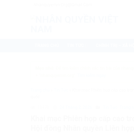
Skip
Nhanquyenvn.org@gmail.com
to
content
TRANG CHỦ
TIN TỨC
CHÍNH TRỊ – XÃ HỘ
Mẹo nhỏ:
Để tìm kiếm chính xác tin bài của nhanq
+ "nhanquyenvn.org".
Tìm kiếm ngay
Trang chủ
»
Tin Tức
»
Khai mạc Phiên họp cấp cao tro
quốc
13478
24 Tháng 2, 2026
Tin Tức
Trong 
Khai mạc Phiên họp cấp cao tr
Hội đồng Nhân quyền Liên hợ