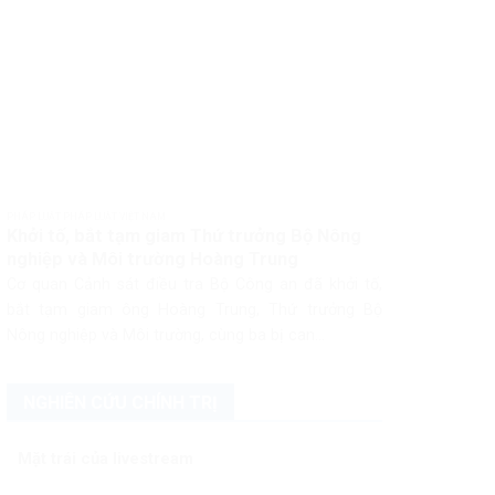
PHÁP LUẬT PHÁP LUẬT VIỆT NAM
Khởi tố, bắt tạm giam Thứ trưởng Bộ Nông
nghiệp và Môi trường Hoàng Trung
Cơ quan Cảnh sát điều tra Bộ Công an đã khởi tố,
bắt tạm giam ông Hoàng Trung, Thứ trưởng Bộ
Nông nghiệp và Môi trường, cùng ba bị can...
NGHIÊN CỨU CHÍNH TRỊ
Mặt trái của livestream