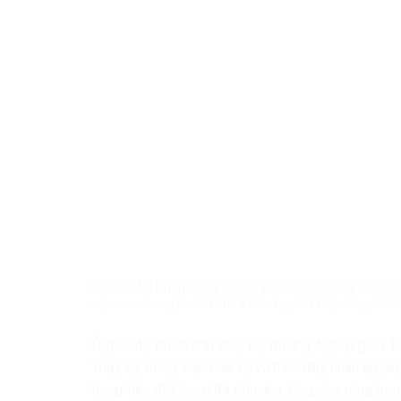
Đại sứ Mai Phan Dũng (hàng giữa, ngoài cùng bên phả
cấp cao trong khuôn khổ Khóa họp 61 Hội đồng Nhân
Ở góc độ nước chủ nhà, Bộ trưởng Ngoại giao Th
Thụy Sỹ trong việc bảo vệ và thúc đẩy nhân quyền
trung tâm đối thoại đa phương. Ông cho rằng tron