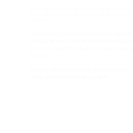
Phiên họp có sự tham dự của hơn 120 Lãnh đạo các n
đồng Liên hợp quốc, Lãnh đạo của các tổ chức quốc tế
Geneva
Trong khi đó, Chủ tịch Đại hội đồng Liên hợp qu
chỉ dừng lại ở các tuyên bố chính trị, mà phải đ
lặng, thờ ơ hay trì hoãn trước các vi phạm nhân
tiếp diễn.
Theo bà, trách nhiệm bảo vệ nhân quyền không c
chung của toàn thể cộng đồng quốc tế.