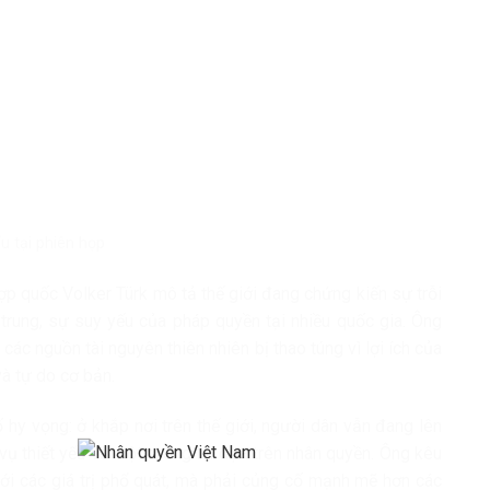
u tại phiên họp
ợp quốc Volker Türk mô tả thế giới đang chứng kiến sự trỗi
trung, sự suy yếu của pháp quyền tại nhiều quốc gia. Ông
các nguồn tài nguyên thiên nhiên bị thao túng vì lợi ích của
và tự do cơ bản.
 hy vọng: ở khắp nơi trên thế giới, người dân vẫn đang lên
h vụ thiết yếu và một tương lai dựa trên nhân quyền. Ông kêu
với các giá trị phổ quát, mà phải củng cố mạnh mẽ hơn các