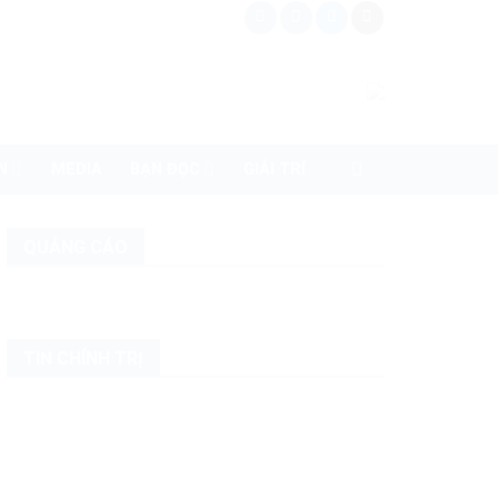
N
MEDIA
BẠN ĐỌC
GIẢI TRÍ
QUẢNG CÁO
TIN CHÍNH TRỊ