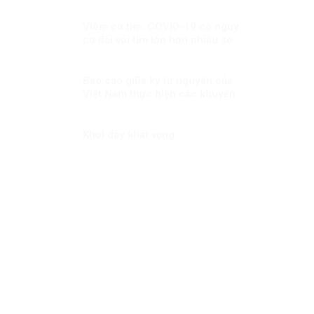
Viêm cơ tim: COVID-19 có nguy
cơ đối với tim lớn hơn nhiều so
với tiêm chủng!
Báo cáo giữa kỳ tự nguyện của
Việt Nam thực hiện các khuyến
nghị UPR chu kỳ III Kỳ 2: “Việt
Nam sẽ thành công trong việc
gắn kết sứ mệnh bảo đảm
Khơi dậy khát vọng
quyền con người với nỗ lực
phòng chống COVID-19”