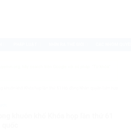
I
PHÁP LUẬT
NHÌN RA THẾ GIỚI
CÁC NHÓM QUYỀ
uyenvn.org, hãy search trên Google với cú pháp: "Từ khóa"
ng khuôn khổ Khóa họp lần thứ 61 Hội đồng Nhân quyền Liên hợp
nước
ong khuôn khổ Khóa họp lần thứ 61
p quốc