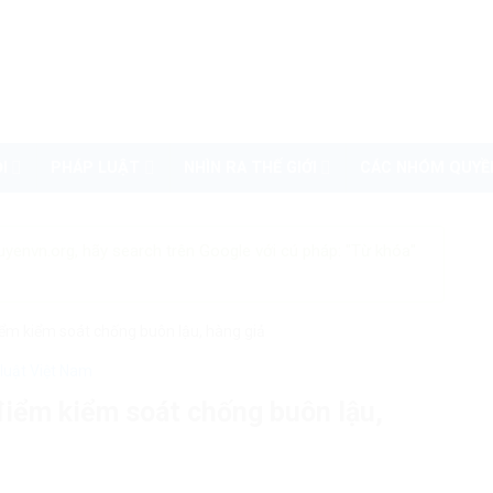
I
PHÁP LUẬT
NHÌN RA THẾ GIỚI
CÁC NHÓM QUYỀ
uyenvn.org, hãy search trên Google với cú pháp: "Từ khóa"
iểm kiểm soát chống buôn lậu, hàng giả
luật Việt Nam
 điểm kiểm soát chống buôn lậu,