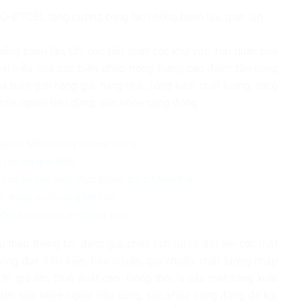
-ĐTCBL tăng cường công tác chống buôn lậu, gian lận
hống buôn lậu, Chi cục Hải quan các khu vực, Hải quan cửa
hai hiệu quả các biện pháp trong tháng cao điểm tấn công
ua biên giới hàng giả, hàng nhái, hàng kém chất lượng, hàng
hỏe người tiêu dùng, sức khỏe cộng đồng.
iệp và Môi trường Hoàng Trung
 phí sai quy định
trong vụ sản xuất thực phẩm giả ở MediPhar
chủ trong vụ Trương Mỹ Lan
đối tượng lĩnh án chung thân
thập thông tin, đánh giá, phân tích rủi ro đối với các mặt
không đạt điều kiện, tiêu chuẩn, quy chuẩn, chất lượng nhập
trị giá lớn, thuế suất cao. Đồng thời là các mặt hàng xuất
đến sức khỏe người tiêu dùng, sức khỏe cộng đồng để kịp