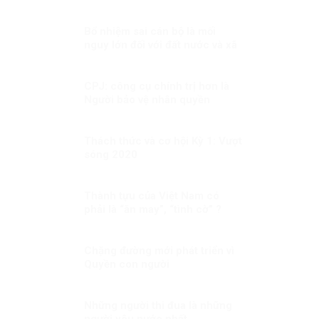
Bổ nhiệm sai cán bộ là mối
nguy lớn đối với đất nước và xã
hội
CPJ: công cụ chính trị hơn là
Người bảo vệ nhân quyền
Thách thức và cơ hội Kỳ 1: Vượt
sóng 2020
Thành tựu của Việt Nam có
phải là “ăn may”, “tình cờ” ?
Chặng đường mới phát triển vì
Quyền con người
Những người thi đua là những
người yêu nước nhất