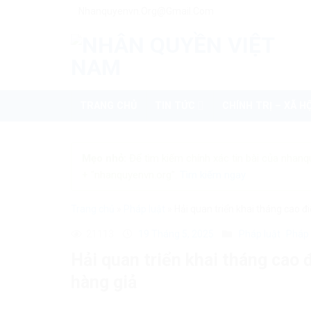
Skip
Nhanquyenvn.org@gmail.com
to
content
TRANG CHỦ
TIN TỨC
CHÍNH TRỊ – XÃ HỘ
Mẹo nhỏ:
Để tìm kiếm chính xác tin bài của nhanq
+ "nhanquyenvn.org".
Tìm kiếm ngay
Trang chủ
»
Pháp luật
»
Hải quan triển khai tháng cao đ
21113
19 Tháng 5, 2025
Pháp luật
Pháp 
Hải quan triển khai tháng cao
hàng giả