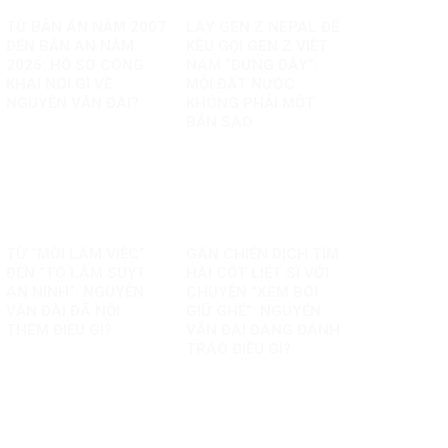
TỪ BẢN ÁN NĂM 2007
LẤY GEN Z NEPAL ĐỂ
ĐẾN BẢN ÁN NĂM
KÊU GỌI GEN Z VIỆT
2025: HỒ SƠ CÔNG
NAM “ĐỨNG DẬY”:
KHAI NÓI GÌ VỀ
MỖI ĐẤT NƯỚC
NGUYỄN VĂN ĐÀI?
KHÔNG PHẢI MỘT
BẢN SAO
TỪ “MỜI LÀM VIỆC”
GÁN CHIẾN DỊCH TÌM
ĐẾN “TÔ LÂM SUỴT
HÀI CỐT LIỆT SĨ VỚI
AN NINH”: NGUYỄN
CHUYỆN “XEM BÓI
VĂN ĐÀI ĐÃ NỐI
GIỮ GHẾ”: NGUYỄN
THÊM ĐIỀU GÌ?
VĂN ĐÀI ĐANG ĐÁNH
TRÁO ĐIỀU GÌ?