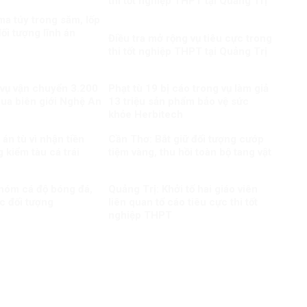
thi tốt nghiệp THPT tại Quảng Trị
a túy trong săm, lốp
ối tượng lĩnh án
Điều tra mở rộng vụ tiêu cực trong
thi tốt nghiệp THPT tại Quảng Trị
 vụ vận chuyển 3.200
Phạt tù 19 bị cáo trong vụ làm giả
qua biên giới Nghệ An
13 triệu sản phẩm bảo vệ sức
khỏe Herbitech
án tù vì nhận tiền
Cần Thơ: Bắt giữ đối tượng cướp
 kiểm tàu cá trái
tiệm vàng, thu hồi toàn bộ tang vật
nhóm cá độ bóng đá,
Quảng Trị: Khởi tố hai giáo viên
c đối tượng
liên quan tố cáo tiêu cực thi tốt
nghiệp THPT