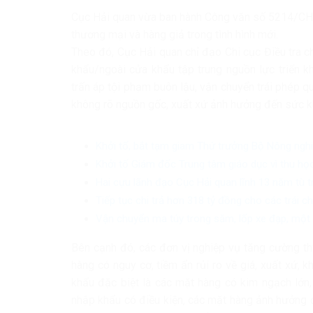
Cục Hải quan vừa ban hành Công văn số 5214/CHQ
thương mại và hàng giả trong tình hình mới.
Theo đó, Cục Hải quan chỉ đạo Chi cục Điều tra c
khẩu/ngoài cửa khẩu tập trung nguồn lực triển k
trấn áp tội phạm buôn lậu, vận chuyển trái phép q
không rõ nguồn gốc, xuất xứ ảnh hưởng đến sức k
Khởi tố, bắt tạm giam Thứ trưởng Bộ Nông ngh
Khởi tố Giám đốc Trung tâm giáo dục vì thu học
Hai cựu lãnh đạo Cục Hải quan lĩnh 13 năm tù 
Tiếp tục chi trả hơn 318 tỷ đồng cho các trái 
Vận chuyển ma túy trong săm, lốp xe đạp, một 
Bên cạnh đó, các đơn vị nghiệp vụ tăng cường thu 
hàng có nguy cơ, tiềm ẩn rủi ro về giá, xuất xứ, 
khẩu đặc biệt là các mặt hàng có kim ngạch lớn, 
nhập khẩu có điều kiện, các mặt hàng ảnh hưởng 