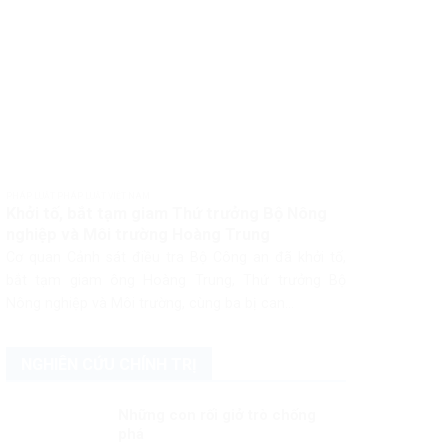
PHÁP LUẬT PHÁP LUẬT VIỆT NAM
Khởi tố, bắt tạm giam Thứ trưởng Bộ Nông
nghiệp và Môi trường Hoàng Trung
Cơ quan Cảnh sát điều tra Bộ Công an đã khởi tố,
bắt tạm giam ông Hoàng Trung, Thứ trưởng Bộ
Nông nghiệp và Môi trường, cùng ba bị can...
NGHIÊN CỨU CHÍNH TRỊ
Những con rối giở trò chống
phá