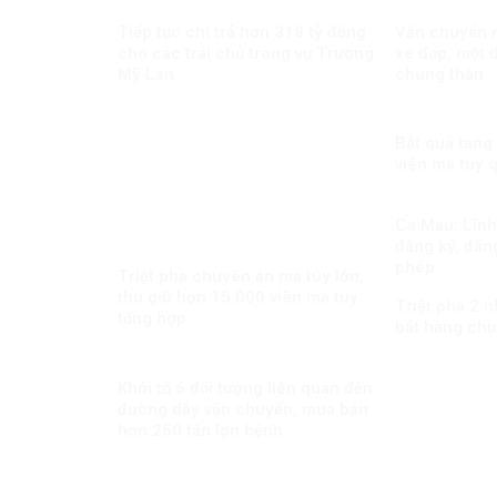
Tiếp tục chi trả hơn 318 tỷ đồng
Vận chuyển m
cho các trái chủ trong vụ Trương
xe đạp, một đ
Mỹ Lan
chung thân
Bắt quả tang
viên ma túy 
Cà Mau: Lĩnh 
đăng ký, đăng
phép
Triệt phá chuyên án ma túy lớn,
thu giữ hơn 15.000 viên ma túy
Triệt phá 2 
tổng hợp
bắt hàng chụ
Khởi tố 6 đối tượng liên quan đến
đường dây vận chuyển, mua bán
hơn 250 tấn lợn bệnh