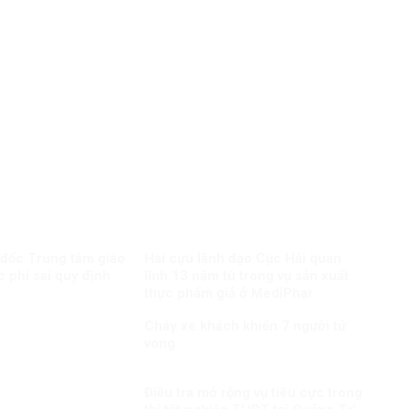
 đốc Trung tâm giáo
Hai cựu lãnh đạo Cục Hải quan
c phí sai quy định
lĩnh 13 năm tù trong vụ sản xuất
thực phẩm giả ở MediPhar
Cháy xe khách khiến 7 người tử
vong​
Điều tra mở rộng vụ tiêu cực trong