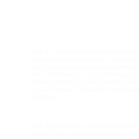
Công ty TNHH Xuất nhập khẩu thương mại dịch v
thuốc lá điếu với trị giá hàng hóa vi phạm là gần
Cục Hải quan cũng yêu cầu tăng cường phối hợp 
hoá hồ sơ hải quan, nắm bắt, trao đổi thông tin về
dấu hiệu buôn lậu, vận chuyển trái phép qua biên gi
các giao dịch đáng ngờ (buôn lậu, rửa tiền, vận c
xử lý kịp thời.
Trước đó, tại cuộc họp của Thủ tướng Chính phủ 
đầu năm 2025 và phương hướng, nhiệm vụ thời gia