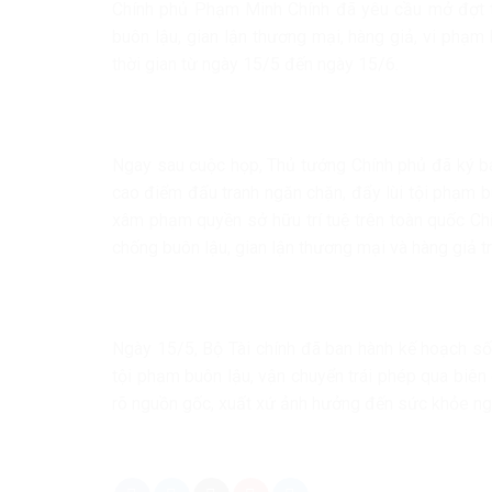
Chính phủ Phạm Minh Chính đã yêu cầu mở đợt t
buôn lậu, gian lận thương mại, hàng giả, vi phạm
thời gian từ ngày 15/5 đến ngày 15/6.
Ngay sau cuộc họp, Thủ tướng Chính phủ đã ký b
cao điểm đấu tranh ngăn chặn, đẩy lùi tội phạm b
xâm phạm quyền sở hữu trí tuệ trên toàn quốc Ch
chống buôn lậu, gian lận thương mại và hàng giả tr
Ngày 15/5, Bộ Tài chính đã ban hành kế hoạch số
tội phạm buôn lậu, vận chuyển trái phép qua biên
rõ nguồn gốc, xuất xứ ảnh hưởng đến sức khỏe ng