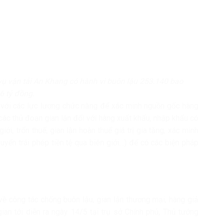
ụ vận tải An Khang có hành vi buôn lậu 253.140 bao
 6 tỷ đồng.
với các lực lượng chức năng để xác minh nguồn gốc hàng
 các thủ đoạn gian lận đối với hàng xuất khẩu, nhập khẩu có
ới, trốn thuế, gian lận hoàn thuế giá trị gia tăng, xác minh
huyển trái phép tiền tệ qua biên giới…) để có các biện pháp
về công tác chống buôn lậu, gian lận thương mại, hàng giả
n tới diễn ra ngày 14/5 tại trụ sở Chính phủ, Thủ tướng