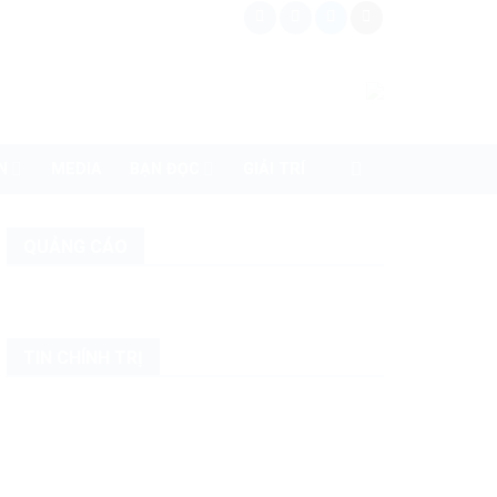
N
MEDIA
BẠN ĐỌC
GIẢI TRÍ
QUẢNG CÁO
TIN CHÍNH TRỊ