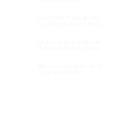
BẢO VỆ QUYỀN CỦA NGƯỜI
CHƯA THÀNH NIÊN VI PHẠM
PHÁP LUẬT
Âm mưu lợi dụng vai trò quân
đội ở Nepal để chống phá lực
lượng vũ trang Việt Nam
Tầm nhìn của Sự phát triển Kỳ
4: Khát vọng Dân tộc