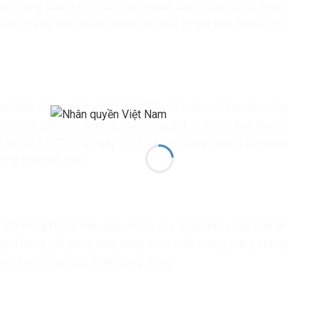
ấn công cao điểm đấu tranh ngăn chặn, đẩy lùi tội phạm
 bản quyền, xâm phạm quyền sở hữu trí tuệ trên toàn quốc,
an hành Công điện số 65/CĐ-TTg về việc mở đợt tấn công
uôn lậu, gian lận thương mại, hàng giả, vi phạm bản quyền,
ỉ thị số 13/CT-TTg ngày 17/5 về việc tăng cường công tác
ong tình hình mới.
 01/KH-BTC về triển khai tháng cao điểm tấn công trấn án
 giới hàng giả, hàng nhái, hàng kém chất lượng, hàng không
ười tiêu dùng, sức khỏe cộng đồng.