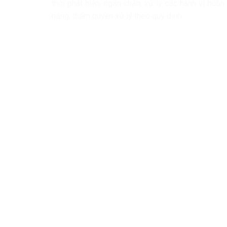
thời phát hiện, ngăn chặn, xử lý các hành vi buô
năng, thẩm quyền xử lý theo quy định.