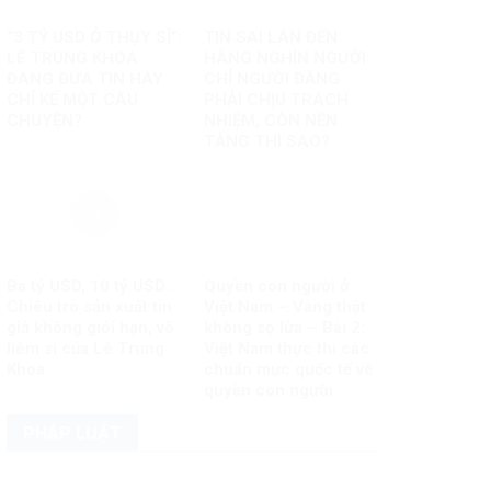
“3 TỶ USD Ở THỤY SĨ”:
TIN SAI LAN ĐẾN
LÊ TRUNG KHOA
HÀNG NGHÌN NGƯỜI:
ĐANG ĐƯA TIN HAY
CHỈ NGƯỜI ĐĂNG
CHỈ KỂ MỘT CÂU
PHẢI CHỊU TRÁCH
CHUYỆN?
NHIỆM, CÒN NỀN
TẢNG THÌ SAO?
Ba tỷ USD, 10 tỷ USD…
Quyền con người ở
Chiêu trò sản xuất tin
Việt Nam – Vàng thật
giả không giới hạn, vô
không sợ lửa – Bài 2:
liêm sỉ của Lê Trung
Việt Nam thực thi các
Khoa
chuẩn mực quốc tế về
quyền con người
PHÁP LUẬT