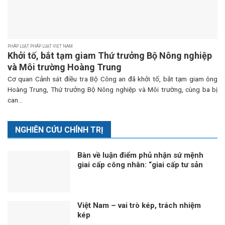
PHÁP LUẬT PHÁP LUẬT VIỆT NAM
Khởi tố, bắt tạm giam Thứ trưởng Bộ Nông nghiệp
và Môi trường Hoàng Trung
Cơ quan Cảnh sát điều tra Bộ Công an đã khởi tố, bắt tạm giam ông
Hoàng Trung, Thứ trưởng Bộ Nông nghiệp và Môi trường, cùng ba bị
can...
NGHIÊN CỨU CHÍNH TRỊ
Bàn về luận điểm phủ nhận sứ mệnh
giai cấp công nhân: “giai cấp tư sản
ngày nay không còn bóc lột công
nhân mà “bóc lột máy móc”?!
Việt Nam – vai trò kép, trách nhiệm
kép