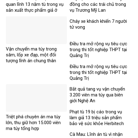
quan lĩnh 13 năm tù trong vụ
đồng cho các trái chủ trong
sản xuất thực phẩm giả ở
vụ Trương Mỹ Lan
MediPhar
Cháy xe khách khiến 7 người
tử vong​
Điều tra mở rộng vụ tiêu cực
Vận chuyển ma túy trong
trong thi tốt nghiệp THPT tại
săm, lốp xe đạp, một đối
Quảng Trị
tượng lĩnh án chung thân
Điều tra mở rộng vụ tiêu cực
trong thi tốt nghiệp THPT tại
Quảng Trị
Bắt quả tang vụ vận chuyển
3.200 viên ma túy qua biên
giới Nghệ An
Phạt tù 19 bị cáo trong vụ
Triệt phá chuyên án ma túy
làm giả 13 triệu sản phẩm
lớn, thu giữ hơn 15.000 viên
bảo vệ sức khỏe Herbitech
ma túy tổng hợp
Cà Mau: Lĩnh án tù vì nhận