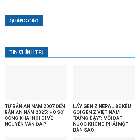
QUẢNG CÁO
TIN CHÍNH TRỊ
TỪ BẢN ÁN NĂM 2007 ĐẾN
LẤY GEN Z NEPAL ĐỂ KÊU
BẢN ÁN NĂM 2025: HỒ SƠ
GỌI GEN Z VIỆT NAM
CÔNG KHAI NÓI GÌ VỀ
“ĐỨNG DẬY”: MỖI ĐẤT
NGUYỄN VĂN ĐÀI?
NƯỚC KHÔNG PHẢI MỘT
BẢN SAO