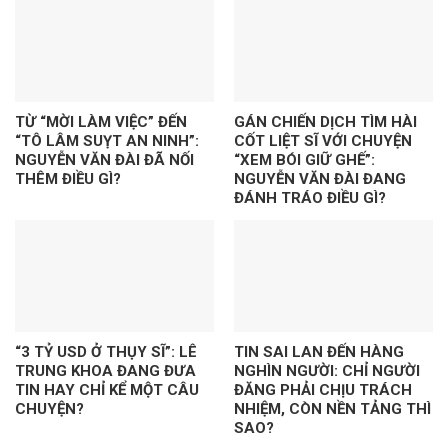
TỪ “MỜI LÀM VIỆC” ĐẾN
GÁN CHIẾN DỊCH TÌM HÀI
“TÔ LÂM SUỴT AN NINH”:
CỐT LIỆT SĨ VỚI CHUYỆN
NGUYỄN VĂN ĐÀI ĐÃ NỐI
“XEM BÓI GIỮ GHẾ”:
THÊM ĐIỀU GÌ?
NGUYỄN VĂN ĐÀI ĐANG
ĐÁNH TRÁO ĐIỀU GÌ?
“3 TỶ USD Ở THỤY SĨ”: LÊ
TIN SAI LAN ĐẾN HÀNG
TRUNG KHOA ĐANG ĐƯA
NGHÌN NGƯỜI: CHỈ NGƯỜI
TIN HAY CHỈ KỂ MỘT CÂU
ĐĂNG PHẢI CHỊU TRÁCH
CHUYỆN?
NHIỆM, CÒN NỀN TẢNG THÌ
SAO?