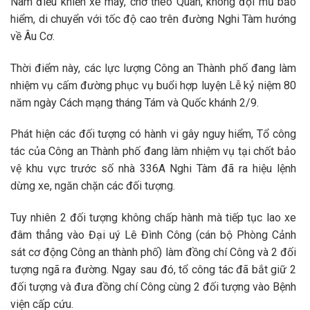
Nam điều khiển xe máy, chở theo Quân, không đội mũ bảo
hiểm, di chuyển với tốc độ cao trên đường Nghi Tàm hướng
về Âu Cơ.
Thời điểm này, các lực lượng Công an Thành phố đang làm
nhiệm vụ cấm đường phục vụ buổi hợp luyện Lễ kỷ niệm 80
năm ngày Cách mạng tháng Tám và Quốc khánh 2/9.
Phát hiện các đối tượng có hành vi gây nguy hiểm, Tổ công
tác của Công an Thành phố đang làm nhiệm vụ tại chốt bảo
vệ khu vực trước số nhà 336A Nghi Tàm đã ra hiệu lệnh
dừng xe, ngăn chặn các đối tượng.
Tuy nhiên 2 đối tượng không chấp hành mà tiếp tục lao xe
đâm thẳng vào Đại uý Lê Đình Công (cán bộ Phòng Cảnh
sát cơ động Công an thành phố) làm đồng chí Công và 2 đối
tượng ngã ra đường. Ngay sau đó, tổ công tác đã bắt giữ 2
đối tượng và đưa đồng chí Công cùng 2 đối tượng vào Bệnh
viện cấp cứu.