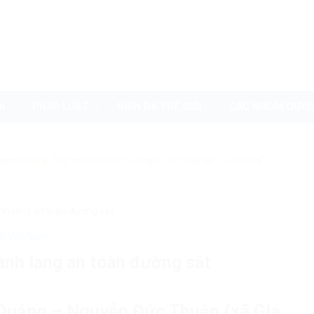
I
PHÁP LUẬT
NHÌN RA THẾ GIỚI
CÁC NHÓM QUYỀ
uyenvn.org, hãy search trên Google với cú pháp: "Từ khóa"
nh lang an toàn đường sắt
ật Việt Nam
ành lang an toàn đường sắt
 Quảng – Nguyễn Đức Thuận (xã Gia