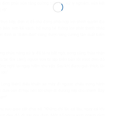
c định phải vừa tăng cường tuần tra, xử lý nghiêm, vừa kết
 rõ”.
trực tiếp, đơn vị đã chủ động phối hợp với chính quyền địa
 báo, sơn kẻ vạch, bổ sung hệ thống loa phát thanh nhắc
ác định là “điểm đen” cũng được tăng cường tần suất kiểm
ượng chức năng xử lý đã tỏ ra bất ngờ, song cũng thừa nhận
rú tại Gia Lâm), người vừa bị lập biên bản lỗi vượt đèn đỏ
ông nghĩ lại nguy hiểm như vậy. Sau khi được giải thích, tôi
 lớn”.
i Long Biên) điều khiển xe máy đi ngược chiều trong hành
vội đưa con đi học nên tôi chọn đi đường này cho nhanh. Bây
hạm”.
 vực giao cắt chia sẻ: “Không chỉ lúc có tàu, ngay cả khi
ợt đèn đỏ, đi sai quy định. Một số người kinh doanh dịch