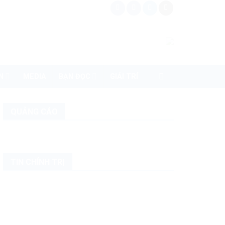
N
MEDIA
BẠN ĐỌC
GIẢI TRÍ
QUẢNG CÁO
TIN CHÍNH TRỊ