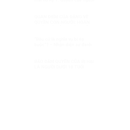
mang thai hộ trong pháp luật
quốc tế
QUAN ĐIỂM CỦA ĐẢNG VỀ
QUYỀN CON NGƯỜI: HOÀN
THIỆN ĐỂ GIẢI QUYẾT NHỮNG
THÁCH THỨC MỚI
“Bầu cử là nghĩa vụ bị ép
buộc”? – Nhận diện sự đánh
tráo khái niệm về quyền chính
trị ở Việt Nam
BẢO ĐẢM QUYỀN CỦA BỊ HẠI
LÀ NGƯỜI DƯỚI 18 TUỔI