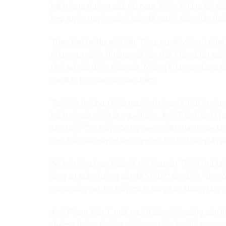
hành lang đường sắt, rất nguy hiểm. Chúng tôi xá
hợp tuyên truyền, cảnh báo để người dân nhận thức
Theo Đại úy Nguyễn Văn Tùng, ngoài việc xử phạt 
phương, ngành đường sắt lắp đặt thêm biển cảnh
nhở tại các điểm giao cắt. Những khu vực được x
tra, đặc biệt vào giờ cao điểm.
Tại hiện trường, nhiều người vi phạm khi bị lực l
hành vi của mình là nguy hiểm. Anh Trần Văn D (t
cho biết: “Tôi thấy còn kịp nên cố đi nhanh qua, kh
mới hiểu nếu xảy ra va chạm với tàu thì hậu quả rất
Một trường hợp khác là chị Nguyễn Thị H (trú tạ
lang an toàn đường sắt để “đi tắt” cho biết: “Do 
giờ bị xử phạt, tôi thấy mình sai và sẽ không tái p
Anh Phạm Văn T, một người dân sinh sống gần khu
đường thông thoáng, nhiều người vẫn chủ quan vư