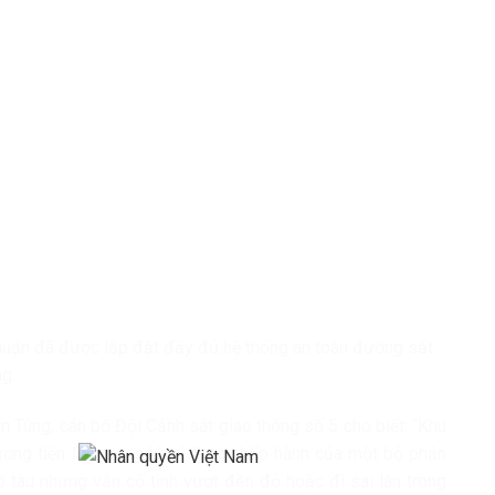
uận đã được lắp đặt đầy đủ hệ thống an toàn đường sắt
ộng.
 Tùng, cán bộ Đội Cảnh sát giao thông số 5 cho biết: “Khu
ương tiện lớn, trong khi ý thức chấp hành của một bộ phận
 tàu nhưng vẫn cố tình vượt đèn đỏ hoặc đi sai làn trong