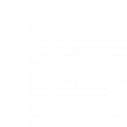
Khu vực ngã tư Ngô Xuân Quảng – Nguyễn Đức Th
gồm đèn tín hiệu, chuông cảnh báo và barie tự đ
Thực tế cho thấy, tai nạn giao thông đường sắt t
và quán tính lớn của tàu hỏa khiến việc phanh dừ
việc tuân thủ tín hiệu cảnh báo tại các điểm gia
thông.
Đại diện Đội Cảnh sát giao thông số 5 nhấn mạnh, 
tác lưu động, kết hợp xử lý trực tiếp và phạt n
Đồng thời, công tác tuyên truyền sẽ được đẩy mạn
chấp hành luật giao thông của người dân.
“Không chỉ xử phạt, mục tiêu của chúng tôi là n
mạng cho người dân. Mỗi người cần tự nâng cao 
phạm khi tín hiệu cảnh báo đã bật, kể cả khi chư