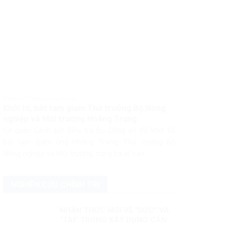
PHÁP LUẬT PHÁP LUẬT VIỆT NAM
Khởi tố, bắt tạm giam Thứ trưởng Bộ Nông
nghiệp và Môi trường Hoàng Trung
Cơ quan Cảnh sát điều tra Bộ Công an đã khởi tố,
bắt tạm giam ông Hoàng Trung, Thứ trưởng Bộ
Nông nghiệp và Môi trường, cùng ba bị can...
NGHIÊN CỨU CHÍNH TRỊ
NHẬN THỨC MỚI VỀ “ĐỨC” VÀ
“TÀI” TRONG XÂY DỰNG CÁN