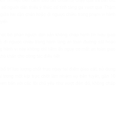
khi tín hiệu đèn cảnh báo tàu chuẩn bị chạy qua đã bật đỏ,
t số người dân thiếu ý thức cố tình tăng ga vượt qua. Thậm
 giữa hai cần chắn hoặc đi ngược chiều trong phạm vi hành
uyển.
một bộ phận người dân vẫn không chấp hành tín hiệu giao
, đi ngược chiều trong hành lang an toàn đường sắt hoặc
ng hành vi này không chỉ tiềm ẩn nguy cơ mất an toàn giao
khó khăn cho công tác điều tiết.
bố trí lực lượng chốt trực ngay tại điểm giao cắt, sử dụng
Chỉ trong một kíp trực chốt làm nhiệm vụ trên tuyến, gần 10
biên bản với các lỗi chủ yếu như vượt đèn đỏ, không chấp