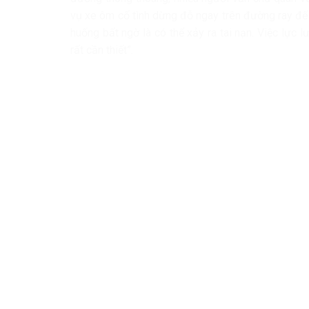
vụ xe ôm cố tình dừng đỗ ngay trên đường ray để 
huống bất ngờ là có thể xảy ra tai nạn. Việc lực 
rất cần thiết”.