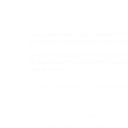
Khu vực ngã tư Ngô Xuân Quảng – Nguyễn Đức Th
gồm đèn tín hiệu, chuông cảnh báo và barie tự đ
Trước thực trạng này, Đội Cảnh sát giao thông s
đã tăng cường kiểm tra, xử lý nghiêm, đồng thời
thông tại khu vực.
Khởi tố, bắt tạm giam Thứ trưởng Bộ Nông ngh
Khởi tố Giám đốc Trung tâm giáo dục vì thu học
Hai cựu lãnh đạo Cục Hải quan lĩnh 13 năm tù 
Tiếp tục chi trả hơn 318 tỷ đồng cho các trái 
Vận chuyển ma túy trong săm, lốp xe đạp, một 