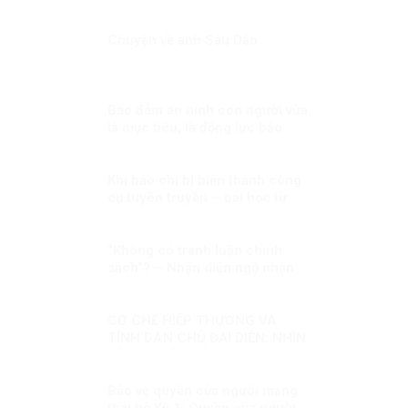
BỘ
Chuyện về anh Sáu Dân
Bảo đảm an ninh con người vừa
là mục tiêu, là động lực bảo
đảm cho sự ổn định chính trị,
phát triển đất nước Kỳ 1: An
ninh con người – vấn đề toàn
Khi báo chí bị biến thành công
cầu
cụ tuyên truyền – bài học từ
cuộc chiến Syria
“Không có tranh luận chính
sách”? – Nhận diện ngộ nhận
và khẳng định thực chất đối
thoại chính sách trong đời sống
nghị trường Việt Nam
CƠ CHẾ HIỆP THƯƠNG VÀ
TÍNH DÂN CHỦ ĐẠI DIỆN: NHÌN
TỪ NGUYÊN TẮC PHÁP QUYỀN
VÀ SO SÁNH QUỐC TẾ
Bảo vệ quyền của người mang
thai hộ Kỳ 1: Quyền của người