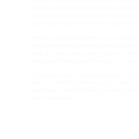
Ghi nhận trong các khung giờ cao điểm ngày 9/4, 
chuông reo liên hồi và barie đóng kín, vẫn có mộ
chí, một số trường hợp còn luồn lách qua khe hẹp
lang an toàn đường sắt để tiết kiệm vài phút di ch
Đáng chú ý, ngay cả khi không có tàu chạy qua, 
thông. Nhiều trường hợp ngang nhiên vượt đèn đỏ
dừng, đỗ sai quy định tại khu vực giao cắt. Nhữ
thông mà còn làm gia tăng tình trạng lộn xộn, gây 
Tổ công tác của Đội Cảnh sát giao thông số 5 đã 
thiết bị ghi hình để phát hiện và xử lý vi phạm. 
trường hợp vi phạm đã bị dừng xe kiểm tra, lập 
hành hiệu lệnh barie…