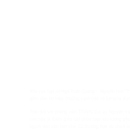
Khu vực ngã tư Ngô Xuân Quảng – Nguyễn Đức Th
gồm đèn tín hiệu, chuông cảnh báo và barie tự đ
Trao đổi với phóng viên TTXVN, Đại úy Nguyễn Văn
vực này là điểm giao cắt phức tạp, lưu lượng ph
người dân còn hạn chế. Có trường hợp dù chưa có