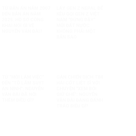
TỪ BẢN ÁN NĂM 2007
LẤY GEN Z NEPAL ĐỂ
ĐẾN BẢN ÁN NĂM
KÊU GỌI GEN Z VIỆT
2025: HỒ SƠ CÔNG
NAM “ĐỨNG DẬY”:
KHAI NÓI GÌ VỀ
MỖI ĐẤT NƯỚC
NGUYỄN VĂN ĐÀI?
KHÔNG PHẢI MỘT
BẢN SAO
TỪ “MỜI LÀM VIỆC”
GÁN CHIẾN DỊCH TÌM
ĐẾN “TÔ LÂM SUỴT
HÀI CỐT LIỆT SĨ VỚI
AN NINH”: NGUYỄN
CHUYỆN “XEM BÓI
VĂN ĐÀI ĐÃ NỐI
GIỮ GHẾ”: NGUYỄN
THÊM ĐIỀU GÌ?
VĂN ĐÀI ĐANG ĐÁNH
TRÁO ĐIỀU GÌ?