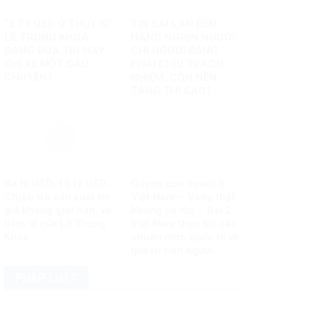
“3 TỶ USD Ở THỤY SĨ”:
TIN SAI LAN ĐẾN
LÊ TRUNG KHOA
HÀNG NGHÌN NGƯỜI:
ĐANG ĐƯA TIN HAY
CHỈ NGƯỜI ĐĂNG
CHỈ KỂ MỘT CÂU
PHẢI CHỊU TRÁCH
CHUYỆN?
NHIỆM, CÒN NỀN
TẢNG THÌ SAO?
Ba tỷ USD, 10 tỷ USD…
Quyền con người ở
Chiêu trò sản xuất tin
Việt Nam – Vàng thật
giả không giới hạn, vô
không sợ lửa – Bài 2:
liêm sỉ của Lê Trung
Việt Nam thực thi các
Khoa
chuẩn mực quốc tế về
quyền con người
PHÁP LUẬT