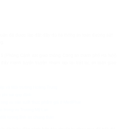
uận đã được lắp đặt đầy đủ hệ thống an toàn đường sắt
ộng.
ố 5 (Phòng Cảnh sát giao thông, Công an thành phố Hà Nội)
 đẩy mạnh tuyên truyền nhằm lập lại trật tự, an toàn giao
iệp và Môi trường Hoàng Trung
 phí sai quy định
trong vụ sản xuất thực phẩm giả ở MediPhar
chủ trong vụ Trương Mỹ Lan
đối tượng lĩnh án chung thân