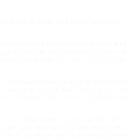
uận đã được lắp đặt đầy đủ hệ thống an toàn đường sắt
ộng
hường để lại hậu quả đặc biệt nghiêm trọng, do khối lượng
ng gần như không thể trong khoảng cách ngắn. Chính vì vậy,
o cắt là yêu cầu bắt buộc đối với mọi người tham gia giao
trong thời gian tới, đơn vị sẽ tiếp tục duy trì các tổ công
guội qua hệ thống camera để nâng cao hiệu quả kiểm soát.
h hơn nữa, hướng tới thay đổi hành vi, xây dựng thói quen
găn chặn từ sớm các hành vi vi phạm, bảo vệ an toàn tính
ý thức, tuyệt đối không vượt rào chắn, không cố tình vi
a thấy tàu”, Đại diện Đội Cảnh sát giao thông số 5 khuyến