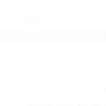
Skip
Nhanquyenvn.org@gmail.com
to
content
TRANG CHỦ
TIN TỨC
CHÍNH TRỊ – XÃ HỘ
Mẹo nhỏ:
Để tìm kiếm chính xác tin bài của nhanq
+ "nhanquyenvn.org".
Tìm kiếm ngay
Trang chủ
»
Pháp luật
»
Hà Nội xử lý nghiêm vi phạm hà
9629
9 Tháng 4, 2026
Pháp luật
Pháp lu
Hà Nội xử lý nghiêm vi phạm h
Tại khu vực ngã tư Ngô Xuân