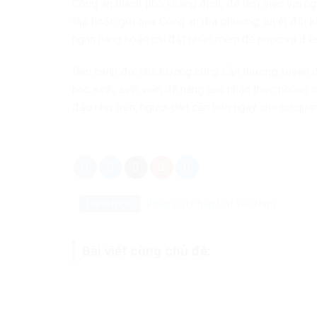
Công an thành phố khẳng định, để làm việc với ngư
tập hoặc gửi qua Công an địa phương; tuyệt đối k
ngân hàng hoặc cài đặt phần mềm để phục vụ điều
Bên cạnh đó, nhà trường cũng cần thường xuyên đ
học sinh, sinh viên để nâng cao nhận thức phòng c
đảo như trên, người dân cần báo ngay cho cơ quan
Danh mục:
Pháp luật
Pháp luật Việt Nam
Bài viết cùng chủ đề: