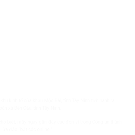
u kinh tế cửa khẩu Mộc Bài, tỉnh Tây Ninh tiến hành rà
 bàn xã Bến Cầu, tỉnh Tây Ninh.
cho biết, mấy ngày gần đây các đơn vị trong Công an thành
 lừa đảo “bắt cóc online.”