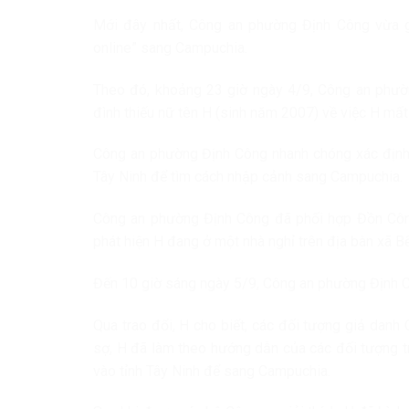
Mới đây nhất, Công an phường Định Công vừa gi
online” sang Campuchia.
Theo đó, khoảng 23 giờ ngày 4/9, Công an phườn
đình thiếu nữ tên H (sinh năm 2007) về việc H mất 
Công an phường Định Công nhanh chóng xác định 
Tây Ninh để tìm cách nhập cảnh sang Campuchia.
Công an phường Định Công đã phối hợp Đồn Công 
phát hiện H đang ở một nhà nghỉ trên địa bàn xã Bế
Đến 10 giờ sáng ngày 5/9, Công an phường Định C
Qua trao đổi, H cho biết, các đối tượng giả danh 
sợ, H đã làm theo hướng dẫn của các đối tượng tr
vào tỉnh Tây Ninh để sang Campuchia.