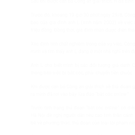
Sau khi được cán bộ Công an giải thích, H đã bình 
Trước đó, khoảng 19 giờ 30 phút ngày 29/8, Công
báo của gia đình anh L (sinh năm 2003) về việc 
triệu đồng. Đồng thời, gia đình nhận được điện tho
Xác định tính chất nghiêm trọng của vụ việc, Côn
minh và tìm thấy anh L đang ở một nhà nghỉ trên đ
Anh L cho biết mình bị các đối tượng giả danh C
thông báo việc bị bắt cóc, phải chuyển tiền chuộc.
Khi được cán bộ Công an giải thích về thủ đoạn g
ra mình đã rơi vào bẫy lừa đảo “bắt cóc online.”
Trước tình trạng thủ đoạn “bắt cóc online” có diễ
Hà Nội đề nghị người dân nêu cao tinh thần cảnh 
bè về phương thức, thủ đoạn của loại tội phạm này