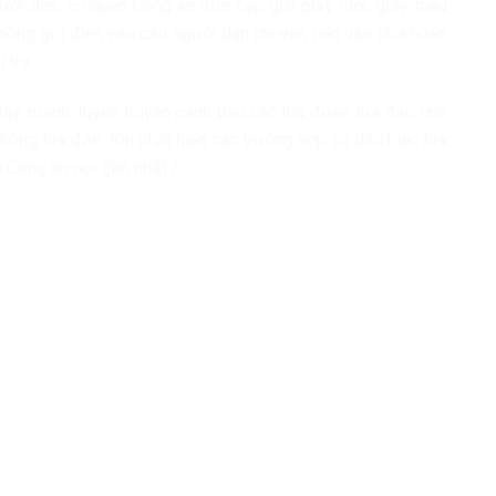
ời dân, cơ quan Công an trực tiếp gửi giấy mời, giấy triệu
hông gọi điện yêu cầu người dân chuyển tiền vào tài khoản
 tra.
ẩy mạnh, tuyên truyền cảnh báo các thủ đoạn lừa đảo cho
hống lừa đảo. Khi phát hiện các trường hợp có dấu hiệu lừa
 Công an nơi gần nhất./.