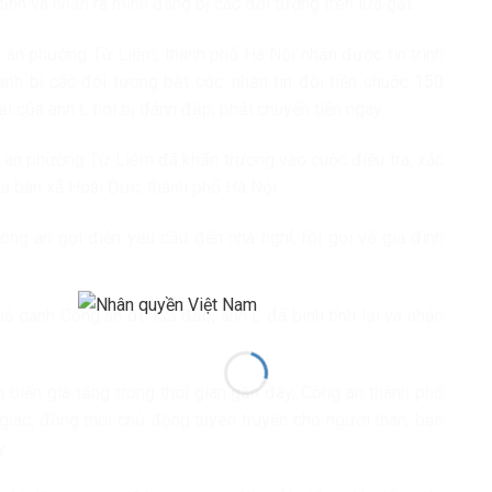
tĩnh và nhận ra mình đang bị các đối tượng trên lừa gạt.
 an phường Từ Liêm, thành phố Hà Nội nhận được tin trình
anh bị các đối tượng bắt cóc, nhắn tin đòi tiền chuộc 150
ại của anh L nói bị đánh đập, phải chuyển tiền ngay.
g an phường Từ Liêm đã khẩn trương vào cuộc điều tra, xác
ịa bàn xã Hoài Đức, thành phố Hà Nội.
ông an gọi điện yêu cầu đến nhà nghỉ, rồi gọi về gia đình
iả danh Công an để lừa đảo, anh L đã bình tĩnh lại và nhận
n biến gia tăng trong thời gian gần đây, Công an thành phố
giác, đồng thời chủ động tuyên truyền cho người thân, bạn
.