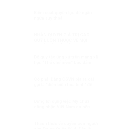
Kiểm soát quyền lực để ngăn
ngừa suy thoái
NHÂN QUYỀN GIÁ TRỊ CAO
QUÝ LUÔN THUỘC VỀ MỌI
NGƯỜI KỲ II: Ở VIỆT NAM,
NHÂN QUYỀN LUÔN THUỘC VỀ
NHÂN DÂN, VÌ NHÂN DÂN
Bộ quy tắc ứng xử trên mạng xã
hội: “Thể chế mềm” bảo đảm
quyền tự do cá nhân phù hợp
chuẩn mực quốc tế
Có phải Đảng CSVN bịa ra cái
gọi là “diễn biến hòa bình” để
hù dọa nhân dân?
Đừng lợi dụng việc Mỹ chưa
công nhận Việt Nam có nền
kinh tế thị trường để phủ nhận
thành tựu phát triển kinh tế của
Việt Nam
Thách thức về quyền con người
của Trung Quốc Kỳ 4: Đâu là