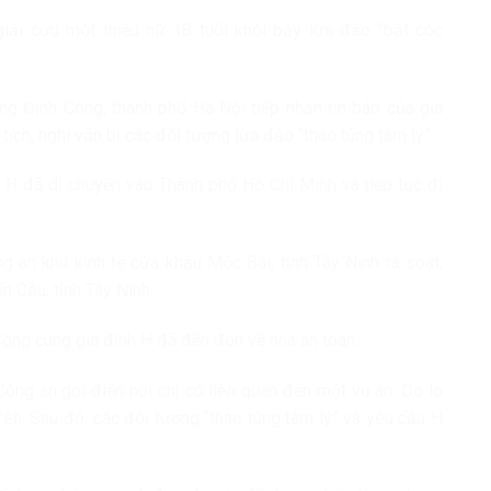
ải cứu một thiếu nữ 18 tuổi khỏi bẫy lừa đảo “bắt cóc
g Định Công, thành phố Hà Nội tiếp nhận tin báo của gia
tích, nghi vấn bị các đối tượng lừa đảo “thao túng tâm lý.”
H đã di chuyển vào Thành phố Hồ Chí Minh và tiếp tục đi
an khu kinh tế cửa khẩu Mộc Bài, tỉnh Tây Ninh rà soát,
n Cầu, tỉnh Tây Ninh.
ông cùng gia đình H đã đến đón về nhà an toàn.
Công an gọi điện nói chị có liên quan đến một vụ án. Do lo
ên. Sau đó, các đối tượng “thao túng tâm lý” và yêu cầu H