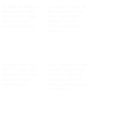
TỪ BẢN ÁN NĂM 2007
LẤY GEN Z NEPAL ĐỂ
ĐẾN BẢN ÁN NĂM
KÊU GỌI GEN Z VIỆT
2025: HỒ SƠ CÔNG
NAM “ĐỨNG DẬY”:
KHAI NÓI GÌ VỀ
MỖI ĐẤT NƯỚC
NGUYỄN VĂN ĐÀI?
KHÔNG PHẢI MỘT
BẢN SAO
TỪ “MỜI LÀM VIỆC”
GÁN CHIẾN DỊCH TÌM
ĐẾN “TÔ LÂM SUỴT
HÀI CỐT LIỆT SĨ VỚI
AN NINH”: NGUYỄN
CHUYỆN “XEM BÓI
VĂN ĐÀI ĐÃ NỐI
GIỮ GHẾ”: NGUYỄN
THÊM ĐIỀU GÌ?
VĂN ĐÀI ĐANG ĐÁNH
TRÁO ĐIỀU GÌ?