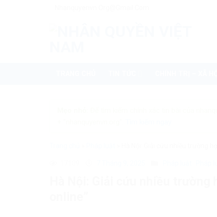
Skip
Nhanquyenvn.org@gmail.com
to
content
TRANG CHỦ
TIN TỨC
CHÍNH TRỊ – XÃ HỘ
Mẹo nhỏ:
Để tìm kiếm chính xác tin bài của nhanq
+ "nhanquyenvn.org".
Tìm kiếm ngay
Trang chủ
»
Pháp luật
»
Hà Nội: Giải cứu nhiều trường hợ
17109
7 Tháng 9, 2025
Pháp luật
Pháp l
Hà Nội: Giải cứu nhiều trường 
online”