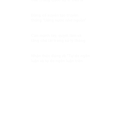
giải pháp?
Đừng cố xuyên tạc truyền
thống “Uống nước nhớ nguồn”
mỗi dịp kỷ niệm Ngày Thương
binh liệt sĩ!
Cần mạnh tay, quyết tâm và
tăng chế tài trong xử lý thông
tin xấu, độc
Nhận thức đúng về “Tự do ngôn
luận và tự do ngôn luận trên
mạng xã hội”