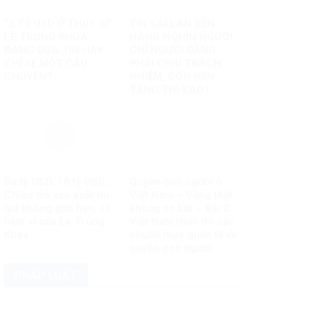
“3 TỶ USD Ở THỤY SĨ”:
TIN SAI LAN ĐẾN
LÊ TRUNG KHOA
HÀNG NGHÌN NGƯỜI:
ĐANG ĐƯA TIN HAY
CHỈ NGƯỜI ĐĂNG
CHỈ KỂ MỘT CÂU
PHẢI CHỊU TRÁCH
CHUYỆN?
NHIỆM, CÒN NỀN
TẢNG THÌ SAO?
Ba tỷ USD, 10 tỷ USD…
Quyền con người ở
Chiêu trò sản xuất tin
Việt Nam – Vàng thật
giả không giới hạn, vô
không sợ lửa – Bài 2:
liêm sỉ của Lê Trung
Việt Nam thực thi các
Khoa
chuẩn mực quốc tế về
quyền con người
PHÁP LUẬT