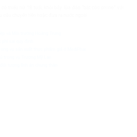
có thiếu nữ 18 tuổi, khỏi bẫy lừa đảo “bắt cóc online” với
u cầu chuyển tiền hoặc đưa ra nước ngoài.
iệp và Môi trường Hoàng Trung
 phí sai quy định
trong vụ sản xuất thực phẩm giả ở MediPhar
chủ trong vụ Trương Mỹ Lan
đối tượng lĩnh án chung thân