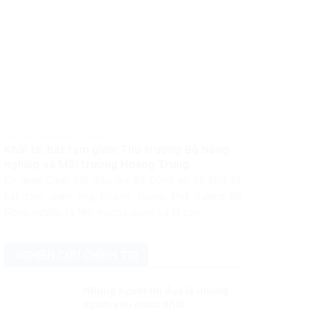
PHÁP LUẬT PHÁP LUẬT VIỆT NAM
Khởi tố, bắt tạm giam Thứ trưởng Bộ Nông
nghiệp và Môi trường Hoàng Trung
Cơ quan Cảnh sát điều tra Bộ Công an đã khởi tố,
bắt tạm giam ông Hoàng Trung, Thứ trưởng Bộ
Nông nghiệp và Môi trường, cùng ba bị can...
NGHIÊN CỨU CHÍNH TRỊ
Những người thi đua là những
người yêu nước nhất