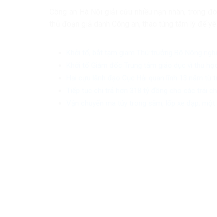
Công an Hà Nội giải cứu nhiều nạn nhân, trong đó 
thủ đoạn giả danh Công an, thao túng tâm lý để yê
Khởi tố, bắt tạm giam Thứ trưởng Bộ Nông ngh
Khởi tố Giám đốc Trung tâm giáo dục vì thu học
Hai cựu lãnh đạo Cục Hải quan lĩnh 13 năm tù 
Tiếp tục chi trả hơn 318 tỷ đồng cho các trái 
Vận chuyển ma túy trong săm, lốp xe đạp, một 