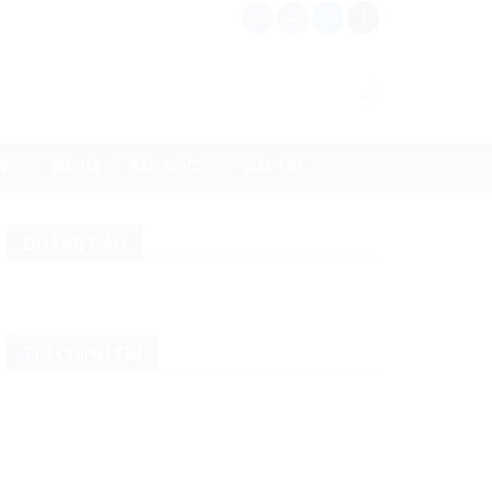
N
MEDIA
BẠN ĐỌC
GIẢI TRÍ
QUẢNG CÁO
TIN CHÍNH TRỊ