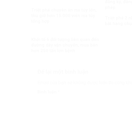
đăng ký, đăng
phép
Triệt phá chuyên án ma túy lớn,
thu giữ hơn 15.000 viên ma túy
Triệt phá 2 
tổng hợp
bắt hàng chụ
Khởi tố 6 đối tượng liên quan đến
đường dây vận chuyển, mua bán
hơn 250 tấn lợn bệnh
Để lại một bình luận
Email của bạn sẽ không được hiển thị công kha
Bình luận
*