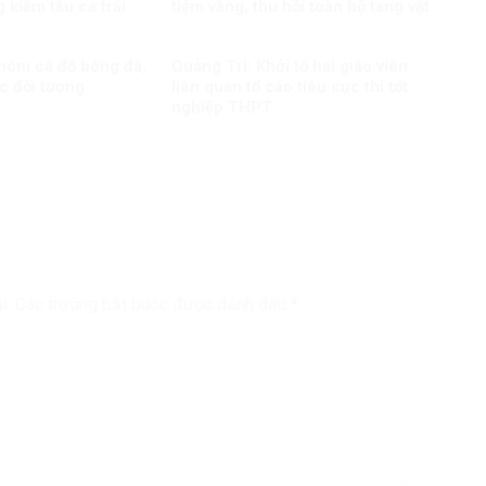
 kiểm tàu cá trái
tiệm vàng, thu hồi toàn bộ tang vật
nhóm cá độ bóng đá,
Quảng Trị: Khởi tố hai giáo viên
c đối tượng
liên quan tố cáo tiêu cực thi tốt
nghiệp THPT
i.
Các trường bắt buộc được đánh dấu
*