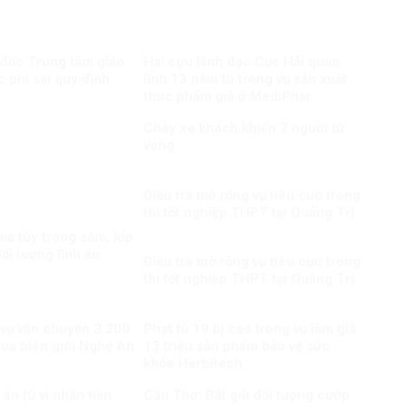
 đốc Trung tâm giáo
Hai cựu lãnh đạo Cục Hải quan
c phí sai quy định
lĩnh 13 năm tù trong vụ sản xuất
thực phẩm giả ở MediPhar
Cháy xe khách khiến 7 người tử
vong​
Điều tra mở rộng vụ tiêu cực trong
thi tốt nghiệp THPT tại Quảng Trị
a túy trong săm, lốp
ối tượng lĩnh án
Điều tra mở rộng vụ tiêu cực trong
thi tốt nghiệp THPT tại Quảng Trị
 vụ vận chuyển 3.200
Phạt tù 19 bị cáo trong vụ làm giả
qua biên giới Nghệ An
13 triệu sản phẩm bảo vệ sức
khỏe Herbitech
án tù vì nhận tiền
Cần Thơ: Bắt giữ đối tượng cướp