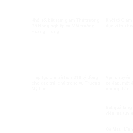
Khởi tố, bắt tạm giam Thứ trưởng
Khởi tố Giám
Bộ Nông nghiệp và Môi trường
dục vì thu họ
Hoàng Trung
Tiếp tục chi trả hơn 318 tỷ đồng
Vận chuyển m
cho các trái chủ trong vụ Trương
xe đạp, một đ
Mỹ Lan
chung thân
Bắt quả tang
viên ma túy 
Cà Mau: Lĩnh 