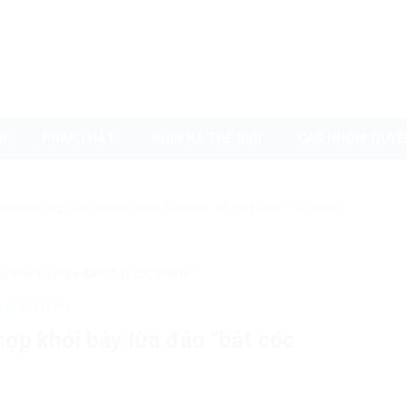
I
PHÁP LUẬT
NHÌN RA THẾ GIỚI
CÁC NHÓM QUYỀ
uyenvn.org, hãy search trên Google với cú pháp: "Từ khóa"
p khỏi bẫy lừa đảo “bắt cóc online”
uật Việt Nam
hợp khỏi bẫy lừa đảo “bắt cóc