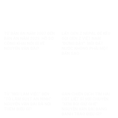
TỪ BẢN ÁN NĂM 2007 ĐẾN
LẤY GEN Z NEPAL ĐỂ KÊU
BẢN ÁN NĂM 2025: HỒ SƠ
GỌI GEN Z VIỆT NAM
CÔNG KHAI NÓI GÌ VỀ
“ĐỨNG DẬY”: MỖI ĐẤT
NGUYỄN VĂN ĐÀI?
NƯỚC KHÔNG PHẢI MỘT
BẢN SAO
TỪ “MỜI LÀM VIỆC” ĐẾN
GÁN CHIẾN DỊCH TÌM HÀI
“TÔ LÂM SUỴT AN NINH”:
CỐT LIỆT SĨ VỚI CHUYỆN
NGUYỄN VĂN ĐÀI ĐÃ NỐI
“XEM BÓI GIỮ GHẾ”:
THÊM ĐIỀU GÌ?
NGUYỄN VĂN ĐÀI ĐANG
ĐÁNH TRÁO ĐIỀU GÌ?