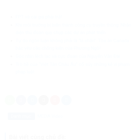
FPT và cái giá phải trả!
Khi môi trường bị biến thành công cụ truyền thông: Nhận
diện thủ đoạn quy chụp các dự án phát triển
Tự do ngôn luận không phải là “lá chắn”: Tòa án Canada
bác yêu cầu chống kiện của Phương Ngô!
Góc nhìn lệch lạc và cực đoan của Nguyễn Văn Đài
Trò hề của “Việt Tân Châu Âu” cổ súy những kẻ vi phạm
pháp luật
Danh mục:
MEDIA
Video
Bài viết cùng chủ đề: