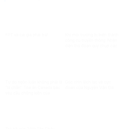
FPT và cái giá phải trả!
Khi môi trường bị biến thành
công cụ truyền thông: Nhận
diện thủ đoạn quy chụp các
dự án phát triển
Tự do ngôn luận không phải là
Góc nhìn lệch lạc và cực
“lá chắn”: Tòa án Canada bác
đoan của Nguyễn Văn Đài
yêu cầu chống kiện của
Phương Ngô!