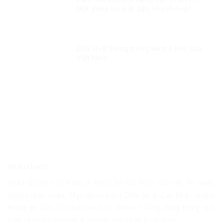
Một đảng có mất dân chủ không?
Dấu ấn 8 tháng trong vai trò kép của
Việt Nam
Nhân Quyền
Nhân Quyền Việt Nam là trang tin tức tổng hợp 24h từ nhiều
nguồn khác nhau. Mục đích nhằm Chia Sẽ & Cập Nhật những
thông tin hữu ích cho bạn đọc. Website cũng đang trong quá
trình chạy thử nghiệm & chờ xin giấy phép hoạt động.