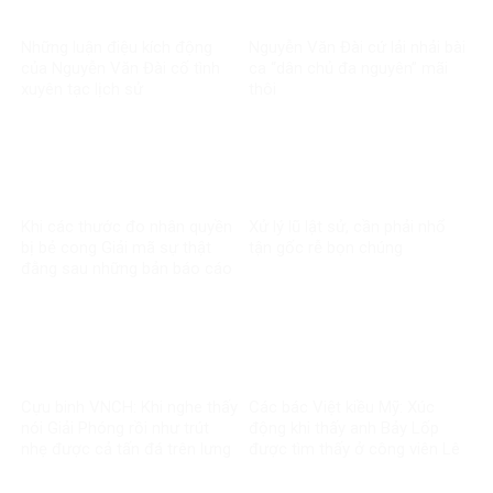
Những luận điệu kích động
Nguyễn Văn Đài cứ lải nhải bài
của Nguyễn Văn Đài cố tình
ca “dân chủ đa nguyên” mãi
xuyên tạc lịch sử
thôi
Khi các thước đo nhân quyền
Xử lý lũ lật sử, cần phải nhổ
bị bẻ cong Giải mã sự thật
tận gốc rễ bọn chúng
đằng sau những bản báo cáo
một chiều về Việt Nam
Cựu binh VNCH: Khi nghe thấy
Các bác Việt kiều Mỹ: Xúc
nói Giải Phóng rồi như trút
động khi thấy anh Bảy Lốp
nhẹ được cả tấn đá trên lưng
được tìm thấy ở công viên Lê
Thị Riêng