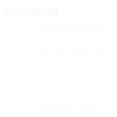
NGHIÊN CỨU CHÍNH TRỊ
Khi báo chí bị biến thành công cụ
tuyên truyền – bài học từ cuộc chiến
Syria
Báo cáo giữa kỳ tự nguyện của Việt
Nam thực hiện các khuyến nghị UPR
chu kỳ III Kỳ 2: “Việt Nam sẽ thành
công trong việc gắn kết sứ mệnh bảo
đảm quyền con người với nỗ lực
phòng chống COVID-19”
Bổ nhiệm sai cán bộ là mối nguy lớn
đối với đất nước và xã hội
QUAN ĐIỂM CỦA ĐẢNG VỀ QUYỀN
CON NGƯỜI: HOÀN THIỆN ĐỂ GIẢI
QUYẾT NHỮNG THÁCH THỨC MỚI