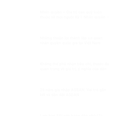
Nhân quyền – Giá trị cao quý luôn
thuộc về mọi người Kỳ I: Nhân quyền –
Giá trị phổ quát và đặc thù.
Những thuận lợi thành lập cơ quan
nhân quyền quốc gia tại Việt Nam
Không thể phủ nhận tiêu chí, thước đo
quan trọng về giá trị, ý nghĩa của dân
chủ, nhân quyền
25 năm gia nhập ASEAN: Vai trò gắn
kết và dẫn dắt ASEAN
Lạm bàn EIU xếp hạng dân chủ (2):