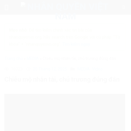
Skip
to
content
Mẹo nhỏ:
Để tìm kiếm chính xác tin bài của
nhanquyenvn.org, hãy search trên Google với cú pháp: "Từ
khóa" + "nhanquyenvn.org".
Tìm kiếm ngay
Trang chủ
»
MEDIA
»
Chiêu mộ nhân tài, chủ trương đúng đắn
16023
20 Tháng 12, 2025
MEDIA
Video
Chiêu mộ nhân tài, chủ trương đúng đắn