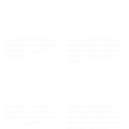
“3 TỶ USD Ở THỤY SĨ”: LÊ
TIN SAI LAN ĐẾN HÀNG
TRUNG KHOA ĐANG ĐƯA
NGHÌN NGƯỜI: CHỈ NGƯỜI
TIN HAY CHỈ KỂ MỘT CÂU
ĐĂNG PHẢI CHỊU TRÁCH
CHUYỆN?
NHIỆM, CÒN NỀN TẢNG THÌ
SAO?
Ba tỷ USD, 10 tỷ USD…
Quyền con người ở Việt
Chiêu trò sản xuất tin giả
Nam – Vàng thật không sợ
không giới hạn, vô liêm sỉ
lửa – Bài 2: Việt Nam thực
của Lê Trung Khoa
thi các chuẩn mực quốc tế
về quyền con người