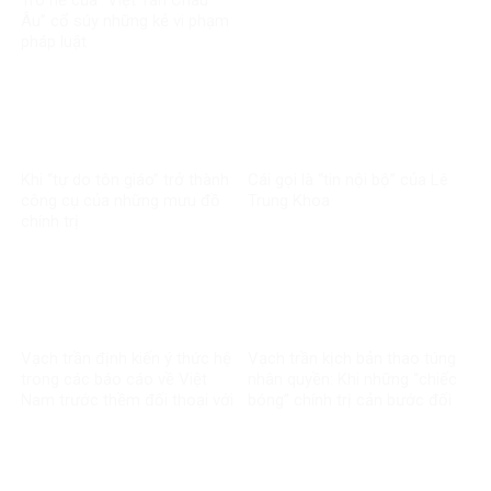
Trò hề của “Việt Tân Châu
Âu” cổ súy những kẻ vi phạm
pháp luật
Khi “tự do tôn giáo” trở thành
Cái gọi là “tin nội bộ” của Lê
công cụ của những mưu đồ
Trung Khoa
chính trị
Vạch trần định kiến ý thức hệ
Vạch trần kịch bản thao túng
trong các báo cáo về Việt
nhân quyền: Khi những “chiếc
Nam trước thềm đối thoại với
bóng” chính trị cản bước đối
Liên minh Châu Âu
thoại VN – EU