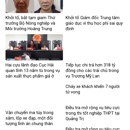
Khởi tố, bắt tạm giam Thứ
Khởi tố Giám đốc Trung tâm
trưởng Bộ Nông nghiệp và
giáo dục vì thu học phí sai quy
Môi trường Hoàng Trung
định
Hai cựu lãnh đạo Cục Hải
Tiếp tục chi trả hơn 318 tỷ
quan lĩnh 13 năm tù trong vụ
đồng cho các trái chủ trong
sản xuất thực phẩm giả ở
vụ Trương Mỹ Lan
MediPhar
Cháy xe khách khiến 7 người
tử vong​
Điều tra mở rộng vụ tiêu cực
Vận chuyển ma túy trong
trong thi tốt nghiệp THPT tại
săm, lốp xe đạp, một đối
Quảng Trị
tượng lĩnh án chung thân
Điều tra mở rộng vụ tiêu cực