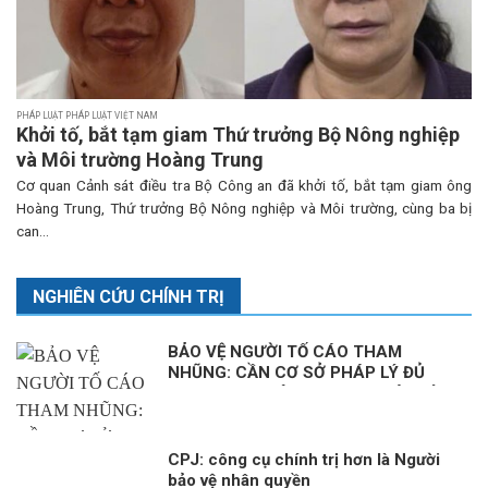
PHÁP LUẬT PHÁP LUẬT VIỆT NAM
Khởi tố, bắt tạm giam Thứ trưởng Bộ Nông nghiệp
và Môi trường Hoàng Trung
Cơ quan Cảnh sát điều tra Bộ Công an đã khởi tố, bắt tạm giam ông
Hoàng Trung, Thứ trưởng Bộ Nông nghiệp và Môi trường, cùng ba bị
can...
NGHIÊN CỨU CHÍNH TRỊ
BẢO VỆ NGƯỜI TỐ CÁO THAM
NHŨNG: CẦN CƠ SỞ PHÁP LÝ ĐỦ
MẠNH. Kỳ 1: HÀNH LANG PHÁP LÝ
ĐỂ BẢO VỆ NGƯỜI TỐ CÁO
CPJ: công cụ chính trị hơn là Người
bảo vệ nhân quyền