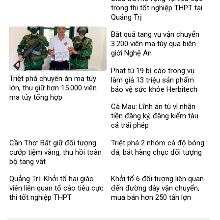
trong thi tốt nghiệp THPT tại
Quảng Trị
Bắt quả tang vụ vận chuyển
3.200 viên ma túy qua biên
giới Nghệ An
Phạt tù 19 bị cáo trong vụ
Triệt phá chuyên án ma túy
làm giả 13 triệu sản phẩm
lớn, thu giữ hơn 15.000 viên
bảo vệ sức khỏe Herbitech
ma túy tổng hợp
Cà Mau: Lĩnh án tù vì nhận
tiền đăng ký, đăng kiểm tàu
cá trái phép
Cần Thơ: Bắt giữ đối tượng
Triệt phá 2 nhóm cá độ bóng
cướp tiệm vàng, thu hồi toàn
đá, bắt hàng chục đối tượng
bộ tang vật
Quảng Trị: Khởi tố hai giáo
Khởi tố 6 đối tượng liên quan
viên liên quan tố cáo tiêu cực
đến đường dây vận chuyển,
thi tốt nghiệp THPT
mua bán hơn 250 tấn lợn
bệnh