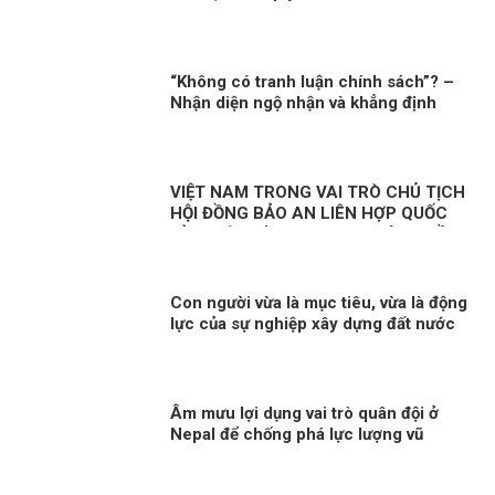
“Không có tranh luận chính sách”? –
Nhận diện ngộ nhận và khẳng định
thực chất đối thoại chính sách trong
đời sống nghị trường Việt Nam
VIỆT NAM TRONG VAI TRÒ CHỦ TỊCH
HỘI ĐỒNG BẢO AN LIÊN HỢP QUỐC
KỲ 1: HÒA BÌNH, AN NINH VÀ QUYỀN
CON NGƯỜI
Con người vừa là mục tiêu, vừa là động
lực của sự nghiệp xây dựng đất nước
Âm mưu lợi dụng vai trò quân đội ở
Nepal để chống phá lực lượng vũ
trang Việt Nam