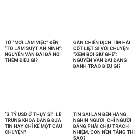
TỪ “MỜI LÀM VIỆC” ĐẾN
GÁN CHIẾN DỊCH TÌM HÀI
“TÔ LÂM SUỴT AN NINH”:
CỐT LIỆT SĨ VỚI CHUYỆN
NGUYỄN VĂN ĐÀI ĐÃ NỐI
“XEM BÓI GIỮ GHẾ”:
THÊM ĐIỀU GÌ?
NGUYỄN VĂN ĐÀI ĐANG
ĐÁNH TRÁO ĐIỀU GÌ?
“3 TỶ USD Ở THỤY SĨ”: LÊ
TIN SAI LAN ĐẾN HÀNG
TRUNG KHOA ĐANG ĐƯA
NGHÌN NGƯỜI: CHỈ NGƯỜI
TIN HAY CHỈ KỂ MỘT CÂU
ĐĂNG PHẢI CHỊU TRÁCH
CHUYỆN?
NHIỆM, CÒN NỀN TẢNG THÌ
SAO?