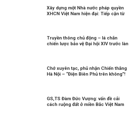
Xây dựng một Nhà nước pháp quyền
XHCN Việt Nam hiện đại: Tiếp cận từ
quyền con người
Truyền thông chủ động – lá chắn
chiến lược bảo vệ Đại hội XIV trước làn
sóng xuyên tạc!
Chớ xuyên tạc, phủ nhận Chiến thắng
Hà Nội – “Điện Biên Phủ trên không”!
GS,TS Đàm Đức Vượng: vấn đề cải
cách ruộng đất ở miền Bắc Việt Nam
cần nhìn nhận khách quan!