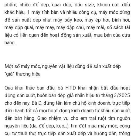
phẩm, nhiều đế dép, quai dép, dấu size, khuôn cắt, dấu
khắc hiệu, 1 máy tính bàn và nhiều công cụ, máy móc dùng
để sản xuất dép như: máy sấy keo, máy ép hơi, bình hơi,
máy dập quai, máy may, máy dập chữ, máy mài, sổ sách tài
liệu có liên quan đến hoạt động sản xuất, mua bán của cửa
hàng.
Một số máy móc, nguyên vật liệu dùng để sản xuất dép
“giả” thương hiệu
Qua khai thác ban đầu, bà H.T.D khai nhận bắt đầu hoạt
động sản xuất, buôn bán dép giả nhãn hiệu từ tháng 3/2025
cho đến nay. Bà D. đứng tên làm chủ hộ kinh doanh, trực tiếp
điều hành tất cả mọi hoạt động kinh doanh từ khâu sản xuất
đến bán hàng. Giao nhiệm vụ cho em trai ruột tìm nguồn
nguyên liệu (da, đế dép, keo,..); tìm đặt mua máy móc, công
cụ; tự thuê thợ; trực tiếp sản xuất dép và hướng dẫn, trông