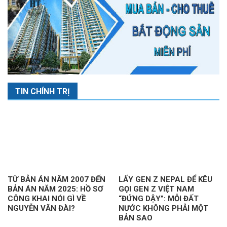
TIN CHÍNH TRỊ
TỪ BẢN ÁN NĂM 2007 ĐẾN
LẤY GEN Z NEPAL ĐỂ KÊU
BẢN ÁN NĂM 2025: HỒ SƠ
GỌI GEN Z VIỆT NAM
CÔNG KHAI NÓI GÌ VỀ
“ĐỨNG DẬY”: MỖI ĐẤT
NGUYỄN VĂN ĐÀI?
NƯỚC KHÔNG PHẢI MỘT
BẢN SAO