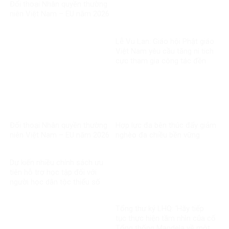
Đối thoại Nhân quyền thường
niên Việt Nam – EU năm 2026
Lễ Vu Lan: Giáo hội Phật giáo
Việt Nam yêu cầu tăng ni tích
cực tham gia công tác đền
ơn đáp nghĩa
Đối thoại Nhân quyền thường
Hợp lực đa bên thúc đẩy giảm
niên Việt Nam – EU năm 2026
nghèo đa chiều bền vững
Dự kiến nhiều chính sách ưu
tiên hỗ trợ học tập đối với
người học dân tộc thiểu số
rất ít người
Tổng thư ký LHQ: ‘Hãy tiếp
tục thực hiện tầm nhìn của cố
Tổng thống Mandela về một