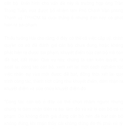
cán bộ. Điển hình cho vấn đề này là trường hợp ông Trần
Trọng Tuấn, vừa được bổ nhiệm làm Phó Chánh Văn phòng
Thành uỷ TPHCM từ cuối tháng 6 nhưng đến nay có phát
hiện ra sai phạm.
Thiếu tướng Hải cho rằng, ở đây có thể có việc cấp uỷ, chính
quyền cơ sở đã đánh giá cán bộ chưa đúng, hoặc không
phát hiện ra được sai phạm, khuyết điểm của cán bộ mà còn
đề bạt, cất nhắc. Qua vụ này, chúng ta cần kiên quyết, rà
soát lại công tác cán bộ, xem xét lại một cách nghiêm túc
việc nhân sự vừa mới được đề bạt, đồng thời xét lại quy
trình công tác, thành tích cũng như khuyết điểm, dám nhận ra
khuyết điểm và sửa chữa khuyết điểm đó.
“Công tác cán bộ ở đây có thể chọn nhầm người nhưng
chúng ta dám nhận diện ra sai lầm đó và xử lý cán bộ có vi
phạm. Do không đánh giá đúng cán bộ nên đề bạt cán bộ
không đúng, khi nhận thấy cái không đúng đó thì phải xử lý.