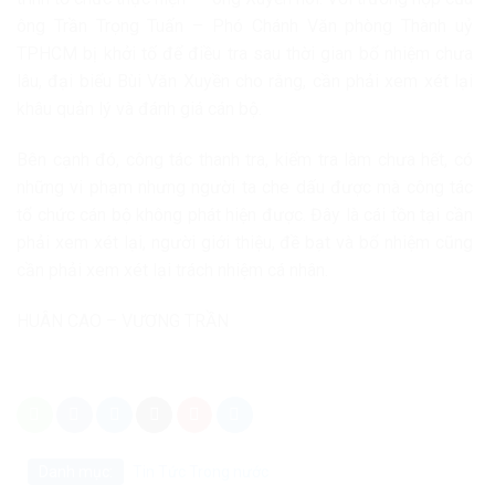
ông Trần Trọng Tuấn – Phó Chánh Văn phòng Thành uỷ
TPHCM bị khởi tố để điều tra sau thời gian bổ nhiệm chưa
lâu, đại biểu Bùi Văn Xuyền cho rằng, cần phải xem xét lại
khâu quản lý và đánh giá cán bộ.
Bên cạnh đó, công tác thanh tra, kiểm tra làm chưa hết, có
những vi phạm nhưng người ta che dấu được mà công tác
tổ chức cán bộ không phát hiện được. Đây là cái tồn tại cần
phải xem xét lại, người giới thiệu, đề bạt và bổ nhiệm cũng
cần phải xem xét lại trách nhiệm cá nhân.
HUÂN CAO – VƯƠNG TRẦN
Danh mục:
Tin Tức
Trong nước