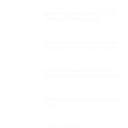
NHẬN THỨC MỚI VỀ “ĐỨC” VÀ “TÀI”
TRONG XÂY DỰNG CÁN BỘ
Đương đầu với “làn sóng tin giả” liên
quan dịch Covid-19 trong công nhân
Quan hệ Việt Nam–Hoa Kỳ, 25 năm
nhìn lại Kỳ 2″Ngày hôm nay, tôi tuyên
bố bình thường hóa quan hệ ngoại
giao với Việt Nam”
Kiểm soát quyền lực để ngăn ngừa suy
thoái
Ra biển làm Đô thị