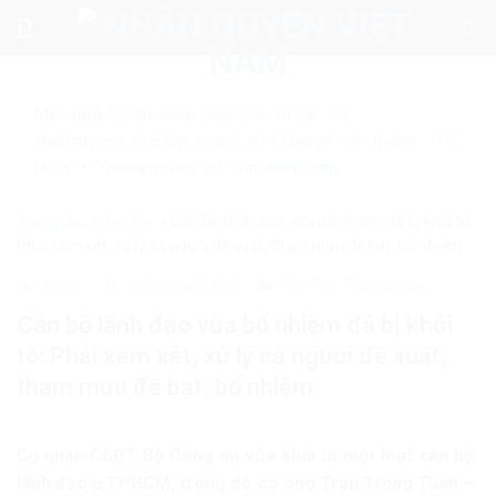
Skip
to
content
Mẹo nhỏ:
Để tìm kiếm chính xác tin bài của
nhanquyenvn.org, hãy search trên Google với cú pháp: "Từ
khóa" + "nhanquyenvn.org".
Tìm kiếm ngay
Trang chủ
»
Tin Tức
»
Cán bộ lãnh đạo vừa bổ nhiệm đã bị khởi tố:
Phải xem xét, xử lý cả người đề xuất, tham mưu đề bạt, bổ nhiệm
32560
16 Tháng 7, 2020
Tin Tức
Trong nước
Cán bộ lãnh đạo vừa bổ nhiệm đã bị khởi
tố: Phải xem xét, xử lý cả người đề xuất,
tham mưu đề bạt, bổ nhiệm
Cơ quan CSĐT Bộ Công an vừa khởi tố một loạt cán bộ
lãnh đạo ở TPHCM, trong đó có ông Trần Trọng Tuấn –