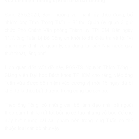
Vừa bổ nhiệm nhưng bị khởi tố là bất thường
Sáng 26.6.2020, Ban Thường vụ Thành ủy điều động, bổ
nhiệm ông Trần Trọng Tuấn – Bí thư Quận ủy quận 3 giữ
chức Phó Chánh Văn phòng Thành ủy TPHCM. Đến ngày
11.7, ông Tuấn bị Bộ Công an khởi tố để điều tra về tội “Vi
phạm quy định về quản lý, sử dụng tài sản Nhà nước gây
thất thoát, lãng phí”.
Liên quan đến vấn đề này, PGS-TS Nguyễn Thiện Tống –
Giảng viên Đại học Bách khoa TPHCM cho rằng, việc ông
Tuấn vừa được bổ nhiệm vào cương vị mới 15 ngày đã bị
khởi tố là điều bất thường trong công tác cán bộ.
Theo ông Tống, có những cán bộ lãnh đạo nhìn bề ngoài
theo cảm tính là rất tốt bởi họ cố tạo những vỏ bọc để che
đậy hết những cái sai phạm bên trong, ông Tuấn có thể
thuộc loại cán bộ như vậy.