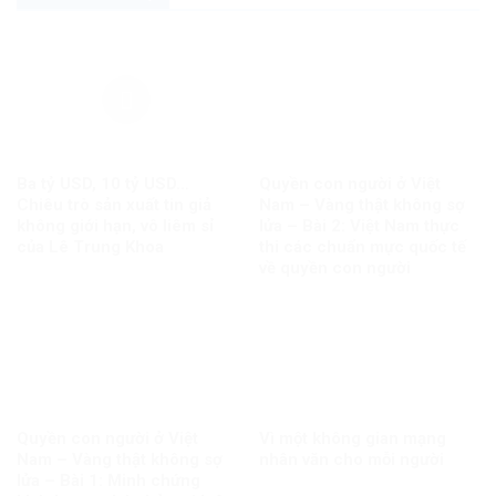
Ba tỷ USD, 10 tỷ USD…
Quyền con người ở Việt
Chiêu trò sản xuất tin giả
Nam – Vàng thật không sợ
không giới hạn, vô liêm sỉ
lửa – Bài 2: Việt Nam thực
của Lê Trung Khoa
thi các chuẩn mực quốc tế
về quyền con người
Quyền con người ở Việt
Vì một không gian mạng
Nam – Vàng thật không sợ
nhân văn cho mỗi người
lửa – Bài 1: Minh chứng