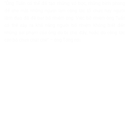
“Ông Tuấn có thể đã tạo những vỏ bọc, những bình phong
để che mắt những người làm công tác tổ chức hay người
lãnh đạo đã đề bạt bổ nhiệm ông. Việc bổ nhiệm ông Tuấn
có thể xảy ra khả năng người bổ nhiệm không biết đến
những sai phạm của ông do bị che đậy, hoặc do công tác
cán bộ chưa chặt chẽ” – ông Tống nói.