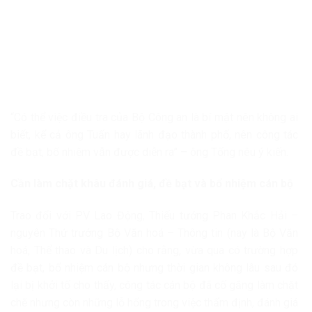
“Có thể việc điều tra của Bộ Công an là bí mật nên không ai
biết, kể cả ông Tuấn hay lãnh đạo thành phố, nên công tác
đề bạt, bổ nhiệm vẫn được diễn ra” – ông Tống nêu ý kiến.
Cần làm chặt khâu đánh giá, đề bạt và bổ nhiệm cán bộ
Trao đổi với PV Lao Động, Thiếu tướng Phan Khắc Hải –
nguyên Thứ trưởng Bộ Văn hoá – Thông tin (nay là Bộ Văn
hoá, Thể thao và Du lịch) cho rằng, vừa qua có trường hợp
đề bạt, bổ nhiệm cán bộ nhưng thời gian không lâu sau đó
lại bị khởi tố cho thấy, công tác cán bộ đã cố gắng làm chặt
chẽ nhưng còn những lỗ hổng trong việc thẩm định, đánh giá