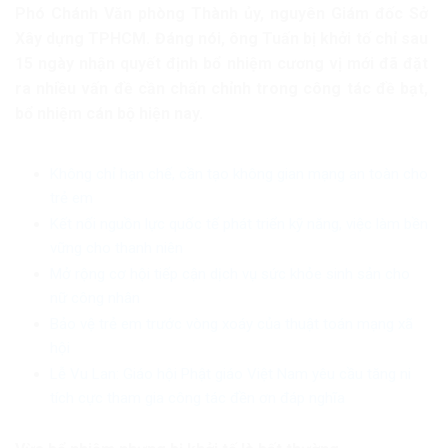
Phó Chánh Văn phòng Thành ủy, nguyên Giám đốc Sở
Xây dựng TPHCM. Đáng nói, ông Tuấn bị khởi tố chỉ sau
15 ngày nhận quyết định bổ nhiệm cương vị mới đã đặt
ra nhiều vấn đề cần chấn chỉnh trong công tác đề bạt,
bổ nhiệm cán bộ hiện nay.
Không chỉ hạn chế, cần tạo không gian mạng an toàn cho
trẻ em
Kết nối nguồn lực quốc tế phát triển kỹ năng, việc làm bền
vững cho thanh niên
Mở rộng cơ hội tiếp cận dịch vụ sức khỏe sinh sản cho
nữ công nhân
Bảo vệ trẻ em trước vòng xoáy của thuật toán mạng xã
hội
Lễ Vu Lan: Giáo hội Phật giáo Việt Nam yêu cầu tăng ni
tích cực tham gia công tác đền ơn đáp nghĩa