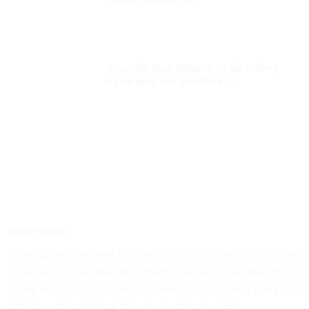
Xung đột Nga-Ukraine và lập trường
ngoại giao của Việt Nam (3)
Nhân Quyền
Nhân Quyền Việt Nam là trang tin tức tổng hợp 24h từ nhiều
nguồn khác nhau. Mục đích nhằm Chia Sẽ & Cập Nhật những
thông tin hữu ích cho bạn đọc. Website cũng đang trong quá
trình chạy thử nghiệm & chờ xin giấy phép hoạt động.