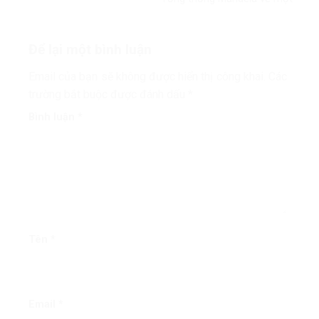
thế giới công bằng, toàn diện,
bình đẳng và hòa bình’
Để lại một bình luận
Email của bạn sẽ không được hiển thị công khai.
Các
trường bắt buộc được đánh dấu
*
Bình luận
*
Tên
*
Email
*