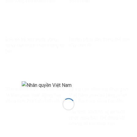
bền vững cho thanh niên
công nhân
Bảo vệ trẻ em trước vòng
Quyền công dân trong thế giới
xoáy của thuật toán mạng xã
đầy chia rẽ
hội
Tình hình Sudan: 75% cơ sở y
Lễ Vu Lan: Giáo hội Phật giáo
tế khôi phục hoạt động, huy
Việt Nam yêu cầu tăng ni tích
động hơn 293 triệu USD để tái
cực tham gia công tác đền
thiết
ơn đáp nghĩa
Tây Ninh: Khởi tố vụ án nuôi
nhốt, mua bán 104 động vật
hoang dã trái pháp luật