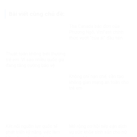
Bài viết cùng chủ đề:
Tòa Canada bác đơn của
Phương Ngô, VinFast chính
thức vượt “cửa ải” đầu tiên
trong vụ kiện xuyên biên giới
Thuật toán không biết thương
trẻ em: Vì sao nhiều quốc gia
đang tăng cường bảo vệ
người dưới 16 tuổi trên mạng
Không chỉ hạn chế, cần tạo
xã hội?
không gian mạng an toàn cho
trẻ em
Kết nối nguồn lực quốc tế
Mở rộng cơ hội tiếp cận dịch
phát triển kỹ năng, việc làm
vụ sức khỏe sinh sản cho nữ