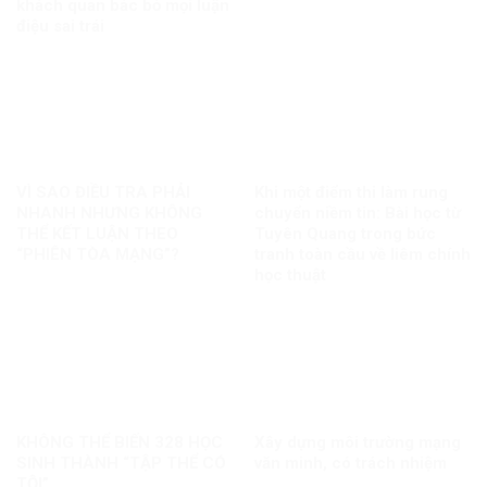
khách quan bác bỏ mọi luận
điệu sai trái
VÌ SAO ĐIỀU TRA PHẢI
Khi một điểm thi làm rung
NHANH NHƯNG KHÔNG
chuyển niềm tin: Bài học từ
THỂ KẾT LUẬN THEO
Tuyên Quang trong bức
“PHIÊN TÒA MẠNG”?
tranh toàn cầu về liêm chính
học thuật
KHÔNG THỂ BIẾN 328 HỌC
Xây dựng môi trường mạng
SINH THÀNH “TẬP THỂ CÓ
văn minh, có trách nhiệm
TỘI”