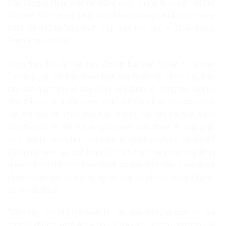
Đây cũng là nhận diện rất dũng cảm, chúng ta quyết liệt làm
để phát hiện ra và sàng lọc được những cán bộ hư hỏng,
tránh để những “sâu mọt” chui sâu, leo cao” – Thiếu tướng
Phan Khắc Hải nói.
Cùng trao đổi về việc này, ĐBQH Bùi Văn Xuyền – Uỷ viên
Thường trực Uỷ ban Pháp luật của Quốc hội cho rằng, hiện
nay các quy trình và quy định liên quan tới công tác cán bộ
đều đã có, tuy nhiên trong quá trình thực hiện vẫn có những
sai sót xảy ra. Theo đại biểu Xuyền, với cán bộ mới được
đào tạo bổ nhiệm mà lại phát hiện sai phạm thì cần phải
xem xét lại cách làm của cấp uỷ, chính quyền ở cơ sở đó.
Cần phải xem lại quá trình tổ chức thực hiện các quy trình,
quy định đó đã đảm bảo chưa, có quy định nào chưa đúng,
chưa chuẩn để lọt những người vừa bổ nhiệm xong đã phải
xử lý sai phạm.
“Việc này cần phải rà soát lại các quy định, rà soát lại quá
trình tổ chức thực hiện” – ông Xuyền nói. Với trường hợp của