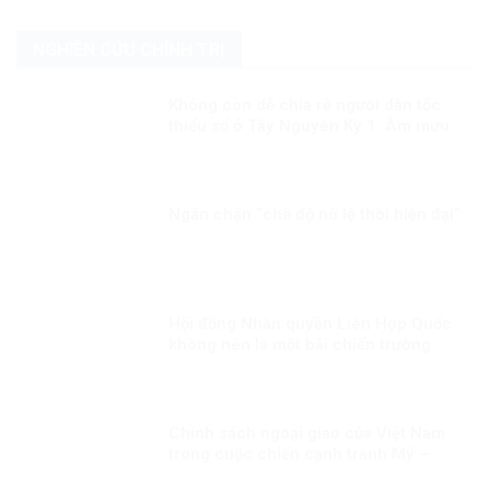
NGHIÊN CỨU CHÍNH TRỊ
Không còn dễ chia rẽ người dân tộc
thiểu số ở Tây Nguyên Kỳ 1: Âm mưu
thành lập cái gọi là “Nhà nước Đêga”
Ngăn chặn “chế độ nô lệ thời hiện đại”
Hội đồng Nhân quyền Liên Hợp Quốc
không nên là một bãi chiến trường
Chính sách ngoại giao của Việt Nam
trong cuộc chiến cạnh tranh Mỹ –
Trung Quốc – Nga