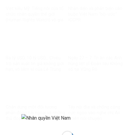
Việt kiều Mỹ: Tiếng nói của tổ
Nhận diện và phản biện cáo
chức nhân quyền thế giới
buộc Việt Nam “bội ước”
(Human Rights Watch) vô giá
ICCPR
trị
Ba tỷ USD, 10 tỷ USD… Chiêu
Ngày 27 – 7: Tri ân các Anh
trò sản xuất tin giả không giới
hùng liệt sĩ Đoàn tàu Không
hạn, vô liêm sỉ của Lê Trung
số tại Vũng Rô
Khoa
Chân dung một đối tượng
Tây nội địa và chống cộng
phản động hải ngoại và những
cực ngoo vào nghe chị An
thủ đoạn chống phá có hệ
Nhiên nói chuyện
thống