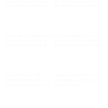
không có chứng cứ chứng
đến tiêu chuẩn kép Giải mã
minh cho các bài viết sai sự
bản chất những báo cáo nhân
thật về Vingroup
quyền về Việt Nam
Bài học nào cho nền giáo dục
Hội luận Việt kiều Mỹ: chuyện
thờ ơ trước sự mất mát hy
các “cụ” biệt động quân đang
sinh của các Anh hùng, liệt
gắng gượng tìm kiếm lại “hào
sĩ?
quang”
Phía sau tấm màn nhân
Việt kiều Mỹ An Nhiên: 2 chữ
quyền: Giải mã mưu đồ chính
nhân quyền của Mỹ cả thế
trị của những tổ chức núp
giới hiểu rõ rồi!!!
bóng