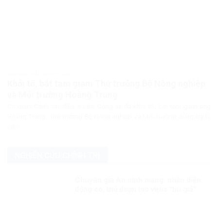
PHÁP LUẬT PHÁP LUẬT VIỆT NAM
Khởi tố, bắt tạm giam Thứ trưởng Bộ Nông nghiệp
và Môi trường Hoàng Trung
Cơ quan Cảnh sát điều tra Bộ Công an đã khởi tố, bắt tạm giam ông
Hoàng Trung, Thứ trưởng Bộ Nông nghiệp và Môi trường, cùng ba bị
can...
NGHIÊN CỨU CHÍNH TRỊ
Chuyên gia An ninh mạng: nhận diện
động cơ, thủ đoạn tạo virus “tin giả”
của thế lực chống phá đất nước!