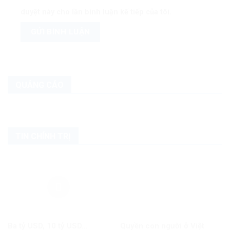
duyệt này cho lần bình luận kế tiếp của tôi.
QUẢNG CÁO
TIN CHÍNH TRỊ
Ba tỷ USD, 10 tỷ USD…
Quyền con người ở Việt