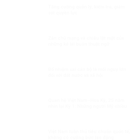
Tăng cường quản lý, kiểm tra, giám
sát quyền lực
Zân chủ mạng và chiêu lật mặt của
những kẻ lái buôn thuật ngữ
Bổ nhiệm sai cán bộ là mối nguy lớn
đối với đất nước và xã hội
Quan hệ Việt Nam–Hoa Kỳ, 25 năm
nhìn lại Kỳ 1: Những người Mỹ nhiều
duyên nợ với Việt Nam
Việt Nam tuân thủ tiêu chuẩn quốc tế,
không có cưỡng bức lao động