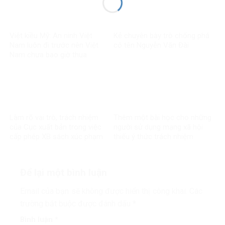
Việt kiều Mỹ: An ninh Việt
Kẻ chuyên bày trò chống phá
Nam luôn đi trước nên Việt
có tên Nguyễn Văn Đài
Nam chưa bao giờ thua
Làm rõ vai trò, trách nhiệm
Thêm một bài học cho những
của Cục xuất bản trong việc
người sử dụng mạng xã hội
cấp phép XB sách xúc phạm
thiếu ý thức trách nhiệm
CT Hồ Chí Minh
Để lại một bình luận
Email của bạn sẽ không được hiển thị công khai.
Các
trường bắt buộc được đánh dấu
*
Bình luận
*