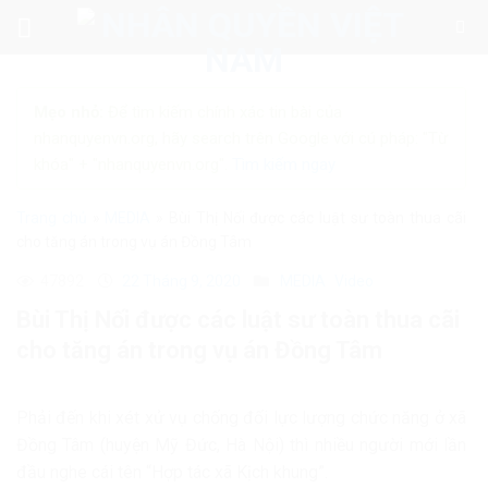
Skip
to
content
Mẹo nhỏ:
Để tìm kiếm chính xác tin bài của
nhanquyenvn.org, hãy search trên Google với cú pháp: "Từ
khóa" + "nhanquyenvn.org".
Tìm kiếm ngay
Trang chủ
»
MEDIA
»
Bùi Thị Nối được các luật sư toàn thua cãi
cho tăng án trong vụ án Đồng Tâm
47892
22 Tháng 9, 2020
MEDIA
Video
Bùi Thị Nối được các luật sư toàn thua cãi
cho tăng án trong vụ án Đồng Tâm
Phải đến khi xét xử vụ chống đối lực lượng chức năng ở xã
Đồng Tâm (huyện Mỹ Đức, Hà Nội) thì nhiều người mới lần
đầu nghe cái tên “Hợp tác xã Kịch khung”.