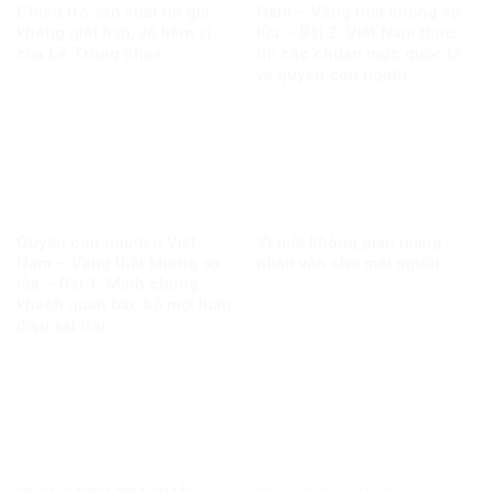
Chiêu trò sản xuất tin giả
Nam – Vàng thật không sợ
không giới hạn, vô liêm sỉ
lửa – Bài 2: Việt Nam thực
của Lê Trung Khoa
thi các chuẩn mực quốc tế
về quyền con người
Quyền con người ở Việt
Vì một không gian mạng
Nam – Vàng thật không sợ
nhân văn cho mỗi người
lửa – Bài 1: Minh chứng
khách quan bác bỏ mọi luận
điệu sai trái