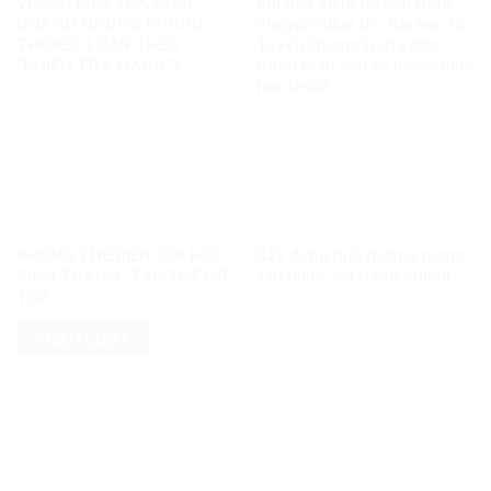
VÌ SAO ĐIỀU TRA PHẢI
Khi một điểm thi làm rung
NHANH NHƯNG KHÔNG
chuyển niềm tin: Bài học từ
THỂ KẾT LUẬN THEO
Tuyên Quang trong bức
“PHIÊN TÒA MẠNG”?
tranh toàn cầu về liêm chính
học thuật
KHÔNG THỂ BIẾN 328 HỌC
Xây dựng môi trường mạng
SINH THÀNH “TẬP THỂ CÓ
văn minh, có trách nhiệm
TỘI”
PHÁP LUẬT