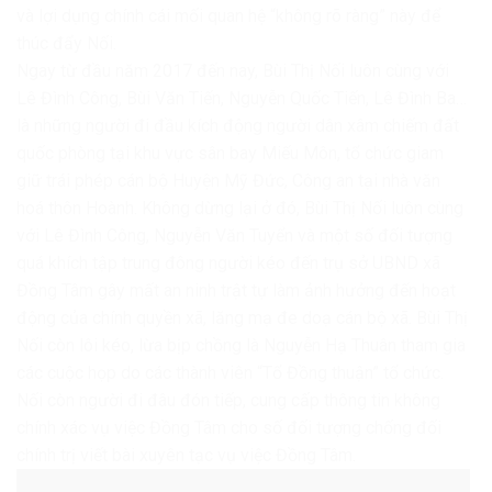
và lợi dụng chính cái mối quan hệ “không rõ ràng” này để
thúc đẩy Nối.
Ngay từ đầu năm 2017 đến nay, Bùi Thị Nối luôn cùng với
Lê Đình Công, Bùi Văn Tiến, Nguyễn Quốc Tiến, Lê Đình Ba…
là những người đi đầu kích động người dân xâm chiếm đất
quốc phòng tại khu vực sân bay Miếu Môn, tổ chức giam
giữ trái phép cán bộ Huyện Mỹ Đức, Công an tại nhà văn
hoá thôn Hoành. Không dừng lại ở đó, Bùi Thị Nối luôn cùng
với Lê Đình Công, Nguyễn Văn Tuyển và một số đối tượng
quá khích tập trung đông người kéo đến trụ sở UBND xã
Đồng Tâm gây mất an ninh trật tự làm ảnh hưởng đến hoạt
động của chính quyền xã, lăng mạ đe doạ cán bộ xã. Bùi Thị
Nối còn lôi kéo, lừa bịp chồng là Nguyễn Hạ Thuân tham gia
các cuộc họp do các thành viên “Tổ Đồng thuận” tổ chức.
Nối còn người đi đâu đón tiếp, cung cấp thông tin không
chính xác vụ việc Đồng Tâm cho số đối tượng chống đối
chính trị viết bài xuyên tạc vụ việc Đồng Tâm.