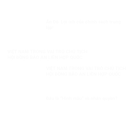
Ấn Độ: Lợi ích của chính sách trung
lập!
VIỆT NAM TRONG VAI TRÒ CHỦ TỊCH
HỘI ĐỒNG BẢO AN LIÊN HỢP QUỐC
KỲ 3: NỖ LỰC VÌ MỘT NỀN HÒA BÌNH
VIỆT NAM TRONG VAI TRÒ CHỦ TỊCH
BỀN VỮNG
HỘI ĐỒNG BẢO AN LIÊN HỢP QUỐC
KỲ 1: HÒA BÌNH, AN NINH VÀ QUYỀN
CON NGƯỜI
Đâu là “Hình mẫu” về nhân quyền?