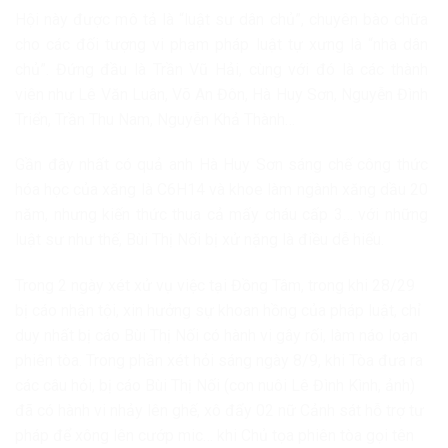
Hội này được mô tả là “luật sư dân chủ”, chuyên bào chữa
cho các đối tượng vi phạm pháp luật tự xưng là “nhà dân
chủ”. Đứng đầu là Trần Vũ Hải, cùng với đó là các thành
viên như Lê Văn Luân, Võ An Đôn, Hà Huy Sơn, Nguyễn Đình
Triển, Trần Thu Nam, Nguyễn Khả Thành…
Gần đây nhất có quả anh Hà Huy Sơn sáng chế công thức
hóa học của xăng là C6H14 và khoe làm ngành xăng dầu 20
năm, nhưng kiến thức thua cả mấy cháu cấp 3… với những
luật sư như thế, Bùi Thị Nối bị xử nặng là điều dễ hiểu.
Trong 2 ngày xét xử vụ việc tại Đồng Tâm, trong khi 28/29
bị cáo nhận tội, xin hưởng sự khoan hồng của pháp luật, chỉ
duy nhất bị cáo Bùi Thị Nối có hành vi gây rối, làm náo loạn
phiên tòa. Trong phần xét hỏi sáng ngày 8/9, khi Tòa đưa ra
các câu hỏi, bị cáo Bùi Thị Nối (con nuôi Lê Đình Kình, ảnh)
đã có hành vi nhảy lên ghế, xô đẩy 02 nữ Cảnh sát hỗ trợ tư
pháp để xông lên cướp mic… khi Chủ tọa phiên tòa gọi tên