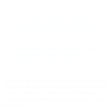
Tòa án Canada: Phương Ngô không có chứng cứ chứng
minh cho các bài viết sai sự thật về Vingroup
Từ chiếc kính lúp thiên kiến đến tiêu chuẩn kép Giải mã
bản chất những báo cáo nhân quyền về Việt Nam
Bài học nào cho nền giáo dục thờ ơ trước sự mất mát hy
sinh của các Anh hùng, liệt sĩ?
Hội luận Việt kiều Mỹ: chuyện các “cụ” biệt động quân
đang gắng gượng tìm kiếm lại “hào quang”
Phía sau tấm màn nhân quyền: Giải mã mưu đồ chính trị
của những tổ chức núp bóng
Xoay quanh cái tên này thì có rất nhiều chuyện bi hài, trong
đấy phần bi thuộc về bị cáo “được” họ bào chữa, còn phần
hài thuộc về khán giả khi được chứng kiến những pha xử lý
đi vào lòng đất của đám luật sư cái gì cũng ngu, chỉ có cãi
ngu là giỏi.