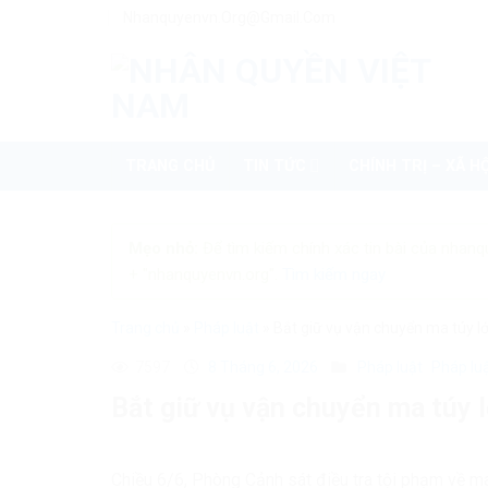
Skip
Nhanquyenvn.org@gmail.com
to
content
TRANG CHỦ
TIN TỨC
CHÍNH TRỊ – XÃ HỘ
Mẹo nhỏ:
Để tìm kiếm chính xác tin bài của nhanq
+ "nhanquyenvn.org".
Tìm kiếm ngay
Trang chủ
»
Pháp luật
»
Bắt giữ vụ vận chuyển ma túy l
7597
8 Tháng 6, 2026
Pháp luật
Pháp lu
Bắt giữ vụ vận chuyển ma túy 
Chiều 6/6, Phòng Cảnh sát điều tra tội phạm về ma