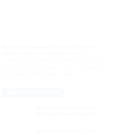
PHÁP LUẬT PHÁP LUẬT VIỆT NAM
Khởi tố, bắt tạm giam Thứ trưởng Bộ Nông
nghiệp và Môi trường Hoàng Trung
Cơ quan Cảnh sát điều tra Bộ Công an đã khởi tố,
bắt tạm giam ông Hoàng Trung, Thứ trưởng Bộ
Nông nghiệp và Môi trường, cùng ba bị can...
NGHIÊN CỨU CHÍNH TRỊ
Đặt nhân quyền ở vị trí trung
tâm trong kế hoạch phục hồi
hậu đại dịch
Lạm bàn chuyện đồng tiền ở