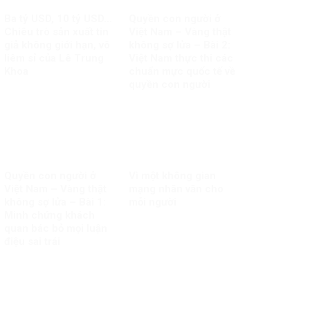
Ba tỷ USD, 10 tỷ USD…
Quyền con người ở
Chiêu trò sản xuất tin
Việt Nam – Vàng thật
giả không giới hạn, vô
không sợ lửa – Bài 2:
liêm sỉ của Lê Trung
Việt Nam thực thi các
Khoa
chuẩn mực quốc tế về
quyền con người
Quyền con người ở
Vì một không gian
Việt Nam – Vàng thật
mạng nhân văn cho
không sợ lửa – Bài 1:
mỗi người
Minh chứng khách
quan bác bỏ mọi luận
điệu sai trái