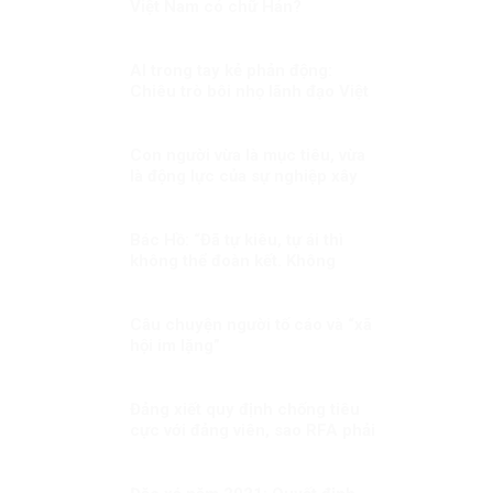
Việt Nam có chữ Hán?
AI trong tay kẻ phản động:
Chiêu trò bôi nhọ lãnh đạo Việt
Nam và Bác Hồ
Con người vừa là mục tiêu, vừa
là động lực của sự nghiệp xây
dựng đất nước
Bác Hồ: “Đã tự kiêu, tự ái thì
không thể đoàn kết. Không
đoàn kết tức là cô độc. Đã cô
độc thì chẳng việc gì thành
công”.
Câu chuyện người tố cáo và “xã
hội im lặng”
Đảng xiết quy định chống tiêu
cực với đảng viên, sao RFA phải
xoắn xít?