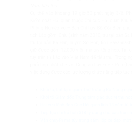
Nam tiêu thụ.
Cụ thể, vào khoảng 19 giờ 50 phút ngày 3/6, Ph
Kiểm soát Hải quan thuộc Chi cục Hải quan Khu 
Phòng Nghiệp vụ – Ban Chỉ huy Bộ đội Biên phòng
tịch Lào gồm: Chiu (sinh năm 2010, trú tại bản Sa
trú tại bản Ka Han, huyện Sê Pôn, tỉnh Savannakh
giữ được gồm 12.000 viên ma túy tổng hợp. Tại c
túy trên từ Lào vào Việt Nam để tiêu thụ. Trong
phối hợp chặt chẽ với Công an huyện Sê Pôn (Lào)
việc đang được các lực lượng chức năng tiếp tục đ
Khởi tố, bắt tạm giam Thứ trưởng Bộ Nông ngh
Khởi tố Giám đốc Trung tâm giáo dục vì thu học
Hai cựu lãnh đạo Cục Hải quan lĩnh 13 năm tù 
Tiếp tục chi trả hơn 318 tỷ đồng cho các trái 
Vận chuyển ma túy trong săm, lốp xe đạp, một 