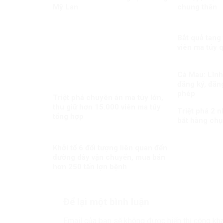
Mỹ Lan
chung thân
Bắt quả tang
viên ma túy 
Cà Mau: Lĩnh 
đăng ký, đăng
phép
Triệt phá chuyên án ma túy lớn,
thu giữ hơn 15.000 viên ma túy
Triệt phá 2 
tổng hợp
bắt hàng chụ
Khởi tố 6 đối tượng liên quan đến
đường dây vận chuyển, mua bán
hơn 250 tấn lợn bệnh
Để lại một bình luận
Email của bạn sẽ không được hiển thị công kha