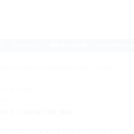
I
PHÁP LUẬT
NHÌN RA THẾ GIỚI
CÁC NHÓM QUYỀ
uyenvn.org, hãy search trên Google với cú pháp: "Từ khóa"
ớn từ Lào về Việt Nam
ật Việt Nam
lớn từ Lào về Việt Nam
 túy (PC04), Công an tỉnh Quảng Trị cho biết đã phối hợp