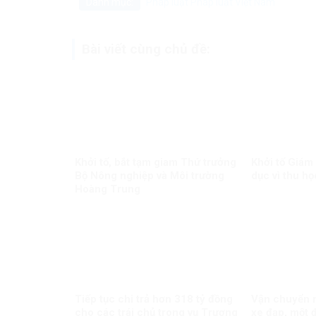
Danh mục:
Pháp luật
Pháp luật Việt Nam
Bài viết cùng chủ đề:
Khởi tố, bắt tạm giam Thứ trưởng
Khởi tố Giám
Bộ Nông nghiệp và Môi trường
dục vì thu họ
Hoàng Trung
Tiếp tục chi trả hơn 318 tỷ đồng
Vận chuyển m
cho các trái chủ trong vụ Trương
xe đạp, một đ