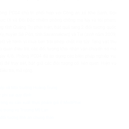
òng PC04 chủ trì phối hợp với Công an xã Khe Sanh, Đội
vực IX và Đội Đặc nhiệm phòng chống ma túy và tội phạm,
 tỉnh Quảng Trị phát hiện, bắt quả tang 2 đối tượng quốc
 Ky, huyện Sê Pôn, tỉnh Savannakhet) và Tia (sinh năm 2009,
et) về hành vi mua bán trái phép chất ma túy. Tang vật thu
ơ quan điều tra, các đối tượng khai nhận vận chuyển số ma
 ngày 4/6, Phòng PC04 đã áp dụng các biện pháp nghiệp vụ,
 để truy xét, bắt giữ các đối tượng có liên quan. Hiện vụ
iều tra, mở rộng.
iệp và Môi trường Hoàng Trung
 phí sai quy định
trong vụ sản xuất thực phẩm giả ở MediPhar
chủ trong vụ Trương Mỹ Lan
đối tượng lĩnh án chung thân