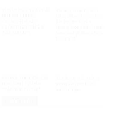
VÌ SAO ĐIỀU TRA PHẢI
Khi một điểm thi làm
NHANH NHƯNG
rung chuyển niềm tin:
KHÔNG THỂ KẾT
Bài học từ Tuyên
LUẬN THEO “PHIÊN
Quang trong bức tranh
TÒA MẠNG”?
toàn cầu về liêm chính
học thuật
KHÔNG THỂ BIẾN 328
Xây dựng môi trường
HỌC SINH THÀNH
mạng văn minh, có
“TẬP THỂ CÓ TỘI”
trách nhiệm
PHÁP LUẬT