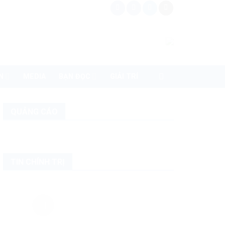
N
MEDIA
BẠN ĐỌC
GIẢI TRÍ
QUẢNG CÁO
TIN CHÍNH TRỊ