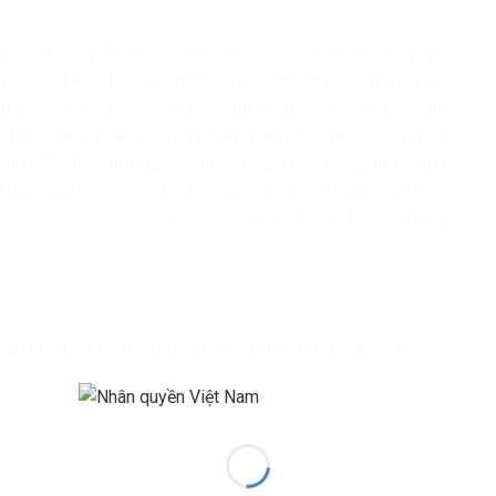
g PC04 cũng đã chủ trì, phối hợp với các phòng nghiệp vụ,
g Thuận, Đoàn Đặc nhiệm phòng chống tội phạm ma túy số
nh bắt quả tang đối tượng Bùi Quý Luật (sinh năm 1983, trú
 Trị) khi đang vận chuyển ma túy bằng ô tô tại khu vực ngã
inh. Tại hiện trường, các lực lượng chức năng đã thu giữ
 khẩn cấp nơi ở của đối tượng tại một nhà nghỉ ở phường
hiện và thu giữ thêm 78 viên ma túy tổng hợp. Tổng số tang
ếp tục điều tra, mở rộng theo quy định của pháp luật.