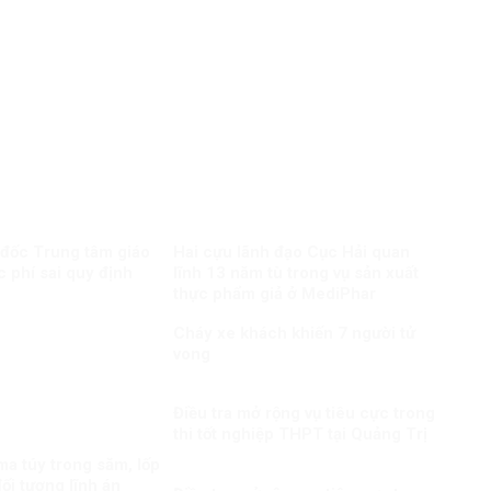
 đốc Trung tâm giáo
Hai cựu lãnh đạo Cục Hải quan
c phí sai quy định
lĩnh 13 năm tù trong vụ sản xuất
thực phẩm giả ở MediPhar
Cháy xe khách khiến 7 người tử
vong​
Điều tra mở rộng vụ tiêu cực trong
thi tốt nghiệp THPT tại Quảng Trị
a túy trong săm, lốp
ối tượng lĩnh án