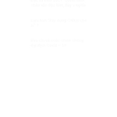
Đặc xá năm 2021: Quyết định
nhân văn đặc biệt, đầy ý nghĩa
Lạm bàn “Xây dựng CNXH cho
ai” ?
Báo chí và cuộc chiến chống
đại dịch Covid – 19