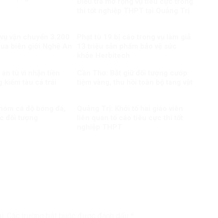
Điều tra mở rộng vụ tiêu cực trong
thi tốt nghiệp THPT tại Quảng Trị
 vụ vận chuyển 3.200
Phạt tù 19 bị cáo trong vụ làm giả
qua biên giới Nghệ An
13 triệu sản phẩm bảo vệ sức
khỏe Herbitech
án tù vì nhận tiền
Cần Thơ: Bắt giữ đối tượng cướp
 kiểm tàu cá trái
tiệm vàng, thu hồi toàn bộ tang vật
nhóm cá độ bóng đá,
Quảng Trị: Khởi tố hai giáo viên
c đối tượng
liên quan tố cáo tiêu cực thi tốt
nghiệp THPT
i.
Các trường bắt buộc được đánh dấu
*