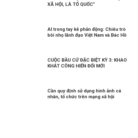
XÃ HỘI, LÀ TỔ QUỐC”
AI trong tay kẻ phản động: Chiêu trò
bôi nhọ lãnh đạo Việt Nam và Bác Hồ
CUỘC BẦU CỬ ĐẶC BIỆT KỲ 3: KHAO
KHÁT CÔNG HIẾN ĐỔI MỚI
Cần quy định sử dụng hình ảnh cá
nhân, tổ chức trên mạng xã hội