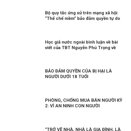
Bộ quy tắc ứng xử trên mạng xã hội:
“Thể chế mềm” bảo đảm quyền tự do
cá nhân phù hợp chuẩn mực quốc tế
Học giả nước ngoài bình luận về bài
viết của TBT Nguyễn Phú Trọng về
con đường đi lên CNXH của Việt Nam!
BẢO ĐẢM QUYỀN CỦA BỊ HẠI LÀ
NGƯỜI DƯỚI 18 TUỔI
PHÒNG, CHỐNG MUA BÁN NGƯỜI KỲ
2: VÌ AN NINH CON NGƯỜI
“TRỞ VỀ NHÀ, NHÀ LÀ GIA ĐÌNH, LÀ