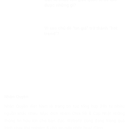
được những gì?
Vì sao chủ đề “tin giả” trở thành “hót
trend”?
Nhân Quyền
Nhân Quyền Việt Nam là trang tin tức tổng hợp 24h từ nhiều
nguồn khác nhau. Mục đích nhằm Chia Sẽ & Cập Nhật những
thông tin hữu ích cho bạn đọc. Website cũng đang trong quá
trình chạy thử nghiệm & chờ xin giấy phép hoạt động.