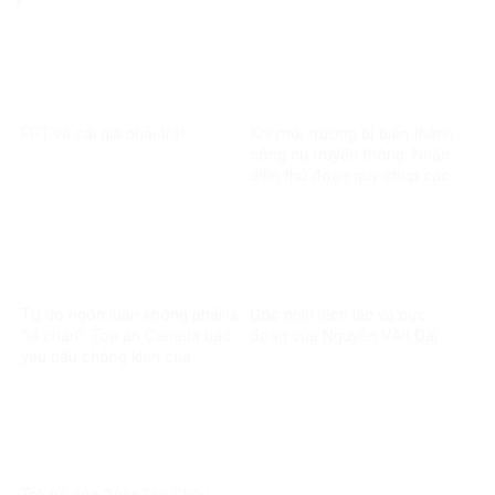
FPT và cái giá phải trả!
Khi môi trường bị biến thành
công cụ truyền thông: Nhận
diện thủ đoạn quy chụp các
dự án phát triển
Tự do ngôn luận không phải là
Góc nhìn lệch lạc và cực
“lá chắn”: Tòa án Canada bác
đoan của Nguyễn Văn Đài
yêu cầu chống kiện của
Phương Ngô!