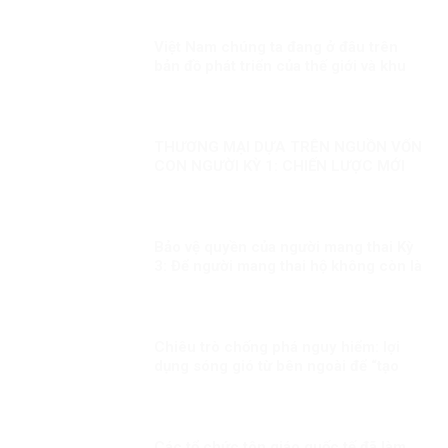
Việt Nam chúng ta đang ở đâu trên
bản đồ phát triển của thế giới và khu
vực?
THƯƠNG MẠI DỰA TRÊN NGUỒN VỐN
CON NGƯỜI KỲ 1: CHIẾN LƯỢC MỚI
Bảo vệ quyền của người mang thai Kỳ
3: Để người mang thai hộ không còn là
người yếu thế
Chiêu trò chống phá nguy hiểm: lợi
dụng sóng gió từ bên ngoài để “tạo
bão ở bên trong”!
Các tổ chức tôn giáo quốc tế đã làm