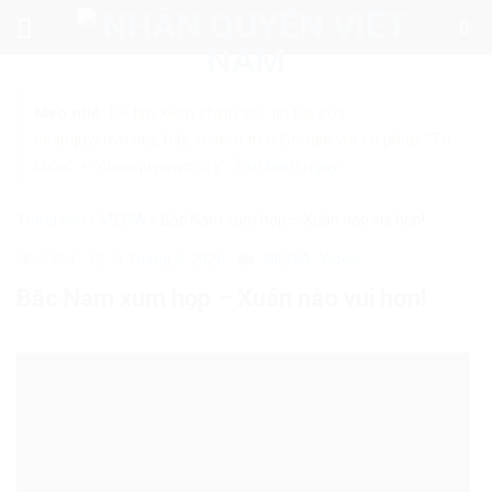
Skip
to
content
Mẹo nhỏ:
Để tìm kiếm chính xác tin bài của
nhanquyenvn.org, hãy search trên Google với cú pháp: "Từ
khóa" + "nhanquyenvn.org".
Tìm kiếm ngay
Trang chủ
»
MEDIA
»
Bắc Nam xum họp – Xuân nào vui hơn!
7754
5 Tháng 5, 2026
MEDIA
Video
Bắc Nam xum họp – Xuân nào vui hơn!