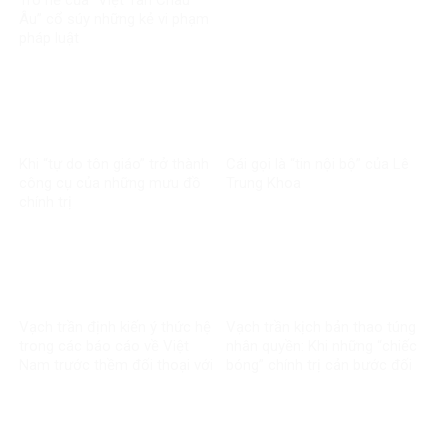
Trò hề của “Việt Tân Châu
Âu” cổ súy những kẻ vi phạm
pháp luật
Khi “tự do tôn giáo” trở thành
Cái gọi là “tin nội bộ” của Lê
công cụ của những mưu đồ
Trung Khoa
chính trị
Vạch trần định kiến ý thức hệ
Vạch trần kịch bản thao túng
trong các báo cáo về Việt
nhân quyền: Khi những “chiếc
Nam trước thềm đối thoại với
bóng” chính trị cản bước đối
Liên minh Châu Âu
thoại VN – EU