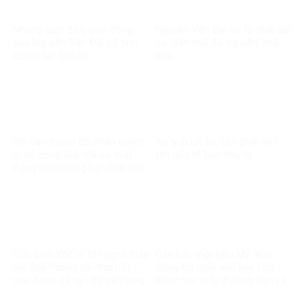
Những luận điệu kích động
Nguyễn Văn Đài cứ lải nhải bài
của Nguyễn Văn Đài cố tình
ca “dân chủ đa nguyên” mãi
xuyên tạc lịch sử
thôi
Khi các thước đo nhân quyền
Xử lý lũ lật sử, cần phải nhổ
bị bẻ cong Giải mã sự thật
tận gốc rễ bọn chúng
đằng sau những bản báo cáo
một chiều về Việt Nam
Cựu binh VNCH: Khi nghe thấy
Các bác Việt kiều Mỹ: Xúc
nói Giải Phóng rồi như trút
động khi thấy anh Bảy Lốp
nhẹ được cả tấn đá trên lưng
được tìm thấy ở công viên Lê
Thị Riêng