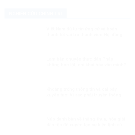
NGHIÊN CỨU CHÍNH TRỊ
Việt Nam đủ tự tin ứng cử và hoàn
thành tốt vai trò thành viên Hội đồng
nhân quyền LHQ Kỳ 1: Việt Nam sẽ
làm gì nếu đắc cử?
Lạm bàn chuyện thực dân Pháp
không bóc lột, chỉ khai hóa văn minh?
Khoảng trống thông tin và cái bẫy
xuyên tạc: Vì sao phải truyền thông
nhanh trước Đại hội XIV?
Núp danh bàn về thắng-thua, hòa giải
dân tộc để xuyên tạc sự kiện lịch sử
30/4