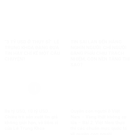
“3 TỶ USD Ở THỤY SĨ”: LÊ
TIN SAI LAN ĐẾN HÀNG
TRUNG KHOA ĐANG ĐƯA
NGHÌN NGƯỜI: CHỈ NGƯỜI
TIN HAY CHỈ KỂ MỘT CÂU
ĐĂNG PHẢI CHỊU TRÁCH
CHUYỆN?
NHIỆM, CÒN NỀN TẢNG THÌ
SAO?
Ba tỷ USD, 10 tỷ USD…
Quyền con người ở Việt
Chiêu trò sản xuất tin giả
Nam – Vàng thật không sợ
không giới hạn, vô liêm sỉ
lửa – Bài 2: Việt Nam thực
của Lê Trung Khoa
thi các chuẩn mực quốc tế
về quyền con người