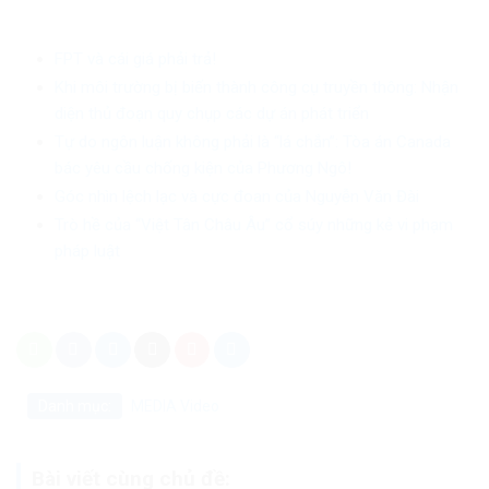
FPT và cái giá phải trả!
Khi môi trường bị biến thành công cụ truyền thông: Nhận
diện thủ đoạn quy chụp các dự án phát triển
Tự do ngôn luận không phải là “lá chắn”: Tòa án Canada
bác yêu cầu chống kiện của Phương Ngô!
Góc nhìn lệch lạc và cực đoan của Nguyễn Văn Đài
Trò hề của “Việt Tân Châu Âu” cổ súy những kẻ vi phạm
pháp luật
Danh mục:
MEDIA
Video
Bài viết cùng chủ đề: