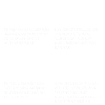
TỪ BẢN ÁN NĂM 2007 ĐẾN
LẤY GEN Z NEPAL ĐỂ KÊU
BẢN ÁN NĂM 2025: HỒ SƠ
GỌI GEN Z VIỆT NAM
CÔNG KHAI NÓI GÌ VỀ
“ĐỨNG DẬY”: MỖI ĐẤT
NGUYỄN VĂN ĐÀI?
NƯỚC KHÔNG PHẢI MỘT
BẢN SAO
TỪ “MỜI LÀM VIỆC” ĐẾN
GÁN CHIẾN DỊCH TÌM HÀI
“TÔ LÂM SUỴT AN NINH”:
CỐT LIỆT SĨ VỚI CHUYỆN
NGUYỄN VĂN ĐÀI ĐÃ NỐI
“XEM BÓI GIỮ GHẾ”:
THÊM ĐIỀU GÌ?
NGUYỄN VĂN ĐÀI ĐANG
ĐÁNH TRÁO ĐIỀU GÌ?