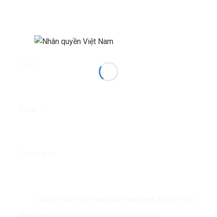
Tên
*
Email
*
Trang web
Lưu tên của tôi, email, và trang web trong trình
duyệt này cho lần bình luận kế tiếp của tôi.