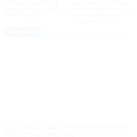
Chiêu trò sản xuất tin giả
Nam – Vàng thật không sợ
không giới hạn, vô liêm sỉ
lửa – Bài 2: Việt Nam thực
của Lê Trung Khoa
thi các chuẩn mực quốc tế
về quyền con người
PHÁP LUẬT
PHÁP LUẬT PHÁP LUẬT VIỆT NAM
Khởi tố, bắt tạm giam Thứ trưởng Bộ Nông nghiệp
và Môi trường Hoàng Trung