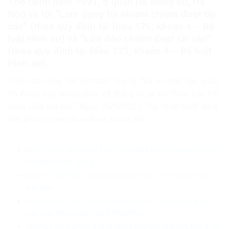
Thọ (sinh năm 1991, ở quận Hà Đông cũ, Hà
Nội) về tội “Lạm dụng tín nhiệm chiếm đoạt tài
sản” (theo quy định tại Điều 175, khoản 4 – Bộ
luật Hình sự) và “Lừa đảo chiếm đoạt tài sản”
(theo quy định tại Điều 175, khoản 4 – Bộ luật
Hình sự).
Trước đó, ngày 16/12/2020, Thọ bị Tòa án nhân dân quận
Hà Đông (cũ) tuyên phạt 28 tháng tù về tội “Mua bán trái
phép chất ma túy”. Ngày 15/5/2021, Thọ chấp hành xong
hình phạt tù; hiện chưa được xóa án tích.
Khởi tố, bắt tạm giam Thứ trưởng Bộ Nông nghiệp và Môi
trường Hoàng Trung
Khởi tố Giám đốc Trung tâm giáo dục vì thu học phí sai
quy định
Hai cựu lãnh đạo Cục Hải quan lĩnh 13 năm tù trong vụ
sản xuất thực phẩm giả ở MediPhar
Tiếp tục chi trả hơn 318 tỷ đồng cho các trái chủ trong vụ