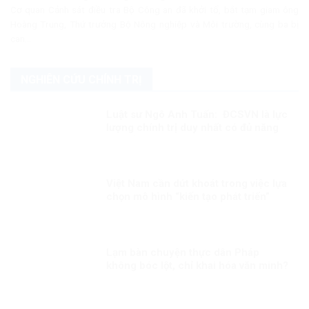
Cơ quan Cảnh sát điều tra Bộ Công an đã khởi tố, bắt tạm giam ông
Hoàng Trung, Thứ trưởng Bộ Nông nghiệp và Môi trường, cùng ba bị
can...
NGHIÊN CỨU CHÍNH TRỊ
Luật sư Ngô Anh Tuấn: ĐCSVN là lực
lượng chính trị duy nhất có đủ năng
lực để quản trị Việt Nam
Việt Nam cần dứt khoát trong việc lựa
chọn mô hình “kiến tạo phát triển”
Lạm bàn chuyện thực dân Pháp
không bóc lột, chỉ khai hóa văn minh?