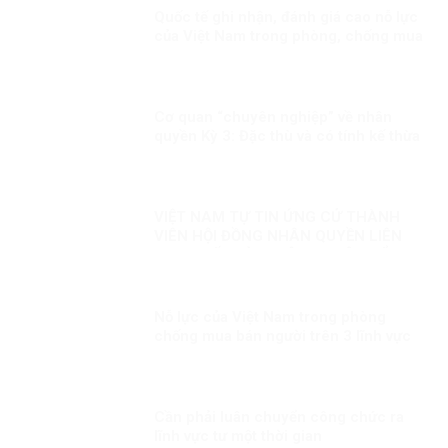
Quốc tế ghi nhận, đánh giá cao nỗ lực
của Việt Nam trong phòng, chống mua
bán người.
Cơ quan “chuyên nghiệp” về nhân
quyền Kỳ 3: Đặc thù và có tính kế thừa
VIỆT NAM TỰ TIN ỨNG CỬ THÀNH
VIÊN HỘI ĐỒNG NHÂN QUYỀN LIÊN
HỢP QUỐC KỲ 1: CÔNG CUỘC ĐỔI
MỚI – NỀN TẢNG BẢO ĐẢM QUYỀN
CON NGƯỜI
Nỗ lực của Việt Nam trong phòng
chống mua bán người trên 3 lĩnh vực
“Phòng ngừa”, “Bảo vệ” và “Truy tố”
Cần phải luân chuyển công chức ra
lĩnh vực tư một thời gian