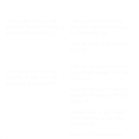
Hai cựu lãnh đạo Cục Hải
Tiếp tục chi trả hơn 318 tỷ
quan lĩnh 13 năm tù trong vụ
đồng cho các trái chủ trong
sản xuất thực phẩm giả ở
vụ Trương Mỹ Lan
MediPhar
Cháy xe khách khiến 7 người
tử vong​
Điều tra mở rộng vụ tiêu cực
Vận chuyển ma túy trong
trong thi tốt nghiệp THPT tại
săm, lốp xe đạp, một đối
Quảng Trị
tượng lĩnh án chung thân
Điều tra mở rộng vụ tiêu cực
trong thi tốt nghiệp THPT tại
Quảng Trị
Bắt quả tang vụ vận chuyển
3.200 viên ma túy qua biên
giới Nghệ An
Phạt tù 19 bị cáo trong vụ