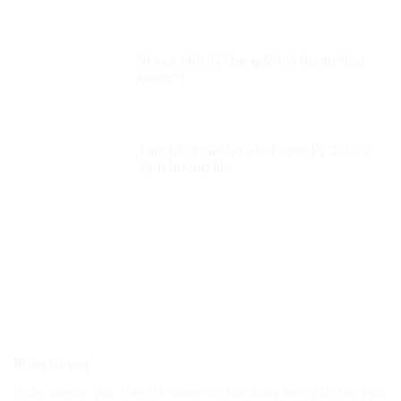
Vì sao chủ đề “tin giả” trở thành “hót
trend”?
Tầm nhìn của Sự phát triển Kỳ 3: Các
định hướng lớn
Nhân Quyền
Nhân Quyền Việt Nam là trang tin tức tổng hợp 24h từ nhiều