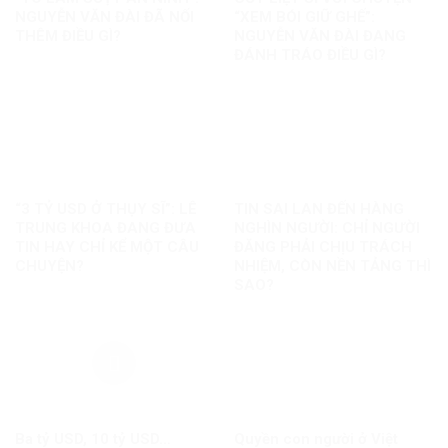
NGUYỄN VĂN ĐÀI ĐÃ NỐI
“XEM BÓI GIỮ GHẾ”:
THÊM ĐIỀU GÌ?
NGUYỄN VĂN ĐÀI ĐANG
ĐÁNH TRÁO ĐIỀU GÌ?
“3 TỶ USD Ở THỤY SĨ”: LÊ
TIN SAI LAN ĐẾN HÀNG
TRUNG KHOA ĐANG ĐƯA
NGHÌN NGƯỜI: CHỈ NGƯỜI
TIN HAY CHỈ KỂ MỘT CÂU
ĐĂNG PHẢI CHỊU TRÁCH
CHUYỆN?
NHIỆM, CÒN NỀN TẢNG THÌ
SAO?
Ba tỷ USD, 10 tỷ USD…
Quyền con người ở Việt