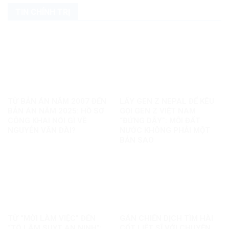
TIN CHÍNH TRỊ
TỪ BẢN ÁN NĂM 2007 ĐẾN
LẤY GEN Z NEPAL ĐỂ KÊU
BẢN ÁN NĂM 2025: HỒ SƠ
GỌI GEN Z VIỆT NAM
CÔNG KHAI NÓI GÌ VỀ
“ĐỨNG DẬY”: MỖI ĐẤT
NGUYỄN VĂN ĐÀI?
NƯỚC KHÔNG PHẢI MỘT
BẢN SAO
TỪ “MỜI LÀM VIỆC” ĐẾN
GÁN CHIẾN DỊCH TÌM HÀI
“TÔ LÂM SUỴT AN NINH”:
CỐT LIỆT SĨ VỚI CHUYỆN