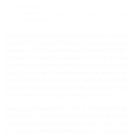
Trương Mỹ Lan
Vận chuyển ma túy trong săm, lốp xe đạp, một đối tượng
lĩnh án chung thân
Theo cáo trạng, vợ chồng ông Vũ Đức P (sinh năm 1960) và
bà Hoàng Thị Đ (sinh năm 1967) thành lập doanh nghiệp tư
nhân tiệm vàng P.Đ ở quận Hà Đông (cũ), Hà Nội. Năm 2022,
bà Đ thuê Lê Trường Thọ (sinh năm 1991, ở Hà Nội) làm
nhân viên giao hàng cho khách mua bán vàng và mua bán
ngoại tệ, trả lương 7 triệu đồng/tháng. Lợi dụng sự tin
tưởng của vợ chồng ông P, bà Đ, khi Thọ được giao nhiệm
vụ đi giao hàng là vàng, ngoại tệ… cho khách, đã tìm cách
lừa đảo, chiếm đoạt tiền của vợ chồng chủ tiệm vàng.
Khoảng 16 giờ ngày 4/6/2024, chị T (ở Hà Nội) liên hệ với
ông P để mua 170.000 USD. Hai bên thống nhất giá của số
USD trên là hơn 4,3 tỷ đồng, giao tại nhà chị T. Ông P giao
cho Thọ mang 170.000 USD đến bán cho chị T và nhận về