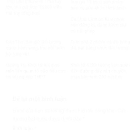
Triệt phá chuyên án ma túy
làm giả 13 triệu sản phẩm
lớn, thu giữ hơn 15.000 viên
bảo vệ sức khỏe Herbitech
ma túy tổng hợp
Cà Mau: Lĩnh án tù vì nhận
tiền đăng ký, đăng kiểm tàu
cá trái phép
Cần Thơ: Bắt giữ đối tượng
Triệt phá 2 nhóm cá độ bóng
cướp tiệm vàng, thu hồi toàn
đá, bắt hàng chục đối tượng
bộ tang vật
Quảng Trị: Khởi tố hai giáo
Khởi tố 6 đối tượng liên quan
viên liên quan tố cáo tiêu cực
đến đường dây vận chuyển,
thi tốt nghiệp THPT
mua bán hơn 250 tấn lợn
bệnh
Để lại một bình luận
Email của bạn sẽ không được hiển thị công khai.
Các
trường bắt buộc được đánh dấu
*
Bình luận
*