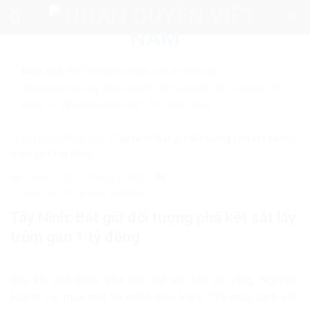
Skip
to
content
Mẹo nhỏ:
Để tìm kiếm chính xác tin bài của
nhanquyenvn.org, hãy search trên Google với cú pháp: "Từ
khóa" + "nhanquyenvn.org".
Tìm kiếm ngay
Trang chủ
»
Pháp luật
»
Tây Ninh: Bắt giữ đối tượng phá két sắt lấy
trộm gần 1 tỷ đồng
54340
2 Tháng 3, 2026
Pháp luật
Pháp luật Việt Nam
Tây Ninh: Bắt giữ đối tượng phá két sắt lấy
trộm gần 1 tỷ đồng
Sau khi đột nhập, phá két sắt lấy tiền và vàng, Nguyễn
Huỳnh Lợi mua một xe môtô hiệu Vario 125 màu xanh với