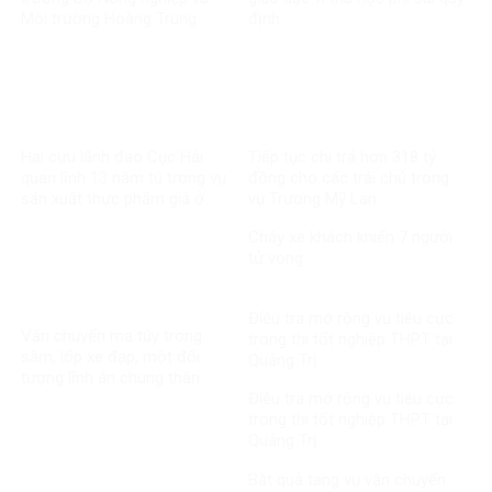
Môi trường Hoàng Trung
định
Hai cựu lãnh đạo Cục Hải
Tiếp tục chi trả hơn 318 tỷ
quan lĩnh 13 năm tù trong vụ
đồng cho các trái chủ trong
sản xuất thực phẩm giả ở
vụ Trương Mỹ Lan
MediPhar
Cháy xe khách khiến 7 người
tử vong​
Điều tra mở rộng vụ tiêu cực
Vận chuyển ma túy trong
trong thi tốt nghiệp THPT tại
săm, lốp xe đạp, một đối
Quảng Trị
tượng lĩnh án chung thân
Điều tra mở rộng vụ tiêu cực
trong thi tốt nghiệp THPT tại
Quảng Trị
Bắt quả tang vụ vận chuyển