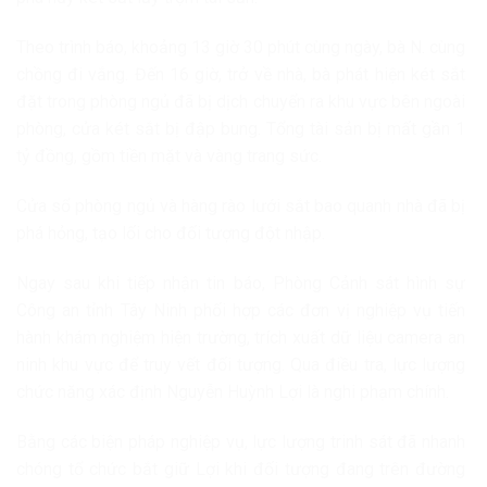
Theo trình báo, khoảng 13 giờ 30 phút cùng ngày, bà N. cùng
chồng đi vắng. Đến 16 giờ, trở về nhà, bà phát hiện két sắt
đặt trong phòng ngủ đã bị dịch chuyển ra khu vực bên ngoài
phòng, cửa két sắt bị đập bung. Tổng tài sản bị mất gần 1
tỷ đồng, gồm tiền mặt và vàng trang sức.
Cửa sổ phòng ngủ và hàng rào lưới sắt bao quanh nhà đã bị
phá hỏng, tạo lối cho đối tượng đột nhập.
Ngay sau khi tiếp nhận tin báo, Phòng Cảnh sát hình sự
Công an tỉnh Tây Ninh phối hợp các đơn vị nghiệp vụ tiến
hành khám nghiệm hiện trường, trích xuất dữ liệu camera an
ninh khu vực để truy vết đối tượng. Qua điều tra, lực lượng
chức năng xác định Nguyễn Huỳnh Lợi là nghi phạm chính.
Bằng các biện pháp nghiệp vụ, lực lượng trinh sát đã nhanh
chóng tổ chức bắt giữ Lợi khi đối tượng đang trên đường