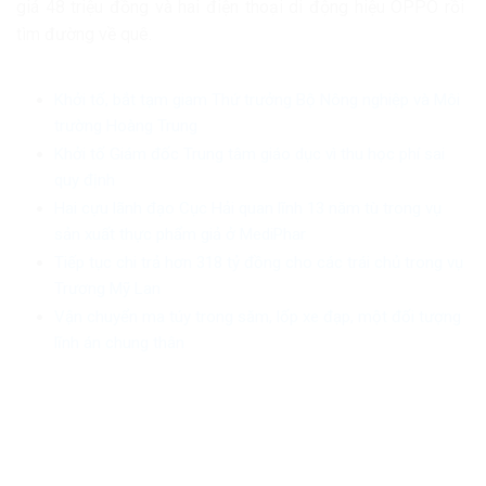
giá 48 triệu đồng và hai điện thoại di động hiệu OPPO rồi
tìm đường về quê.
Khởi tố, bắt tạm giam Thứ trưởng Bộ Nông nghiệp và Môi
trường Hoàng Trung
Khởi tố Giám đốc Trung tâm giáo dục vì thu học phí sai
quy định
Hai cựu lãnh đạo Cục Hải quan lĩnh 13 năm tù trong vụ
sản xuất thực phẩm giả ở MediPhar
Tiếp tục chi trả hơn 318 tỷ đồng cho các trái chủ trong vụ
Trương Mỹ Lan
Vận chuyển ma túy trong săm, lốp xe đạp, một đối tượng
lĩnh án chung thân