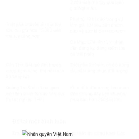
3.200 viên ma túy qua biên
giới Nghệ An
Phạt tù 19 bị cáo trong vụ
Triệt phá chuyên án ma túy
làm giả 13 triệu sản phẩm
lớn, thu giữ hơn 15.000 viên
bảo vệ sức khỏe Herbitech
ma túy tổng hợp
Cà Mau: Lĩnh án tù vì nhận
tiền đăng ký, đăng kiểm tàu
cá trái phép
Cần Thơ: Bắt giữ đối tượng
Triệt phá 2 nhóm cá độ bóng
cướp tiệm vàng, thu hồi toàn
đá, bắt hàng chục đối tượng
bộ tang vật
Quảng Trị: Khởi tố hai giáo
Khởi tố 6 đối tượng liên quan
viên liên quan tố cáo tiêu cực
đến đường dây vận chuyển,
thi tốt nghiệp THPT
mua bán hơn 250 tấn lợn
bệnh
Để lại một bình luận
Email của bạn sẽ không được hiển thị công khai.
Các