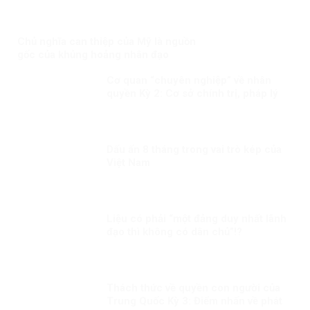
Chủ nghĩa can thiệp của Mỹ là nguồn
gốc của khủng hoảng nhân đạo
Cơ quan “chuyên nghiệp” về nhân
quyền Kỳ 2: Cơ sở chính trị, pháp lý
cho việc xây dựng CQNQQG ở Việt
Nam
Dấu ấn 8 tháng trong vai trò kép của
Việt Nam
Liệu có phải “một đảng duy nhất lãnh
đạo thì không có dân chủ”!?
Thách thức về quyền con người của
Trung Quốc Kỳ 3: Điểm nhấn về phát