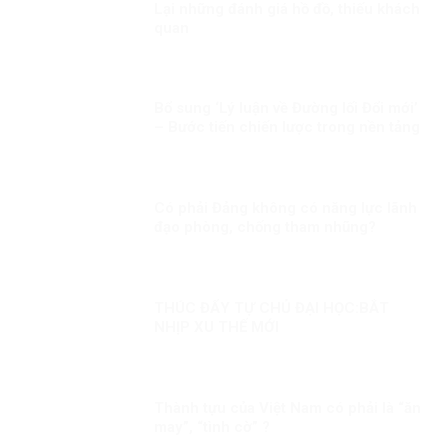
Lại những đánh giá hồ đồ, thiếu khách
quan
Bổ sung ‘Lý luận về Đường lối Đổi mới’
– Bước tiến chiến lược trong nền tảng
tư tưởng của Đảng!
Có phải Đảng không có năng lực lãnh
đạo phòng, chống tham nhũng?
THÚC ĐẨY TỰ CHỦ ĐẠI HỌC:BẮT
NHỊP XU THẾ MỚI
Thành tựu của Việt Nam có phải là “ăn
may”, “tình cờ” ?