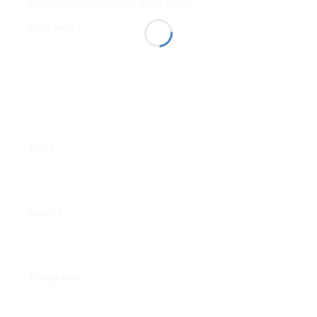
trường bắt buộc được đánh dấu
*
Bình luận
*
Tên
*
Email
*
Trang web