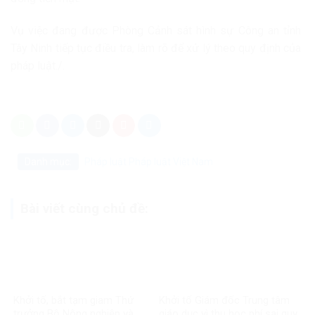
Vụ việc đang được Phòng Cảnh sát hình sự Công an tỉnh
Tây Ninh tiếp tục điều tra, làm rõ để xử lý theo quy định của
pháp luật./.
Danh mục:
Pháp luật
Pháp luật Việt Nam
Bài viết cùng chủ đề:
Khởi tố, bắt tạm giam Thứ
Khởi tố Giám đốc Trung tâm
trưởng Bộ Nông nghiệp và
giáo dục vì thu học phí sai quy