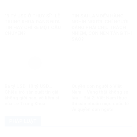
“3 TỶ USD Ở THỤY SĨ”: LÊ
TIN SAI LAN ĐẾN HÀNG
TRUNG KHOA ĐANG ĐƯA
NGHÌN NGƯỜI: CHỈ NGƯỜI
TIN HAY CHỈ KỂ MỘT CÂU
ĐĂNG PHẢI CHỊU TRÁCH
CHUYỆN?
NHIỆM, CÒN NỀN TẢNG THÌ
SAO?
Ba tỷ USD, 10 tỷ USD…
Quyền con người ở Việt
Chiêu trò sản xuất tin giả
Nam – Vàng thật không sợ
không giới hạn, vô liêm sỉ
lửa – Bài 2: Việt Nam thực
của Lê Trung Khoa
thi các chuẩn mực quốc tế
về quyền con người
PHÁP LUẬT