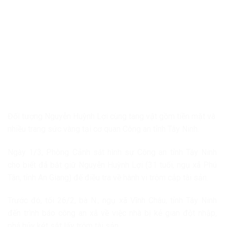
Đối tượng Nguyễn Huỳnh Lợi cùng tang vật gồm tiền mặt và
nhiều trang sức vàng tại cơ quan Công an tỉnh Tây Ninh.
Ngày 1/3, Phòng Cảnh sát hình sự Công an tỉnh Tây Ninh
cho biết đã bắt giữ Nguyễn Huỳnh Lợi (31 tuổi, ngụ xã Phú
Tân, tỉnh An Giang) để điều tra về hành vi trộm cắp tài sản.
Trước đó, tối 26/2, bà N., ngụ xã Vĩnh Châu, tỉnh Tây Ninh
đến trình báo công an xã về việc nhà bị kẻ gian đột nhập,
phá hủy két sắt lấy trộm tài sản.