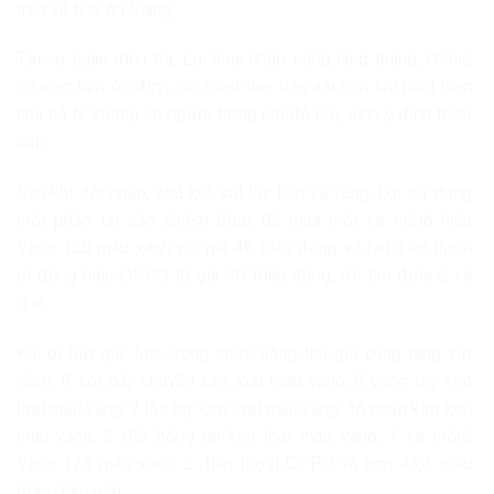
trốn về tỉnh An Giang.
Tại cơ quan điều tra, Lợi khai nhận sống lang thang, không
có việc làm ổn định, do thiếu tiền tiêu xài nên khi phát hiện
nhà bà N. không có người trông coi đã nảy sinh ý định trộm
cắp.
Sau khi đột nhập, phá két sắt lấy tiền và vàng, Lợi sử dụng
một phần tài sản chiếm đoạt để mua một xe môtô hiệu
Vario 125 màu xanh với giá 48 triệu đồng và hai điện thoại
di động hiệu OPPO trị giá 30 triệu đồng, rồi tìm đường về
quê.
Khi bị bắt giữ, lực lượng chức năng thu giữ cùng tang vật
gồm: 5 sợi dây chuyền kim loại màu vàng; 8 vòng tay kim
loại màu vàng; 2 lắc tay kim loại màu vàng; 16 nhẫn kim loại
màu vàng; 5 đôi bông tai kim loại màu vàng; 1 xe môtô
Vario 125 màu xanh; 2 điện thoại OPPO và hơn 43,3 triệu
đồng tiền mặt.