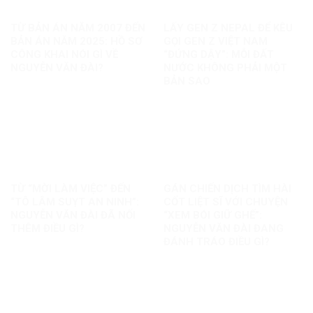
TỪ BẢN ÁN NĂM 2007 ĐẾN
LẤY GEN Z NEPAL ĐỂ KÊU
BẢN ÁN NĂM 2025: HỒ SƠ
GỌI GEN Z VIỆT NAM
CÔNG KHAI NÓI GÌ VỀ
“ĐỨNG DẬY”: MỖI ĐẤT
NGUYỄN VĂN ĐÀI?
NƯỚC KHÔNG PHẢI MỘT
BẢN SAO
TỪ “MỜI LÀM VIỆC” ĐẾN
GÁN CHIẾN DỊCH TÌM HÀI
“TÔ LÂM SUỴT AN NINH”:
CỐT LIỆT SĨ VỚI CHUYỆN
NGUYỄN VĂN ĐÀI ĐÃ NỐI
“XEM BÓI GIỮ GHẾ”:
THÊM ĐIỀU GÌ?
NGUYỄN VĂN ĐÀI ĐANG
ĐÁNH TRÁO ĐIỀU GÌ?