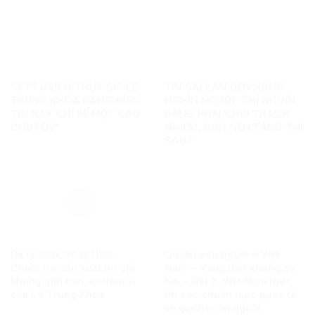
“3 TỶ USD Ở THỤY SĨ”: LÊ
TIN SAI LAN ĐẾN HÀNG
TRUNG KHOA ĐANG ĐƯA
NGHÌN NGƯỜI: CHỈ NGƯỜI
TIN HAY CHỈ KỂ MỘT CÂU
ĐĂNG PHẢI CHỊU TRÁCH
CHUYỆN?
NHIỆM, CÒN NỀN TẢNG THÌ
SAO?
Ba tỷ USD, 10 tỷ USD…
Quyền con người ở Việt
Chiêu trò sản xuất tin giả
Nam – Vàng thật không sợ
không giới hạn, vô liêm sỉ
lửa – Bài 2: Việt Nam thực
của Lê Trung Khoa
thi các chuẩn mực quốc tế
về quyền con người