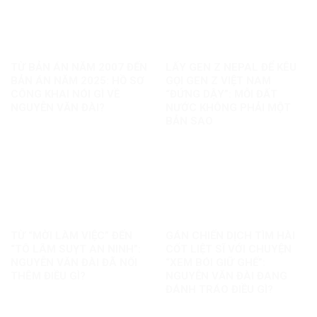
TỪ BẢN ÁN NĂM 2007 ĐẾN
LẤY GEN Z NEPAL ĐỂ KÊU
BẢN ÁN NĂM 2025: HỒ SƠ
GỌI GEN Z VIỆT NAM
CÔNG KHAI NÓI GÌ VỀ
“ĐỨNG DẬY”: MỖI ĐẤT
NGUYỄN VĂN ĐÀI?
NƯỚC KHÔNG PHẢI MỘT
BẢN SAO
TỪ “MỜI LÀM VIỆC” ĐẾN
GÁN CHIẾN DỊCH TÌM HÀI
“TÔ LÂM SUỴT AN NINH”:
CỐT LIỆT SĨ VỚI CHUYỆN
NGUYỄN VĂN ĐÀI ĐÃ NỐI
“XEM BÓI GIỮ GHẾ”:
THÊM ĐIỀU GÌ?
NGUYỄN VĂN ĐÀI ĐANG
ĐÁNH TRÁO ĐIỀU GÌ?