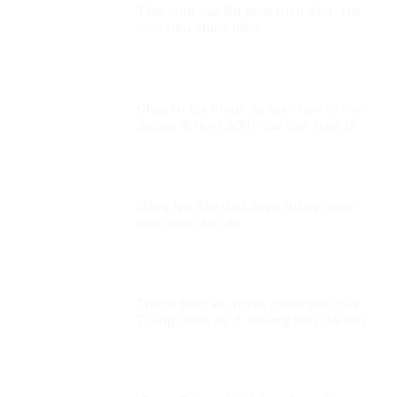
Tầm nhìn của Sự phát triển Kỳ 1: Hai
mục tiêu chiến lước
Chuyên gia Pháp: sự lựa chọn về con
đường đi lên CNXH của Việt Nam là
đúng đắn
Năng lực đến đâu được thăng quan
tiến chức đến đó
Thách thức về quyền con người của
Trung Quốc Kỳ 2: Những thay đổi lớn