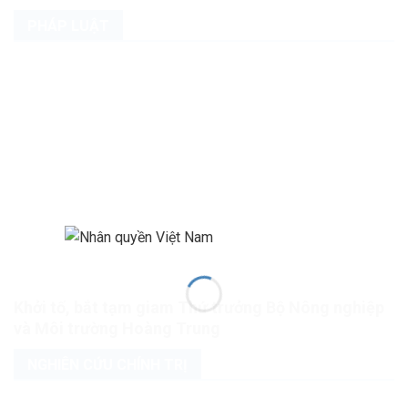
PHÁP LUẬT
Khởi tố, bắt tạm giam Thứ trưởng Bộ Nông nghiệp
và Môi trường Hoàng Trung
NGHIÊN CỨU CHÍNH TRỊ