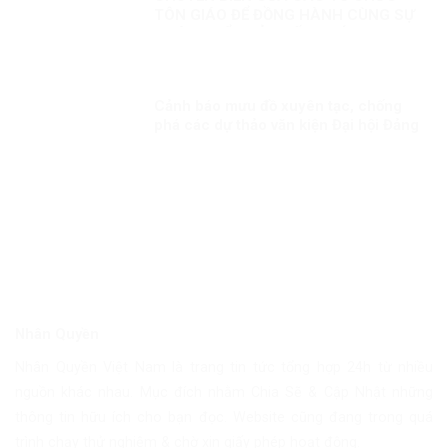
TÔN GIÁO ĐỂ ĐỒNG HÀNH CÙNG SỰ
PHÁT TRIỂN CỦA ĐẤT NƯỚC
Cảnh báo mưu đồ xuyên tạc, chống
phá các dự thảo văn kiện Đại hội Đảng
Nhân Quyền
Nhân Quyền Việt Nam là trang tin tức tổng hợp 24h từ nhiều
nguồn khác nhau. Mục đích nhằm Chia Sẽ & Cập Nhật những
thông tin hữu ích cho bạn đọc. Website cũng đang trong quá
trình chạy thử nghiệm & chờ xin giấy phép hoạt động.