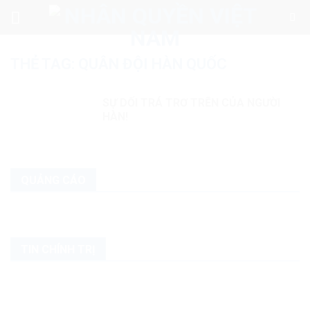
Skip
to
content
THẺ TAG:
QUÂN ĐỘI HÀN QUỐC
SỰ DỐI TRÁ TRƠ TRẼN CỦA NGƯỜI
HÀN!
QUẢNG CÁO
TIN CHÍNH TRỊ