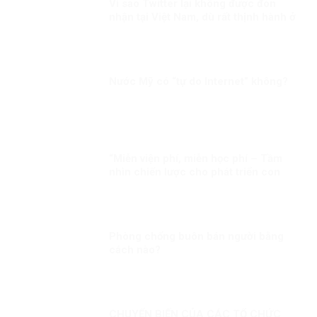
Vì sao Twitter lại không được đón
nhận tại Việt Nam, dù rất thịnh hành ở
phương Tây?
Nước Mỹ có “tự do Internet” không?
“Miễn viện phí, miễn học phí – Tầm
nhìn chiến lược cho phát triển con
người toàn diện của Đảng và Nhà nước
Việt Nam”
Phòng chống buôn bán người bằng
cách nào?
CHUYỂN BIẾN CỦA CÁC TỔ CHỨC