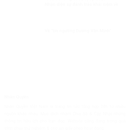
Nhận diện sự đánh tráo khái niệm về
quyền chính trị ở Việt Nam
Về “tín ngưỡng Dương Văn Mình”
Nhân Quyền
Nhân Quyền Việt Nam là trang tin tức tổng hợp 24h từ nhiều
nguồn khác nhau. Mục đích nhằm Chia Sẽ & Cập Nhật những
thông tin hữu ích cho bạn đọc. Website cũng đang trong quá
trình chạy thử nghiệm & chờ xin giấy phép hoạt động.