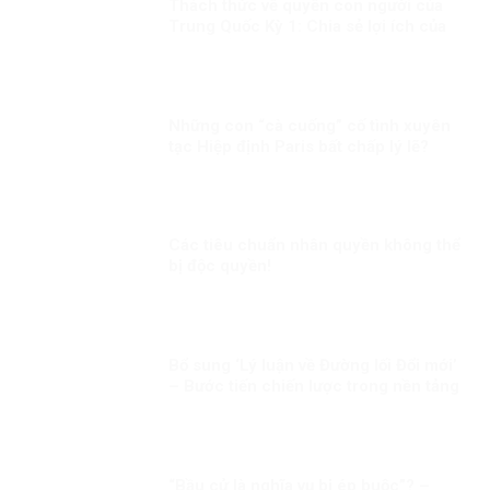
Thách thức về quyền con người của
Trung Quốc Kỳ 1: Chia sẻ lợi ích của
phát triển đồng đều hơn cho người
dân
Những con “cà cuống” cố tình xuyên
tạc Hiệp định Paris bất chấp lý lẽ?
Các tiêu chuẩn nhân quyền không thể
bị độc quyền!
Bổ sung ‘Lý luận về Đường lối Đổi mới’
– Bước tiến chiến lược trong nền tảng
tư tưởng của Đảng!
“Bầu cử là nghĩa vụ bị ép buộc”? –