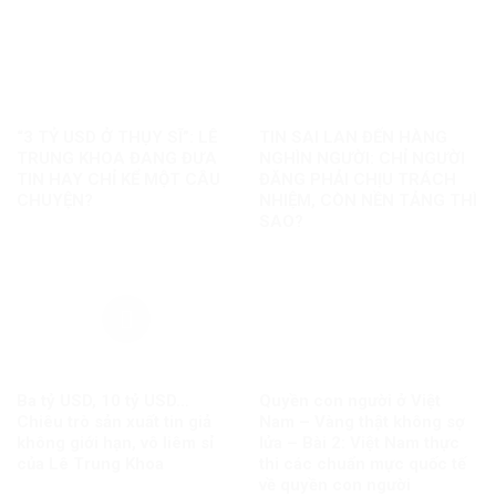
“3 TỶ USD Ở THỤY SĨ”: LÊ
TIN SAI LAN ĐẾN HÀNG
TRUNG KHOA ĐANG ĐƯA
NGHÌN NGƯỜI: CHỈ NGƯỜI
TIN HAY CHỈ KỂ MỘT CÂU
ĐĂNG PHẢI CHỊU TRÁCH
CHUYỆN?
NHIỆM, CÒN NỀN TẢNG THÌ
SAO?
Ba tỷ USD, 10 tỷ USD…
Quyền con người ở Việt
Chiêu trò sản xuất tin giả
Nam – Vàng thật không sợ
không giới hạn, vô liêm sỉ
lửa – Bài 2: Việt Nam thực
của Lê Trung Khoa
thi các chuẩn mực quốc tế
về quyền con người