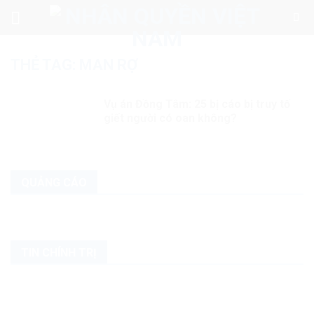
Skip
to
content
THẺ TAG:
MAN RỢ
Vụ án Đồng Tâm: 25 bị cáo bị truy tố
giết người có oan không?
QUẢNG CÁO
TIN CHÍNH TRỊ