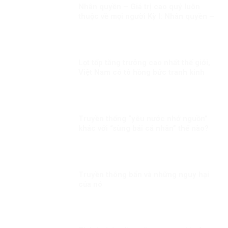
Nhân quyền – Giá trị cao quý luôn
thuộc về mọi người Kỳ I: Nhân quyền –
Giá trị phổ quát và đặc thù.
Lọt tốp tăng trưởng cao nhất thế giới,
Việt Nam có tô hồng bức tranh kinh
tế?
Truyền thống “yêu nước nhớ nguồn”
khác với “sùng bái cá nhân” thế nào?
Truyền thông bẩn và những nguy hại
của nó