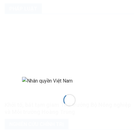
PHÁP LUẬT
Khởi tố, bắt tạm giam Thứ trưởng Bộ Nông nghiệp
và Môi trường Hoàng Trung
NGHIÊN CỨU CHÍNH TRỊ