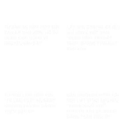
TỪ BẢN ÁN NĂM 2007 ĐẾN
LẤY GEN Z NEPAL ĐỂ KÊU
BẢN ÁN NĂM 2025: HỒ SƠ
GỌI GEN Z VIỆT NAM
CÔNG KHAI NÓI GÌ VỀ
“ĐỨNG DẬY”: MỖI ĐẤT
NGUYỄN VĂN ĐÀI?
NƯỚC KHÔNG PHẢI MỘT
BẢN SAO
TỪ “MỜI LÀM VIỆC” ĐẾN
GÁN CHIẾN DỊCH TÌM HÀI
“TÔ LÂM SUỴT AN NINH”:
CỐT LIỆT SĨ VỚI CHUYỆN
NGUYỄN VĂN ĐÀI ĐÃ NỐI
“XEM BÓI GIỮ GHẾ”:
THÊM ĐIỀU GÌ?
NGUYỄN VĂN ĐÀI ĐANG
ĐÁNH TRÁO ĐIỀU GÌ?