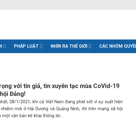
I
PHÁP LUẬT
NHÌN RA THẾ GIỚI
CÁC NHÓM QUYỀ
rọng với tin giả, tin xuyên tạc mùa CoVid-19
 hội Đảng!
hất, 28/1/2021, khi cả Việt Nam đang phát sốt vì sự xuất hiện
 nhiễm mới ở Hải Dương và Quảng Ninh, thì trên mạng xã hội
n một văn bản kê khai thông tin...