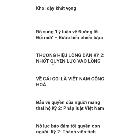
Khơi dậy khát vọng
Bổ sung ‘Lý luận về Đường lối
Đổi mới’ – Bước tiến chiến lược
trong nền tảng tư tưởng của
Đảng!
THƯƠNG HIỆU LÒNG DÂN KỲ 2:
NHỐT QUYỀN LỰC VÀO LỒNG
CƠ CHẾ
VỀ CÁI GỌI LÀ VIỆT NAM CỘNG
HOÀ
Bảo vệ quyền của người mang
thai hộ Kỳ 2: Pháp luật Việt Nam
về quyền của người mang thai
hộ
Nỗ lực bảo đảm tốt quyền con
người Kỳ 2: Thành viên tích