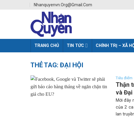
Skip
Nhanquyenvn.org@gmail.com
to
content
TRANG CHỦ
TIN TỨC
CHÍNH TRỊ – XÃ HỘ
THẺ TAG:
ĐẠI HỘI
Tiêu điểm
Thận t
và Đại
Mới đây n
của 2 ca
lan truyề