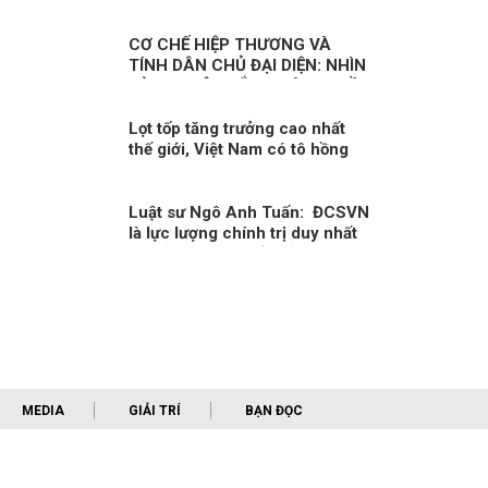
cực, có trách nhiệm trong cộng
đồng quốc tế
CƠ CHẾ HIỆP THƯƠNG VÀ
TÍNH DÂN CHỦ ĐẠI DIỆN: NHÌN
TỪ NGUYÊN TẮC PHÁP QUYỀN
VÀ SO SÁNH QUỐC TẾ
Lọt tốp tăng trưởng cao nhất
thế giới, Việt Nam có tô hồng
bức tranh kinh tế?
Luật sư Ngô Anh Tuấn: ĐCSVN
là lực lượng chính trị duy nhất
có đủ năng lực để quản trị Việt
Nam
MEDIA
GIẢI TRÍ
BẠN ĐỌC