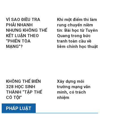
VÌ SAO ĐIỀU TRA
Khi một điểm thi làm
PHẢI NHANH
rung chuyển niềm
NHƯNG KHÔNG THỂ
tin: Bài học từ Tuyên
KẾT LUẬN THEO
Quang trong bức
“PHIÊN TÒA
tranh toàn cầu về
MẠNG”?
liêm chính học thuật
KHÔNG THỂ BIẾN
Xây dựng môi
328 HỌC SINH
trường mạng văn
THÀNH “TẬP THỂ
minh, có trách
CÓ TỘI”
nhiệm
PHÁP LUẬT