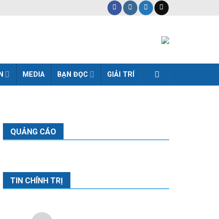
N
MEDIA
BẠN ĐỌC
GIẢI TRÍ
QUẢNG CÁO
TIN CHÍNH TRỊ