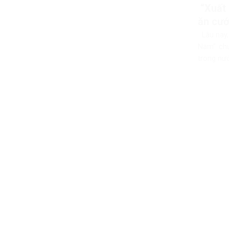
“Xuất 
ăn cư
Lâu nay,
Nam” chủ
trong nướ