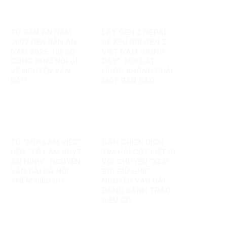
TỪ BẢN ÁN NĂM
LẤY GEN Z NEPAL
2007 ĐẾN BẢN ÁN
ĐỂ KÊU GỌI GEN Z
NĂM 2025: HỒ SƠ
VIỆT NAM “ĐỨNG
CÔNG KHAI NÓI GÌ
DẬY”: MỖI ĐẤT
VỀ NGUYỄN VĂN
NƯỚC KHÔNG PHẢI
ĐÀI?
MỘT BẢN SAO
TỪ “MỜI LÀM VIỆC”
GÁN CHIẾN DỊCH
ĐẾN “TÔ LÂM SUỴT
TÌM HÀI CỐT LIỆT SĨ
AN NINH”: NGUYỄN
VỚI CHUYỆN “XEM
VĂN ĐÀI ĐÃ NỐI
BÓI GIỮ GHẾ”:
THÊM ĐIỀU GÌ?
NGUYỄN VĂN ĐÀI
ĐANG ĐÁNH TRÁO
ĐIỀU GÌ?