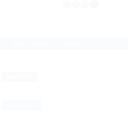
N
MEDIA
BẠN ĐỌC
GIẢI TRÍ
QUẢNG CÁO
TIN CHÍNH TRỊ