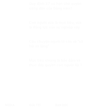
Quy định 37 có hạn chế quyền
công dân của Đảng viên?
Con người vừa là mục tiêu, vừa
là động lực của sự nghiệp xây
dựng đất nước
Câu chuyện người tố cáo và “xã
hội im lặng”
Mục tiêu chung là bảo đảm và
thúc đẩy quyền con người Kỳ 1:
Cơ chế quan trọng thúc đẩy và
bảo vệ quyền con người
MEDIA
GIẢI TRÍ
BẠN ĐỌC