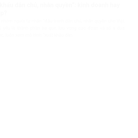
khẩu dân chủ, nhân quyền”: kinh doanh hay
ớp?
 nhóm người tự nhận “đấu tranh dân chủ, nhân quyền cho Việt
 yếu là thành phần ba que, lưu vong cực đoan và số a dua
c, luôn xem mô hình “xuất khẩu dân...