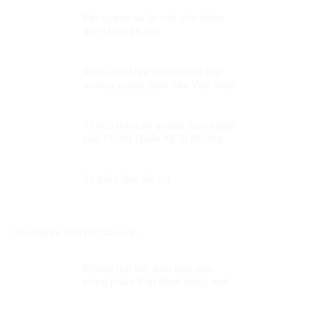
Đặt quyền và lợi ích của nhân
dân lên trên hết
Xung đột Nga-Ukraine và lập
trường ngoại giao của Việt Nam
(3)
Thách thức về quyền con người
của Trung Quốc Kỳ 2: Những
thay đổi lớn
Ra biển làm Đô thị
Chủ nghĩa dân tộc vắc-xin
Không thể bôi đen giai cấp
công nhân Việt Nam bằng một
câu chuyện bịa đặt