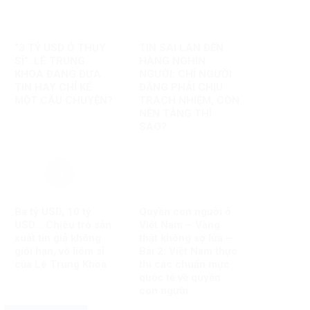
“3 TỶ USD Ở THỤY
TIN SAI LAN ĐẾN
SĨ”: LÊ TRUNG
HÀNG NGHÌN
KHOA ĐANG ĐƯA
NGƯỜI: CHỈ NGƯỜI
TIN HAY CHỈ KỂ
ĐĂNG PHẢI CHỊU
MỘT CÂU CHUYỆN?
TRÁCH NHIỆM, CÒN
NỀN TẢNG THÌ
SAO?
Ba tỷ USD, 10 tỷ
Quyền con người ở
USD… Chiêu trò sản
Việt Nam – Vàng
xuất tin giả không
thật không sợ lửa –
giới hạn, vô liêm sỉ
Bài 2: Việt Nam thực
của Lê Trung Khoa
thi các chuẩn mực
quốc tế về quyền
con người