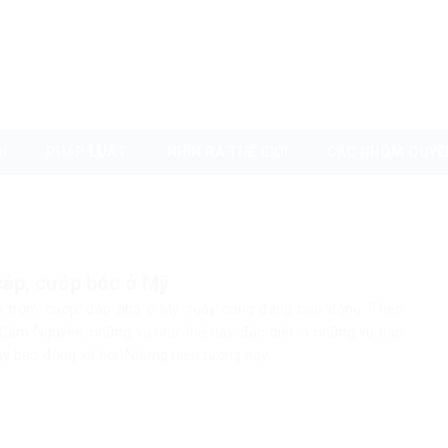
I
PHÁP LUẬT
NHÌN RA THẾ GIỚI
CÁC NHÓM QUYỀ
deo
ắp, cướp bóc ở Mỹ
 trộm cướp, đập phá ở Mỹ ngày càng đáng báo động. Theo
u Cầm Nguyễn, những vụ như thế này, đặc biệt là những vụ bạo
ây báo động xã hội. Nhưng hiện tượng này...