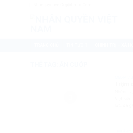
Skip
Nhanquyenvn.org@gmail.com
to
content
TRANG CHỦ
TIN TỨC
CHÍNH TRỊ – XÃ HỘ
THẺ TAG:
ĂN CƯỚP
MEDIA Vi
Trộm c
Những vụ
Việt kiề
lực, đã g
Tiêu điểm