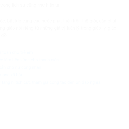
trong lịch sử cũng như hiện tại.
ộc, bắt kịp cùng các nước phát triển trên thế giới, cần phát
 giáo nói riêng từ những giá trị luân lý trong giáo lý, giáo
 đồ.
n toàn cho trẻ em
iệc làm bền vững cho thanh niên
 sản cho nữ công nhân
mạng xã hội
 tăng ni tích cực tham gia công tác đền ơn đáp nghĩa