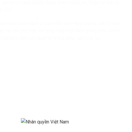
cận con, cũng không được tham muốn vợ, hoặc tôi trai tớ
n con”.
hữu điều chỉnh hành vi của mình tuân theo những luân lý của
ều răn đó phù hợp với pháp luật Việt Nam trong điều chỉnh
 gia đình đến các quan hệ trong pháp luật hình sự.