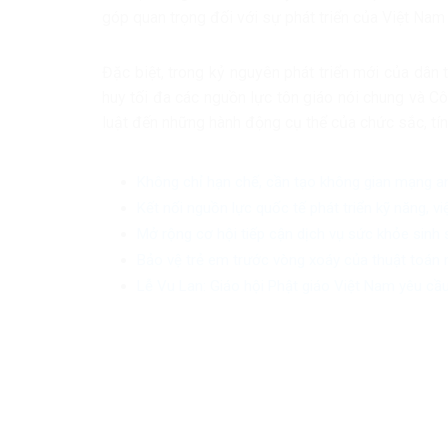
góp quan trọng đối với sự phát triển của Việt Nam 
Đặc biệt, trong kỷ nguyên phát triển mới của dân t
huy tối đa các nguồn lực tôn giáo nói chung và Công
luật đến những hành động cụ thể của chức sắc, tín
Không chỉ hạn chế, cần tạo không gian mạng a
Kết nối nguồn lực quốc tế phát triển kỹ năng, v
Mở rộng cơ hội tiếp cận dịch vụ sức khỏe sinh
Bảo vệ trẻ em trước vòng xoáy của thuật toán 
Lễ Vu Lan: Giáo hội Phật giáo Việt Nam yêu cầu