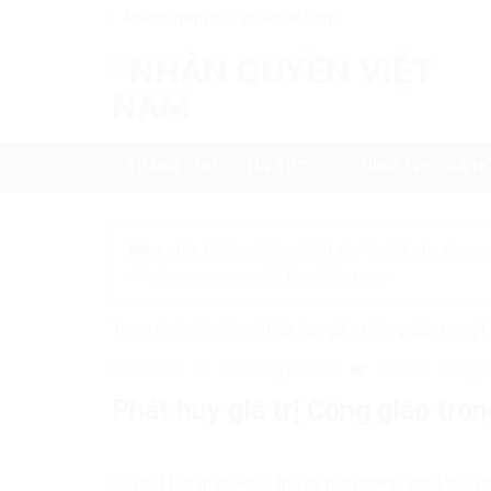
Skip
Nhanquyenvn.org@gmail.com
to
content
TRANG CHỦ
TIN TỨC
CHÍNH TRỊ – XÃ HỘ
Mẹo nhỏ:
Để tìm kiếm chính xác tin bài của nhanq
+ "nhanquyenvn.org".
Tìm kiếm ngay
Trang chủ
»
Tin Tức
»
Phát huy giá trị Công giáo trong 
28397
14 Tháng 4, 2025
Tin Tức
Trong 
Phát huy giá trị Công giáo tro
Là một tôn giáo với 5 thế kỷ hình thành, phát triể