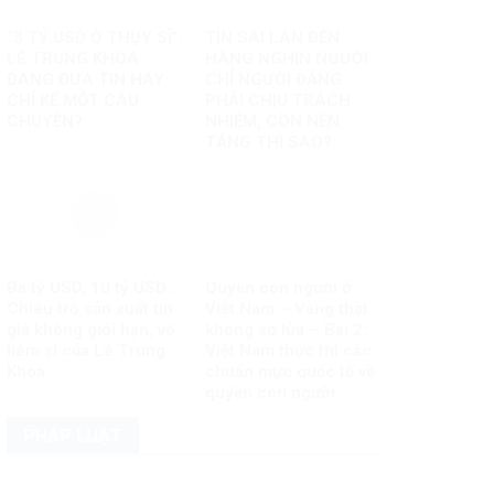
“3 TỶ USD Ở THỤY SĨ”:
TIN SAI LAN ĐẾN
LÊ TRUNG KHOA
HÀNG NGHÌN NGƯỜI:
ĐANG ĐƯA TIN HAY
CHỈ NGƯỜI ĐĂNG
CHỈ KỂ MỘT CÂU
PHẢI CHỊU TRÁCH
CHUYỆN?
NHIỆM, CÒN NỀN
TẢNG THÌ SAO?
Ba tỷ USD, 10 tỷ USD…
Quyền con người ở
Chiêu trò sản xuất tin
Việt Nam – Vàng thật
giả không giới hạn, vô
không sợ lửa – Bài 2:
liêm sỉ của Lê Trung
Việt Nam thực thi các
Khoa
chuẩn mực quốc tế về
quyền con người
PHÁP LUẬT