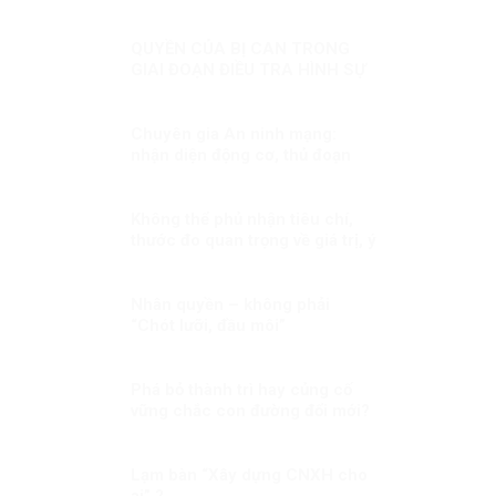
QUYỀN CỦA BỊ CAN TRONG
GIAI ĐOẠN ĐIỀU TRA HÌNH SỰ
Chuyên gia An ninh mạng:
nhận diện động cơ, thủ đoạn
tạo virus “tin giả” của thế lực
chống phá đất nước!
Không thể phủ nhận tiêu chí,
thước đo quan trọng về giá trị, ý
nghĩa của dân chủ, nhân quyền
Nhân quyền – không phải
“Chót lưỡi, đầu môi”
Phá bỏ thành trì hay củng cố
vững chắc con đường đổi mới?
Lạm bàn “Xây dựng CNXH cho
ai” ?