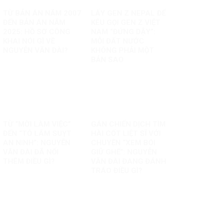
TỪ BẢN ÁN NĂM 2007
LẤY GEN Z NEPAL ĐỂ
ĐẾN BẢN ÁN NĂM
KÊU GỌI GEN Z VIỆT
2025: HỒ SƠ CÔNG
NAM “ĐỨNG DẬY”:
KHAI NÓI GÌ VỀ
MỖI ĐẤT NƯỚC
NGUYỄN VĂN ĐÀI?
KHÔNG PHẢI MỘT
BẢN SAO
TỪ “MỜI LÀM VIỆC”
GÁN CHIẾN DỊCH TÌM
ĐẾN “TÔ LÂM SUỴT
HÀI CỐT LIỆT SĨ VỚI
AN NINH”: NGUYỄN
CHUYỆN “XEM BÓI
VĂN ĐÀI ĐÃ NỐI
GIỮ GHẾ”: NGUYỄN
THÊM ĐIỀU GÌ?
VĂN ĐÀI ĐANG ĐÁNH
TRÁO ĐIỀU GÌ?