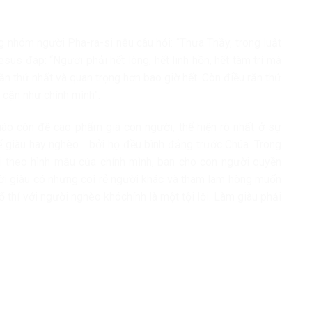
ng nhóm người Pha-ra-si nêu câu hỏi: “Thưa Thầy, trong luật
sus đáp: “Ngươi phải hết lòng, hết linh hồn, hết tâm trí mà
ăn thứ nhất và quan trọng hơn bao giờ hết. Còn điều răn thứ
 cận như chính mình”.
áo còn đề cao phẩm giá con người, thể hiện rõ nhất ở sự
h tế giàu hay nghèo… bởi họ đều bình đẳng trước Chúa. Trong
i theo hình mẫu của chính mình, ban cho con người quyền
ời giàu có nhưng coi rẻ người khác và tham lam hòng muốn
 thí với người nghèo khóchính là một tội lỗi. Làm giàu phải