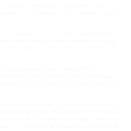
 trị đạo đức tốt đẹp của người Công giáo được Thiên Chúa
phổ biến, làm cho những lời mạc khải đó được hiện thực
nh Thánh Cựu ước và Tân ước mà các tín hữu Công giáo phải
nhưng có thể tựu chung lại các giá trị đạo đức được gói gọn
rong những nền tảng đạo đức Kitô giáo mà tín đồ phải tuân
ín hữu Công giáo được thực hành bí tích đầu tiên – bí tích
ng các buổi lễ nhà thờ cuối tuần, trong các dịp lễ phụng vụ
g giá trị đó ăn sâu vào tiềm thức và trở thành một thứ cần
g nền tảng giá trị đạo đức cho con người, hình thành nhân
a mỗi người, đó là: “Hãy hiếu kính cha mẹ của con, để con
ời ban cho con”, “Con không được giết người” , “Con không
cắp”, “Con không được làm chứng dối hại người lân cận