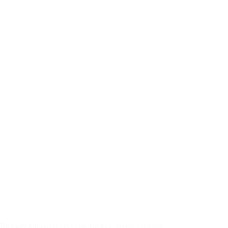
n lành Aquila ở Quốc Oai, Hà Nội, tháng 12/2024