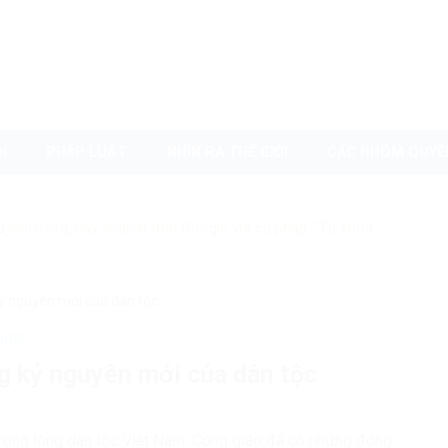
I
PHÁP LUẬT
NHÌN RA THẾ GIỚI
CÁC NHÓM QUYỀ
uyenvn.org, hãy search trên Google với cú pháp: "Từ khóa"
kỷ nguyên mới của dân tộc
nước
ng kỷ nguyên mới của dân tộc
n trong lòng dân tộc Việt Nam, Công giáo đã có những đóng