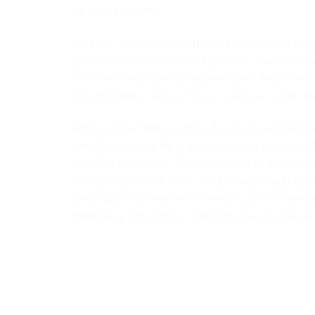
đã ngược đãi mình.
Điều này được thể hiện rất rõ khi một luật gia tro
pháp, điều răn nào quan trọng nhất?”, Đức Chúa Je
kính mến Chúa là Đức Chúa Trời ngươi. Ấy là điều r
hai cũng giống như vậy: “Ngươi phải yêu người lân
Bên cạnh đó, những luân lý đạo đức của Công gi
bình đẳng, bất kể họ là ai, xuất thân ra sao, kin
kinh Thánh Cựu ước, Thiên Chúa tạo ra con ngườ
thiêng liêng nhất là quyền được sống. Những ngư
giữ chặt tài sản của mình, không thực hành hạnh bố
chính đáng bằng chính mồ hôi công sức của mình.