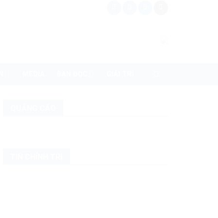
N
MEDIA
BẠN ĐỌC
GIẢI TRÍ
QUẢNG CÁO
TIN CHÍNH TRỊ