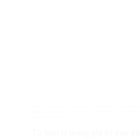
Tổng Bí thư, Chủ tịch nước Tô Lâm gặp Thủ tướng Tòa
nghị thượng đỉnh Tương lai và Phiên thảo luận chung
ngày 22/9/2024
Từ luân lý mang giá trị đạo đ