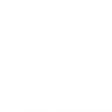
Đoàn các mục sư Tin lành quốc tế thăm điểm nhóm Ti