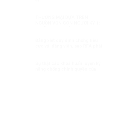
THƯƠNG MẠI DỰA TRÊN
NGUỒN VỐN CON NGƯỜI KỲ 1:
CHIẾN LƯỢC MỚI
Đảng xiết quy định chống tiêu
cực với đảng viên, sao RFA phải
xoắn xít?
Sự thật các khoá huấn luyện kỹ
năng chống chính quyền của
Việt tân (1): Thủ đoạn lừa
phỉnh, mua chuộc người tham
gia!