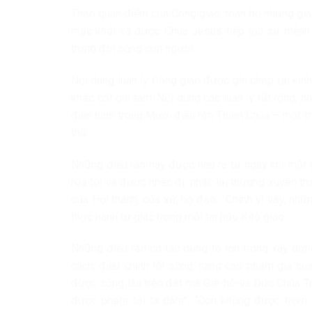
Theo quan điểm của Công giáo, toàn bộ những giá
mạc khải và được Chúa Jesus tiếp tục sứ mệnh 
trong đời sống con người.
Nội dung luân lý Công giáo được ghi chép tại ki
khắc cốt ghi tâm. Nội dung các luân lý rất rộng, 
điển hình trong Mười điều răn Thiên Chúa – một t
thủ.
Những điều răn này được nêu ra từ ngay khi một t
rửa tội và được nhắc đi, nhắc lại thường xuyên tro
của Hội thánh, của xứ, họ đạo… Chính vì vậy, nhữn
thực hành tự giác trong mỗi tín hữu Kitô giáo.
Những điều răn có tác dụng to lớn trong xây dựn
cách, điều chỉnh lối sống, nâng cao phẩm giá củ
được sống lâu trên đất mà Giê-hô-va Đức Chúa Tr
được phạm tội tà dâm”, “Con không được trộm 