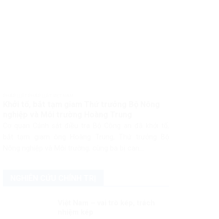
PHÁP LUẬT PHÁP LUẬT VIỆT NAM
Khởi tố, bắt tạm giam Thứ trưởng Bộ Nông
nghiệp và Môi trường Hoàng Trung
Cơ quan Cảnh sát điều tra Bộ Công an đã khởi tố,
bắt tạm giam ông Hoàng Trung, Thứ trưởng Bộ
Nông nghiệp và Môi trường, cùng ba bị can...
NGHIÊN CỨU CHÍNH TRỊ
Việt Nam – vai trò kép, trách
nhiệm kép