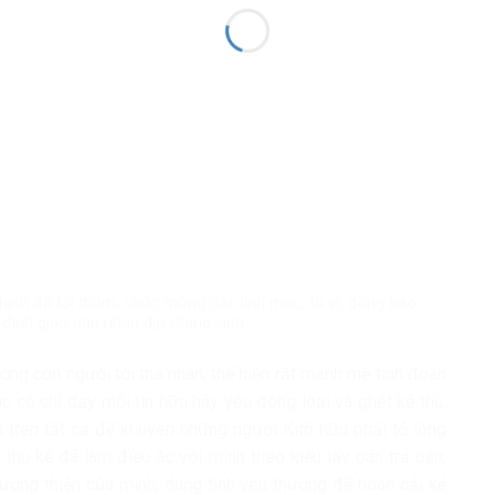
nh đã tới thăm, chúc mừng các linh mục, tu sĩ, đồng bào
 đình giáo dân nhân dịp Giáng sinh.
ướng con người tới tha nhân, thể hiện rất mạnh mẽ tính đoàn
ớc có chỉ dạy mỗi tín hữu hãy yêu đồng loại và ghét kẻ thù,
 trên tất cả để khuyên những người Kitô hữu phải tỏ lòng
thù kẻ đã làm điều ác với mình theo kiểu lấy oán trả oán,
lương thiện của mình, dùng tình yêu thương để hoán cải kẻ