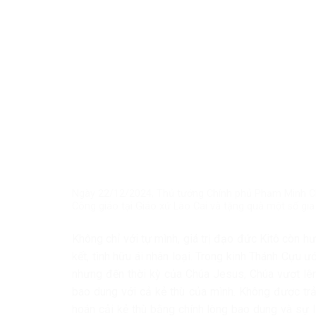
Ngày 22/12/2024, Thủ tướng Chính phủ Phạm Minh Chí
Công giáo tại Giáo xứ Lào Cai và tặng quà một số gia
Không chỉ với tự mình, giá trị đạo đức Kitô còn h
kết, tình hữu ái nhân loại. Trong kinh Thánh Cựu ư
nhưng đến thời kỳ của Chúa Jesus, Chúa vượt lên
bao dung với cả kẻ thù của mình. Không được trả 
hoán cải kẻ thù bằng chính lòng bao dung và sự 